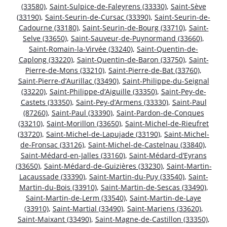
(33580)
,
Saint-Sulpice-de-Faleyrens (33330)
,
Saint-Sève
(33190)
,
Saint-Seurin-de-Cursac (33390)
,
Saint-Seurin-de-
Cadourne (33180)
,
Saint-Seurin-de-Bourg (33710)
,
Saint-
Selve (33650)
,
Saint-Sauveur-de-Puynormand (33660)
,
Saint-Romain-la-Virvée (33240)
,
Saint-Quentin-de-
Caplong (33220)
,
Saint-Quentin-de-Baron (33750)
,
Saint-
Pierre-de-Mons (33210)
,
Saint-Pierre-de-Bat (33760)
,
Saint-Pierre-d’Aurillac (33490)
,
Saint-Philippe-du-Seignal
(33220)
,
Saint-Philippe-d’Aiguille (33350)
,
Saint-Pey-de-
Castets (33350)
,
Saint-Pey-d’Armens (33330)
,
Saint-Paul
(87260)
,
Saint-Paul (33390)
,
Saint-Pardon-de-Conques
(33210)
,
Saint-Morillon (33650)
,
Saint-Michel-de-Rieufret
(33720)
,
Saint-Michel-de-Lapujade (33190)
,
Saint-Michel-
de-Fronsac (33126)
,
Saint-Michel-de-Castelnau (33840)
,
Saint-Médard-en-Jalles (33160)
,
Saint-Médard-d’Eyrans
(33650)
,
Saint-Médard-de-Guizières (33230)
,
Saint-Martin-
Lacaussade (33390)
,
Saint-Martin-du-Puy (33540)
,
Saint-
Martin-du-Bois (33910)
,
Saint-Martin-de-Sescas (33490)
,
Saint-Martin-de-Lerm (33540)
,
Saint-Martin-de-Laye
(33910)
,
Saint-Martial (33490)
,
Saint-Mariens (33620)
,
Saint-Maixant (33490)
,
Saint-Magne-de-Castillon (33350)
,