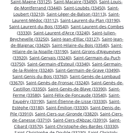
Saint-Magne (33125)
,
Saint-Macaire (33490)
,
Saint-Louis-
de-Montferrand (33440)
,
Saint-Loubès (33450)
,
Saint-
Loubert (33210)
,
Saint-Léger-de-Balson (33113)
,
Saint-
Laurent-Médoc (33112)
,
Saint-Laurent-du-Plan (33190)
,
Saint-Laurent-du-Bois (33540)
,
Saint-Laurent-des-Combes
(33330)
,
Saint-Laurent-d’Arce (33240)
,
Saint-Julien-
Beychevelle (33250)
,
Saint-Jean-d’Illac (33127)
,
Saint-Jean-
de-Blaignac (33420)
,
Saint-Hilaire-du-Bois (33540)
,
Saint-
Hilaire-de-la-Noaille (33190)
,
Saint-Girons-d’Aiguevives
(33920)
,
Saint-Gervais (33240)
,
Saint-Germain-du-Puch
(33750)
,
Saint-Germain-d’Esteuil (33340)
,
Saint-Germain-
de-la-Rivière (33240)
,
Saint-Germain-de-Grave (33490)
,
Saint-Genis-du-Bois (33760)
,
Saint-Genès-de-Lombaud
(33670)
,
Saint-Genès-de-Fronsac (33240)
,
Saint-Genès-de-
Castillon (33350)
,
Saint-Genès-de-Blaye (33390)
,
Saint-
Ferme (33580)
,
Saint-Félix-de-Foncaude (33540)
,
Saint-
Exupéry (33190)
,
Saint-Étienne-de-Lisse (33330)
,
Saint-
Estèphe (33180)
,
Saint-Émilion (33330)
,
Saint-Denis-de-
Pile (33910)
,
Saint-Ciers-sur-Gironde (33820)
,
Saint-Ciers-
de-Canesse (33710)
,
Saint-Ciers-d’Abzac (33910)
,
Saint-
Cibard (33570)
,
Saint-Christophe-des-Bardes (33330)
,
Saint-Christophe-de-Double (33230)
,
Saint-Christoly-