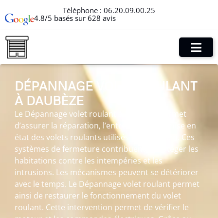
Téléphone :
06.20.09.00.25
4.8/5 basés sur 628 avis
DÉPANNAGE VOLET ROULANT
À DAUBÈZE
Le Dépannage volet roulant à Daubèze permet
d’assurer la réparation, l’entretien et la remise en
état des volets roulants utilisés au quotidien. Ces
systèmes de fermeture contribuent à protéger les
habitations contre les intempéries et les
intrusions. Les mécanismes peuvent se détériorer
avec le temps. Le Dépannage volet roulant permet
ainsi de restaurer le fonctionnement du volet
roulant. Cette intervention permet de vérifier le