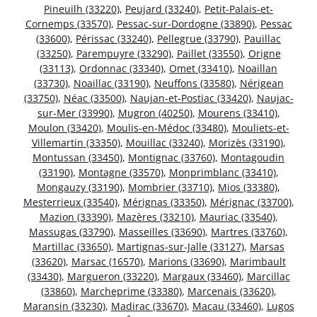
Pineuilh (33220)
,
Peujard (33240)
,
Petit-Palais-et-
Cornemps (33570)
,
Pessac-sur-Dordogne (33890)
,
Pessac
(33600)
,
Périssac (33240)
,
Pellegrue (33790)
,
Pauillac
(33250)
,
Parempuyre (33290)
,
Paillet (33550)
,
Origne
(33113)
,
Ordonnac (33340)
,
Omet (33410)
,
Noaillan
(33730)
,
Noaillac (33190)
,
Neuffons (33580)
,
Nérigean
(33750)
,
Néac (33500)
,
Naujan-et-Postiac (33420)
,
Naujac-
sur-Mer (33990)
,
Mugron (40250)
,
Mourens (33410)
,
Moulon (33420)
,
Moulis-en-Médoc (33480)
,
Mouliets-et-
Villemartin (33350)
,
Mouillac (33240)
,
Morizès (33190)
,
Montussan (33450)
,
Montignac (33760)
,
Montagoudin
(33190)
,
Montagne (33570)
,
Monprimblanc (33410)
,
Mongauzy (33190)
,
Mombrier (33710)
,
Mios (33380)
,
Mesterrieux (33540)
,
Mérignas (33350)
,
Mérignac (33700)
,
Mazion (33390)
,
Mazères (33210)
,
Mauriac (33540)
,
Massugas (33790)
,
Masseilles (33690)
,
Martres (33760)
,
Martillac (33650)
,
Martignas-sur-Jalle (33127)
,
Marsas
(33620)
,
Marsac (16570)
,
Marions (33690)
,
Marimbault
(33430)
,
Margueron (33220)
,
Margaux (33460)
,
Marcillac
(33860)
,
Marcheprime (33380)
,
Marcenais (33620)
,
Maransin (33230)
,
Madirac (33670)
,
Macau (33460)
,
Lugos