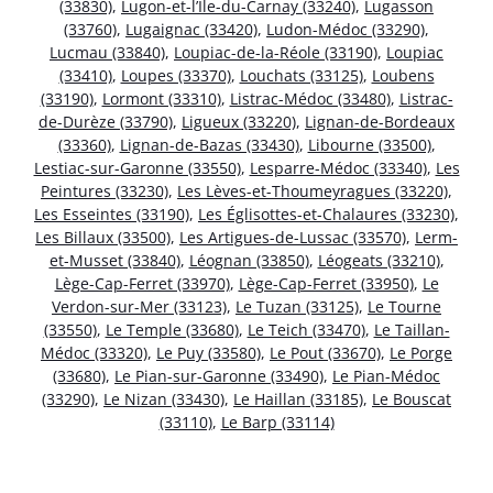
(33830)
,
Lugon-et-l’Île-du-Carnay (33240)
,
Lugasson
(33760)
,
Lugaignac (33420)
,
Ludon-Médoc (33290)
,
Lucmau (33840)
,
Loupiac-de-la-Réole (33190)
,
Loupiac
(33410)
,
Loupes (33370)
,
Louchats (33125)
,
Loubens
(33190)
,
Lormont (33310)
,
Listrac-Médoc (33480)
,
Listrac-
de-Durèze (33790)
,
Ligueux (33220)
,
Lignan-de-Bordeaux
(33360)
,
Lignan-de-Bazas (33430)
,
Libourne (33500)
,
Lestiac-sur-Garonne (33550)
,
Lesparre-Médoc (33340)
,
Les
Peintures (33230)
,
Les Lèves-et-Thoumeyragues (33220)
,
Les Esseintes (33190)
,
Les Églisottes-et-Chalaures (33230)
,
Les Billaux (33500)
,
Les Artigues-de-Lussac (33570)
,
Lerm-
et-Musset (33840)
,
Léognan (33850)
,
Léogeats (33210)
,
Lège-Cap-Ferret (33970)
,
Lège-Cap-Ferret (33950)
,
Le
Verdon-sur-Mer (33123)
,
Le Tuzan (33125)
,
Le Tourne
(33550)
,
Le Temple (33680)
,
Le Teich (33470)
,
Le Taillan-
Médoc (33320)
,
Le Puy (33580)
,
Le Pout (33670)
,
Le Porge
(33680)
,
Le Pian-sur-Garonne (33490)
,
Le Pian-Médoc
(33290)
,
Le Nizan (33430)
,
Le Haillan (33185)
,
Le Bouscat
(33110)
,
Le Barp (33114)