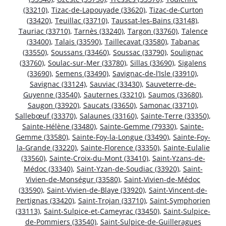
(33210)
,
Tizac-de-Lapouyade (33620)
,
Tizac-de-Curton
(33420)
,
Teuillac (33710)
,
Taussat-les-Bains (33148)
,
Tauriac (33710)
,
Tarnès (33240)
,
Targon (33760)
,
Talence
(33400)
,
Talais (33590)
,
Taillecavat (33580)
,
Tabanac
(33550)
,
Soussans (33460)
,
Soussac (33790)
,
Soulignac
(33760)
,
Soulac-sur-Mer (33780)
,
Sillas (33690)
,
Sigalens
(33690)
,
Semens (33490)
,
Savignac-de-l’Isle (33910)
,
Savignac (33124)
,
Sauviac (33430)
,
Sauveterre-de-
Guyenne (33540)
,
Sauternes (33210)
,
Saumos (33680)
,
Saugon (33920)
,
Saucats (33650)
,
Samonac (33710)
,
Sallebœuf (33370)
,
Salaunes (33160)
,
Sainte-Terre (33350)
,
Sainte-Hélène (33480)
,
Sainte-Gemme (79330)
,
Sainte-
Gemme (33580)
,
Sainte-Foy-la-Longue (33490)
,
Sainte-Foy-
la-Grande (33220)
,
Sainte-Florence (33350)
,
Sainte-Eulalie
(33560)
,
Sainte-Croix-du-Mont (33410)
,
Saint-Yzans-de-
Médoc (33340)
,
Saint-Yzan-de-Soudiac (33920)
,
Saint-
Vivien-de-Monségur (33580)
,
Saint-Vivien-de-Médoc
(33590)
,
Saint-Vivien-de-Blaye (33920)
,
Saint-Vincent-de-
Pertignas (33420)
,
Saint-Trojan (33710)
,
Saint-Symphorien
(33113)
,
Saint-Sulpice-et-Cameyrac (33450)
,
Saint-Sulpice-
de-Pommiers (33540)
,
Saint-Sulpice-de-Guilleragues