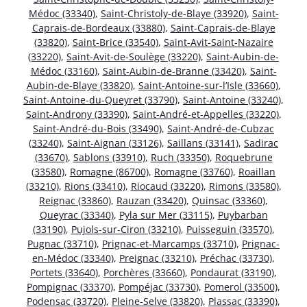
Médoc (33340)
,
Saint-Christoly-de-Blaye (33920)
,
Saint-
Caprais-de-Bordeaux (33880)
,
Saint-Caprais-de-Blaye
(33820)
,
Saint-Brice (33540)
,
Saint-Avit-Saint-Nazaire
(33220)
,
Saint-Avit-de-Soulège (33220)
,
Saint-Aubin-de-
Médoc (33160)
,
Saint-Aubin-de-Branne (33420)
,
Saint-
Aubin-de-Blaye (33820)
,
Saint-Antoine-sur-l’Isle (33660)
,
Saint-Antoine-du-Queyret (33790)
,
Saint-Antoine (33240)
,
Saint-Androny (33390)
,
Saint-André-et-Appelles (33220)
,
Saint-André-du-Bois (33490)
,
Saint-André-de-Cubzac
(33240)
,
Saint-Aignan (33126)
,
Saillans (33141)
,
Sadirac
(33670)
,
Sablons (33910)
,
Ruch (33350)
,
Roquebrune
(33580)
,
Romagne (86700)
,
Romagne (33760)
,
Roaillan
(33210)
,
Rions (33410)
,
Riocaud (33220)
,
Rimons (33580)
,
Reignac (33860)
,
Rauzan (33420)
,
Quinsac (33360)
,
Queyrac (33340)
,
Pyla sur Mer (33115)
,
Puybarban
(33190)
,
Pujols-sur-Ciron (33210)
,
Puisseguin (33570)
,
Pugnac (33710)
,
Prignac-et-Marcamps (33710)
,
Prignac-
en-Médoc (33340)
,
Preignac (33210)
,
Préchac (33730)
,
Portets (33640)
,
Porchères (33660)
,
Pondaurat (33190)
,
Pompignac (33370)
,
Pompéjac (33730)
,
Pomerol (33500)
,
Podensac (33720)
,
Pleine-Selve (33820)
,
Plassac (33390)
,