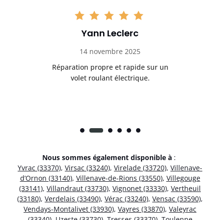
Yann Leclerc
14 novembre 2025
t
Réparation propre et rapide sur un
de.
volet roulant électrique.
rap
Nous sommes également disponible à
:
Yvrac (33370)
,
Virsac (33240)
,
Virelade (33720)
,
Villenave-
d’Ornon (33140)
,
Villenave-de-Rions (33550)
,
Villegouge
(33141)
,
Villandraut (33730)
,
Vignonet (33330)
,
Vertheuil
(33180)
,
Verdelais (33490)
,
Vérac (33240)
,
Vensac (33590)
,
Vendays-Montalivet (33930)
,
Vayres (33870)
,
Valeyrac
(33340)
,
Uzeste (33730)
,
Tresses (33370)
,
Toulenne