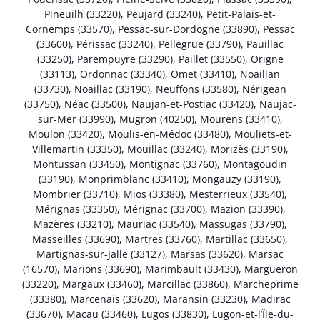
Pineuilh (33220)
,
Peujard (33240)
,
Petit-Palais-et-
Cornemps (33570)
,
Pessac-sur-Dordogne (33890)
,
Pessac
(33600)
,
Périssac (33240)
,
Pellegrue (33790)
,
Pauillac
(33250)
,
Parempuyre (33290)
,
Paillet (33550)
,
Origne
(33113)
,
Ordonnac (33340)
,
Omet (33410)
,
Noaillan
(33730)
,
Noaillac (33190)
,
Neuffons (33580)
,
Nérigean
(33750)
,
Néac (33500)
,
Naujan-et-Postiac (33420)
,
Naujac-
sur-Mer (33990)
,
Mugron (40250)
,
Mourens (33410)
,
Moulon (33420)
,
Moulis-en-Médoc (33480)
,
Mouliets-et-
Villemartin (33350)
,
Mouillac (33240)
,
Morizès (33190)
,
Montussan (33450)
,
Montignac (33760)
,
Montagoudin
(33190)
,
Monprimblanc (33410)
,
Mongauzy (33190)
,
Mombrier (33710)
,
Mios (33380)
,
Mesterrieux (33540)
,
Mérignas (33350)
,
Mérignac (33700)
,
Mazion (33390)
,
Mazères (33210)
,
Mauriac (33540)
,
Massugas (33790)
,
Masseilles (33690)
,
Martres (33760)
,
Martillac (33650)
,
Martignas-sur-Jalle (33127)
,
Marsas (33620)
,
Marsac
(16570)
,
Marions (33690)
,
Marimbault (33430)
,
Margueron
(33220)
,
Margaux (33460)
,
Marcillac (33860)
,
Marcheprime
(33380)
,
Marcenais (33620)
,
Maransin (33230)
,
Madirac
(33670)
,
Macau (33460)
,
Lugos (33830)
,
Lugon-et-l’Île-du-