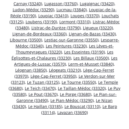
Carnay (33240)
,
Lugasson (33760)
,
Lugaignac (33420)
,
Ludon-Médoc (33290)
,
Lucmau (33840)
,
Loupiac-de-la-
Réole (33190)
,
Loupiac (33410)
,
Loupes (33370)
,
Louchats
(33125)
,
Loubens (33190)
,
Lormont (33310)
,
Listrac-Médoc
(33480)
,
Listrac-de-Durèze (33790)
,
Ligueux (33220)
,
Lignan-de-Bordeaux (33360)
,
Lignan-de-Bazas (33430)
,
Libourne (33500)
,
Lestiac-sur-Garonne (33550)
,
Lesparre-
Médoc (33340)
,
Les Peintures (33230)
,
Les Lèves-et-
Thoumeyragues (33220)
,
Les Esseintes (33190)
,
Les
Églisottes-et-Chalaures (33230)
,
Les Billaux (33500)
,
Les
Artigues-de-Lussac (33570)
,
Lerm-et-Musset (33840)
,
Léognan (33850)
,
Léogeats (33210)
,
Lège-Cap-Ferret
(33970)
,
Lège-Cap-Ferret (33950)
,
Le Verdon-sur-Mer
(33123)
,
Le Tuzan (33125)
,
Le Tourne (33550)
,
Le Temple
(33680)
,
Le Teich (33470)
,
Le Taillan-Médoc (33320)
,
Le Puy
(33580)
,
Le Pout (33670)
,
Le Porge (33680)
,
Le Pian-sur-
Garonne (33490)
,
Le Pian-Médoc (33290)
,
Le Nizan
(33430)
,
Le Haillan (33185)
,
Le Bouscat (33110)
,
Le Barp
(33114)
,
Lavazan (33690)