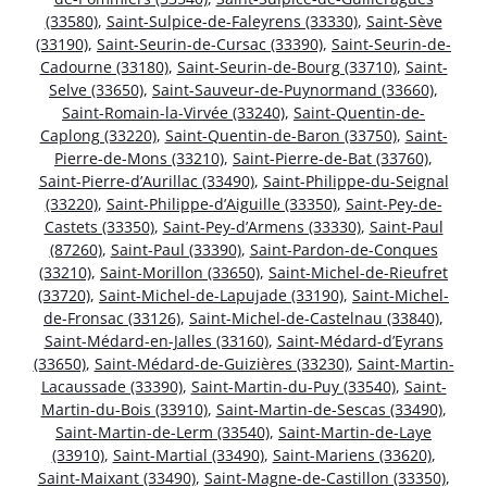
(33580)
,
Saint-Sulpice-de-Faleyrens (33330)
,
Saint-Sève
(33190)
,
Saint-Seurin-de-Cursac (33390)
,
Saint-Seurin-de-
Cadourne (33180)
,
Saint-Seurin-de-Bourg (33710)
,
Saint-
Selve (33650)
,
Saint-Sauveur-de-Puynormand (33660)
,
Saint-Romain-la-Virvée (33240)
,
Saint-Quentin-de-
Caplong (33220)
,
Saint-Quentin-de-Baron (33750)
,
Saint-
Pierre-de-Mons (33210)
,
Saint-Pierre-de-Bat (33760)
,
Saint-Pierre-d’Aurillac (33490)
,
Saint-Philippe-du-Seignal
(33220)
,
Saint-Philippe-d’Aiguille (33350)
,
Saint-Pey-de-
Castets (33350)
,
Saint-Pey-d’Armens (33330)
,
Saint-Paul
(87260)
,
Saint-Paul (33390)
,
Saint-Pardon-de-Conques
(33210)
,
Saint-Morillon (33650)
,
Saint-Michel-de-Rieufret
(33720)
,
Saint-Michel-de-Lapujade (33190)
,
Saint-Michel-
de-Fronsac (33126)
,
Saint-Michel-de-Castelnau (33840)
,
Saint-Médard-en-Jalles (33160)
,
Saint-Médard-d’Eyrans
(33650)
,
Saint-Médard-de-Guizières (33230)
,
Saint-Martin-
Lacaussade (33390)
,
Saint-Martin-du-Puy (33540)
,
Saint-
Martin-du-Bois (33910)
,
Saint-Martin-de-Sescas (33490)
,
Saint-Martin-de-Lerm (33540)
,
Saint-Martin-de-Laye
(33910)
,
Saint-Martial (33490)
,
Saint-Mariens (33620)
,
Saint-Maixant (33490)
,
Saint-Magne-de-Castillon (33350)
,