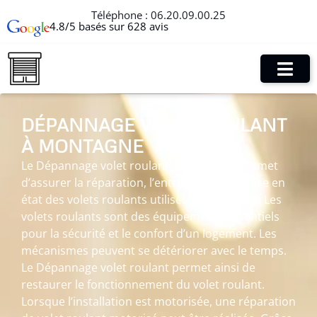
Téléphone :
06.20.09.00.25
4.8/5 basés sur 628 avis
DÉPANNAGE VOLET ROULANT
À MONTAGNE
Le Dépannage volet roulant à Montagne permet
d’assurer la réparation, l’entretien et la remise en
état des volets roulants utilisés au quotidien. Les
volets roulants sont des équipements essentiels
pour la sécurité et le confort d’un logement. Les
mécanismes peuvent se détériorer avec le temps.
Le Dépannage volet roulant permet ainsi de
restaurer le fonctionnement du volet roulant.
Lorsque l’installation est motorisée, une réparation