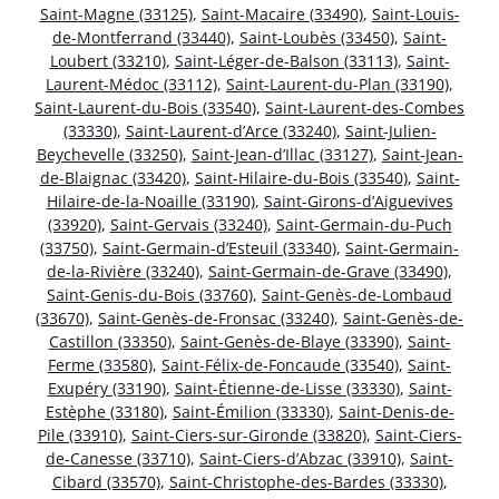
Saint-Magne (33125)
,
Saint-Macaire (33490)
,
Saint-Louis-
de-Montferrand (33440)
,
Saint-Loubès (33450)
,
Saint-
Loubert (33210)
,
Saint-Léger-de-Balson (33113)
,
Saint-
Laurent-Médoc (33112)
,
Saint-Laurent-du-Plan (33190)
,
Saint-Laurent-du-Bois (33540)
,
Saint-Laurent-des-Combes
(33330)
,
Saint-Laurent-d’Arce (33240)
,
Saint-Julien-
Beychevelle (33250)
,
Saint-Jean-d’Illac (33127)
,
Saint-Jean-
de-Blaignac (33420)
,
Saint-Hilaire-du-Bois (33540)
,
Saint-
Hilaire-de-la-Noaille (33190)
,
Saint-Girons-d’Aiguevives
(33920)
,
Saint-Gervais (33240)
,
Saint-Germain-du-Puch
(33750)
,
Saint-Germain-d’Esteuil (33340)
,
Saint-Germain-
de-la-Rivière (33240)
,
Saint-Germain-de-Grave (33490)
,
Saint-Genis-du-Bois (33760)
,
Saint-Genès-de-Lombaud
(33670)
,
Saint-Genès-de-Fronsac (33240)
,
Saint-Genès-de-
Castillon (33350)
,
Saint-Genès-de-Blaye (33390)
,
Saint-
Ferme (33580)
,
Saint-Félix-de-Foncaude (33540)
,
Saint-
Exupéry (33190)
,
Saint-Étienne-de-Lisse (33330)
,
Saint-
Estèphe (33180)
,
Saint-Émilion (33330)
,
Saint-Denis-de-
Pile (33910)
,
Saint-Ciers-sur-Gironde (33820)
,
Saint-Ciers-
de-Canesse (33710)
,
Saint-Ciers-d’Abzac (33910)
,
Saint-
Cibard (33570)
,
Saint-Christophe-des-Bardes (33330)
,