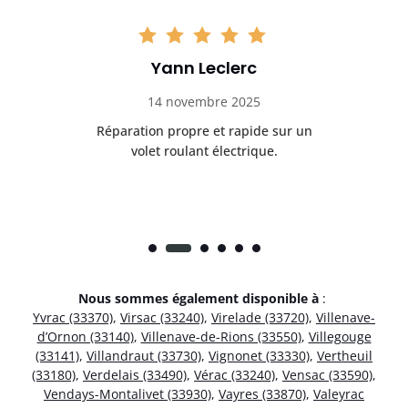
Yann Leclerc
14 novembre 2025
t
Réparation propre et rapide sur un
de.
volet roulant électrique.
rap
Nous sommes également disponible à
:
Yvrac (33370)
,
Virsac (33240)
,
Virelade (33720)
,
Villenave-
d’Ornon (33140)
,
Villenave-de-Rions (33550)
,
Villegouge
(33141)
,
Villandraut (33730)
,
Vignonet (33330)
,
Vertheuil
(33180)
,
Verdelais (33490)
,
Vérac (33240)
,
Vensac (33590)
,
Vendays-Montalivet (33930)
,
Vayres (33870)
,
Valeyrac