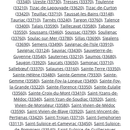
(33340)
,
Uzeste (33730)
,
Tresses (33370)
,
Toulenne
(33210)
,
Tizac-de-Lapouyade (33620)
,
Tizac-de-Curton
(33420)
,
Teuillac (33710)
,
Taussat-les-Bains (33148)
,
Tauriac (33710)
,
Tarnès (33240)
,
Targon (33760)
,
Talence
(33400)
,
Talais (33590)
,
Taillecavat (33580)
,
Tabanac
(33550)
,
Soussans (33460)
,
Soussac (33790)
,
Soulignac
(33760)
,
Soulac-sur-Mer (33780)
,
Sillas (33690)
,
Sigalens
(33690)
,
Semens (33490)
,
Savignac-de-l’Isle (33910)
,
Savignac (33124)
,
Sauviac (33430)
,
Sauveterre-de-
Guyenne (33540)
,
Sauternes (33210)
,
Saumos (33680)
,
Saugon (33920)
,
Saucats (33650)
,
Samonac (33710)
,
Sallebœuf (33370)
,
Salaunes (33160)
,
Sainte-Terre (33350)
,
Sainte-Hélène (33480)
,
Sainte-Gemme (79330)
,
Sainte-
Gemme (33580)
,
Sainte-Foy-la-Longue (33490)
,
Sainte-Foy-
la-Grande (33220)
,
Sainte-Florence (33350)
,
Sainte-Eulalie
(33560)
,
Sainte-Croix-du-Mont (33410)
,
Saint-Yzans-de-
Médoc (33340)
,
Saint-Yzan-de-Soudiac (33920)
,
Saint-
Vivien-de-Monségur (33580)
,
Saint-Vivien-de-Médoc
(33590)
,
Saint-Vivien-de-Blaye (33920)
,
Saint-Vincent-de-
Pertignas (33420)
,
Saint-Trojan (33710)
,
Saint-Symphorien
(33113)
,
Saint-Sulpice-et-Cameyrac (33450)
,
Saint-Sulpice-
de-Pommiers (33540)
,
Saint-Sulpice-de-Guilleragues