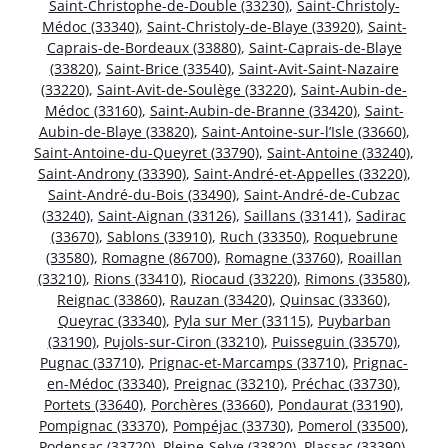
Saint-Christophe-de-Double (33230)
,
Saint-Christoly-
Médoc (33340)
,
Saint-Christoly-de-Blaye (33920)
,
Saint-
Caprais-de-Bordeaux (33880)
,
Saint-Caprais-de-Blaye
(33820)
,
Saint-Brice (33540)
,
Saint-Avit-Saint-Nazaire
(33220)
,
Saint-Avit-de-Soulège (33220)
,
Saint-Aubin-de-
Médoc (33160)
,
Saint-Aubin-de-Branne (33420)
,
Saint-
Aubin-de-Blaye (33820)
,
Saint-Antoine-sur-l’Isle (33660)
,
Saint-Antoine-du-Queyret (33790)
,
Saint-Antoine (33240)
,
Saint-Androny (33390)
,
Saint-André-et-Appelles (33220)
,
Saint-André-du-Bois (33490)
,
Saint-André-de-Cubzac
(33240)
,
Saint-Aignan (33126)
,
Saillans (33141)
,
Sadirac
(33670)
,
Sablons (33910)
,
Ruch (33350)
,
Roquebrune
(33580)
,
Romagne (86700)
,
Romagne (33760)
,
Roaillan
(33210)
,
Rions (33410)
,
Riocaud (33220)
,
Rimons (33580)
,
Reignac (33860)
,
Rauzan (33420)
,
Quinsac (33360)
,
Queyrac (33340)
,
Pyla sur Mer (33115)
,
Puybarban
(33190)
,
Pujols-sur-Ciron (33210)
,
Puisseguin (33570)
,
Pugnac (33710)
,
Prignac-et-Marcamps (33710)
,
Prignac-
en-Médoc (33340)
,
Preignac (33210)
,
Préchac (33730)
,
Portets (33640)
,
Porchères (33660)
,
Pondaurat (33190)
,
Pompignac (33370)
,
Pompéjac (33730)
,
Pomerol (33500)
,
Podensac (33720)
,
Pleine-Selve (33820)
,
Plassac (33390)
,