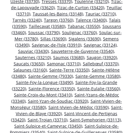
Uzeste (33730)
,
Tresses (33370)
,
Toulenne (33210)
,
Tizac-
de-Lapouyade (33620)
,
Tizac-de-Curton (33420)
,
Teuillac
(33710)
,
Taussat-les-Bains (33148)
,
Tauriac (33710)
,
Tarnès (33240)
,
Targon (33760)
,
Talence (33400)
,
Talais
(33590)
,
Taillecavat (33580)
,
Tabanac (33550)
,
Soussans
(33460)
,
Soussac (33790)
,
Soulignac (33760)
,
Soulac-sur-
Mer (33780)
,
Sillas (33690)
,
Sigalens (33690)
,
Semens
(33490)
,
Savignac-de-l’Isle (33910)
,
Savignac (33124)
,
Sauviac (33430)
,
Sauveterre-de-Guyenne (33540)
,
Sauternes (33210)
,
Saumos (33680)
,
Saugon (33920)
,
Saucats (33650)
,
Samonac (33710)
,
Sallebœuf (33370)
,
Salaunes (33160)
,
Sainte-Terre (33350)
,
Sainte-Hélène
(33480)
,
Sainte-Gemme (79330)
,
Sainte-Gemme (33580)
,
Sainte-Foy-la-Longue (33490)
,
Sainte-Foy-la-Grande
(33220)
,
Sainte-Florence (33350)
,
Sainte-Eulalie (33560)
,
Sainte-Croix-du-Mont (33410)
,
Saint-Yzans-de-Médoc
(33340)
,
Saint-Yzan-de-Soudiac (33920)
,
Saint-Vivien-de-
Monségur (33580)
,
Saint-Vivien-de-Médoc (33590)
,
Saint-
Vivien-de-Blaye (33920)
,
Saint-Vincent-de-Pertignas
(33420)
,
Saint-Trojan (33710)
,
Saint-Symphorien (33113)
,
Saint-Sulpice-et-Cameyrac (33450)
,
Saint-Sulpice-de-
Pommiers (33540)
,
Saint-Sulpice-de-Guilleragues (33580)
,