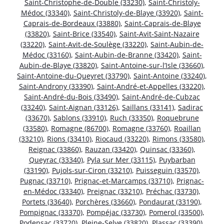
Saint-Christophe-de-Double (33230)
,
Saint-Christoly-
Médoc (33340)
,
Saint-Christoly-de-Blaye (33920)
,
Saint-
Caprais-de-Bordeaux (33880)
,
Saint-Caprais-de-Blaye
(33820)
,
Saint-Brice (33540)
,
Saint-Avit-Saint-Nazaire
(33220)
,
Saint-Avit-de-Soulège (33220)
,
Saint-Aubin-de-
Médoc (33160)
,
Saint-Aubin-de-Branne (33420)
,
Saint-
Aubin-de-Blaye (33820)
,
Saint-Antoine-sur-l’Isle (33660)
,
Saint-Antoine-du-Queyret (33790)
,
Saint-Antoine (33240)
,
Saint-Androny (33390)
,
Saint-André-et-Appelles (33220)
,
Saint-André-du-Bois (33490)
,
Saint-André-de-Cubzac
(33240)
,
Saint-Aignan (33126)
,
Saillans (33141)
,
Sadirac
(33670)
,
Sablons (33910)
,
Ruch (33350)
,
Roquebrune
(33580)
,
Romagne (86700)
,
Romagne (33760)
,
Roaillan
(33210)
,
Rions (33410)
,
Riocaud (33220)
,
Rimons (33580)
,
Reignac (33860)
,
Rauzan (33420)
,
Quinsac (33360)
,
Queyrac (33340)
,
Pyla sur Mer (33115)
,
Puybarban
(33190)
,
Pujols-sur-Ciron (33210)
,
Puisseguin (33570)
,
Pugnac (33710)
,
Prignac-et-Marcamps (33710)
,
Prignac-
en-Médoc (33340)
,
Preignac (33210)
,
Préchac (33730)
,
Portets (33640)
,
Porchères (33660)
,
Pondaurat (33190)
,
Pompignac (33370)
,
Pompéjac (33730)
,
Pomerol (33500)
,
Podensac (33720)
,
Pleine-Selve (33820)
,
Plassac (33390)
,