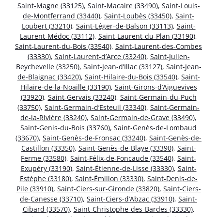
Saint-Magne (33125)
,
Saint-Macaire (33490)
,
Saint-Louis-
de-Montferrand (33440)
,
Saint-Loubès (33450)
,
Saint-
Loubert (33210)
,
Saint-Léger-de-Balson (33113)
,
Saint-
Laurent-Médoc (33112)
,
Saint-Laurent-du-Plan (33190)
,
Saint-Laurent-du-Bois (33540)
,
Saint-Laurent-des-Combes
(33330)
,
Saint-Laurent-d’Arce (33240)
,
Saint-Julien-
Beychevelle (33250)
,
Saint-Jean-d’Illac (33127)
,
Saint-Jean-
de-Blaignac (33420)
,
Saint-Hilaire-du-Bois (33540)
,
Saint-
Hilaire-de-la-Noaille (33190)
,
Saint-Girons-d’Aiguevives
(33920)
,
Saint-Gervais (33240)
,
Saint-Germain-du-Puch
(33750)
,
Saint-Germain-d’Esteuil (33340)
,
Saint-Germain-
de-la-Rivière (33240)
,
Saint-Germain-de-Grave (33490)
,
Saint-Genis-du-Bois (33760)
,
Saint-Genès-de-Lombaud
(33670)
,
Saint-Genès-de-Fronsac (33240)
,
Saint-Genès-de-
Castillon (33350)
,
Saint-Genès-de-Blaye (33390)
,
Saint-
Ferme (33580)
,
Saint-Félix-de-Foncaude (33540)
,
Saint-
Exupéry (33190)
,
Saint-Étienne-de-Lisse (33330)
,
Saint-
Estèphe (33180)
,
Saint-Émilion (33330)
,
Saint-Denis-de-
Pile (33910)
,
Saint-Ciers-sur-Gironde (33820)
,
Saint-Ciers-
de-Canesse (33710)
,
Saint-Ciers-d’Abzac (33910)
,
Saint-
Cibard (33570)
,
Saint-Christophe-des-Bardes (33330)
,