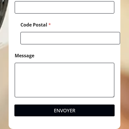
é
l
é
p
Code Postal
*
h
o
n
e
Message
ENVOYER