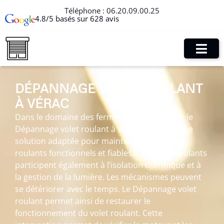
Téléphone :
06.20.09.00.25
4.8/5 basés sur 628 avis
DÉPANNAGE VOLET ROULANT
À VÉRAC
Dans le domaine des fermetures de l’habitat, le
Dépannage volet roulant à Vérac constitue une
solution adaptée pour maintenir des volets
roulants fonctionnels et fiables. Les volets roulants
participent également à l’isolation thermique et à
la gestion de la lumière. Les mécanismes peuvent
se détériorer avec le temps. Le Dépannage volet
roulant permet ainsi de restaurer le
fonctionnement du volet roulant. Cette