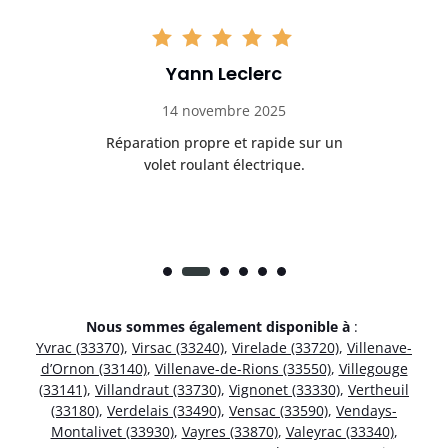
Yann Leclerc
14 novembre 2025
t
Réparation propre et rapide sur un
de.
volet roulant électrique.
rap
Nous sommes également disponible à
:
Yvrac (33370)
,
Virsac (33240)
,
Virelade (33720)
,
Villenave-
d’Ornon (33140)
,
Villenave-de-Rions (33550)
,
Villegouge
(33141)
,
Villandraut (33730)
,
Vignonet (33330)
,
Vertheuil
(33180)
,
Verdelais (33490)
,
Vensac (33590)
,
Vendays-
Montalivet (33930)
,
Vayres (33870)
,
Valeyrac (33340)
,