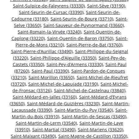
Saint-Sulpice-de-Faleyrens (33330)
,
Saint-Sève (33190)
,
Saint-Seurin-de-Cursac (33390)
,
Saint-Seurin-de-
Cadourne (33180)
,
Saint-Seurin-de-Bourg (33710)
,
Saint-
Selve (33650)
,
Saint-Sauveur-de-Puynormand (33660)
,
Saint-Romain-la-Virvée (33240)
,
Saint-Quentin-de-
Caplong (33220)
,
Saint-Quentin-de-Baron (33750)
,
Saint-
Pierre-de-Mons (33210)
,
Saint-Pierre-de-Bat (33760)
,
Saint-Pierre-d’Aurillac (33490)
,
Saint-Philippe-du-Seignal
(33220)
,
Saint-Philippe-d’Aiguille (33350)
,
Saint-Pey-de-
Castets (33350)
,
Saint-Pey-d’Armens (33330)
,
Saint-Paul
(87260)
,
Saint-Paul (33390)
,
Saint-Pardon-de-Conques
(33210)
,
Saint-Morillon (33650)
,
Saint-Michel-de-Rieufret
(33720)
,
Saint-Michel-de-Lapujade (33190)
,
Saint-Michel-
de-Fronsac (33126)
,
Saint-Michel-de-Castelnau (33840)
,
Saint-Médard-en-Jalles (33160)
,
Saint-Médard-d’Eyrans
(33650)
,
Saint-Médard-de-Guizières (33230)
,
Saint-Martin-
Lacaussade (33390)
,
Saint-Martin-du-Puy (33540)
,
Saint-
Martin-du-Bois (33910)
,
Saint-Martin-de-Sescas (33490)
,
Saint-Martin-de-Lerm (33540)
,
Saint-Martin-de-Laye
(33910)
,
Saint-Martial (33490)
,
Saint-Mariens (33620)
,
Saint-Maixant (33490)
,
Saint-Magne-de-Castillon (33350)
,