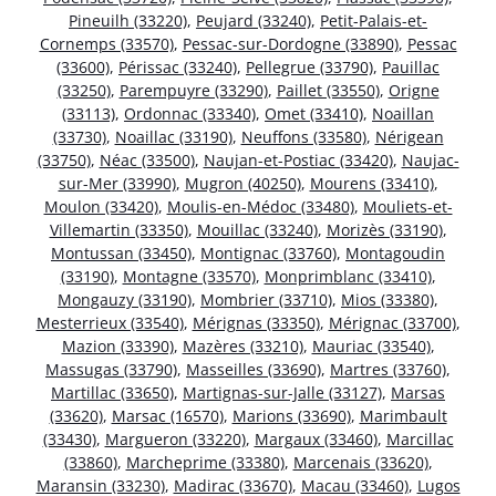
Pineuilh (33220)
,
Peujard (33240)
,
Petit-Palais-et-
Cornemps (33570)
,
Pessac-sur-Dordogne (33890)
,
Pessac
(33600)
,
Périssac (33240)
,
Pellegrue (33790)
,
Pauillac
(33250)
,
Parempuyre (33290)
,
Paillet (33550)
,
Origne
(33113)
,
Ordonnac (33340)
,
Omet (33410)
,
Noaillan
(33730)
,
Noaillac (33190)
,
Neuffons (33580)
,
Nérigean
(33750)
,
Néac (33500)
,
Naujan-et-Postiac (33420)
,
Naujac-
sur-Mer (33990)
,
Mugron (40250)
,
Mourens (33410)
,
Moulon (33420)
,
Moulis-en-Médoc (33480)
,
Mouliets-et-
Villemartin (33350)
,
Mouillac (33240)
,
Morizès (33190)
,
Montussan (33450)
,
Montignac (33760)
,
Montagoudin
(33190)
,
Montagne (33570)
,
Monprimblanc (33410)
,
Mongauzy (33190)
,
Mombrier (33710)
,
Mios (33380)
,
Mesterrieux (33540)
,
Mérignas (33350)
,
Mérignac (33700)
,
Mazion (33390)
,
Mazères (33210)
,
Mauriac (33540)
,
Massugas (33790)
,
Masseilles (33690)
,
Martres (33760)
,
Martillac (33650)
,
Martignas-sur-Jalle (33127)
,
Marsas
(33620)
,
Marsac (16570)
,
Marions (33690)
,
Marimbault
(33430)
,
Margueron (33220)
,
Margaux (33460)
,
Marcillac
(33860)
,
Marcheprime (33380)
,
Marcenais (33620)
,
Maransin (33230)
,
Madirac (33670)
,
Macau (33460)
,
Lugos