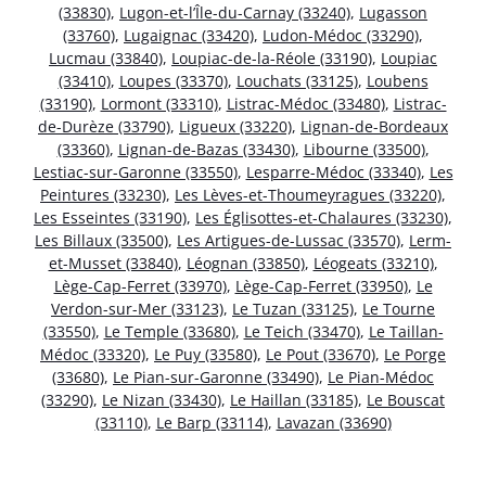
(33830)
,
Lugon-et-l’Île-du-Carnay (33240)
,
Lugasson
(33760)
,
Lugaignac (33420)
,
Ludon-Médoc (33290)
,
Lucmau (33840)
,
Loupiac-de-la-Réole (33190)
,
Loupiac
(33410)
,
Loupes (33370)
,
Louchats (33125)
,
Loubens
(33190)
,
Lormont (33310)
,
Listrac-Médoc (33480)
,
Listrac-
de-Durèze (33790)
,
Ligueux (33220)
,
Lignan-de-Bordeaux
(33360)
,
Lignan-de-Bazas (33430)
,
Libourne (33500)
,
Lestiac-sur-Garonne (33550)
,
Lesparre-Médoc (33340)
,
Les
Peintures (33230)
,
Les Lèves-et-Thoumeyragues (33220)
,
Les Esseintes (33190)
,
Les Églisottes-et-Chalaures (33230)
,
Les Billaux (33500)
,
Les Artigues-de-Lussac (33570)
,
Lerm-
et-Musset (33840)
,
Léognan (33850)
,
Léogeats (33210)
,
Lège-Cap-Ferret (33970)
,
Lège-Cap-Ferret (33950)
,
Le
Verdon-sur-Mer (33123)
,
Le Tuzan (33125)
,
Le Tourne
(33550)
,
Le Temple (33680)
,
Le Teich (33470)
,
Le Taillan-
Médoc (33320)
,
Le Puy (33580)
,
Le Pout (33670)
,
Le Porge
(33680)
,
Le Pian-sur-Garonne (33490)
,
Le Pian-Médoc
(33290)
,
Le Nizan (33430)
,
Le Haillan (33185)
,
Le Bouscat
(33110)
,
Le Barp (33114)
,
Lavazan (33690)