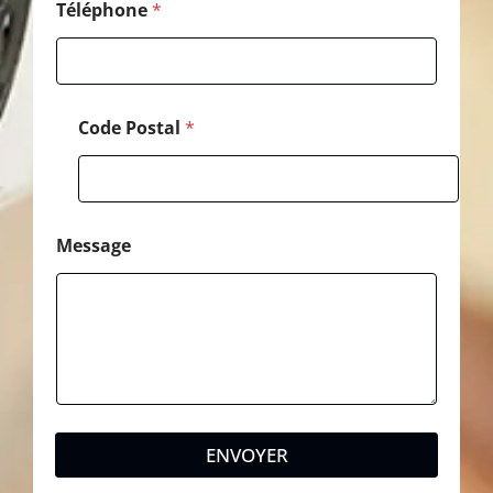
é
Téléphone
*
p
h
o
n
e
Code Postal
*
*
Message
ENVOYER