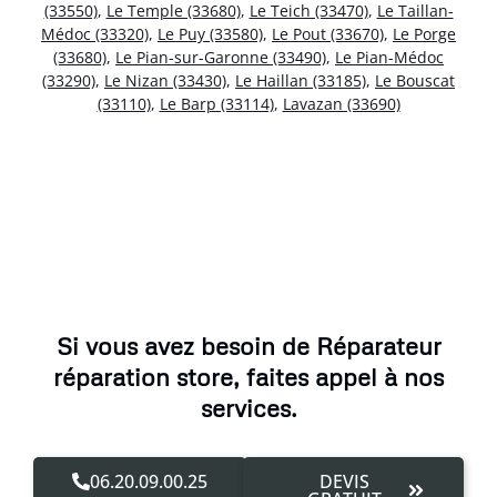
(33550)
,
Le Temple (33680)
,
Le Teich (33470)
,
Le Taillan-
Médoc (33320)
,
Le Puy (33580)
,
Le Pout (33670)
,
Le Porge
(33680)
,
Le Pian-sur-Garonne (33490)
,
Le Pian-Médoc
(33290)
,
Le Nizan (33430)
,
Le Haillan (33185)
,
Le Bouscat
(33110)
,
Le Barp (33114)
,
Lavazan (33690)
Si vous avez besoin de Réparateur
réparation store, faites appel à nos
services.
06.20.09.00.25
DEVIS