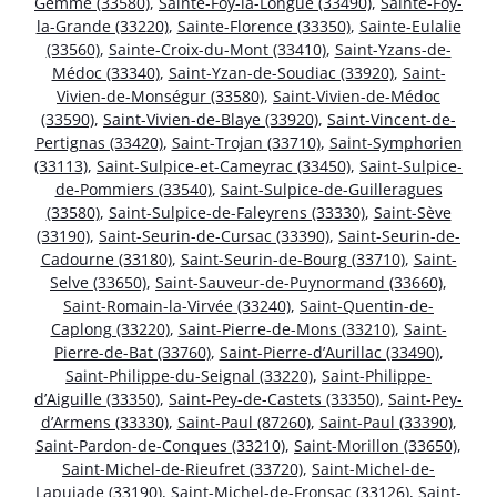
Gemme (33580)
,
Sainte-Foy-la-Longue (33490)
,
Sainte-Foy-
la-Grande (33220)
,
Sainte-Florence (33350)
,
Sainte-Eulalie
(33560)
,
Sainte-Croix-du-Mont (33410)
,
Saint-Yzans-de-
Médoc (33340)
,
Saint-Yzan-de-Soudiac (33920)
,
Saint-
Vivien-de-Monségur (33580)
,
Saint-Vivien-de-Médoc
(33590)
,
Saint-Vivien-de-Blaye (33920)
,
Saint-Vincent-de-
Pertignas (33420)
,
Saint-Trojan (33710)
,
Saint-Symphorien
(33113)
,
Saint-Sulpice-et-Cameyrac (33450)
,
Saint-Sulpice-
de-Pommiers (33540)
,
Saint-Sulpice-de-Guilleragues
(33580)
,
Saint-Sulpice-de-Faleyrens (33330)
,
Saint-Sève
(33190)
,
Saint-Seurin-de-Cursac (33390)
,
Saint-Seurin-de-
Cadourne (33180)
,
Saint-Seurin-de-Bourg (33710)
,
Saint-
Selve (33650)
,
Saint-Sauveur-de-Puynormand (33660)
,
Saint-Romain-la-Virvée (33240)
,
Saint-Quentin-de-
Caplong (33220)
,
Saint-Pierre-de-Mons (33210)
,
Saint-
Pierre-de-Bat (33760)
,
Saint-Pierre-d’Aurillac (33490)
,
Saint-Philippe-du-Seignal (33220)
,
Saint-Philippe-
d’Aiguille (33350)
,
Saint-Pey-de-Castets (33350)
,
Saint-Pey-
d’Armens (33330)
,
Saint-Paul (87260)
,
Saint-Paul (33390)
,
Saint-Pardon-de-Conques (33210)
,
Saint-Morillon (33650)
,
Saint-Michel-de-Rieufret (33720)
,
Saint-Michel-de-
Lapujade (33190)
,
Saint-Michel-de-Fronsac (33126)
,
Saint-