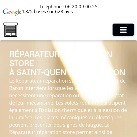
Téléphone :
06.20.09.00.25
4.8/5 basés sur 628 avis
RÉPARATEUR RÉPARATION
STORE
À SAINT-QUENTIN-DE-BARON
Le Réparateur réparation store à Saint-Quentin-de-
Baron intervient lorsque les volets roulants
nécessitent une réparation ou une remise en état
de leur mécanisme. Les volets roulants participent
également à l’isolation thermique et à la gestion de
la lumière. Les pièces mécaniques ou électriques
peuvent présenter des signes de fatigue. Le
Réparateur réparation store permet ainsi de