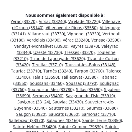
Nous sommes également disponible à
:
Yvrac (33370)
,
Virsac (33240)
,
Virelade (33720)
,
Villenave-
d’Ornon (33140)
,
Villenave-de-Rions (33550)
,
Villegouge
(33141)
,
Villandraut (33730)
,
Vignonet (33330)
,
Vertheuil
(33180)
,
Verdelais (33490)
,
Vérac (33240)
,
Vensac (33590)
,
Vendays-Montalivet (33930)
,
Vayres (33870)
,
Valeyrac
(33340)
,
Uzeste (33730)
,
Tresses (33370)
,
Toulenne
(33210)
,
Tizac-de-Lapouyade (33620)
,
Tizac-de-Curton
(33420)
,
Teuillac (33710)
,
Taussat-les-Bains (33148)
,
Tauriac (33710)
,
Tarnès (33240)
,
Targon (33760)
,
Talence
(33400)
,
Talais (33590)
,
Taillecavat (33580)
,
Tabanac
(33550)
,
Soussans (33460)
,
Soussac (33790)
,
Soulignac
(33760)
,
Soulac-sur-Mer (33780)
,
Sillas (33690)
,
Sigalens
(33690)
,
Semens (33490)
,
Savignac-de-l’Isle (33910)
,
Savignac (33124)
,
Sauviac (33430)
,
Sauveterre-de-
Guyenne (33540)
,
Sauternes (33210)
,
Saumos (33680)
,
Saugon (33920)
,
Saucats (33650)
,
Samonac (33710)
,
Sallebœuf (33370)
,
Salaunes (33160)
,
Sainte-Terre (33350)
,
Sainte-Hélène (33480)
,
Sainte-Gemme (79330)
,
Sainte-