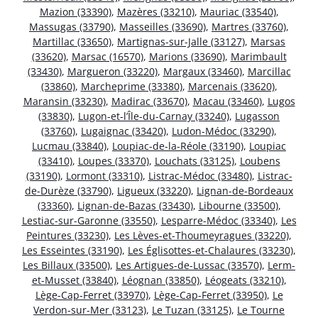
Mazion (33390)
,
Mazères (33210)
,
Mauriac (33540)
,
Massugas (33790)
,
Masseilles (33690)
,
Martres (33760)
,
Martillac (33650)
,
Martignas-sur-Jalle (33127)
,
Marsas
(33620)
,
Marsac (16570)
,
Marions (33690)
,
Marimbault
(33430)
,
Margueron (33220)
,
Margaux (33460)
,
Marcillac
(33860)
,
Marcheprime (33380)
,
Marcenais (33620)
,
Maransin (33230)
,
Madirac (33670)
,
Macau (33460)
,
Lugos
(33830)
,
Lugon-et-l’Île-du-Carnay (33240)
,
Lugasson
(33760)
,
Lugaignac (33420)
,
Ludon-Médoc (33290)
,
Lucmau (33840)
,
Loupiac-de-la-Réole (33190)
,
Loupiac
(33410)
,
Loupes (33370)
,
Louchats (33125)
,
Loubens
(33190)
,
Lormont (33310)
,
Listrac-Médoc (33480)
,
Listrac-
de-Durèze (33790)
,
Ligueux (33220)
,
Lignan-de-Bordeaux
(33360)
,
Lignan-de-Bazas (33430)
,
Libourne (33500)
,
Lestiac-sur-Garonne (33550)
,
Lesparre-Médoc (33340)
,
Les
Peintures (33230)
,
Les Lèves-et-Thoumeyragues (33220)
,
Les Esseintes (33190)
,
Les Églisottes-et-Chalaures (33230)
,
Les Billaux (33500)
,
Les Artigues-de-Lussac (33570)
,
Lerm-
et-Musset (33840)
,
Léognan (33850)
,
Léogeats (33210)
,
Lège-Cap-Ferret (33970)
,
Lège-Cap-Ferret (33950)
,
Le
Verdon-sur-Mer (33123)
,
Le Tuzan (33125)
,
Le Tourne