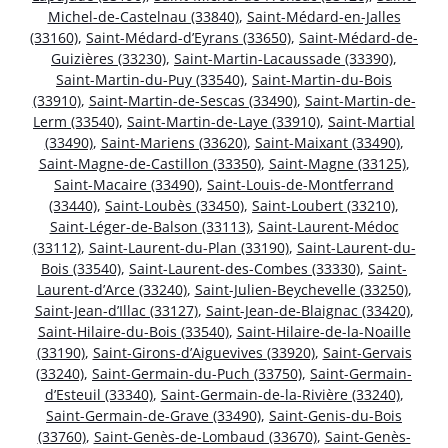
Michel-de-Castelnau (33840)
,
Saint-Médard-en-Jalles
(33160)
,
Saint-Médard-d’Eyrans (33650)
,
Saint-Médard-de-
Guizières (33230)
,
Saint-Martin-Lacaussade (33390)
,
Saint-Martin-du-Puy (33540)
,
Saint-Martin-du-Bois
(33910)
,
Saint-Martin-de-Sescas (33490)
,
Saint-Martin-de-
Lerm (33540)
,
Saint-Martin-de-Laye (33910)
,
Saint-Martial
(33490)
,
Saint-Mariens (33620)
,
Saint-Maixant (33490)
,
Saint-Magne-de-Castillon (33350)
,
Saint-Magne (33125)
,
Saint-Macaire (33490)
,
Saint-Louis-de-Montferrand
(33440)
,
Saint-Loubès (33450)
,
Saint-Loubert (33210)
,
Saint-Léger-de-Balson (33113)
,
Saint-Laurent-Médoc
(33112)
,
Saint-Laurent-du-Plan (33190)
,
Saint-Laurent-du-
Bois (33540)
,
Saint-Laurent-des-Combes (33330)
,
Saint-
Laurent-d’Arce (33240)
,
Saint-Julien-Beychevelle (33250)
,
Saint-Jean-d’Illac (33127)
,
Saint-Jean-de-Blaignac (33420)
,
Saint-Hilaire-du-Bois (33540)
,
Saint-Hilaire-de-la-Noaille
(33190)
,
Saint-Girons-d’Aiguevives (33920)
,
Saint-Gervais
(33240)
,
Saint-Germain-du-Puch (33750)
,
Saint-Germain-
d’Esteuil (33340)
,
Saint-Germain-de-la-Rivière (33240)
,
Saint-Germain-de-Grave (33490)
,
Saint-Genis-du-Bois
(33760)
,
Saint-Genès-de-Lombaud (33670)
,
Saint-Genès-