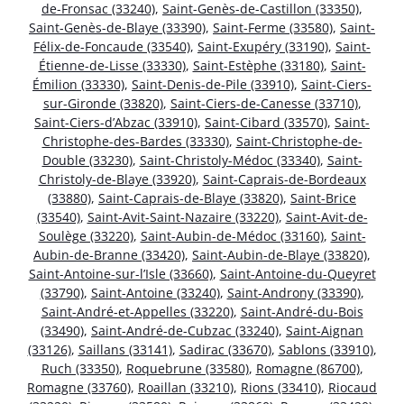
de-Fronsac (33240)
,
Saint-Genès-de-Castillon (33350)
,
Saint-Genès-de-Blaye (33390)
,
Saint-Ferme (33580)
,
Saint-
Félix-de-Foncaude (33540)
,
Saint-Exupéry (33190)
,
Saint-
Étienne-de-Lisse (33330)
,
Saint-Estèphe (33180)
,
Saint-
Émilion (33330)
,
Saint-Denis-de-Pile (33910)
,
Saint-Ciers-
sur-Gironde (33820)
,
Saint-Ciers-de-Canesse (33710)
,
Saint-Ciers-d’Abzac (33910)
,
Saint-Cibard (33570)
,
Saint-
Christophe-des-Bardes (33330)
,
Saint-Christophe-de-
Double (33230)
,
Saint-Christoly-Médoc (33340)
,
Saint-
Christoly-de-Blaye (33920)
,
Saint-Caprais-de-Bordeaux
(33880)
,
Saint-Caprais-de-Blaye (33820)
,
Saint-Brice
(33540)
,
Saint-Avit-Saint-Nazaire (33220)
,
Saint-Avit-de-
Soulège (33220)
,
Saint-Aubin-de-Médoc (33160)
,
Saint-
Aubin-de-Branne (33420)
,
Saint-Aubin-de-Blaye (33820)
,
Saint-Antoine-sur-l’Isle (33660)
,
Saint-Antoine-du-Queyret
(33790)
,
Saint-Antoine (33240)
,
Saint-Androny (33390)
,
Saint-André-et-Appelles (33220)
,
Saint-André-du-Bois
(33490)
,
Saint-André-de-Cubzac (33240)
,
Saint-Aignan
(33126)
,
Saillans (33141)
,
Sadirac (33670)
,
Sablons (33910)
,
Ruch (33350)
,
Roquebrune (33580)
,
Romagne (86700)
,
Romagne (33760)
,
Roaillan (33210)
,
Rions (33410)
,
Riocaud