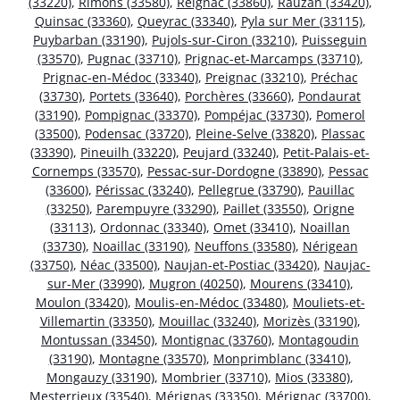
(33220)
,
Rimons (33580)
,
Reignac (33860)
,
Rauzan (33420)
,
Quinsac (33360)
,
Queyrac (33340)
,
Pyla sur Mer (33115)
,
Puybarban (33190)
,
Pujols-sur-Ciron (33210)
,
Puisseguin
(33570)
,
Pugnac (33710)
,
Prignac-et-Marcamps (33710)
,
Prignac-en-Médoc (33340)
,
Preignac (33210)
,
Préchac
(33730)
,
Portets (33640)
,
Porchères (33660)
,
Pondaurat
(33190)
,
Pompignac (33370)
,
Pompéjac (33730)
,
Pomerol
(33500)
,
Podensac (33720)
,
Pleine-Selve (33820)
,
Plassac
(33390)
,
Pineuilh (33220)
,
Peujard (33240)
,
Petit-Palais-et-
Cornemps (33570)
,
Pessac-sur-Dordogne (33890)
,
Pessac
(33600)
,
Périssac (33240)
,
Pellegrue (33790)
,
Pauillac
(33250)
,
Parempuyre (33290)
,
Paillet (33550)
,
Origne
(33113)
,
Ordonnac (33340)
,
Omet (33410)
,
Noaillan
(33730)
,
Noaillac (33190)
,
Neuffons (33580)
,
Nérigean
(33750)
,
Néac (33500)
,
Naujan-et-Postiac (33420)
,
Naujac-
sur-Mer (33990)
,
Mugron (40250)
,
Mourens (33410)
,
Moulon (33420)
,
Moulis-en-Médoc (33480)
,
Mouliets-et-
Villemartin (33350)
,
Mouillac (33240)
,
Morizès (33190)
,
Montussan (33450)
,
Montignac (33760)
,
Montagoudin
(33190)
,
Montagne (33570)
,
Monprimblanc (33410)
,
Mongauzy (33190)
,
Mombrier (33710)
,
Mios (33380)
,
Mesterrieux (33540)
,
Mérignas (33350)
,
Mérignac (33700)
,