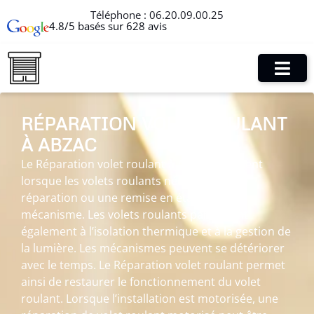
Téléphone :
06.20.09.00.25
4.8/5 basés sur 628 avis
RÉPARATION VOLET ROULANT
À ABZAC
Le Réparation volet roulant à Abzac intervient
lorsque les volets roulants nécessitent une
réparation ou une remise en état de leur
mécanisme. Les volets roulants participent
également à l’isolation thermique et à la gestion de
la lumière. Les mécanismes peuvent se détériorer
avec le temps. Le Réparation volet roulant permet
ainsi de restaurer le fonctionnement du volet
roulant. Lorsque l’installation est motorisée, une