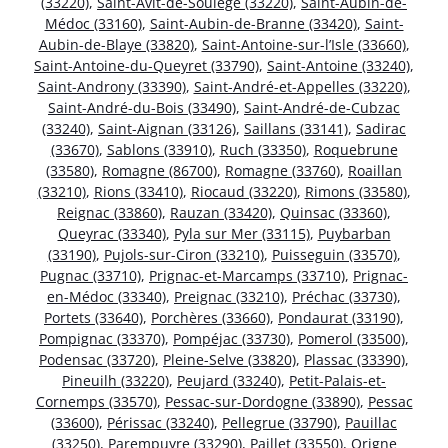
(33220)
,
Saint-Avit-de-Soulège (33220)
,
Saint-Aubin-de-
Médoc (33160)
,
Saint-Aubin-de-Branne (33420)
,
Saint-
Aubin-de-Blaye (33820)
,
Saint-Antoine-sur-l’Isle (33660)
,
Saint-Antoine-du-Queyret (33790)
,
Saint-Antoine (33240)
,
Saint-Androny (33390)
,
Saint-André-et-Appelles (33220)
,
Saint-André-du-Bois (33490)
,
Saint-André-de-Cubzac
(33240)
,
Saint-Aignan (33126)
,
Saillans (33141)
,
Sadirac
(33670)
,
Sablons (33910)
,
Ruch (33350)
,
Roquebrune
(33580)
,
Romagne (86700)
,
Romagne (33760)
,
Roaillan
(33210)
,
Rions (33410)
,
Riocaud (33220)
,
Rimons (33580)
,
Reignac (33860)
,
Rauzan (33420)
,
Quinsac (33360)
,
Queyrac (33340)
,
Pyla sur Mer (33115)
,
Puybarban
(33190)
,
Pujols-sur-Ciron (33210)
,
Puisseguin (33570)
,
Pugnac (33710)
,
Prignac-et-Marcamps (33710)
,
Prignac-
en-Médoc (33340)
,
Preignac (33210)
,
Préchac (33730)
,
Portets (33640)
,
Porchères (33660)
,
Pondaurat (33190)
,
Pompignac (33370)
,
Pompéjac (33730)
,
Pomerol (33500)
,
Podensac (33720)
,
Pleine-Selve (33820)
,
Plassac (33390)
,
Pineuilh (33220)
,
Peujard (33240)
,
Petit-Palais-et-
Cornemps (33570)
,
Pessac-sur-Dordogne (33890)
,
Pessac
(33600)
,
Périssac (33240)
,
Pellegrue (33790)
,
Pauillac
(33250)
,
Parempuyre (33290)
,
Paillet (33550)
,
Origne