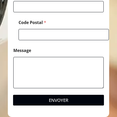
g
e
Code Postal
*
Message
ENVOYER