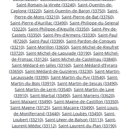
Saint-Romain-la-Virvée (33240)
,
Saint-Quentin-de-
Caplong (33220)
,
Saint-Quentin-de-Baron (33750)
,
Saint-
Pierre-de-Mons (33210)
,
Saint-Pierre-de-Bat (33760)
,
Saint-Pierre-d’Aurillac (33490)
,
Saint-Philippe-du-Seignal
(33220)
,
Saint-Philippe-d’Aiguille (33350)
,
Saint-Pey-de-
Castets (33350)
,
Saint-Pey-d’Armens (33330)
,
Saint-Paul
(87260)
,
Saint-Paul (33390)
,
Saint-Pardon-de-Conques
(33210)
,
Saint-Morillon (33650)
,
Saint-Michel-de-Rieufret
(33720)
,
Saint-Michel-de-Lapujade (33190)
,
Saint-Michel-
de-Fronsac (33126)
,
Saint-Michel-de-Castelnau (33840)
,
Saint-Médard-en-Jalles (33160)
,
Saint-Médard-d’Eyrans
(33650)
,
Saint-Médard-de-Guizières (33230)
,
Saint-Martin-
Lacaussade (33390)
,
Saint-Martin-du-Puy (33540)
,
Saint-
Martin-du-Bois (33910)
,
Saint-Martin-de-Sescas (33490)
,
Saint-Martin-de-Lerm (33540)
,
Saint-Martin-de-Laye
(33910)
,
Saint-Martial (33490)
,
Saint-Mariens (33620)
,
Saint-Maixant (33490)
,
Saint-Magne-de-Castillon (33350)
,
Saint-Magne (33125)
,
Saint-Macaire (33490)
,
Saint-Louis-
de-Montferrand (33440)
,
Saint-Loubès (33450)
,
Saint-
Loubert (33210)
,
Saint-Léger-de-Balson (33113)
,
Saint-
Laurent-Médoc (33112)
,
Saint-Laurent-du-Plan (33190)
,