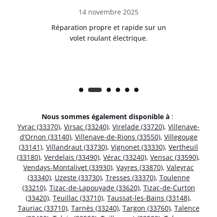
14 novembre 2025
t
Réparation propre et rapide sur un
de.
volet roulant électrique.
rap
Nous sommes également disponible à
:
Yvrac (33370)
,
Virsac (33240)
,
Virelade (33720)
,
Villenave-
d’Ornon (33140)
,
Villenave-de-Rions (33550)
,
Villegouge
(33141)
,
Villandraut (33730)
,
Vignonet (33330)
,
Vertheuil
(33180)
,
Verdelais (33490)
,
Vérac (33240)
,
Vensac (33590)
,
Vendays-Montalivet (33930)
,
Vayres (33870)
,
Valeyrac
(33340)
,
Uzeste (33730)
,
Tresses (33370)
,
Toulenne
(33210)
,
Tizac-de-Lapouyade (33620)
,
Tizac-de-Curton
(33420)
,
Teuillac (33710)
,
Taussat-les-Bains (33148)
,
Tauriac (33710)
,
Tarnès (33240)
,
Targon (33760)
,
Talence