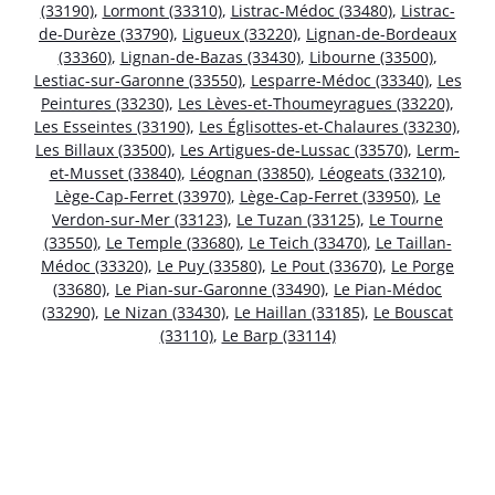
(33190)
,
Lormont (33310)
,
Listrac-Médoc (33480)
,
Listrac-
de-Durèze (33790)
,
Ligueux (33220)
,
Lignan-de-Bordeaux
(33360)
,
Lignan-de-Bazas (33430)
,
Libourne (33500)
,
Lestiac-sur-Garonne (33550)
,
Lesparre-Médoc (33340)
,
Les
Peintures (33230)
,
Les Lèves-et-Thoumeyragues (33220)
,
Les Esseintes (33190)
,
Les Églisottes-et-Chalaures (33230)
,
Les Billaux (33500)
,
Les Artigues-de-Lussac (33570)
,
Lerm-
et-Musset (33840)
,
Léognan (33850)
,
Léogeats (33210)
,
Lège-Cap-Ferret (33970)
,
Lège-Cap-Ferret (33950)
,
Le
Verdon-sur-Mer (33123)
,
Le Tuzan (33125)
,
Le Tourne
(33550)
,
Le Temple (33680)
,
Le Teich (33470)
,
Le Taillan-
Médoc (33320)
,
Le Puy (33580)
,
Le Pout (33670)
,
Le Porge
(33680)
,
Le Pian-sur-Garonne (33490)
,
Le Pian-Médoc
(33290)
,
Le Nizan (33430)
,
Le Haillan (33185)
,
Le Bouscat
(33110)
,
Le Barp (33114)