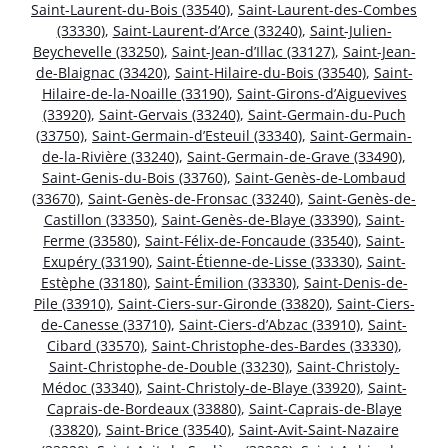
Saint-Laurent-du-Bois (33540)
,
Saint-Laurent-des-Combes
(33330)
,
Saint-Laurent-d’Arce (33240)
,
Saint-Julien-
Beychevelle (33250)
,
Saint-Jean-d’Illac (33127)
,
Saint-Jean-
de-Blaignac (33420)
,
Saint-Hilaire-du-Bois (33540)
,
Saint-
Hilaire-de-la-Noaille (33190)
,
Saint-Girons-d’Aiguevives
(33920)
,
Saint-Gervais (33240)
,
Saint-Germain-du-Puch
(33750)
,
Saint-Germain-d’Esteuil (33340)
,
Saint-Germain-
de-la-Rivière (33240)
,
Saint-Germain-de-Grave (33490)
,
Saint-Genis-du-Bois (33760)
,
Saint-Genès-de-Lombaud
(33670)
,
Saint-Genès-de-Fronsac (33240)
,
Saint-Genès-de-
Castillon (33350)
,
Saint-Genès-de-Blaye (33390)
,
Saint-
Ferme (33580)
,
Saint-Félix-de-Foncaude (33540)
,
Saint-
Exupéry (33190)
,
Saint-Étienne-de-Lisse (33330)
,
Saint-
Estèphe (33180)
,
Saint-Émilion (33330)
,
Saint-Denis-de-
Pile (33910)
,
Saint-Ciers-sur-Gironde (33820)
,
Saint-Ciers-
de-Canesse (33710)
,
Saint-Ciers-d’Abzac (33910)
,
Saint-
Cibard (33570)
,
Saint-Christophe-des-Bardes (33330)
,
Saint-Christophe-de-Double (33230)
,
Saint-Christoly-
Médoc (33340)
,
Saint-Christoly-de-Blaye (33920)
,
Saint-
Caprais-de-Bordeaux (33880)
,
Saint-Caprais-de-Blaye
(33820)
,
Saint-Brice (33540)
,
Saint-Avit-Saint-Nazaire