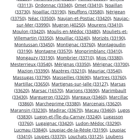
(33113)
,
Ordonnac (33340)
,
Omet (33410)
,
Noaillan
(33730)
,
Noaillac (33190)
,
Neuffons (33580)
,
Nérigean
(33750)
,
Néac (33500)
,
Naujan-et-Postiac (33420)
,
Naujac-
sur-Mer (33990)
,
Mugron (40250)
,
Mourens (33410)
,
Moulon (33420)
,
Moulis-en-Médoc (33480)
,
Mouliets-et-
Villemartin (33350)
,
Mouillac (33240)
,
Morizès (33190)
,
Montussan (33450)
,
Montignac (33760)
,
Montagoudin
(33190)
,
Montagne (33570)
,
Monprimblanc (33410)
,
Mongauzy (33190)
,
Mombrier (33710)
,
Mios (33380)
,
Mesterrieux (33540)
,
Mérignas (33350)
,
Mérignac (33700)
,
Mazion (33390)
,
Mazères (33210)
,
Mauriac (33540)
,
Massugas (33790)
,
Masseilles (33690)
,
Martres (33760)
,
Martillac (33650)
,
Martignas-sur-Jalle (33127)
,
Marsas
(33620)
,
Marsac (16570)
,
Marions (33690)
,
Marimbault
(33430)
,
Margueron (33220)
,
Margaux (33460)
,
Marcillac
(33860)
,
Marcheprime (33380)
,
Marcenais (33620)
,
Maransin (33230)
,
Madirac (33670)
,
Macau (33460)
,
Lugos
(33830)
,
Lugon-et-l’Île-du-Carnay (33240)
,
Lugasson
(33760)
,
Lugaignac (33420)
,
Ludon-Médoc (33290)
,
Lucmau (33840)
,
Loupiac-de-la-Réole (33190)
,
Loupiac
(33410)
,
Loupes (33370)
,
Louchats (33125)
,
Loubens