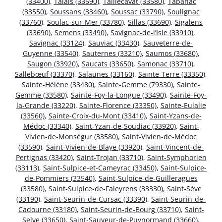
(33400)
,
Talais (33590)
,
Taillecavat (33580)
,
Tabanac
(33550)
,
Soussans (33460)
,
Soussac (33790)
,
Soulignac
(33760)
,
Soulac-sur-Mer (33780)
,
Sillas (33690)
,
Sigalens
(33690)
,
Semens (33490)
,
Savignac-de-l’Isle (33910)
,
Savignac (33124)
,
Sauviac (33430)
,
Sauveterre-de-
Guyenne (33540)
,
Sauternes (33210)
,
Saumos (33680)
,
Saugon (33920)
,
Saucats (33650)
,
Samonac (33710)
,
Sallebœuf (33370)
,
Salaunes (33160)
,
Sainte-Terre (33350)
,
Sainte-Hélène (33480)
,
Sainte-Gemme (79330)
,
Sainte-
Gemme (33580)
,
Sainte-Foy-la-Longue (33490)
,
Sainte-Foy-
la-Grande (33220)
,
Sainte-Florence (33350)
,
Sainte-Eulalie
(33560)
,
Sainte-Croix-du-Mont (33410)
,
Saint-Yzans-de-
Médoc (33340)
,
Saint-Yzan-de-Soudiac (33920)
,
Saint-
Vivien-de-Monségur (33580)
,
Saint-Vivien-de-Médoc
(33590)
,
Saint-Vivien-de-Blaye (33920)
,
Saint-Vincent-de-
Pertignas (33420)
,
Saint-Trojan (33710)
,
Saint-Symphorien
(33113)
,
Saint-Sulpice-et-Cameyrac (33450)
,
Saint-Sulpice-
de-Pommiers (33540)
,
Saint-Sulpice-de-Guilleragues
(33580)
,
Saint-Sulpice-de-Faleyrens (33330)
,
Saint-Sève
(33190)
,
Saint-Seurin-de-Cursac (33390)
,
Saint-Seurin-de-
Cadourne (33180)
,
Saint-Seurin-de-Bourg (33710)
,
Saint-
Selve (33650)
,
Saint-Sauveur-de-Puynormand (33660)
,