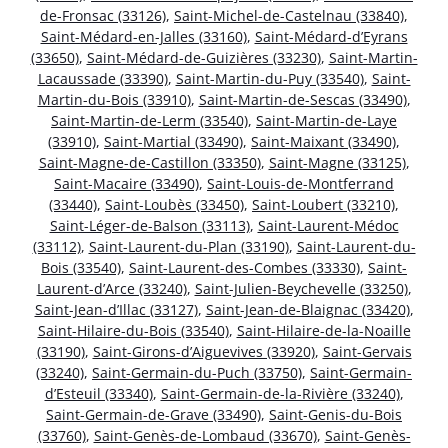
de-Fronsac (33126)
,
Saint-Michel-de-Castelnau (33840)
,
Saint-Médard-en-Jalles (33160)
,
Saint-Médard-d’Eyrans
(33650)
,
Saint-Médard-de-Guizières (33230)
,
Saint-Martin-
Lacaussade (33390)
,
Saint-Martin-du-Puy (33540)
,
Saint-
Martin-du-Bois (33910)
,
Saint-Martin-de-Sescas (33490)
,
Saint-Martin-de-Lerm (33540)
,
Saint-Martin-de-Laye
(33910)
,
Saint-Martial (33490)
,
Saint-Maixant (33490)
,
Saint-Magne-de-Castillon (33350)
,
Saint-Magne (33125)
,
Saint-Macaire (33490)
,
Saint-Louis-de-Montferrand
(33440)
,
Saint-Loubès (33450)
,
Saint-Loubert (33210)
,
Saint-Léger-de-Balson (33113)
,
Saint-Laurent-Médoc
(33112)
,
Saint-Laurent-du-Plan (33190)
,
Saint-Laurent-du-
Bois (33540)
,
Saint-Laurent-des-Combes (33330)
,
Saint-
Laurent-d’Arce (33240)
,
Saint-Julien-Beychevelle (33250)
,
Saint-Jean-d’Illac (33127)
,
Saint-Jean-de-Blaignac (33420)
,
Saint-Hilaire-du-Bois (33540)
,
Saint-Hilaire-de-la-Noaille
(33190)
,
Saint-Girons-d’Aiguevives (33920)
,
Saint-Gervais
(33240)
,
Saint-Germain-du-Puch (33750)
,
Saint-Germain-
d’Esteuil (33340)
,
Saint-Germain-de-la-Rivière (33240)
,
Saint-Germain-de-Grave (33490)
,
Saint-Genis-du-Bois
(33760)
,
Saint-Genès-de-Lombaud (33670)
,
Saint-Genès-