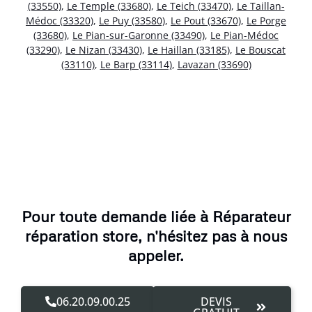
(33550)
,
Le Temple (33680)
,
Le Teich (33470)
,
Le Taillan-
Médoc (33320)
,
Le Puy (33580)
,
Le Pout (33670)
,
Le Porge
(33680)
,
Le Pian-sur-Garonne (33490)
,
Le Pian-Médoc
(33290)
,
Le Nizan (33430)
,
Le Haillan (33185)
,
Le Bouscat
(33110)
,
Le Barp (33114)
,
Lavazan (33690)
Pour toute demande liée à Réparateur
réparation store, n'hésitez pas à nous
appeler.
06.20.09.00.25
DEVIS