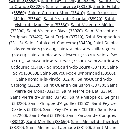
Gemme (33580)
,
Sainte-Foy-la-Longue (33490)
,
Sainte-Foy-
la-Grande (33220)
,
Sainte-Florence (33350)
,
Sainte-Eulalie
(33560)
,
Sainte-Croix-du-Mont (33410)
,
Saint-Yzans-de-
Médoc (33340)
,
Saint-Yzan-de-Soudiac (33920)
,
Saint-
Vivien-de-Monségur (33580)
,
Saint-Vivien-de-Médoc
(33590)
,
Saint-Vivien-de-Blaye (33920)
,
Saint-Vincent-de-
Pertignas (33420)
,
Saint-Trojan (33710)
,
Saint-Symphorien
(33113)
,
Saint-Sulpice-et-Cameyrac (33450)
,
Saint-Sulpice-
de-Pommiers (33540)
,
Saint-Sulpice-de-Guilleragues
(33580)
,
Saint-Sulpice-de-Faleyrens (33330)
,
Saint-Sève
(33190)
,
Saint-Seurin-de-Cursac (33390)
,
Saint-Seurin-de-
Cadourne (33180)
,
Saint-Seurin-de-Bourg (33710)
,
Saint-
Selve (33650)
,
Saint-Sauveur-de-Puynormand (33660)
,
Saint-Romain-la-Virvée (33240)
,
Saint-Quentin-de-
Caplong (33220)
,
Saint-Quentin-de-Baron (33750)
,
Saint-
Pierre-de-Mons (33210)
,
Saint-Pierre-de-Bat (33760)
,
Saint-Pierre-d’Aurillac (33490)
,
Saint-Philippe-du-Seignal
(33220)
,
Saint-Philippe-d’Aiguille (33350)
,
Saint-Pey-de-
Castets (33350)
,
Saint-Pey-d’Armens (33330)
,
Saint-Paul
(87260)
,
Saint-Paul (33390)
,
Saint-Pardon-de-Conques
(33210)
,
Saint-Morillon (33650)
,
Saint-Michel-de-Rieufret
(33720)
,
Saint-Michel-de-Lapujade (33190)
,
Saint-Michel-