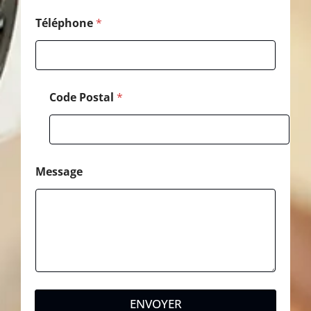
p
h
Téléphone
*
o
n
e
Code Postal
*
Message
ENVOYER