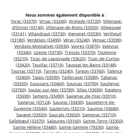
Nous sommes également disponible à
:
Yvrac (33370)
,
Virsac (33240)
,
Virelade (33720)
,
Villenave-
d’Ornon (33140)
,
Villenave-de-Rions (33550)
,
Villegouge
(33141)
,
Villandraut (33730)
,
Vignonet (33330)
,
Vertheuil
(33180)
,
Verdelais (33490)
,
Vérac (33240)
,
Vensac (33590)
,
Vendays-Montalivet (33930)
,
Vayres (33870)
,
Valeyrac
(33340)
,
Uzeste (33730)
,
Tresses (33370)
,
Toulenne
(33210)
,
Tizac-de-Lapouyade (33620)
,
Tizac-de-Curton
(33420)
,
Teuillac (33710)
,
Taussat-les-Bains (33148)
,
Tauriac (33710)
,
Tarnès (33240)
,
Targon (33760)
,
Talence
(33400)
,
Talais (33590)
,
Taillecavat (33580)
,
Tabanac
(33550)
,
Soussans (33460)
,
Soussac (33790)
,
Soulignac
(33760)
,
Soulac-sur-Mer (33780)
,
Sillas (33690)
,
Sigalens
(33690)
,
Semens (33490)
,
Savignac-de-l’Isle (33910)
,
Savignac (33124)
,
Sauviac (33430)
,
Sauveterre-de-
Guyenne (33540)
,
Sauternes (33210)
,
Saumos (33680)
,
Saugon (33920)
,
Saucats (33650)
,
Samonac (33710)
,
Sallebœuf (33370)
,
Salaunes (33160)
,
Sainte-Terre (33350)
,
Sainte-Hélène (33480)
,
Sainte-Gemme (79330)
,
Sainte-