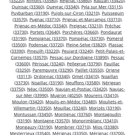
(33220)
,
Rimons (33580)
,
Reignac (33860)
,
Rauzan (33420)
,
Quinsac (33360)
,
Queyrac (33340)
,
Pyla sur Mer (33115)
,
Puybarban (33190)
,
Pujols-sur-Ciron (33210)
,
Puisseguin
(33570)
,
Pugnac (33710)
,
Prignac-et-Marcamps (33710)
,
Prignac-en-Médoc (33340)
,
Preignac (33210)
,
Préchac
(33730)
,
Portets (33640)
,
Porchères (33660)
,
Pondaurat
(33190)
,
Pompignac (33370)
,
Pompéjac (33730)
,
Pomerol
(33500)
,
Podensac (33720)
,
Pleine-Selve (33820)
,
Plassac
(33390)
,
Pineuilh (33220)
,
Peujard (33240)
,
Petit-Palais-et-
Cornemps (33570)
,
Pessac-sur-Dordogne (33890)
,
Pessac
(33600)
,
Périssac (33240)
,
Pellegrue (33790)
,
Pauillac
(33250)
,
Parempuyre (33290)
,
Paillet (33550)
,
Origne
(33113)
,
Ordonnac (33340)
,
Omet (33410)
,
Noaillan
(33730)
,
Noaillac (33190)
,
Neuffons (33580)
,
Nérigean
(33750)
,
Néac (33500)
,
Naujan-et-Postiac (33420)
,
Naujac-
sur-Mer (33990)
,
Mugron (40250)
,
Mourens (33410)
,
Moulon (33420)
,
Moulis-en-Médoc (33480)
,
Mouliets-et-
Villemartin (33350)
,
Mouillac (33240)
,
Morizès (33190)
,
Montussan (33450)
,
Montignac (33760)
,
Montagoudin
(33190)
,
Montagne (33570)
,
Monprimblanc (33410)
,
Mongauzy (33190)
,
Mombrier (33710)
,
Mios (33380)
,
Mesterrieux (33540)
,
Mérignas (33350)
,
Mérignac (33700)
,