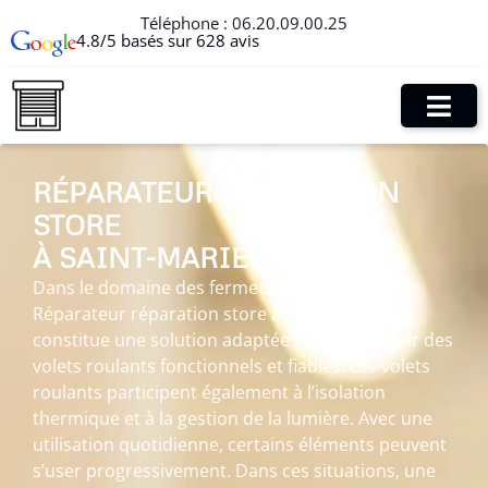
Téléphone :
06.20.09.00.25
4.8/5 basés sur 628 avis
RÉPARATEUR RÉPARATION
STORE
À SAINT-MARIENS
Dans le domaine des fermetures de l’habitat, le
Réparateur réparation store à Saint-Mariens
constitue une solution adaptée pour maintenir des
volets roulants fonctionnels et fiables. Les volets
roulants participent également à l’isolation
thermique et à la gestion de la lumière. Avec une
utilisation quotidienne, certains éléments peuvent
s’user progressivement. Dans ces situations, une