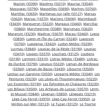
Mazion (33390)
,
Mazères (33210)
,
Mauriac (33540)
,
Massugas (33790)
,
Masseilles (33690)
,
Martres (33760)
,
Martillac (33650)
,
Martignas-sur-Jalle (33127)
,
Marsas
(33620)
,
Marsac (16570)
,
Marions (33690)
,
Marimbault
(33430)
,
Margueron (33220)
,
Margaux (33460)
,
Marcillac
(33860)
,
Marcheprime (33380)
,
Marcenais (33620)
,
Maransin (33230)
,
Madirac (33670)
,
Macau (33460)
,
Lugos
(33830)
,
Lugon-et-l’Île-du-Carnay (33240)
,
Lugasson
(33760)
,
Lugaignac (33420)
,
Ludon-Médoc (33290)
,
Lucmau (33840)
,
Loupiac-de-la-Réole (33190)
,
Loupiac
(33410)
,
Loupes (33370)
,
Louchats (33125)
,
Loubens
(33190)
,
Lormont (33310)
,
Listrac-Médoc (33480)
,
Listrac-
de-Durèze (33790)
,
Ligueux (33220)
,
Lignan-de-Bordeaux
(33360)
,
Lignan-de-Bazas (33430)
,
Libourne (33500)
,
Lestiac-sur-Garonne (33550)
,
Lesparre-Médoc (33340)
,
Les
Peintures (33230)
,
Les Lèves-et-Thoumeyragues (33220)
,
Les Esseintes (33190)
,
Les Églisottes-et-Chalaures (33230)
,
Les Billaux (33500)
,
Les Artigues-de-Lussac (33570)
,
Lerm-
et-Musset (33840)
,
Léognan (33850)
,
Léogeats (33210)
,
Lège-Cap-Ferret (33970)
,
Lège-Cap-Ferret (33950)
,
Le
Verdon-sur-Mer (33123)
,
Le Tuzan (33125)
,
Le Tourne