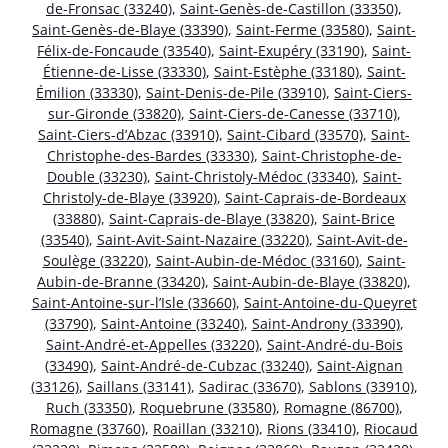
de-Fronsac (33240)
,
Saint-Genès-de-Castillon (33350)
,
Saint-Genès-de-Blaye (33390)
,
Saint-Ferme (33580)
,
Saint-
Félix-de-Foncaude (33540)
,
Saint-Exupéry (33190)
,
Saint-
Étienne-de-Lisse (33330)
,
Saint-Estèphe (33180)
,
Saint-
Émilion (33330)
,
Saint-Denis-de-Pile (33910)
,
Saint-Ciers-
sur-Gironde (33820)
,
Saint-Ciers-de-Canesse (33710)
,
Saint-Ciers-d’Abzac (33910)
,
Saint-Cibard (33570)
,
Saint-
Christophe-des-Bardes (33330)
,
Saint-Christophe-de-
Double (33230)
,
Saint-Christoly-Médoc (33340)
,
Saint-
Christoly-de-Blaye (33920)
,
Saint-Caprais-de-Bordeaux
(33880)
,
Saint-Caprais-de-Blaye (33820)
,
Saint-Brice
(33540)
,
Saint-Avit-Saint-Nazaire (33220)
,
Saint-Avit-de-
Soulège (33220)
,
Saint-Aubin-de-Médoc (33160)
,
Saint-
Aubin-de-Branne (33420)
,
Saint-Aubin-de-Blaye (33820)
,
Saint-Antoine-sur-l’Isle (33660)
,
Saint-Antoine-du-Queyret
(33790)
,
Saint-Antoine (33240)
,
Saint-Androny (33390)
,
Saint-André-et-Appelles (33220)
,
Saint-André-du-Bois
(33490)
,
Saint-André-de-Cubzac (33240)
,
Saint-Aignan
(33126)
,
Saillans (33141)
,
Sadirac (33670)
,
Sablons (33910)
,
Ruch (33350)
,
Roquebrune (33580)
,
Romagne (86700)
,
Romagne (33760)
,
Roaillan (33210)
,
Rions (33410)
,
Riocaud