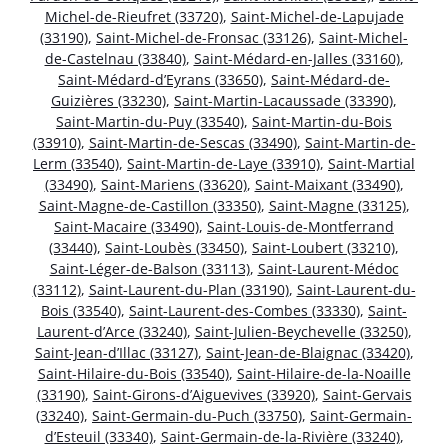
Michel-de-Rieufret (33720)
,
Saint-Michel-de-Lapujade
(33190)
,
Saint-Michel-de-Fronsac (33126)
,
Saint-Michel-
de-Castelnau (33840)
,
Saint-Médard-en-Jalles (33160)
,
Saint-Médard-d’Eyrans (33650)
,
Saint-Médard-de-
Guizières (33230)
,
Saint-Martin-Lacaussade (33390)
,
Saint-Martin-du-Puy (33540)
,
Saint-Martin-du-Bois
(33910)
,
Saint-Martin-de-Sescas (33490)
,
Saint-Martin-de-
Lerm (33540)
,
Saint-Martin-de-Laye (33910)
,
Saint-Martial
(33490)
,
Saint-Mariens (33620)
,
Saint-Maixant (33490)
,
Saint-Magne-de-Castillon (33350)
,
Saint-Magne (33125)
,
Saint-Macaire (33490)
,
Saint-Louis-de-Montferrand
(33440)
,
Saint-Loubès (33450)
,
Saint-Loubert (33210)
,
Saint-Léger-de-Balson (33113)
,
Saint-Laurent-Médoc
(33112)
,
Saint-Laurent-du-Plan (33190)
,
Saint-Laurent-du-
Bois (33540)
,
Saint-Laurent-des-Combes (33330)
,
Saint-
Laurent-d’Arce (33240)
,
Saint-Julien-Beychevelle (33250)
,
Saint-Jean-d’Illac (33127)
,
Saint-Jean-de-Blaignac (33420)
,
Saint-Hilaire-du-Bois (33540)
,
Saint-Hilaire-de-la-Noaille
(33190)
,
Saint-Girons-d’Aiguevives (33920)
,
Saint-Gervais
(33240)
,
Saint-Germain-du-Puch (33750)
,
Saint-Germain-
d’Esteuil (33340)
,
Saint-Germain-de-la-Rivière (33240)
,