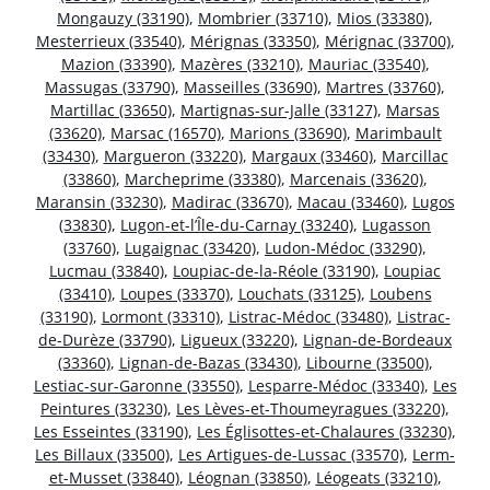
Mongauzy (33190)
,
Mombrier (33710)
,
Mios (33380)
,
Mesterrieux (33540)
,
Mérignas (33350)
,
Mérignac (33700)
,
Mazion (33390)
,
Mazères (33210)
,
Mauriac (33540)
,
Massugas (33790)
,
Masseilles (33690)
,
Martres (33760)
,
Martillac (33650)
,
Martignas-sur-Jalle (33127)
,
Marsas
(33620)
,
Marsac (16570)
,
Marions (33690)
,
Marimbault
(33430)
,
Margueron (33220)
,
Margaux (33460)
,
Marcillac
(33860)
,
Marcheprime (33380)
,
Marcenais (33620)
,
Maransin (33230)
,
Madirac (33670)
,
Macau (33460)
,
Lugos
(33830)
,
Lugon-et-l’Île-du-Carnay (33240)
,
Lugasson
(33760)
,
Lugaignac (33420)
,
Ludon-Médoc (33290)
,
Lucmau (33840)
,
Loupiac-de-la-Réole (33190)
,
Loupiac
(33410)
,
Loupes (33370)
,
Louchats (33125)
,
Loubens
(33190)
,
Lormont (33310)
,
Listrac-Médoc (33480)
,
Listrac-
de-Durèze (33790)
,
Ligueux (33220)
,
Lignan-de-Bordeaux
(33360)
,
Lignan-de-Bazas (33430)
,
Libourne (33500)
,
Lestiac-sur-Garonne (33550)
,
Lesparre-Médoc (33340)
,
Les
Peintures (33230)
,
Les Lèves-et-Thoumeyragues (33220)
,
Les Esseintes (33190)
,
Les Églisottes-et-Chalaures (33230)
,
Les Billaux (33500)
,
Les Artigues-de-Lussac (33570)
,
Lerm-
et-Musset (33840)
,
Léognan (33850)
,
Léogeats (33210)
,