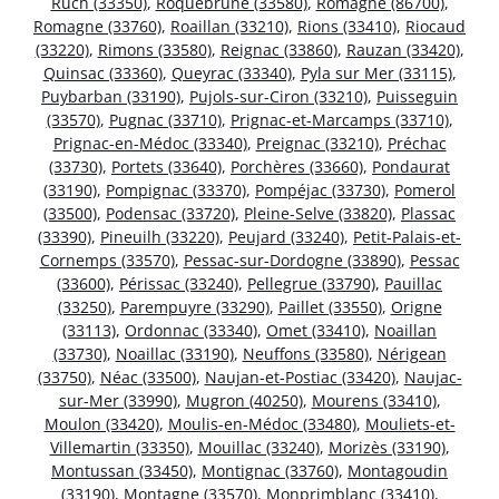
Ruch (33350)
,
Roquebrune (33580)
,
Romagne (86700)
,
Romagne (33760)
,
Roaillan (33210)
,
Rions (33410)
,
Riocaud
(33220)
,
Rimons (33580)
,
Reignac (33860)
,
Rauzan (33420)
,
Quinsac (33360)
,
Queyrac (33340)
,
Pyla sur Mer (33115)
,
Puybarban (33190)
,
Pujols-sur-Ciron (33210)
,
Puisseguin
(33570)
,
Pugnac (33710)
,
Prignac-et-Marcamps (33710)
,
Prignac-en-Médoc (33340)
,
Preignac (33210)
,
Préchac
(33730)
,
Portets (33640)
,
Porchères (33660)
,
Pondaurat
(33190)
,
Pompignac (33370)
,
Pompéjac (33730)
,
Pomerol
(33500)
,
Podensac (33720)
,
Pleine-Selve (33820)
,
Plassac
(33390)
,
Pineuilh (33220)
,
Peujard (33240)
,
Petit-Palais-et-
Cornemps (33570)
,
Pessac-sur-Dordogne (33890)
,
Pessac
(33600)
,
Périssac (33240)
,
Pellegrue (33790)
,
Pauillac
(33250)
,
Parempuyre (33290)
,
Paillet (33550)
,
Origne
(33113)
,
Ordonnac (33340)
,
Omet (33410)
,
Noaillan
(33730)
,
Noaillac (33190)
,
Neuffons (33580)
,
Nérigean
(33750)
,
Néac (33500)
,
Naujan-et-Postiac (33420)
,
Naujac-
sur-Mer (33990)
,
Mugron (40250)
,
Mourens (33410)
,
Moulon (33420)
,
Moulis-en-Médoc (33480)
,
Mouliets-et-
Villemartin (33350)
,
Mouillac (33240)
,
Morizès (33190)
,
Montussan (33450)
,
Montignac (33760)
,
Montagoudin
(33190)
,
Montagne (33570)
,
Monprimblanc (33410)
,