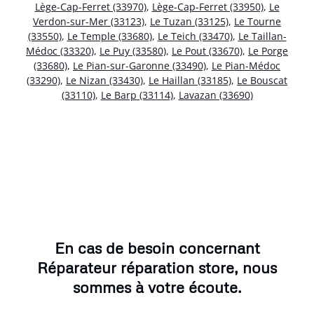
Lège-Cap-Ferret (33970)
,
Lège-Cap-Ferret (33950)
,
Le
Verdon-sur-Mer (33123)
,
Le Tuzan (33125)
,
Le Tourne
(33550)
,
Le Temple (33680)
,
Le Teich (33470)
,
Le Taillan-
Médoc (33320)
,
Le Puy (33580)
,
Le Pout (33670)
,
Le Porge
(33680)
,
Le Pian-sur-Garonne (33490)
,
Le Pian-Médoc
(33290)
,
Le Nizan (33430)
,
Le Haillan (33185)
,
Le Bouscat
(33110)
,
Le Barp (33114)
,
Lavazan (33690)
En cas de besoin concernant
Réparateur réparation store, nous
sommes à votre écoute.