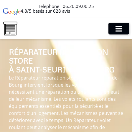
Téléphone :
06.20.09.00.25
4.8/5 basés sur 628 avis
RÉPARATEUR RÉPARATION
STORE
À SAINT-SEURIN-DE-BOURG
Le Réparateur réparation store à Saint-Seurin-de-
Bourg intervient lorsque les volets roulants
nécessitent une réparation ou une remise en état
de leur mécanisme. Les volets roulants sont des
équipements essentiels pour la sécurité et le
confort d’un logement. Les mécanismes peuvent se
détériorer avec le temps. Un Réparateur volet
roulant peut analyser le mécanisme afin de