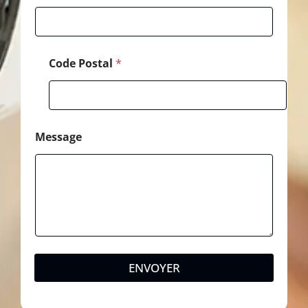
n
e
Code Postal
*
Message
ENVOYER