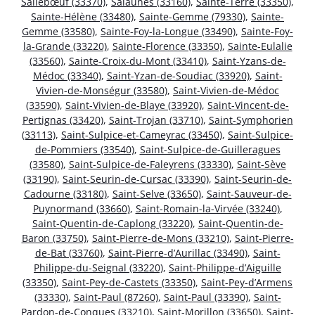
Sallebœuf (33370)
,
Salaunes (33160)
,
Sainte-Terre (33350)
,
Sainte-Hélène (33480)
,
Sainte-Gemme (79330)
,
Sainte-
Gemme (33580)
,
Sainte-Foy-la-Longue (33490)
,
Sainte-Foy-
la-Grande (33220)
,
Sainte-Florence (33350)
,
Sainte-Eulalie
(33560)
,
Sainte-Croix-du-Mont (33410)
,
Saint-Yzans-de-
Médoc (33340)
,
Saint-Yzan-de-Soudiac (33920)
,
Saint-
Vivien-de-Monségur (33580)
,
Saint-Vivien-de-Médoc
(33590)
,
Saint-Vivien-de-Blaye (33920)
,
Saint-Vincent-de-
Pertignas (33420)
,
Saint-Trojan (33710)
,
Saint-Symphorien
(33113)
,
Saint-Sulpice-et-Cameyrac (33450)
,
Saint-Sulpice-
de-Pommiers (33540)
,
Saint-Sulpice-de-Guilleragues
(33580)
,
Saint-Sulpice-de-Faleyrens (33330)
,
Saint-Sève
(33190)
,
Saint-Seurin-de-Cursac (33390)
,
Saint-Seurin-de-
Cadourne (33180)
,
Saint-Selve (33650)
,
Saint-Sauveur-de-
Puynormand (33660)
,
Saint-Romain-la-Virvée (33240)
,
Saint-Quentin-de-Caplong (33220)
,
Saint-Quentin-de-
Baron (33750)
,
Saint-Pierre-de-Mons (33210)
,
Saint-Pierre-
de-Bat (33760)
,
Saint-Pierre-d’Aurillac (33490)
,
Saint-
Philippe-du-Seignal (33220)
,
Saint-Philippe-d’Aiguille
(33350)
,
Saint-Pey-de-Castets (33350)
,
Saint-Pey-d’Armens
(33330)
,
Saint-Paul (87260)
,
Saint-Paul (33390)
,
Saint-
Pardon-de-Conques (33210)
,
Saint-Morillon (33650)
,
Saint-