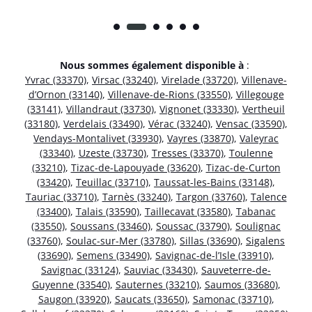
Nous sommes également disponible à
:
Yvrac (33370)
,
Virsac (33240)
,
Virelade (33720)
,
Villenave-
d’Ornon (33140)
,
Villenave-de-Rions (33550)
,
Villegouge
(33141)
,
Villandraut (33730)
,
Vignonet (33330)
,
Vertheuil
(33180)
,
Verdelais (33490)
,
Vérac (33240)
,
Vensac (33590)
,
Vendays-Montalivet (33930)
,
Vayres (33870)
,
Valeyrac
(33340)
,
Uzeste (33730)
,
Tresses (33370)
,
Toulenne
(33210)
,
Tizac-de-Lapouyade (33620)
,
Tizac-de-Curton
(33420)
,
Teuillac (33710)
,
Taussat-les-Bains (33148)
,
Tauriac (33710)
,
Tarnès (33240)
,
Targon (33760)
,
Talence
(33400)
,
Talais (33590)
,
Taillecavat (33580)
,
Tabanac
(33550)
,
Soussans (33460)
,
Soussac (33790)
,
Soulignac
(33760)
,
Soulac-sur-Mer (33780)
,
Sillas (33690)
,
Sigalens
(33690)
,
Semens (33490)
,
Savignac-de-l’Isle (33910)
,
Savignac (33124)
,
Sauviac (33430)
,
Sauveterre-de-
Guyenne (33540)
,
Sauternes (33210)
,
Saumos (33680)
,
Saugon (33920)
,
Saucats (33650)
,
Samonac (33710)
,