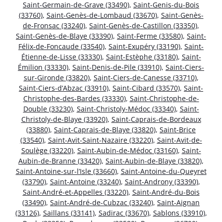
Saint-Germain-de-Grave (33490)
,
Saint-Genis-du-Bois
(33760)
,
Saint-Genès-de-Lombaud (33670)
,
Saint-Genès-
de-Fronsac (33240)
,
Saint-Genès-de-Castillon (33350)
,
Saint-Genès-de-Blaye (33390)
,
Saint-Ferme (33580)
,
Saint-
Félix-de-Foncaude (33540)
,
Saint-Exupéry (33190)
,
Saint-
Étienne-de-Lisse (33330)
,
Saint-Estèphe (33180)
,
Saint-
Émilion (33330)
,
Saint-Denis-de-Pile (33910)
,
Saint-Ciers-
sur-Gironde (33820)
,
Saint-Ciers-de-Canesse (33710)
,
Saint-Ciers-d’Abzac (33910)
,
Saint-Cibard (33570)
,
Saint-
Christophe-des-Bardes (33330)
,
Saint-Christophe-de-
Double (33230)
,
Saint-Christoly-Médoc (33340)
,
Saint-
Christoly-de-Blaye (33920)
,
Saint-Caprais-de-Bordeaux
(33880)
,
Saint-Caprais-de-Blaye (33820)
,
Saint-Brice
(33540)
,
Saint-Avit-Saint-Nazaire (33220)
,
Saint-Avit-de-
Soulège (33220)
,
Saint-Aubin-de-Médoc (33160)
,
Saint-
Aubin-de-Branne (33420)
,
Saint-Aubin-de-Blaye (33820)
,
Saint-Antoine-sur-l’Isle (33660)
,
Saint-Antoine-du-Queyret
(33790)
,
Saint-Antoine (33240)
,
Saint-Androny (33390)
,
Saint-André-et-Appelles (33220)
,
Saint-André-du-Bois
(33490)
,
Saint-André-de-Cubzac (33240)
,
Saint-Aignan
(33126)
,
Saillans (33141)
,
Sadirac (33670)
,
Sablons (33910)
,