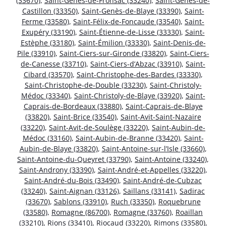
(33670)
,
Saint-Genès-de-Fronsac (33240)
,
Saint-Genès-de-
Castillon (33350)
,
Saint-Genès-de-Blaye (33390)
,
Saint-
Ferme (33580)
,
Saint-Félix-de-Foncaude (33540)
,
Saint-
Exupéry (33190)
,
Saint-Étienne-de-Lisse (33330)
,
Saint-
Estèphe (33180)
,
Saint-Émilion (33330)
,
Saint-Denis-de-
Pile (33910)
,
Saint-Ciers-sur-Gironde (33820)
,
Saint-Ciers-
de-Canesse (33710)
,
Saint-Ciers-d’Abzac (33910)
,
Saint-
Cibard (33570)
,
Saint-Christophe-des-Bardes (33330)
,
Saint-Christophe-de-Double (33230)
,
Saint-Christoly-
Médoc (33340)
,
Saint-Christoly-de-Blaye (33920)
,
Saint-
Caprais-de-Bordeaux (33880)
,
Saint-Caprais-de-Blaye
(33820)
,
Saint-Brice (33540)
,
Saint-Avit-Saint-Nazaire
(33220)
,
Saint-Avit-de-Soulège (33220)
,
Saint-Aubin-de-
Médoc (33160)
,
Saint-Aubin-de-Branne (33420)
,
Saint-
Aubin-de-Blaye (33820)
,
Saint-Antoine-sur-l’Isle (33660)
,
Saint-Antoine-du-Queyret (33790)
,
Saint-Antoine (33240)
,
Saint-Androny (33390)
,
Saint-André-et-Appelles (33220)
,
Saint-André-du-Bois (33490)
,
Saint-André-de-Cubzac
(33240)
,
Saint-Aignan (33126)
,
Saillans (33141)
,
Sadirac
(33670)
,
Sablons (33910)
,
Ruch (33350)
,
Roquebrune
(33580)
,
Romagne (86700)
,
Romagne (33760)
,
Roaillan
(33210)
,
Rions (33410)
,
Riocaud (33220)
,
Rimons (33580)
,