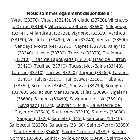
Nous sommes également disponible à
:
Yvrac (33370)
,
Virsac (33240)
,
Virelade (33720)
,
Villenave-
d’Ornon (33140)
,
Villenave-de-Rions (33550)
,
Villegouge
(33141)
,
Villandraut (33730)
,
Vignonet (33330)
,
Vertheuil
(33180)
,
Verdelais (33490)
,
Vérac (33240)
,
Vensac (33590)
,
Vendays-Montalivet (33930)
,
Vayres (33870)
,
Valeyrac
(33340)
,
Uzeste (33730)
,
Tresses (33370)
,
Toulenne
(33210)
,
Tizac-de-Lapouyade (33620)
,
Tizac-de-Curton
(33420)
,
Teuillac (33710)
,
Taussat-les-Bains (33148)
,
Tauriac (33710)
,
Tarnès (33240)
,
Targon (33760)
,
Talence
(33400)
,
Talais (33590)
,
Taillecavat (33580)
,
Tabanac
(33550)
,
Soussans (33460)
,
Soussac (33790)
,
Soulignac
(33760)
,
Soulac-sur-Mer (33780)
,
Sillas (33690)
,
Sigalens
(33690)
,
Semens (33490)
,
Savignac-de-l’Isle (33910)
,
Savignac (33124)
,
Sauviac (33430)
,
Sauveterre-de-
Guyenne (33540)
,
Sauternes (33210)
,
Saumos (33680)
,
Saugon (33920)
,
Saucats (33650)
,
Samonac (33710)
,
Sallebœuf (33370)
,
Salaunes (33160)
,
Sainte-Terre (33350)
,
Sainte-Hélène (33480)
,
Sainte-Gemme (79330)
,
Sainte-
Gemme (33580)
,
Sainte-Foy-la-Longue (33490)
,
Sainte-Foy-