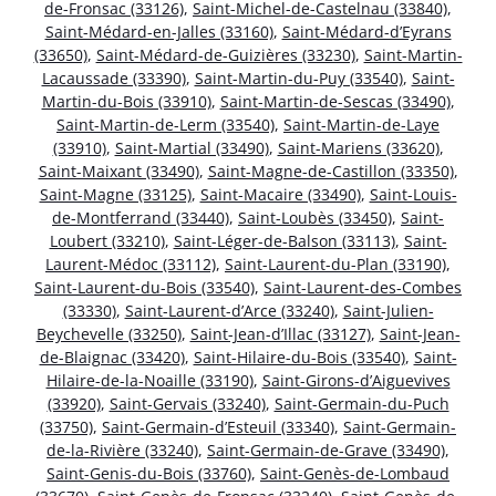
de-Fronsac (33126)
,
Saint-Michel-de-Castelnau (33840)
,
Saint-Médard-en-Jalles (33160)
,
Saint-Médard-d’Eyrans
(33650)
,
Saint-Médard-de-Guizières (33230)
,
Saint-Martin-
Lacaussade (33390)
,
Saint-Martin-du-Puy (33540)
,
Saint-
Martin-du-Bois (33910)
,
Saint-Martin-de-Sescas (33490)
,
Saint-Martin-de-Lerm (33540)
,
Saint-Martin-de-Laye
(33910)
,
Saint-Martial (33490)
,
Saint-Mariens (33620)
,
Saint-Maixant (33490)
,
Saint-Magne-de-Castillon (33350)
,
Saint-Magne (33125)
,
Saint-Macaire (33490)
,
Saint-Louis-
de-Montferrand (33440)
,
Saint-Loubès (33450)
,
Saint-
Loubert (33210)
,
Saint-Léger-de-Balson (33113)
,
Saint-
Laurent-Médoc (33112)
,
Saint-Laurent-du-Plan (33190)
,
Saint-Laurent-du-Bois (33540)
,
Saint-Laurent-des-Combes
(33330)
,
Saint-Laurent-d’Arce (33240)
,
Saint-Julien-
Beychevelle (33250)
,
Saint-Jean-d’Illac (33127)
,
Saint-Jean-
de-Blaignac (33420)
,
Saint-Hilaire-du-Bois (33540)
,
Saint-
Hilaire-de-la-Noaille (33190)
,
Saint-Girons-d’Aiguevives
(33920)
,
Saint-Gervais (33240)
,
Saint-Germain-du-Puch
(33750)
,
Saint-Germain-d’Esteuil (33340)
,
Saint-Germain-
de-la-Rivière (33240)
,
Saint-Germain-de-Grave (33490)
,
Saint-Genis-du-Bois (33760)
,
Saint-Genès-de-Lombaud