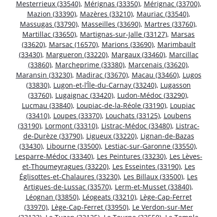
Mesterrieux (33540)
,
Mérignas (33350)
,
Mérignac (33700)
,
Mazion (33390)
,
Mazères (33210)
,
Mauriac (33540)
,
Massugas (33790)
,
Masseilles (33690)
,
Martres (33760)
,
Martillac (33650)
,
Martignas-sur-Jalle (33127)
,
Marsas
(33620)
,
Marsac (16570)
,
Marions (33690)
,
Marimbault
(33430)
,
Margueron (33220)
,
Margaux (33460)
,
Marcillac
(33860)
,
Marcheprime (33380)
,
Marcenais (33620)
,
Maransin (33230)
,
Madirac (33670)
,
Macau (33460)
,
Lugos
(33830)
,
Lugon-et-l’Île-du-Carnay (33240)
,
Lugasson
(33760)
,
Lugaignac (33420)
,
Ludon-Médoc (33290)
,
Lucmau (33840)
,
Loupiac-de-la-Réole (33190)
,
Loupiac
(33410)
,
Loupes (33370)
,
Louchats (33125)
,
Loubens
(33190)
,
Lormont (33310)
,
Listrac-Médoc (33480)
,
Listrac-
de-Durèze (33790)
,
Ligueux (33220)
,
Lignan-de-Bazas
(33430)
,
Libourne (33500)
,
Lestiac-sur-Garonne (33550)
,
Lesparre-Médoc (33340)
,
Les Peintures (33230)
,
Les Lèves-
et-Thoumeyragues (33220)
,
Les Esseintes (33190)
,
Les
Églisottes-et-Chalaures (33230)
,
Les Billaux (33500)
,
Les
Artigues-de-Lussac (33570)
,
Lerm-et-Musset (33840)
,
Léognan (33850)
,
Léogeats (33210)
,
Lège-Cap-Ferret
(33970)
,
Lège-Cap-Ferret (33950)
,
Le Verdon-sur-Mer