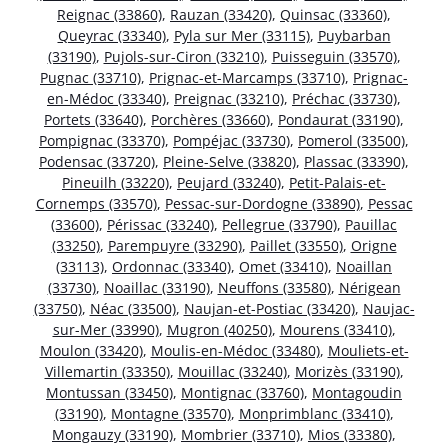
Reignac (33860)
,
Rauzan (33420)
,
Quinsac (33360)
,
Queyrac (33340)
,
Pyla sur Mer (33115)
,
Puybarban
(33190)
,
Pujols-sur-Ciron (33210)
,
Puisseguin (33570)
,
Pugnac (33710)
,
Prignac-et-Marcamps (33710)
,
Prignac-
en-Médoc (33340)
,
Preignac (33210)
,
Préchac (33730)
,
Portets (33640)
,
Porchères (33660)
,
Pondaurat (33190)
,
Pompignac (33370)
,
Pompéjac (33730)
,
Pomerol (33500)
,
Podensac (33720)
,
Pleine-Selve (33820)
,
Plassac (33390)
,
Pineuilh (33220)
,
Peujard (33240)
,
Petit-Palais-et-
Cornemps (33570)
,
Pessac-sur-Dordogne (33890)
,
Pessac
(33600)
,
Périssac (33240)
,
Pellegrue (33790)
,
Pauillac
(33250)
,
Parempuyre (33290)
,
Paillet (33550)
,
Origne
(33113)
,
Ordonnac (33340)
,
Omet (33410)
,
Noaillan
(33730)
,
Noaillac (33190)
,
Neuffons (33580)
,
Nérigean
(33750)
,
Néac (33500)
,
Naujan-et-Postiac (33420)
,
Naujac-
sur-Mer (33990)
,
Mugron (40250)
,
Mourens (33410)
,
Moulon (33420)
,
Moulis-en-Médoc (33480)
,
Mouliets-et-
Villemartin (33350)
,
Mouillac (33240)
,
Morizès (33190)
,
Montussan (33450)
,
Montignac (33760)
,
Montagoudin
(33190)
,
Montagne (33570)
,
Monprimblanc (33410)
,
Mongauzy (33190)
,
Mombrier (33710)
,
Mios (33380)
,