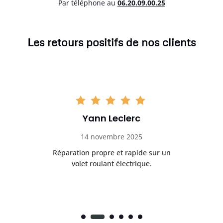
Par téléphone au
06.20.09.00.25
Les retours positifs de nos clients
Yann Leclerc
14 novembre 2025
t
Réparation propre et rapide sur un
de.
volet roulant électrique.
rap