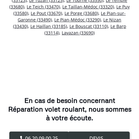
(33123)
,
Le Tuzan (33125)
,
Le Tourne (33550)
,
Le Temple
(33680)
,
Le Teich (33470)
,
Le Taillan-Médoc (33320)
,
Le Puy
(33580)
,
Le Pout (33670)
,
Le Porge (33680)
,
Le Pian-sur-
Garonne (33490)
,
Le Pian-Médoc (33290)
,
Le Nizan
(33430)
,
Le Haillan (33185)
,
Le Bouscat (33110)
,
Le Barp
(33114)
,
Lavazan (33690)
En cas de besoin concernant
Réparation volet roulant, nous sommes
à votre écoute.
06.20.09.00.25
DEVIS