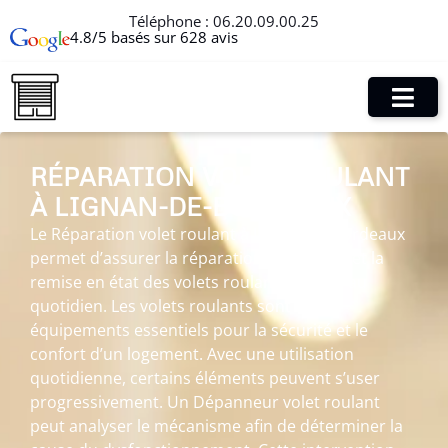
Téléphone :
06.20.09.00.25
4.8/5 basés sur 628 avis
RÉPARATION VOLET ROULANT
À LIGNAN-DE-BORDEAUX
Le Réparation volet roulant à Lignan-de-Bordeaux
permet d’assurer la réparation, l’entretien et la
remise en état des volets roulants utilisés au
quotidien. Les volets roulants sont des
équipements essentiels pour la sécurité et le
confort d’un logement. Avec une utilisation
quotidienne, certains éléments peuvent s’user
progressivement. Un Dépanneur volet roulant
peut analyser le mécanisme afin de déterminer la