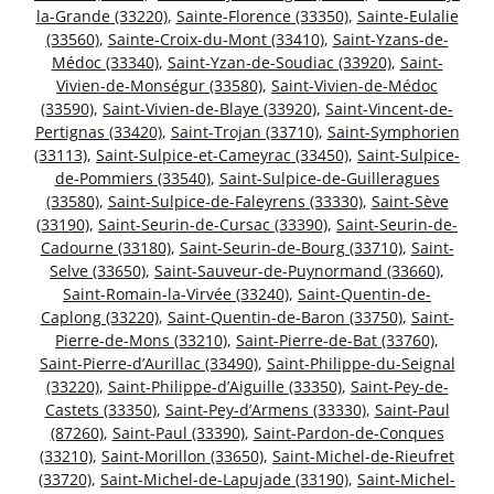
la-Grande (33220)
,
Sainte-Florence (33350)
,
Sainte-Eulalie
(33560)
,
Sainte-Croix-du-Mont (33410)
,
Saint-Yzans-de-
Médoc (33340)
,
Saint-Yzan-de-Soudiac (33920)
,
Saint-
Vivien-de-Monségur (33580)
,
Saint-Vivien-de-Médoc
(33590)
,
Saint-Vivien-de-Blaye (33920)
,
Saint-Vincent-de-
Pertignas (33420)
,
Saint-Trojan (33710)
,
Saint-Symphorien
(33113)
,
Saint-Sulpice-et-Cameyrac (33450)
,
Saint-Sulpice-
de-Pommiers (33540)
,
Saint-Sulpice-de-Guilleragues
(33580)
,
Saint-Sulpice-de-Faleyrens (33330)
,
Saint-Sève
(33190)
,
Saint-Seurin-de-Cursac (33390)
,
Saint-Seurin-de-
Cadourne (33180)
,
Saint-Seurin-de-Bourg (33710)
,
Saint-
Selve (33650)
,
Saint-Sauveur-de-Puynormand (33660)
,
Saint-Romain-la-Virvée (33240)
,
Saint-Quentin-de-
Caplong (33220)
,
Saint-Quentin-de-Baron (33750)
,
Saint-
Pierre-de-Mons (33210)
,
Saint-Pierre-de-Bat (33760)
,
Saint-Pierre-d’Aurillac (33490)
,
Saint-Philippe-du-Seignal
(33220)
,
Saint-Philippe-d’Aiguille (33350)
,
Saint-Pey-de-
Castets (33350)
,
Saint-Pey-d’Armens (33330)
,
Saint-Paul
(87260)
,
Saint-Paul (33390)
,
Saint-Pardon-de-Conques
(33210)
,
Saint-Morillon (33650)
,
Saint-Michel-de-Rieufret
(33720)
,
Saint-Michel-de-Lapujade (33190)
,
Saint-Michel-