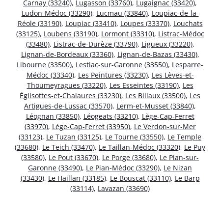
Carnay (33240)
,
Lugasson (33760)
,
Lugaignac (33420)
,
Ludon-Médoc (33290)
,
Lucmau (33840)
,
Loupiac-de-la-
Réole (33190)
,
Loupiac (33410)
,
Loupes (33370)
,
Louchats
(33125)
,
Loubens (33190)
,
Lormont (33310)
,
Listrac-Médoc
(33480)
,
Listrac-de-Durèze (33790)
,
Ligueux (33220)
,
Lignan-de-Bordeaux (33360)
,
Lignan-de-Bazas (33430)
,
Libourne (33500)
,
Lestiac-sur-Garonne (33550)
,
Lesparre-
Médoc (33340)
,
Les Peintures (33230)
,
Les Lèves-et-
Thoumeyragues (33220)
,
Les Esseintes (33190)
,
Les
Églisottes-et-Chalaures (33230)
,
Les Billaux (33500)
,
Les
Artigues-de-Lussac (33570)
,
Lerm-et-Musset (33840)
,
Léognan (33850)
,
Léogeats (33210)
,
Lège-Cap-Ferret
(33970)
,
Lège-Cap-Ferret (33950)
,
Le Verdon-sur-Mer
(33123)
,
Le Tuzan (33125)
,
Le Tourne (33550)
,
Le Temple
(33680)
,
Le Teich (33470)
,
Le Taillan-Médoc (33320)
,
Le Puy
(33580)
,
Le Pout (33670)
,
Le Porge (33680)
,
Le Pian-sur-
Garonne (33490)
,
Le Pian-Médoc (33290)
,
Le Nizan
(33430)
,
Le Haillan (33185)
,
Le Bouscat (33110)
,
Le Barp
(33114)
,
Lavazan (33690)