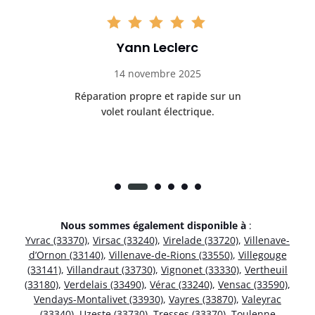
Yann Leclerc
14 novembre 2025
t
Réparation propre et rapide sur un
de.
volet roulant électrique.
rap
Nous sommes également disponible à
:
Yvrac (33370)
,
Virsac (33240)
,
Virelade (33720)
,
Villenave-
d’Ornon (33140)
,
Villenave-de-Rions (33550)
,
Villegouge
(33141)
,
Villandraut (33730)
,
Vignonet (33330)
,
Vertheuil
(33180)
,
Verdelais (33490)
,
Vérac (33240)
,
Vensac (33590)
,
Vendays-Montalivet (33930)
,
Vayres (33870)
,
Valeyrac
(33340)
,
Uzeste (33730)
,
Tresses (33370)
,
Toulenne