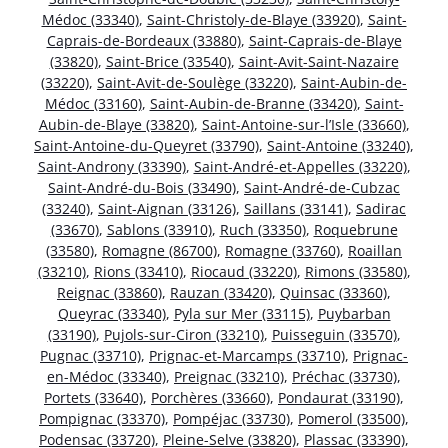
Médoc (33340)
,
Saint-Christoly-de-Blaye (33920)
,
Saint-
Caprais-de-Bordeaux (33880)
,
Saint-Caprais-de-Blaye
(33820)
,
Saint-Brice (33540)
,
Saint-Avit-Saint-Nazaire
(33220)
,
Saint-Avit-de-Soulège (33220)
,
Saint-Aubin-de-
Médoc (33160)
,
Saint-Aubin-de-Branne (33420)
,
Saint-
Aubin-de-Blaye (33820)
,
Saint-Antoine-sur-l’Isle (33660)
,
Saint-Antoine-du-Queyret (33790)
,
Saint-Antoine (33240)
,
Saint-Androny (33390)
,
Saint-André-et-Appelles (33220)
,
Saint-André-du-Bois (33490)
,
Saint-André-de-Cubzac
(33240)
,
Saint-Aignan (33126)
,
Saillans (33141)
,
Sadirac
(33670)
,
Sablons (33910)
,
Ruch (33350)
,
Roquebrune
(33580)
,
Romagne (86700)
,
Romagne (33760)
,
Roaillan
(33210)
,
Rions (33410)
,
Riocaud (33220)
,
Rimons (33580)
,
Reignac (33860)
,
Rauzan (33420)
,
Quinsac (33360)
,
Queyrac (33340)
,
Pyla sur Mer (33115)
,
Puybarban
(33190)
,
Pujols-sur-Ciron (33210)
,
Puisseguin (33570)
,
Pugnac (33710)
,
Prignac-et-Marcamps (33710)
,
Prignac-
en-Médoc (33340)
,
Preignac (33210)
,
Préchac (33730)
,
Portets (33640)
,
Porchères (33660)
,
Pondaurat (33190)
,
Pompignac (33370)
,
Pompéjac (33730)
,
Pomerol (33500)
,
Podensac (33720)
,
Pleine-Selve (33820)
,
Plassac (33390)
,