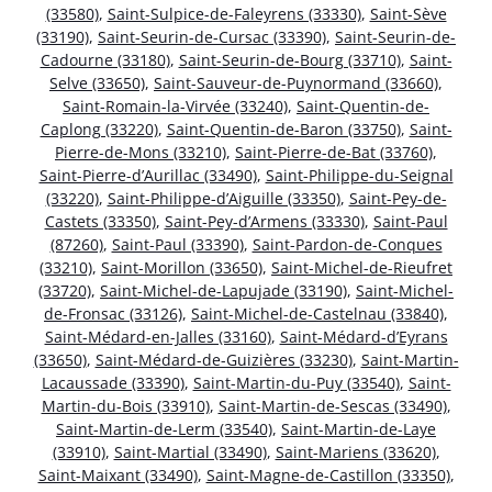
(33580)
,
Saint-Sulpice-de-Faleyrens (33330)
,
Saint-Sève
(33190)
,
Saint-Seurin-de-Cursac (33390)
,
Saint-Seurin-de-
Cadourne (33180)
,
Saint-Seurin-de-Bourg (33710)
,
Saint-
Selve (33650)
,
Saint-Sauveur-de-Puynormand (33660)
,
Saint-Romain-la-Virvée (33240)
,
Saint-Quentin-de-
Caplong (33220)
,
Saint-Quentin-de-Baron (33750)
,
Saint-
Pierre-de-Mons (33210)
,
Saint-Pierre-de-Bat (33760)
,
Saint-Pierre-d’Aurillac (33490)
,
Saint-Philippe-du-Seignal
(33220)
,
Saint-Philippe-d’Aiguille (33350)
,
Saint-Pey-de-
Castets (33350)
,
Saint-Pey-d’Armens (33330)
,
Saint-Paul
(87260)
,
Saint-Paul (33390)
,
Saint-Pardon-de-Conques
(33210)
,
Saint-Morillon (33650)
,
Saint-Michel-de-Rieufret
(33720)
,
Saint-Michel-de-Lapujade (33190)
,
Saint-Michel-
de-Fronsac (33126)
,
Saint-Michel-de-Castelnau (33840)
,
Saint-Médard-en-Jalles (33160)
,
Saint-Médard-d’Eyrans
(33650)
,
Saint-Médard-de-Guizières (33230)
,
Saint-Martin-
Lacaussade (33390)
,
Saint-Martin-du-Puy (33540)
,
Saint-
Martin-du-Bois (33910)
,
Saint-Martin-de-Sescas (33490)
,
Saint-Martin-de-Lerm (33540)
,
Saint-Martin-de-Laye
(33910)
,
Saint-Martial (33490)
,
Saint-Mariens (33620)
,
Saint-Maixant (33490)
,
Saint-Magne-de-Castillon (33350)
,