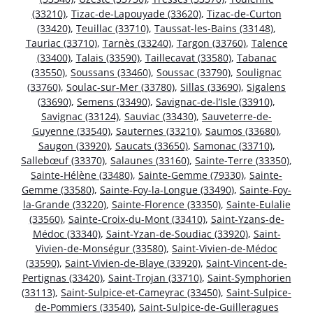
(33210)
,
Tizac-de-Lapouyade (33620)
,
Tizac-de-Curton
(33420)
,
Teuillac (33710)
,
Taussat-les-Bains (33148)
,
Tauriac (33710)
,
Tarnès (33240)
,
Targon (33760)
,
Talence
(33400)
,
Talais (33590)
,
Taillecavat (33580)
,
Tabanac
(33550)
,
Soussans (33460)
,
Soussac (33790)
,
Soulignac
(33760)
,
Soulac-sur-Mer (33780)
,
Sillas (33690)
,
Sigalens
(33690)
,
Semens (33490)
,
Savignac-de-l’Isle (33910)
,
Savignac (33124)
,
Sauviac (33430)
,
Sauveterre-de-
Guyenne (33540)
,
Sauternes (33210)
,
Saumos (33680)
,
Saugon (33920)
,
Saucats (33650)
,
Samonac (33710)
,
Sallebœuf (33370)
,
Salaunes (33160)
,
Sainte-Terre (33350)
,
Sainte-Hélène (33480)
,
Sainte-Gemme (79330)
,
Sainte-
Gemme (33580)
,
Sainte-Foy-la-Longue (33490)
,
Sainte-Foy-
la-Grande (33220)
,
Sainte-Florence (33350)
,
Sainte-Eulalie
(33560)
,
Sainte-Croix-du-Mont (33410)
,
Saint-Yzans-de-
Médoc (33340)
,
Saint-Yzan-de-Soudiac (33920)
,
Saint-
Vivien-de-Monségur (33580)
,
Saint-Vivien-de-Médoc
(33590)
,
Saint-Vivien-de-Blaye (33920)
,
Saint-Vincent-de-
Pertignas (33420)
,
Saint-Trojan (33710)
,
Saint-Symphorien
(33113)
,
Saint-Sulpice-et-Cameyrac (33450)
,
Saint-Sulpice-
de-Pommiers (33540)
,
Saint-Sulpice-de-Guilleragues