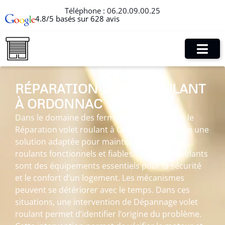
Téléphone :
06.20.09.00.25
4.8/5 basés sur 628 avis
RÉPARATION VOLET ROULANT
À ORDONNAC
Dans le domaine des fermetures de l’habitat, le
Réparation volet roulant à Ordonnac constitue une
solution adaptée pour maintenir des volets
roulants fonctionnels et fiables. Les volets roulants
sont des équipements essentiels pour la sécurité
et le confort d’un logement. Les mécanismes
peuvent se détériorer avec le temps. Dans ces
situations, une intervention de Dépannage volet
roulant permet d’identifier l’origine du problème.