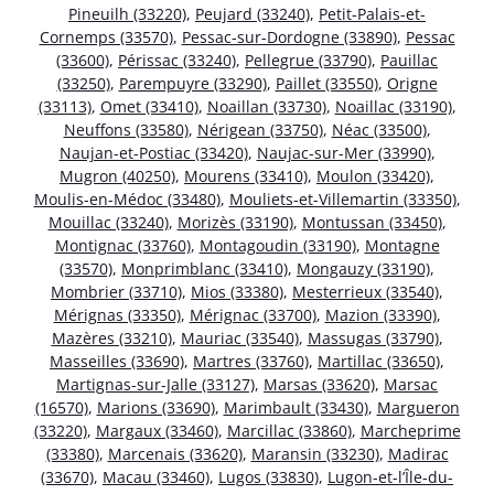
Pineuilh (33220)
,
Peujard (33240)
,
Petit-Palais-et-
Cornemps (33570)
,
Pessac-sur-Dordogne (33890)
,
Pessac
(33600)
,
Périssac (33240)
,
Pellegrue (33790)
,
Pauillac
(33250)
,
Parempuyre (33290)
,
Paillet (33550)
,
Origne
(33113)
,
Omet (33410)
,
Noaillan (33730)
,
Noaillac (33190)
,
Neuffons (33580)
,
Nérigean (33750)
,
Néac (33500)
,
Naujan-et-Postiac (33420)
,
Naujac-sur-Mer (33990)
,
Mugron (40250)
,
Mourens (33410)
,
Moulon (33420)
,
Moulis-en-Médoc (33480)
,
Mouliets-et-Villemartin (33350)
,
Mouillac (33240)
,
Morizès (33190)
,
Montussan (33450)
,
Montignac (33760)
,
Montagoudin (33190)
,
Montagne
(33570)
,
Monprimblanc (33410)
,
Mongauzy (33190)
,
Mombrier (33710)
,
Mios (33380)
,
Mesterrieux (33540)
,
Mérignas (33350)
,
Mérignac (33700)
,
Mazion (33390)
,
Mazères (33210)
,
Mauriac (33540)
,
Massugas (33790)
,
Masseilles (33690)
,
Martres (33760)
,
Martillac (33650)
,
Martignas-sur-Jalle (33127)
,
Marsas (33620)
,
Marsac
(16570)
,
Marions (33690)
,
Marimbault (33430)
,
Margueron
(33220)
,
Margaux (33460)
,
Marcillac (33860)
,
Marcheprime
(33380)
,
Marcenais (33620)
,
Maransin (33230)
,
Madirac
(33670)
,
Macau (33460)
,
Lugos (33830)
,
Lugon-et-l’Île-du-