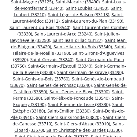
Saint-Magne (33125)
,
Saint-Macaire (33490)
,
Saint-Louis-
de-Montferrand (33440)
,
Saint-Loubès (33450)
,
Saint-
Loubert (33210)
,
Saint-Léger-de-Balson (33113)
,
Saint-
Laurent-Médoc (33112)
,
Saint-Laurent-du-Plan (33190)
,
Saint-Laurent-du-Bois (33540)
,
Saint-Laurent-des-Combes
(33330)
,
Saint-Laurent-d’Arce (33240)
,
Saint-Julien-
Beychevelle (33250)
,
Saint-Jean-d’Illac (33127)
,
Saint-Jean-
de-Blaignac (33420)
,
Saint-Hilaire-du-Bois (33540)
,
Saint-
Hilaire-de-la-Noaille (33190)
,
Saint-Girons-d’Aiguevives
(33920)
,
Saint-Gervais (33240)
,
Saint-Germain-du-Puch
(33750)
,
Saint-Germain-d’Esteuil (33340)
,
Saint-Germain-
de-la-Rivière (33240)
,
Saint-Germain-de-Grave (33490)
,
Saint-Genis-du-Bois (33760)
,
Saint-Genès-de-Lombaud
(33670)
,
Saint-Genès-de-Fronsac (33240)
,
Saint-Genès-de-
Castillon (33350)
,
Saint-Genès-de-Blaye (33390)
,
Saint-
Ferme (33580)
,
Saint-Félix-de-Foncaude (33540)
,
Saint-
Exupéry (33190)
,
Saint-Étienne-de-Lisse (33330)
,
Saint-
Estèphe (33180)
,
Saint-Émilion (33330)
,
Saint-Denis-de-
Pile (33910)
,
Saint-Ciers-sur-Gironde (33820)
,
Saint-Ciers-
de-Canesse (33710)
,
Saint-Ciers-d’Abzac (33910)
,
Saint-
Cibard (33570)
,
Saint-Christophe-des-Bardes (33330)
,
Saint-Christophe-de-Double (33230)
,
Saint-Christoly-