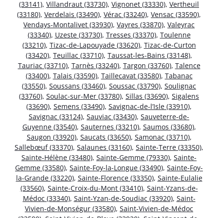
(33141)
,
Villandraut (33730)
,
Vignonet (33330)
,
Vertheuil
(33180)
,
Verdelais (33490)
,
Vérac (33240)
,
Vensac (33590)
,
Vendays-Montalivet (33930)
,
Vayres (33870)
,
Valeyrac
(33340)
,
Uzeste (33730)
,
Tresses (33370)
,
Toulenne
(33210)
,
Tizac-de-Lapouyade (33620)
,
Tizac-de-Curton
(33420)
,
Teuillac (33710)
,
Taussat-les-Bains (33148)
,
Tauriac (33710)
,
Tarnès (33240)
,
Targon (33760)
,
Talence
(33400)
,
Talais (33590)
,
Taillecavat (33580)
,
Tabanac
(33550)
,
Soussans (33460)
,
Soussac (33790)
,
Soulignac
(33760)
,
Soulac-sur-Mer (33780)
,
Sillas (33690)
,
Sigalens
(33690)
,
Semens (33490)
,
Savignac-de-l’Isle (33910)
,
Savignac (33124)
,
Sauviac (33430)
,
Sauveterre-de-
Guyenne (33540)
,
Sauternes (33210)
,
Saumos (33680)
,
Saugon (33920)
,
Saucats (33650)
,
Samonac (33710)
,
Sallebœuf (33370)
,
Salaunes (33160)
,
Sainte-Terre (33350)
,
Sainte-Hélène (33480)
,
Sainte-Gemme (79330)
,
Sainte-
Gemme (33580)
,
Sainte-Foy-la-Longue (33490)
,
Sainte-Foy-
la-Grande (33220)
,
Sainte-Florence (33350)
,
Sainte-Eulalie
(33560)
,
Sainte-Croix-du-Mont (33410)
,
Saint-Yzans-de-
Médoc (33340)
,
Saint-Yzan-de-Soudiac (33920)
,
Saint-
Vivien-de-Monségur (33580)
,
Saint-Vivien-de-Médoc