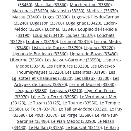
(33460)
,
Marcillac (33860)
,
Marcheprime (33380)
,
Marcenais (33620)
,
Maransin (33230)
,
Madirac (33670)
,
Macau (33460)
,
Lugos (33830)
,
Lugon-et-l’Île-du-Carnay
(33240)
,
Lugasson (33760)
,
Lugaignac (33420)
,
Ludon-
Médoc (33290)
,
Lucmau (33840)
,
Loupiac-de-la-Réole
(33190)
,
Loupiac (33410)
,
Loupes (33370)
,
Louchats
(33125)
,
Loubens (33190)
,
Lormont (33310)
,
Listrac-Médoc
(33480)
,
Listrac-de-Durèze (33790)
,
Ligueux (33220)
,
Lignan-de-Bordeaux (33360)
,
Lignan-de-Bazas (33430)
,
Libourne (33500)
,
Lestiac-sur-Garonne (33550)
,
Lesparre-
Médoc (33340)
,
Les Peintures (33230)
,
Les Lèves-et-
Thoumeyragues (33220)
,
Les Esseintes (33190)
,
Les
Églisottes-et-Chalaures (33230)
,
Les Billaux (33500)
,
Les
Artigues-de-Lussac (33570)
,
Lerm-et-Musset (33840)
,
Léognan (33850)
,
Léogeats (33210)
,
Lège-Cap-Ferret
(33970)
,
Lège-Cap-Ferret (33950)
,
Le Verdon-sur-Mer
(33123)
,
Le Tuzan (33125)
,
Le Tourne (33550)
,
Le Temple
(33680)
,
Le Teich (33470)
,
Le Taillan-Médoc (33320)
,
Le Puy
(33580)
,
Le Pout (33670)
,
Le Porge (33680)
,
Le Pian-sur-
Garonne (33490)
,
Le Pian-Médoc (33290)
,
Le Nizan
(33430)
,
Le Haillan (33185)
,
Le Bouscat (33110)
,
Le Barp