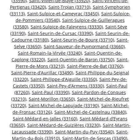
(33590)
,
Saint-Vivien-de-Blaye (33920)
,
Saint-Vincent-de-
Pertignas (33420)
,
Saint-Trojan (33710)
,
Saint-Symphorien
(33113)
,
Saint-Sulpice-et-Cameyrac (33450)
,
Saint-Sulpice-
de-Pommiers (33540)
,
Saint-Sulpice-de-Guilleragues
(33580)
,
Saint-Sulpice-de-Faleyrens (33330)
,
Saint-Sève
(33190)
,
Saint-Seurin-de-Cursac (33390)
,
Saint-Seurin-de-
Cadourne (33180)
,
Saint-Seurin-de-Bourg (33710)
,
Saint-
Selve (33650)
,
Saint-Sauveur-de-Puynormand (33660)
,
Saint-Romain-la-Virvée (33240)
,
Saint-Quentin-de-
Caplong (33220)
,
Saint-Quentin-de-Baron (33750)
,
Saint-
Pierre-de-Mons (33210)
,
Saint-Pierre-de-Bat (33760)
,
Saint-Pierre-d’Aurillac (33490)
,
Saint-Philippe-du-Seignal
(33220)
,
Saint-Philippe-d’Aiguille (33350)
,
Saint-Pey-de-
Castets (33350)
,
Saint-Pey-d’Armens (33330)
,
Saint-Paul
(87260)
,
Saint-Paul (33390)
,
Saint-Pardon-de-Conques
(33210)
,
Saint-Morillon (33650)
,
Saint-Michel-de-Rieufret
(33720)
,
Saint-Michel-de-Lapujade (33190)
,
Saint-Michel-
de-Fronsac (33126)
,
Saint-Michel-de-Castelnau (33840)
,
Saint-Médard-en-Jalles (33160)
,
Saint-Médard-d’Eyrans
(33650)
,
Saint-Médard-de-Guizières (33230)
,
Saint-Martin-
Lacaussade (33390)
,
Saint-Martin-du-Puy (33540)
,
Saint-
Martin-du-Bois (33910)
,
Saint-Martin-de-Sescas (33490)
,