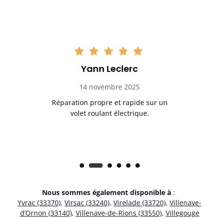
Yann Leclerc
14 novembre 2025
t
Réparation propre et rapide sur un
de.
volet roulant électrique.
rap
Nous sommes également disponible à
:
Yvrac (33370)
,
Virsac (33240)
,
Virelade (33720)
,
Villenave-
d’Ornon (33140)
,
Villenave-de-Rions (33550)
,
Villegouge