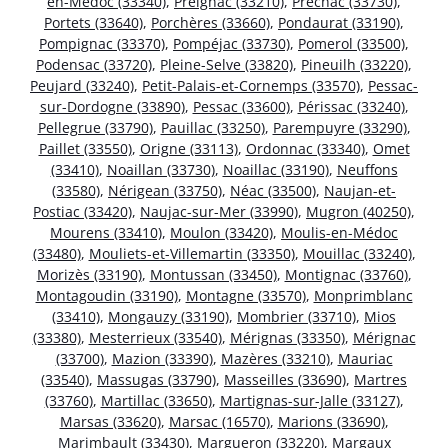
en-Médoc (33340)
,
Preignac (33210)
,
Préchac (33730)
,
Portets (33640)
,
Porchères (33660)
,
Pondaurat (33190)
,
Pompignac (33370)
,
Pompéjac (33730)
,
Pomerol (33500)
,
Podensac (33720)
,
Pleine-Selve (33820)
,
Pineuilh (33220)
,
Peujard (33240)
,
Petit-Palais-et-Cornemps (33570)
,
Pessac-
sur-Dordogne (33890)
,
Pessac (33600)
,
Périssac (33240)
,
Pellegrue (33790)
,
Pauillac (33250)
,
Parempuyre (33290)
,
Paillet (33550)
,
Origne (33113)
,
Ordonnac (33340)
,
Omet
(33410)
,
Noaillan (33730)
,
Noaillac (33190)
,
Neuffons
(33580)
,
Nérigean (33750)
,
Néac (33500)
,
Naujan-et-
Postiac (33420)
,
Naujac-sur-Mer (33990)
,
Mugron (40250)
,
Mourens (33410)
,
Moulon (33420)
,
Moulis-en-Médoc
(33480)
,
Mouliets-et-Villemartin (33350)
,
Mouillac (33240)
,
Morizès (33190)
,
Montussan (33450)
,
Montignac (33760)
,
Montagoudin (33190)
,
Montagne (33570)
,
Monprimblanc
(33410)
,
Mongauzy (33190)
,
Mombrier (33710)
,
Mios
(33380)
,
Mesterrieux (33540)
,
Mérignas (33350)
,
Mérignac
(33700)
,
Mazion (33390)
,
Mazères (33210)
,
Mauriac
(33540)
,
Massugas (33790)
,
Masseilles (33690)
,
Martres
(33760)
,
Martillac (33650)
,
Martignas-sur-Jalle (33127)
,
Marsas (33620)
,
Marsac (16570)
,
Marions (33690)
,
Marimbault (33430)
,
Margueron (33220)
,
Margaux