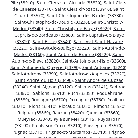
Pile (33910)
,
Saint-Ciers-sur-Gironde (33820)
,
Saint-Ciers-
de-Canesse (33710)
,
Saint-Ciers-d’Abzac (33910)
,
Saint-
Cibard (33570)
,
Saint-Christophe-des-Bardes (33330)
,
Saint-Christophe-de-Double (33230)
,
Saint-Christoly-
Médoc (33340)
,
Saint-Christoly-de-Blaye (33920)
,
Saint-
Caprais-de-Bordeaux (33880)
,
Saint-Caprais-de-Blaye
(33820)
,
Saint-Brice (33540)
,
Saint-Avit-Saint-Nazaire
(33220)
,
Saint-Avit-de-Soulège (33220)
,
Saint-Aubin-de-
Médoc (33160)
,
Saint-Aubin-de-Branne (33420)
,
Saint-
Aubin-de-Blaye (33820)
,
Saint-Antoine-sur-l’Isle (33660)
,
Saint-Antoine-du-Queyret (33790)
,
Saint-Antoine (33240)
,
Saint-Androny (33390)
,
Saint-André-et-Appelles (33220)
,
Saint-André-du-Bois (33490)
,
Saint-André-de-Cubzac
(33240)
,
Saint-Aignan (33126)
,
Saillans (33141)
,
Sadirac
(33670)
,
Sablons (33910)
,
Ruch (33350)
,
Roquebrune
(33580)
,
Romagne (86700)
,
Romagne (33760)
,
Roaillan
(33210)
,
Rions (33410)
,
Riocaud (33220)
,
Rimons (33580)
,
Reignac (33860)
,
Rauzan (33420)
,
Quinsac (33360)
,
Queyrac (33340)
,
Pyla sur Mer (33115)
,
Puybarban
(33190)
,
Pujols-sur-Ciron (33210)
,
Puisseguin (33570)
,
Pugnac (33710)
,
Prignac-et-Marcamps (33710)
,
Prignac-