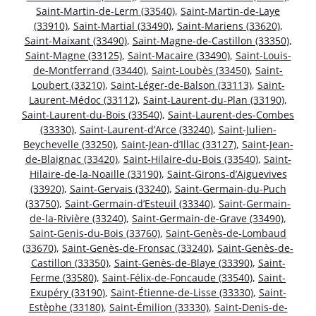
Saint-Martin-de-Lerm (33540)
,
Saint-Martin-de-Laye
(33910)
,
Saint-Martial (33490)
,
Saint-Mariens (33620)
,
Saint-Maixant (33490)
,
Saint-Magne-de-Castillon (33350)
,
Saint-Magne (33125)
,
Saint-Macaire (33490)
,
Saint-Louis-
de-Montferrand (33440)
,
Saint-Loubès (33450)
,
Saint-
Loubert (33210)
,
Saint-Léger-de-Balson (33113)
,
Saint-
Laurent-Médoc (33112)
,
Saint-Laurent-du-Plan (33190)
,
Saint-Laurent-du-Bois (33540)
,
Saint-Laurent-des-Combes
(33330)
,
Saint-Laurent-d’Arce (33240)
,
Saint-Julien-
Beychevelle (33250)
,
Saint-Jean-d’Illac (33127)
,
Saint-Jean-
de-Blaignac (33420)
,
Saint-Hilaire-du-Bois (33540)
,
Saint-
Hilaire-de-la-Noaille (33190)
,
Saint-Girons-d’Aiguevives
(33920)
,
Saint-Gervais (33240)
,
Saint-Germain-du-Puch
(33750)
,
Saint-Germain-d’Esteuil (33340)
,
Saint-Germain-
de-la-Rivière (33240)
,
Saint-Germain-de-Grave (33490)
,
Saint-Genis-du-Bois (33760)
,
Saint-Genès-de-Lombaud
(33670)
,
Saint-Genès-de-Fronsac (33240)
,
Saint-Genès-de-
Castillon (33350)
,
Saint-Genès-de-Blaye (33390)
,
Saint-
Ferme (33580)
,
Saint-Félix-de-Foncaude (33540)
,
Saint-
Exupéry (33190)
,
Saint-Étienne-de-Lisse (33330)
,
Saint-
Estèphe (33180)
,
Saint-Émilion (33330)
,
Saint-Denis-de-