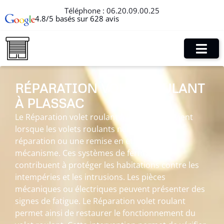
Téléphone :
06.20.09.00.25
4.8/5 basés sur 628 avis
RÉPARATION VOLET ROULANT
À PLASSAC
Le Réparation volet roulant à Plassac intervient
lorsque les volets roulants nécessitent une
réparation ou une remise en état de leur
mécanisme. Ces systèmes de fermeture
contribuent à protéger les habitations contre les
intempéries et les intrusions. Les pièces
mécaniques ou électriques peuvent présenter des
signes de fatigue. Le Réparation volet roulant
permet ainsi de restaurer le fonctionnement du