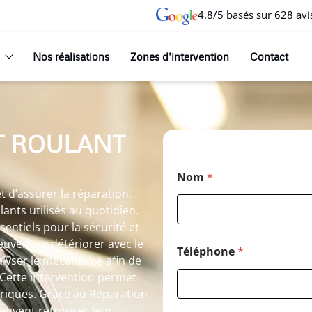
4.8/5 basés sur 628 avi
Nos réalisations
Zones d’intervention
Contact
T ROULANT
Nom
*
 d’assurer la réparation,
lants utilisés au quotidien.
entiels pour la sécurité et
uvent se détériorer avec le
Téléphone
*
lyser le mécanisme afin de
Cette intervention permet
triques. Grâce au Réparation
peuvent retrouver leur