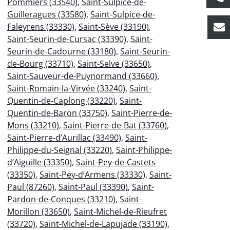
Pommiers (33540)
,
Saint-Sulpice-de-
Guilleragues (33580)
,
Saint-Sulpice-de-
Faleyrens (33330)
,
Saint-Sève (33190)
,
Saint-Seurin-de-Cursac (33390)
,
Saint-
Seurin-de-Cadourne (33180)
,
Saint-Seurin-
de-Bourg (33710)
,
Saint-Selve (33650)
,
Saint-Sauveur-de-Puynormand (33660)
,
Saint-Romain-la-Virvée (33240)
,
Saint-
Quentin-de-Caplong (33220)
,
Saint-
Quentin-de-Baron (33750)
,
Saint-Pierre-de-
Mons (33210)
,
Saint-Pierre-de-Bat (33760)
,
Saint-Pierre-d’Aurillac (33490)
,
Saint-
Philippe-du-Seignal (33220)
,
Saint-Philippe-
d’Aiguille (33350)
,
Saint-Pey-de-Castets
(33350)
,
Saint-Pey-d’Armens (33330)
,
Saint-
Paul (87260)
,
Saint-Paul (33390)
,
Saint-
Pardon-de-Conques (33210)
,
Saint-
Morillon (33650)
,
Saint-Michel-de-Rieufret
(33720)
,
Saint-Michel-de-Lapujade (33190)
,