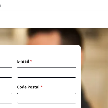
s
C
E-mail
*
o
d
e
C
o
d
Code Postal
*
e
*