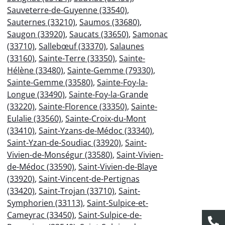
Sauveterre-de-Guyenne (33540)
,
Sauternes (33210)
,
Saumos (33680)
,
Saugon (33920)
,
Saucats (33650)
,
Samonac
(33710)
,
Sallebœuf (33370)
,
Salaunes
(33160)
,
Sainte-Terre (33350)
,
Sainte-
Hélène (33480)
,
Sainte-Gemme (79330)
,
Sainte-Gemme (33580)
,
Sainte-Foy-la-
Longue (33490)
,
Sainte-Foy-la-Grande
(33220)
,
Sainte-Florence (33350)
,
Sainte-
Eulalie (33560)
,
Sainte-Croix-du-Mont
(33410)
,
Saint-Yzans-de-Médoc (33340)
,
Saint-Yzan-de-Soudiac (33920)
,
Saint-
Vivien-de-Monségur (33580)
,
Saint-Vivien-
de-Médoc (33590)
,
Saint-Vivien-de-Blaye
(33920)
,
Saint-Vincent-de-Pertignas
(33420)
,
Saint-Trojan (33710)
,
Saint-
Symphorien (33113)
,
Saint-Sulpice-et-
Cameyrac (33450)
,
Saint-Sulpice-de-