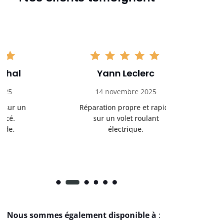
Yann Leclerc
Ale
14 novembre 2025
22 no
Réparation propre et rapide
Volet roul
sur un volet roulant
rapidement.
électrique.
r
Nous sommes également disponible à
: