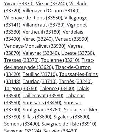
Yvrac (33370)
,
Virsac (33240)
,
Virelade
(33720)
,
Villenave-d’Ornon (33140)
,
Villenave-de-Rions (33550)
,
Villegouge
(33141)
,
Villandraut (33730)
,
Vignonet
(33330)
,
Vertheuil (33180)
,
Verdelais
(33490)
,
Vérac (33240)
,
Vensac (33590)
,
Vendays-Montalivet (33930)
,
Vayres
(33870)
,
Valeyrac (33340)
,
Uzeste (33730)
,
Tresses (33370)
,
Toulenne (33210)
,
Tizac-
de-Lapouyade (33620)
,
Tizac-de-Curton
(33420)
,
Teuillac (33710)
,
Taussat-les-Bains
(33148)
,
Tauriac (33710)
,
Tarnès (33240)
,
Targon (33760)
,
Talence (33400)
,
Talais
(33590)
,
Taillecavat (33580)
,
Tabanac
(33550)
,
Soussans (33460)
,
Soussac
(33790)
,
Soulignac (33760)
,
Soulac-sur-Mer
(33780)
,
Sillas (33690)
,
Sigalens (33690)
,
Semens (33490)
,
Savignac-de-l’Isle (33910)
,
Savignac (33124)
,
Sauviac (33430)
,