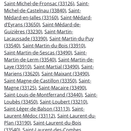
Saint-Michel-de-Fronsac (33126)
,
Saint-
Michel-de-Castelnau (33840)
,
Saint-
Médard-en-Jalles (33160)
,
Saint-Médard-
d’Eyrans (33650)
,
Saint-Médard-de-
Guizières (33230)
,
Saint-Martin-
Lacaussade (33390)
,
Saint-Martin-du-Puy
(33540)
,
Saint-Martin-du-Bois (33910)
,
Saint-Martin-de-Sescas (33490)
,
Saint-
Martin-de-Lerm (33540)
,
Saint-Martin-de-
Laye (33910)
,
Saint-Martial (33490)
,
Saint-
Mariens (33620)
,
Saint-Maixant (33490)
,
Saint-Magne-de-Castillon (33350)
,
Saint-
Magne (33125)
,
Saint-Macaire (33490)
,
Saint-Louis-de-Montferrand (33440)
,
Saint-
Loubès (33450)
,
Saint-Loubert (33210)
,
Saint-Léger-de-Balson (33113)
,
Saint-
Laurent-Médoc (33112)
,
Saint-Laurent-du-
Plan (33190)
,
Saint-Laurent-du-Bois
(33540)
,
Saint-Laurent-des-Combes