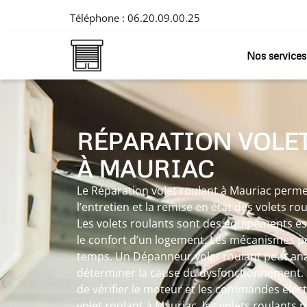
Téléphone :
06.20.09.00.25
Nos services
RÉPARATION VOLE
À MAURIAC
Le Réparation volet roulant à Mauriac permet
l’entretien et la remise en état des volets rou
Les volets roulants sont des équipements ess
le confort d’un logement. Les mécanismes pe
temps. Un Dépanneur volet roulant peut ana
déterminer la cause du dysfonctionnement. 
de vérifier le moteur et les commandes élec
volet roulant à Mauriac, les volets roulants 