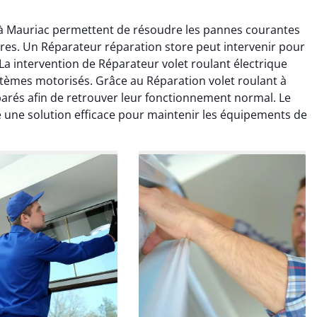
t à Mauriac permettent de résoudre les pannes courantes
tores. Un Réparateur réparation store peut intervenir pour
La intervention de Réparateur volet roulant électrique
tèmes motorisés. Grâce au Réparation volet roulant à
parés afin de retrouver leur fonctionnement normal. Le
en Boulanger
Thibault Marchal
e une solution efficace pour maintenir les équipements de
 décembre 2025
06 novembre 2025
ation efficace du
Dépannage efficace sur un
isme de mon volet
volet roulant coincé.
roulant.
Intervention rapide.