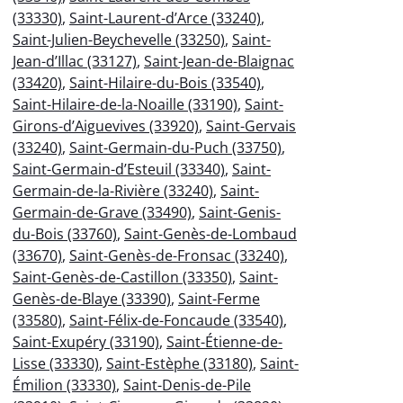
(33330)
,
Saint-Laurent-d’Arce (33240)
,
Saint-Julien-Beychevelle (33250)
,
Saint-
Jean-d’Illac (33127)
,
Saint-Jean-de-Blaignac
(33420)
,
Saint-Hilaire-du-Bois (33540)
,
Saint-Hilaire-de-la-Noaille (33190)
,
Saint-
Girons-d’Aiguevives (33920)
,
Saint-Gervais
(33240)
,
Saint-Germain-du-Puch (33750)
,
Saint-Germain-d’Esteuil (33340)
,
Saint-
Germain-de-la-Rivière (33240)
,
Saint-
Germain-de-Grave (33490)
,
Saint-Genis-
du-Bois (33760)
,
Saint-Genès-de-Lombaud
(33670)
,
Saint-Genès-de-Fronsac (33240)
,
Saint-Genès-de-Castillon (33350)
,
Saint-
Genès-de-Blaye (33390)
,
Saint-Ferme
(33580)
,
Saint-Félix-de-Foncaude (33540)
,
Saint-Exupéry (33190)
,
Saint-Étienne-de-
Lisse (33330)
,
Saint-Estèphe (33180)
,
Saint-
Émilion (33330)
,
Saint-Denis-de-Pile