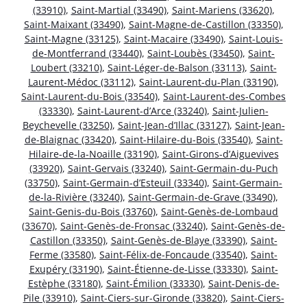
(33910)
,
Saint-Martial (33490)
,
Saint-Mariens (33620)
,
Saint-Maixant (33490)
,
Saint-Magne-de-Castillon (33350)
,
Saint-Magne (33125)
,
Saint-Macaire (33490)
,
Saint-Louis-
de-Montferrand (33440)
,
Saint-Loubès (33450)
,
Saint-
Loubert (33210)
,
Saint-Léger-de-Balson (33113)
,
Saint-
Laurent-Médoc (33112)
,
Saint-Laurent-du-Plan (33190)
,
Saint-Laurent-du-Bois (33540)
,
Saint-Laurent-des-Combes
(33330)
,
Saint-Laurent-d’Arce (33240)
,
Saint-Julien-
Beychevelle (33250)
,
Saint-Jean-d’Illac (33127)
,
Saint-Jean-
de-Blaignac (33420)
,
Saint-Hilaire-du-Bois (33540)
,
Saint-
Hilaire-de-la-Noaille (33190)
,
Saint-Girons-d’Aiguevives
(33920)
,
Saint-Gervais (33240)
,
Saint-Germain-du-Puch
(33750)
,
Saint-Germain-d’Esteuil (33340)
,
Saint-Germain-
de-la-Rivière (33240)
,
Saint-Germain-de-Grave (33490)
,
Saint-Genis-du-Bois (33760)
,
Saint-Genès-de-Lombaud
(33670)
,
Saint-Genès-de-Fronsac (33240)
,
Saint-Genès-de-
Castillon (33350)
,
Saint-Genès-de-Blaye (33390)
,
Saint-
Ferme (33580)
,
Saint-Félix-de-Foncaude (33540)
,
Saint-
Exupéry (33190)
,
Saint-Étienne-de-Lisse (33330)
,
Saint-
Estèphe (33180)
,
Saint-Émilion (33330)
,
Saint-Denis-de-
Pile (33910)
,
Saint-Ciers-sur-Gironde (33820)
,
Saint-Ciers-