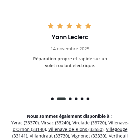
Yann Leclerc
14 novembre 2025
t
Réparation propre et rapide sur un
de.
volet roulant électrique.
rap
Nous sommes également disponible à
:
Yvrac (33370)
,
Virsac (33240)
,
Virelade (33720)
,
Villenave-
d’Ornon (33140)
,
Villenave-de-Rions (33550)
,
Villegouge
(33141)
,
Villandraut (33730)
,
Vignonet (33330)
,
Vertheuil