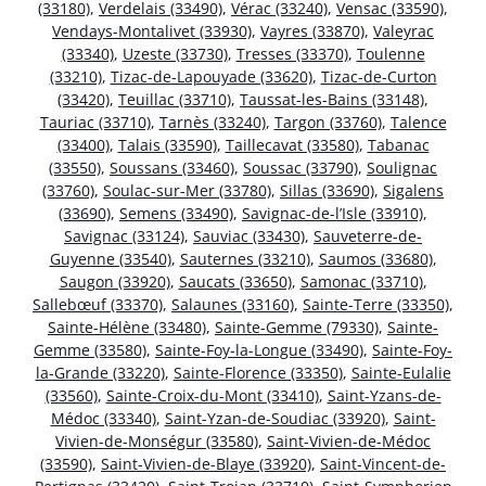
(33180)
,
Verdelais (33490)
,
Vérac (33240)
,
Vensac (33590)
,
Vendays-Montalivet (33930)
,
Vayres (33870)
,
Valeyrac
(33340)
,
Uzeste (33730)
,
Tresses (33370)
,
Toulenne
(33210)
,
Tizac-de-Lapouyade (33620)
,
Tizac-de-Curton
(33420)
,
Teuillac (33710)
,
Taussat-les-Bains (33148)
,
Tauriac (33710)
,
Tarnès (33240)
,
Targon (33760)
,
Talence
(33400)
,
Talais (33590)
,
Taillecavat (33580)
,
Tabanac
(33550)
,
Soussans (33460)
,
Soussac (33790)
,
Soulignac
(33760)
,
Soulac-sur-Mer (33780)
,
Sillas (33690)
,
Sigalens
(33690)
,
Semens (33490)
,
Savignac-de-l’Isle (33910)
,
Savignac (33124)
,
Sauviac (33430)
,
Sauveterre-de-
Guyenne (33540)
,
Sauternes (33210)
,
Saumos (33680)
,
Saugon (33920)
,
Saucats (33650)
,
Samonac (33710)
,
Sallebœuf (33370)
,
Salaunes (33160)
,
Sainte-Terre (33350)
,
Sainte-Hélène (33480)
,
Sainte-Gemme (79330)
,
Sainte-
Gemme (33580)
,
Sainte-Foy-la-Longue (33490)
,
Sainte-Foy-
la-Grande (33220)
,
Sainte-Florence (33350)
,
Sainte-Eulalie
(33560)
,
Sainte-Croix-du-Mont (33410)
,
Saint-Yzans-de-
Médoc (33340)
,
Saint-Yzan-de-Soudiac (33920)
,
Saint-
Vivien-de-Monségur (33580)
,
Saint-Vivien-de-Médoc
(33590)
,
Saint-Vivien-de-Blaye (33920)
,
Saint-Vincent-de-