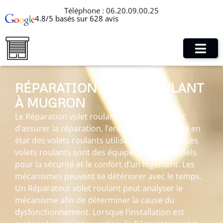
Téléphone :
06.20.09.00.25
4.8/5 basés sur 628 avis
RÉPARATION VOLET ROULANT
À MUGRON
Le Réparation volet roulant à Mugron permet
d’assurer la réparation, l’entretien et la remise en
état des volets roulants utilisés au quotidien. Les
volets roulants sont des équipements essentiels
pour la sécurité et le confort d’un logement. Les
mécanismes peuvent se détériorer avec le temps.
Un Réparateur volet roulant peut analyser le
mécanisme afin de déterminer la cause du
dysfonctionnement. Lorsque l’installation est