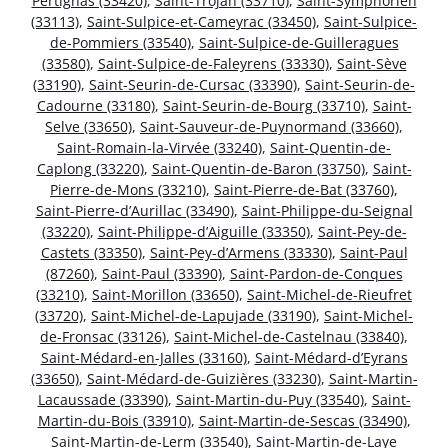
Pertignas (33420)
,
Saint-Trojan (33710)
,
Saint-Symphorien
(33113)
,
Saint-Sulpice-et-Cameyrac (33450)
,
Saint-Sulpice-
de-Pommiers (33540)
,
Saint-Sulpice-de-Guilleragues
(33580)
,
Saint-Sulpice-de-Faleyrens (33330)
,
Saint-Sève
(33190)
,
Saint-Seurin-de-Cursac (33390)
,
Saint-Seurin-de-
Cadourne (33180)
,
Saint-Seurin-de-Bourg (33710)
,
Saint-
Selve (33650)
,
Saint-Sauveur-de-Puynormand (33660)
,
Saint-Romain-la-Virvée (33240)
,
Saint-Quentin-de-
Caplong (33220)
,
Saint-Quentin-de-Baron (33750)
,
Saint-
Pierre-de-Mons (33210)
,
Saint-Pierre-de-Bat (33760)
,
Saint-Pierre-d’Aurillac (33490)
,
Saint-Philippe-du-Seignal
(33220)
,
Saint-Philippe-d’Aiguille (33350)
,
Saint-Pey-de-
Castets (33350)
,
Saint-Pey-d’Armens (33330)
,
Saint-Paul
(87260)
,
Saint-Paul (33390)
,
Saint-Pardon-de-Conques
(33210)
,
Saint-Morillon (33650)
,
Saint-Michel-de-Rieufret
(33720)
,
Saint-Michel-de-Lapujade (33190)
,
Saint-Michel-
de-Fronsac (33126)
,
Saint-Michel-de-Castelnau (33840)
,
Saint-Médard-en-Jalles (33160)
,
Saint-Médard-d’Eyrans
(33650)
,
Saint-Médard-de-Guizières (33230)
,
Saint-Martin-
Lacaussade (33390)
,
Saint-Martin-du-Puy (33540)
,
Saint-
Martin-du-Bois (33910)
,
Saint-Martin-de-Sescas (33490)
,
Saint-Martin-de-Lerm (33540)
,
Saint-Martin-de-Laye