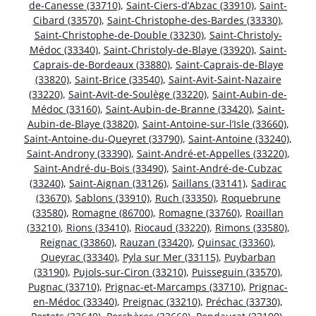
de-Canesse (33710)
,
Saint-Ciers-d’Abzac (33910)
,
Saint-
Cibard (33570)
,
Saint-Christophe-des-Bardes (33330)
,
Saint-Christophe-de-Double (33230)
,
Saint-Christoly-
Médoc (33340)
,
Saint-Christoly-de-Blaye (33920)
,
Saint-
Caprais-de-Bordeaux (33880)
,
Saint-Caprais-de-Blaye
(33820)
,
Saint-Brice (33540)
,
Saint-Avit-Saint-Nazaire
(33220)
,
Saint-Avit-de-Soulège (33220)
,
Saint-Aubin-de-
Médoc (33160)
,
Saint-Aubin-de-Branne (33420)
,
Saint-
Aubin-de-Blaye (33820)
,
Saint-Antoine-sur-l’Isle (33660)
,
Saint-Antoine-du-Queyret (33790)
,
Saint-Antoine (33240)
,
Saint-Androny (33390)
,
Saint-André-et-Appelles (33220)
,
Saint-André-du-Bois (33490)
,
Saint-André-de-Cubzac
(33240)
,
Saint-Aignan (33126)
,
Saillans (33141)
,
Sadirac
(33670)
,
Sablons (33910)
,
Ruch (33350)
,
Roquebrune
(33580)
,
Romagne (86700)
,
Romagne (33760)
,
Roaillan
(33210)
,
Rions (33410)
,
Riocaud (33220)
,
Rimons (33580)
,
Reignac (33860)
,
Rauzan (33420)
,
Quinsac (33360)
,
Queyrac (33340)
,
Pyla sur Mer (33115)
,
Puybarban
(33190)
,
Pujols-sur-Ciron (33210)
,
Puisseguin (33570)
,
Pugnac (33710)
,
Prignac-et-Marcamps (33710)
,
Prignac-
en-Médoc (33340)
,
Preignac (33210)
,
Préchac (33730)
,