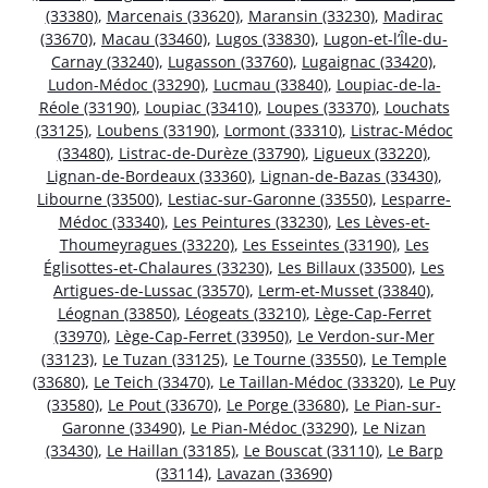
(33380)
,
Marcenais (33620)
,
Maransin (33230)
,
Madirac
(33670)
,
Macau (33460)
,
Lugos (33830)
,
Lugon-et-l’Île-du-
Carnay (33240)
,
Lugasson (33760)
,
Lugaignac (33420)
,
Ludon-Médoc (33290)
,
Lucmau (33840)
,
Loupiac-de-la-
Réole (33190)
,
Loupiac (33410)
,
Loupes (33370)
,
Louchats
(33125)
,
Loubens (33190)
,
Lormont (33310)
,
Listrac-Médoc
(33480)
,
Listrac-de-Durèze (33790)
,
Ligueux (33220)
,
Lignan-de-Bordeaux (33360)
,
Lignan-de-Bazas (33430)
,
Libourne (33500)
,
Lestiac-sur-Garonne (33550)
,
Lesparre-
Médoc (33340)
,
Les Peintures (33230)
,
Les Lèves-et-
Thoumeyragues (33220)
,
Les Esseintes (33190)
,
Les
Églisottes-et-Chalaures (33230)
,
Les Billaux (33500)
,
Les
Artigues-de-Lussac (33570)
,
Lerm-et-Musset (33840)
,
Léognan (33850)
,
Léogeats (33210)
,
Lège-Cap-Ferret
(33970)
,
Lège-Cap-Ferret (33950)
,
Le Verdon-sur-Mer
(33123)
,
Le Tuzan (33125)
,
Le Tourne (33550)
,
Le Temple
(33680)
,
Le Teich (33470)
,
Le Taillan-Médoc (33320)
,
Le Puy
(33580)
,
Le Pout (33670)
,
Le Porge (33680)
,
Le Pian-sur-
Garonne (33490)
,
Le Pian-Médoc (33290)
,
Le Nizan
(33430)
,
Le Haillan (33185)
,
Le Bouscat (33110)
,
Le Barp
(33114)
,
Lavazan (33690)