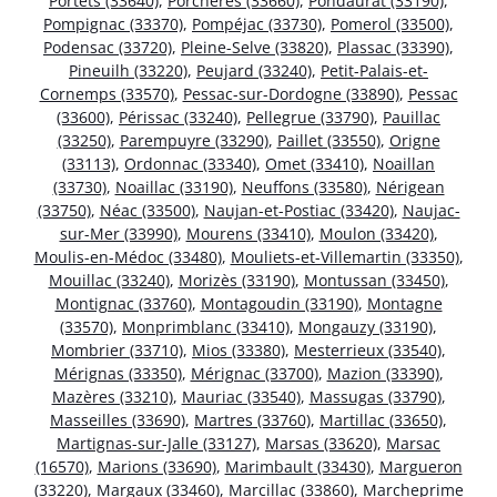
Portets (33640)
,
Porchères (33660)
,
Pondaurat (33190)
,
Pompignac (33370)
,
Pompéjac (33730)
,
Pomerol (33500)
,
Podensac (33720)
,
Pleine-Selve (33820)
,
Plassac (33390)
,
Pineuilh (33220)
,
Peujard (33240)
,
Petit-Palais-et-
Cornemps (33570)
,
Pessac-sur-Dordogne (33890)
,
Pessac
(33600)
,
Périssac (33240)
,
Pellegrue (33790)
,
Pauillac
(33250)
,
Parempuyre (33290)
,
Paillet (33550)
,
Origne
(33113)
,
Ordonnac (33340)
,
Omet (33410)
,
Noaillan
(33730)
,
Noaillac (33190)
,
Neuffons (33580)
,
Nérigean
(33750)
,
Néac (33500)
,
Naujan-et-Postiac (33420)
,
Naujac-
sur-Mer (33990)
,
Mourens (33410)
,
Moulon (33420)
,
Moulis-en-Médoc (33480)
,
Mouliets-et-Villemartin (33350)
,
Mouillac (33240)
,
Morizès (33190)
,
Montussan (33450)
,
Montignac (33760)
,
Montagoudin (33190)
,
Montagne
(33570)
,
Monprimblanc (33410)
,
Mongauzy (33190)
,
Mombrier (33710)
,
Mios (33380)
,
Mesterrieux (33540)
,
Mérignas (33350)
,
Mérignac (33700)
,
Mazion (33390)
,
Mazères (33210)
,
Mauriac (33540)
,
Massugas (33790)
,
Masseilles (33690)
,
Martres (33760)
,
Martillac (33650)
,
Martignas-sur-Jalle (33127)
,
Marsas (33620)
,
Marsac
(16570)
,
Marions (33690)
,
Marimbault (33430)
,
Margueron
(33220)
,
Margaux (33460)
,
Marcillac (33860)
,
Marcheprime