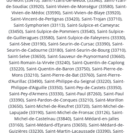
du-Mont (33410)
,
Saint-Yzans-de-Médoc (33340)
,
Saint-Yzan-
de-Soudiac (33920)
,
Saint-Vivien-de-Monségur (33580)
,
Saint-
Vivien-de-Médoc (33590)
,
Saint-Vivien-de-Blaye (33920)
,
Saint-Vincent-de-Pertignas (33420)
,
Saint-Trojan (33710)
,
Saint-Symphorien (33113)
,
Saint-Sulpice-et-Cameyrac
(33450)
,
Saint-Sulpice-de-Pommiers (33540)
,
Saint-Sulpice-
de-Guilleragues (33580)
,
Saint-Sulpice-de-Faleyrens (33330)
,
Saint-Sève (33190)
,
Saint-Seurin-de-Cursac (33390)
,
Saint-
Seurin-de-Cadourne (33180)
,
Saint-Seurin-de-Bourg (33710)
,
Saint-Selve (33650)
,
Saint-Sauveur-de-Puynormand (33660)
,
Saint-Romain-la-Virvée (33240)
,
Saint-Quentin-de-Caplong
(33220)
,
Saint-Quentin-de-Baron (33750)
,
Saint-Pierre-de-
Mons (33210)
,
Saint-Pierre-de-Bat (33760)
,
Saint-Pierre-
d’Aurillac (33490)
,
Saint-Philippe-du-Seignal (33220)
,
Saint-
Philippe-d’Aiguille (33350)
,
Saint-Pey-de-Castets (33350)
,
Saint-Pey-d’Armens (33330)
,
Saint-Paul (87260)
,
Saint-Paul
(33390)
,
Saint-Pardon-de-Conques (33210)
,
Saint-Morillon
(33650)
,
Saint-Michel-de-Rieufret (33720)
,
Saint-Michel-de-
Lapujade (33190)
,
Saint-Michel-de-Fronsac (33126)
,
Saint-
Michel-de-Castelnau (33840)
,
Saint-Médard-en-Jalles
(33160)
,
Saint-Médard-d’Eyrans (33650)
,
Saint-Médard-de-
Guizières (33230)
,
Saint-Martin-Lacaussade (33390)
,
Saint-