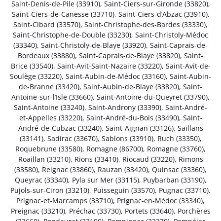
Saint-Denis-de-Pile (33910)
,
Saint-Ciers-sur-Gironde (33820)
,
Saint-Ciers-de-Canesse (33710)
,
Saint-Ciers-d’Abzac (33910)
,
Saint-Cibard (33570)
,
Saint-Christophe-des-Bardes (33330)
,
Saint-Christophe-de-Double (33230)
,
Saint-Christoly-Médoc
(33340)
,
Saint-Christoly-de-Blaye (33920)
,
Saint-Caprais-de-
Bordeaux (33880)
,
Saint-Caprais-de-Blaye (33820)
,
Saint-
Brice (33540)
,
Saint-Avit-Saint-Nazaire (33220)
,
Saint-Avit-de-
Soulège (33220)
,
Saint-Aubin-de-Médoc (33160)
,
Saint-Aubin-
de-Branne (33420)
,
Saint-Aubin-de-Blaye (33820)
,
Saint-
Antoine-sur-l’Isle (33660)
,
Saint-Antoine-du-Queyret (33790)
,
Saint-Antoine (33240)
,
Saint-Androny (33390)
,
Saint-André-
et-Appelles (33220)
,
Saint-André-du-Bois (33490)
,
Saint-
André-de-Cubzac (33240)
,
Saint-Aignan (33126)
,
Saillans
(33141)
,
Sadirac (33670)
,
Sablons (33910)
,
Ruch (33350)
,
Roquebrune (33580)
,
Romagne (86700)
,
Romagne (33760)
,
Roaillan (33210)
,
Rions (33410)
,
Riocaud (33220)
,
Rimons
(33580)
,
Reignac (33860)
,
Rauzan (33420)
,
Quinsac (33360)
,
Queyrac (33340)
,
Pyla sur Mer (33115)
,
Puybarban (33190)
,
Pujols-sur-Ciron (33210)
,
Puisseguin (33570)
,
Pugnac (33710)
,
Prignac-et-Marcamps (33710)
,
Prignac-en-Médoc (33340)
,
Preignac (33210)
,
Préchac (33730)
,
Portets (33640)
,
Porchères