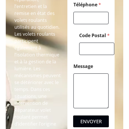
Téléphone
*
l’entretien et la
remise en état des
volets roulants
utilisés au quotidien.
Les volets roulants
Code Postal
*
participent
également à
l’isolation thermique
et à la gestion de la
Message
lumière. Les
mécanismes peuvent
se détériorer avec le
temps. Dans ces
situations, une
intervention de
Réparateur volet
roulant permet
ENVOYER
d’identifier l’origine