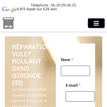
Téléphone :
06.20.09.00.25
4.8/5 basés sur 628 avis
RÉPARATION
VOLET
*
Nom
*
ROULANT
*
E
DANS
-
m
GIRONDE
a
(33)
i
E-mail
*
l
Le Réparation volet
roulant en Gironde
permet d’assurer la
réparation,