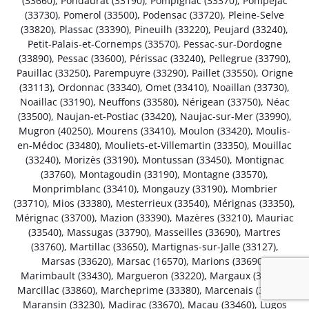
(33660)
,
Pondaurat (33190)
,
Pompignac (33370)
,
Pompéjac
(33730)
,
Pomerol (33500)
,
Podensac (33720)
,
Pleine-Selve
(33820)
,
Plassac (33390)
,
Pineuilh (33220)
,
Peujard (33240)
,
Petit-Palais-et-Cornemps (33570)
,
Pessac-sur-Dordogne
(33890)
,
Pessac (33600)
,
Périssac (33240)
,
Pellegrue (33790)
,
Pauillac (33250)
,
Parempuyre (33290)
,
Paillet (33550)
,
Origne
(33113)
,
Ordonnac (33340)
,
Omet (33410)
,
Noaillan (33730)
,
Noaillac (33190)
,
Neuffons (33580)
,
Nérigean (33750)
,
Néac
(33500)
,
Naujan-et-Postiac (33420)
,
Naujac-sur-Mer (33990)
,
Mugron (40250)
,
Mourens (33410)
,
Moulon (33420)
,
Moulis-
en-Médoc (33480)
,
Mouliets-et-Villemartin (33350)
,
Mouillac
(33240)
,
Morizès (33190)
,
Montussan (33450)
,
Montignac
(33760)
,
Montagoudin (33190)
,
Montagne (33570)
,
Monprimblanc (33410)
,
Mongauzy (33190)
,
Mombrier
(33710)
,
Mios (33380)
,
Mesterrieux (33540)
,
Mérignas (33350)
,
Mérignac (33700)
,
Mazion (33390)
,
Mazères (33210)
,
Mauriac
(33540)
,
Massugas (33790)
,
Masseilles (33690)
,
Martres
(33760)
,
Martillac (33650)
,
Martignas-sur-Jalle (33127)
,
Marsas (33620)
,
Marsac (16570)
,
Marions (33690)
,
Marimbault (33430)
,
Margueron (33220)
,
Margaux (33460)
,
Marcillac (33860)
,
Marcheprime (33380)
,
Marcenais (33620)
,
Maransin (33230)
,
Madirac (33670)
,
Macau (33460)
,
Lugos