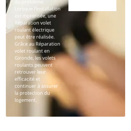
du problème.
Lorsque l’installation
est motorisée, une
Réparation volet
roulant électrique
peut être réalisée.
Grâce au Réparation
volet roulant en
Gironde, les volets
roulants peuvent
retrouver leur
efficacité et
continuer à assurer
la protection du
logement.