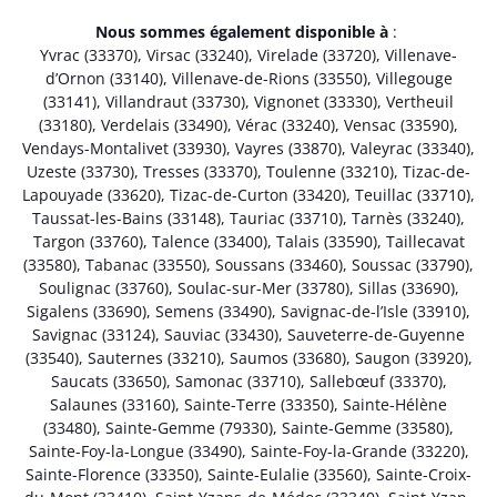
Nous sommes également disponible à
:
Yvrac (33370)
,
Virsac (33240)
,
Virelade (33720)
,
Villenave-
d’Ornon (33140)
,
Villenave-de-Rions (33550)
,
Villegouge
(33141)
,
Villandraut (33730)
,
Vignonet (33330)
,
Vertheuil
(33180)
,
Verdelais (33490)
,
Vérac (33240)
,
Vensac (33590)
,
Vendays-Montalivet (33930)
,
Vayres (33870)
,
Valeyrac (33340)
,
Uzeste (33730)
,
Tresses (33370)
,
Toulenne (33210)
,
Tizac-de-
Lapouyade (33620)
,
Tizac-de-Curton (33420)
,
Teuillac (33710)
,
Taussat-les-Bains (33148)
,
Tauriac (33710)
,
Tarnès (33240)
,
Targon (33760)
,
Talence (33400)
,
Talais (33590)
,
Taillecavat
(33580)
,
Tabanac (33550)
,
Soussans (33460)
,
Soussac (33790)
,
Soulignac (33760)
,
Soulac-sur-Mer (33780)
,
Sillas (33690)
,
Sigalens (33690)
,
Semens (33490)
,
Savignac-de-l’Isle (33910)
,
Savignac (33124)
,
Sauviac (33430)
,
Sauveterre-de-Guyenne
(33540)
,
Sauternes (33210)
,
Saumos (33680)
,
Saugon (33920)
,
Saucats (33650)
,
Samonac (33710)
,
Sallebœuf (33370)
,
Salaunes (33160)
,
Sainte-Terre (33350)
,
Sainte-Hélène
(33480)
,
Sainte-Gemme (79330)
,
Sainte-Gemme (33580)
,
Sainte-Foy-la-Longue (33490)
,
Sainte-Foy-la-Grande (33220)
,
Sainte-Florence (33350)
,
Sainte-Eulalie (33560)
,
Sainte-Croix-