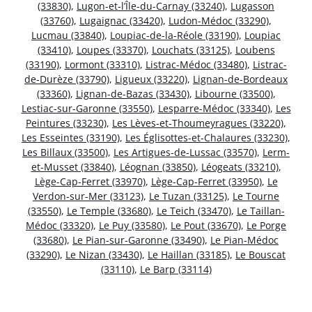
(33830)
,
Lugon-et-l’Île-du-Carnay (33240)
,
Lugasson
(33760)
,
Lugaignac (33420)
,
Ludon-Médoc (33290)
,
Lucmau (33840)
,
Loupiac-de-la-Réole (33190)
,
Loupiac
(33410)
,
Loupes (33370)
,
Louchats (33125)
,
Loubens
(33190)
,
Lormont (33310)
,
Listrac-Médoc (33480)
,
Listrac-
de-Durèze (33790)
,
Ligueux (33220)
,
Lignan-de-Bordeaux
(33360)
,
Lignan-de-Bazas (33430)
,
Libourne (33500)
,
Lestiac-sur-Garonne (33550)
,
Lesparre-Médoc (33340)
,
Les
Peintures (33230)
,
Les Lèves-et-Thoumeyragues (33220)
,
Les Esseintes (33190)
,
Les Églisottes-et-Chalaures (33230)
,
Les Billaux (33500)
,
Les Artigues-de-Lussac (33570)
,
Lerm-
et-Musset (33840)
,
Léognan (33850)
,
Léogeats (33210)
,
Lège-Cap-Ferret (33970)
,
Lège-Cap-Ferret (33950)
,
Le
Verdon-sur-Mer (33123)
,
Le Tuzan (33125)
,
Le Tourne
(33550)
,
Le Temple (33680)
,
Le Teich (33470)
,
Le Taillan-
Médoc (33320)
,
Le Puy (33580)
,
Le Pout (33670)
,
Le Porge
(33680)
,
Le Pian-sur-Garonne (33490)
,
Le Pian-Médoc
(33290)
,
Le Nizan (33430)
,
Le Haillan (33185)
,
Le Bouscat
(33110)
,
Le Barp (33114)