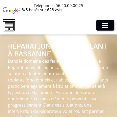
Téléphone :
06.20.09.00.25
4.8/5 basés sur 628 avis
RÉPARATION VOLET ROULANT
À BASSANNE
Dans le domaine des fermetures de l’habitat, le
Réparation volet roulant à Bassanne constitue une
solution adaptée pour maintenir des volets
roulants fonctionnels et fiables. Les volets roulants
participent également à l’isolation thermique et à
la gestion de la lumière. Avec une utilisation
quotidienne, certains éléments peuvent s’user
progressivement. Dans ces situations, une
intervention de Réparateur volet roulant permet