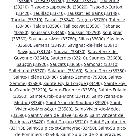
(33340)
,
Uzeste (33730)
,
Tresses (33370)
,
Toulenne
(33210)
,
Tizac-de-Lapouyade (33620)
,
Tizac-de-Curton
(33420)
,
Teuillac (33710)
,
Taussat-les-Bains (33148)
,
Tauriac (33710)
,
Tarnès (33240)
,
Targon (33760)
,
Talence
(33400)
,
Talais (33590)
,
Taillecavat (33580)
,
Tabanac
(33550)
,
Soussans (33460)
,
Soussac (33790)
,
Soulignac
(33760)
,
Soulac-sur-Mer (33780)
,
Sillas (33690)
,
Sigalens
(33690)
,
Semens (33490)
,
Savignac-de-l’Isle (33910)
,
Savignac (33124)
,
Sauviac (33430)
,
Sauveterre-de-
Guyenne (33540)
,
Sauternes (33210)
,
Saumos (33680)
,
Saugon (33920)
,
Saucats (33650)
,
Samonac (33710)
,
Sallebœuf (33370)
,
Salaunes (33160)
,
Sainte-Terre (33350)
,
Sainte-Hélène (33480)
,
Sainte-Gemme (79330)
,
Sainte-
Gemme (33580)
,
Sainte-Foy-la-Longue (33490)
,
Sainte-Foy-
la-Grande (33220)
,
Sainte-Florence (33350)
,
Sainte-Eulalie
(33560)
,
Sainte-Croix-du-Mont (33410)
,
Saint-Yzans-de-
Médoc (33340)
,
Saint-Yzan-de-Soudiac (33920)
,
Saint-
Vivien-de-Monségur (33580)
,
Saint-Vivien-de-Médoc
(33590)
,
Saint-Vivien-de-Blaye (33920)
,
Saint-Vincent-de-
Pertignas (33420)
,
Saint-Trojan (33710)
,
Saint-Symphorien
(33113)
,
Saint-Sulpice-et-Cameyrac (33450)
,
Saint-Sulpice-
de-Pommiers (33540)
,
Saint-Sulpice-de-Guilleragues