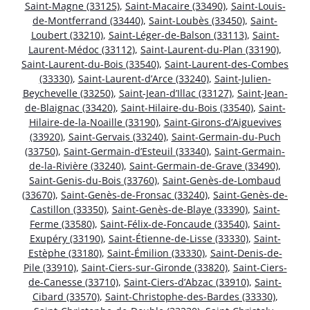
Saint-Magne (33125)
,
Saint-Macaire (33490)
,
Saint-Louis-
de-Montferrand (33440)
,
Saint-Loubès (33450)
,
Saint-
Loubert (33210)
,
Saint-Léger-de-Balson (33113)
,
Saint-
Laurent-Médoc (33112)
,
Saint-Laurent-du-Plan (33190)
,
Saint-Laurent-du-Bois (33540)
,
Saint-Laurent-des-Combes
(33330)
,
Saint-Laurent-d’Arce (33240)
,
Saint-Julien-
Beychevelle (33250)
,
Saint-Jean-d’Illac (33127)
,
Saint-Jean-
de-Blaignac (33420)
,
Saint-Hilaire-du-Bois (33540)
,
Saint-
Hilaire-de-la-Noaille (33190)
,
Saint-Girons-d’Aiguevives
(33920)
,
Saint-Gervais (33240)
,
Saint-Germain-du-Puch
(33750)
,
Saint-Germain-d’Esteuil (33340)
,
Saint-Germain-
de-la-Rivière (33240)
,
Saint-Germain-de-Grave (33490)
,
Saint-Genis-du-Bois (33760)
,
Saint-Genès-de-Lombaud
(33670)
,
Saint-Genès-de-Fronsac (33240)
,
Saint-Genès-de-
Castillon (33350)
,
Saint-Genès-de-Blaye (33390)
,
Saint-
Ferme (33580)
,
Saint-Félix-de-Foncaude (33540)
,
Saint-
Exupéry (33190)
,
Saint-Étienne-de-Lisse (33330)
,
Saint-
Estèphe (33180)
,
Saint-Émilion (33330)
,
Saint-Denis-de-
Pile (33910)
,
Saint-Ciers-sur-Gironde (33820)
,
Saint-Ciers-
de-Canesse (33710)
,
Saint-Ciers-d’Abzac (33910)
,
Saint-
Cibard (33570)
,
Saint-Christophe-des-Bardes (33330)
,