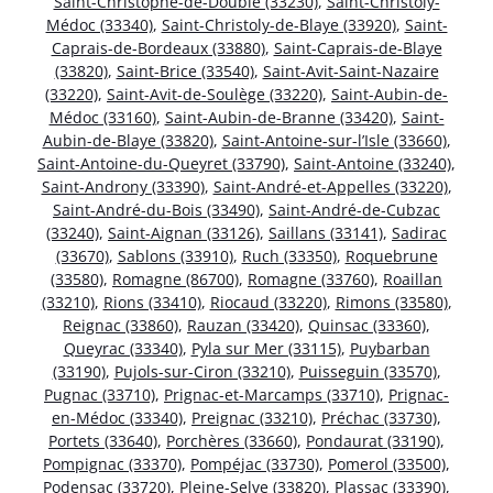
Saint-Christophe-de-Double (33230)
,
Saint-Christoly-
Médoc (33340)
,
Saint-Christoly-de-Blaye (33920)
,
Saint-
Caprais-de-Bordeaux (33880)
,
Saint-Caprais-de-Blaye
(33820)
,
Saint-Brice (33540)
,
Saint-Avit-Saint-Nazaire
(33220)
,
Saint-Avit-de-Soulège (33220)
,
Saint-Aubin-de-
Médoc (33160)
,
Saint-Aubin-de-Branne (33420)
,
Saint-
Aubin-de-Blaye (33820)
,
Saint-Antoine-sur-l’Isle (33660)
,
Saint-Antoine-du-Queyret (33790)
,
Saint-Antoine (33240)
,
Saint-Androny (33390)
,
Saint-André-et-Appelles (33220)
,
Saint-André-du-Bois (33490)
,
Saint-André-de-Cubzac
(33240)
,
Saint-Aignan (33126)
,
Saillans (33141)
,
Sadirac
(33670)
,
Sablons (33910)
,
Ruch (33350)
,
Roquebrune
(33580)
,
Romagne (86700)
,
Romagne (33760)
,
Roaillan
(33210)
,
Rions (33410)
,
Riocaud (33220)
,
Rimons (33580)
,
Reignac (33860)
,
Rauzan (33420)
,
Quinsac (33360)
,
Queyrac (33340)
,
Pyla sur Mer (33115)
,
Puybarban
(33190)
,
Pujols-sur-Ciron (33210)
,
Puisseguin (33570)
,
Pugnac (33710)
,
Prignac-et-Marcamps (33710)
,
Prignac-
en-Médoc (33340)
,
Preignac (33210)
,
Préchac (33730)
,
Portets (33640)
,
Porchères (33660)
,
Pondaurat (33190)
,
Pompignac (33370)
,
Pompéjac (33730)
,
Pomerol (33500)
,
Podensac (33720)
,
Pleine-Selve (33820)
,
Plassac (33390)
,