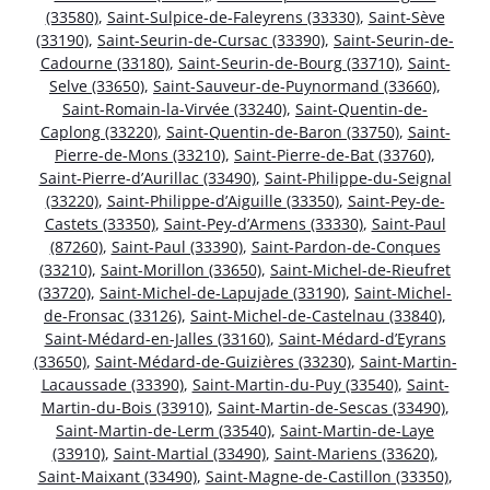
(33580)
,
Saint-Sulpice-de-Faleyrens (33330)
,
Saint-Sève
(33190)
,
Saint-Seurin-de-Cursac (33390)
,
Saint-Seurin-de-
Cadourne (33180)
,
Saint-Seurin-de-Bourg (33710)
,
Saint-
Selve (33650)
,
Saint-Sauveur-de-Puynormand (33660)
,
Saint-Romain-la-Virvée (33240)
,
Saint-Quentin-de-
Caplong (33220)
,
Saint-Quentin-de-Baron (33750)
,
Saint-
Pierre-de-Mons (33210)
,
Saint-Pierre-de-Bat (33760)
,
Saint-Pierre-d’Aurillac (33490)
,
Saint-Philippe-du-Seignal
(33220)
,
Saint-Philippe-d’Aiguille (33350)
,
Saint-Pey-de-
Castets (33350)
,
Saint-Pey-d’Armens (33330)
,
Saint-Paul
(87260)
,
Saint-Paul (33390)
,
Saint-Pardon-de-Conques
(33210)
,
Saint-Morillon (33650)
,
Saint-Michel-de-Rieufret
(33720)
,
Saint-Michel-de-Lapujade (33190)
,
Saint-Michel-
de-Fronsac (33126)
,
Saint-Michel-de-Castelnau (33840)
,
Saint-Médard-en-Jalles (33160)
,
Saint-Médard-d’Eyrans
(33650)
,
Saint-Médard-de-Guizières (33230)
,
Saint-Martin-
Lacaussade (33390)
,
Saint-Martin-du-Puy (33540)
,
Saint-
Martin-du-Bois (33910)
,
Saint-Martin-de-Sescas (33490)
,
Saint-Martin-de-Lerm (33540)
,
Saint-Martin-de-Laye
(33910)
,
Saint-Martial (33490)
,
Saint-Mariens (33620)
,
Saint-Maixant (33490)
,
Saint-Magne-de-Castillon (33350)
,