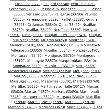
Pineuilh (33220)
,
Peujard (33240)
,
Petit-Palais-et-
Cornemps (33570)
,
Pessac-sur-Dordogne (33890)
,
Pessac
(33600)
,
Périssac (33240)
,
Pellegrue (33790)
,
Pauillac
(33250)
,
Parempuyre (33290)
,
Paillet (33550)
,
Origne
(33113)
,
Ordonnac (33340)
,
Omet (33410)
,
Noaillan
(33730)
,
Noaillac (33190)
,
Neuffons (33580)
,
Nérigean
(33750)
,
Néac (33500)
,
Naujan-et-Postiac (33420)
,
Naujac-
sur-Mer (33990)
,
Mugron (40250)
,
Mourens (33410)
,
Moulon (33420)
,
Moulis-en-Médoc (33480)
,
Mouliets-et-
Villemartin (33350)
,
Mouillac (33240)
,
Morizès (33190)
,
Montussan (33450)
,
Montignac (33760)
,
Montagoudin
(33190)
,
Montagne (33570)
,
Monprimblanc (33410)
,
Mongauzy (33190)
,
Mombrier (33710)
,
Mios (33380)
,
Mesterrieux (33540)
,
Mérignas (33350)
,
Mérignac (33700)
,
Mazion (33390)
,
Mazères (33210)
,
Mauriac (33540)
,
Massugas (33790)
,
Masseilles (33690)
,
Martres (33760)
,
Martillac (33650)
,
Martignas-sur-Jalle (33127)
,
Marsas
(33620)
,
Marsac (16570)
,
Marions (33690)
,
Marimbault
(33430)
,
Margueron (33220)
,
Margaux (33460)
,
Marcillac
(33860)
,
Marcheprime (33380)
,
Marcenais (33620)
,
Maransin (33230)
,
Madirac (33670)
,
Macau (33460)
,
Lugos