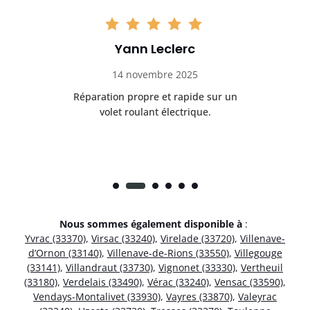
Yann Leclerc
14 novembre 2025
t
Réparation propre et rapide sur un
de.
volet roulant électrique.
rap
Nous sommes également disponible à
:
Yvrac (33370)
,
Virsac (33240)
,
Virelade (33720)
,
Villenave-
d’Ornon (33140)
,
Villenave-de-Rions (33550)
,
Villegouge
(33141)
,
Villandraut (33730)
,
Vignonet (33330)
,
Vertheuil
(33180)
,
Verdelais (33490)
,
Vérac (33240)
,
Vensac (33590)
,
Vendays-Montalivet (33930)
,
Vayres (33870)
,
Valeyrac