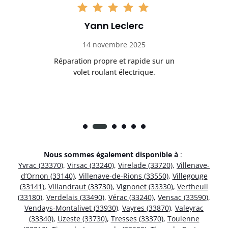
Yann Leclerc
14 novembre 2025
t
Réparation propre et rapide sur un
de.
volet roulant électrique.
rap
Nous sommes également disponible à
:
Yvrac (33370)
,
Virsac (33240)
,
Virelade (33720)
,
Villenave-
d’Ornon (33140)
,
Villenave-de-Rions (33550)
,
Villegouge
(33141)
,
Villandraut (33730)
,
Vignonet (33330)
,
Vertheuil
(33180)
,
Verdelais (33490)
,
Vérac (33240)
,
Vensac (33590)
,
Vendays-Montalivet (33930)
,
Vayres (33870)
,
Valeyrac
(33340)
,
Uzeste (33730)
,
Tresses (33370)
,
Toulenne