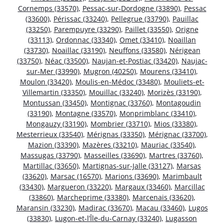
Cornemps (33570)
,
Pessac-sur-Dordogne (33890)
,
Pessac
(33600)
,
Périssac (33240)
,
Pellegrue (33790)
,
Pauillac
(33250)
,
Parempuyre (33290)
,
Paillet (33550)
,
Origne
(33113)
,
Ordonnac (33340)
,
Omet (33410)
,
Noaillan
(33730)
,
Noaillac (33190)
,
Neuffons (33580)
,
Nérigean
(33750)
,
Néac (33500)
,
Naujan-et-Postiac (33420)
,
Naujac-
sur-Mer (33990)
,
Mugron (40250)
,
Mourens (33410)
,
Moulon (33420)
,
Moulis-en-Médoc (33480)
,
Mouliets-et-
Villemartin (33350)
,
Mouillac (33240)
,
Morizès (33190)
,
Montussan (33450)
,
Montignac (33760)
,
Montagoudin
(33190)
,
Montagne (33570)
,
Monprimblanc (33410)
,
Mongauzy (33190)
,
Mombrier (33710)
,
Mios (33380)
,
Mesterrieux (33540)
,
Mérignas (33350)
,
Mérignac (33700)
,
Mazion (33390)
,
Mazères (33210)
,
Mauriac (33540)
,
Massugas (33790)
,
Masseilles (33690)
,
Martres (33760)
,
Martillac (33650)
,
Martignas-sur-Jalle (33127)
,
Marsas
(33620)
,
Marsac (16570)
,
Marions (33690)
,
Marimbault
(33430)
,
Margueron (33220)
,
Margaux (33460)
,
Marcillac
(33860)
,
Marcheprime (33380)
,
Marcenais (33620)
,
Maransin (33230)
,
Madirac (33670)
,
Macau (33460)
,
Lugos
(33830)
,
Lugon-et-l’Île-du-Carnay (33240)
,
Lugasson