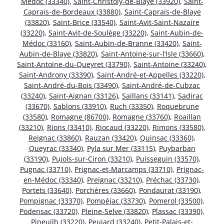
Médoc (33340)
,
Saint-Christoly-de-Blaye (33920)
,
Saint-
Caprais-de-Bordeaux (33880)
,
Saint-Caprais-de-Blaye
(33820)
,
Saint-Brice (33540)
,
Saint-Avit-Saint-Nazaire
(33220)
,
Saint-Avit-de-Soulège (33220)
,
Saint-Aubin-de-
Médoc (33160)
,
Saint-Aubin-de-Branne (33420)
,
Saint-
Aubin-de-Blaye (33820)
,
Saint-Antoine-sur-l’Isle (33660)
,
Saint-Antoine-du-Queyret (33790)
,
Saint-Antoine (33240)
,
Saint-Androny (33390)
,
Saint-André-et-Appelles (33220)
,
Saint-André-du-Bois (33490)
,
Saint-André-de-Cubzac
(33240)
,
Saint-Aignan (33126)
,
Saillans (33141)
,
Sadirac
(33670)
,
Sablons (33910)
,
Ruch (33350)
,
Roquebrune
(33580)
,
Romagne (86700)
,
Romagne (33760)
,
Roaillan
(33210)
,
Rions (33410)
,
Riocaud (33220)
,
Rimons (33580)
,
Reignac (33860)
,
Rauzan (33420)
,
Quinsac (33360)
,
Queyrac (33340)
,
Pyla sur Mer (33115)
,
Puybarban
(33190)
,
Pujols-sur-Ciron (33210)
,
Puisseguin (33570)
,
Pugnac (33710)
,
Prignac-et-Marcamps (33710)
,
Prignac-
en-Médoc (33340)
,
Preignac (33210)
,
Préchac (33730)
,
Portets (33640)
,
Porchères (33660)
,
Pondaurat (33190)
,
Pompignac (33370)
,
Pompéjac (33730)
,
Pomerol (33500)
,
Podensac (33720)
,
Pleine-Selve (33820)
,
Plassac (33390)
,
Pineuilh (33220)
,
Peujard (33240)
,
Petit-Palais-et-