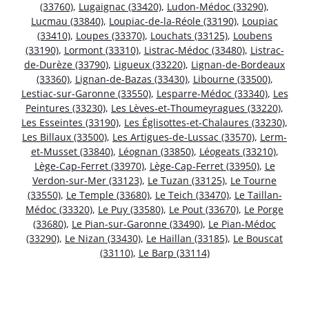
(33760)
,
Lugaignac (33420)
,
Ludon-Médoc (33290)
,
Lucmau (33840)
,
Loupiac-de-la-Réole (33190)
,
Loupiac
(33410)
,
Loupes (33370)
,
Louchats (33125)
,
Loubens
(33190)
,
Lormont (33310)
,
Listrac-Médoc (33480)
,
Listrac-
de-Durèze (33790)
,
Ligueux (33220)
,
Lignan-de-Bordeaux
(33360)
,
Lignan-de-Bazas (33430)
,
Libourne (33500)
,
Lestiac-sur-Garonne (33550)
,
Lesparre-Médoc (33340)
,
Les
Peintures (33230)
,
Les Lèves-et-Thoumeyragues (33220)
,
Les Esseintes (33190)
,
Les Églisottes-et-Chalaures (33230)
,
Les Billaux (33500)
,
Les Artigues-de-Lussac (33570)
,
Lerm-
et-Musset (33840)
,
Léognan (33850)
,
Léogeats (33210)
,
Lège-Cap-Ferret (33970)
,
Lège-Cap-Ferret (33950)
,
Le
Verdon-sur-Mer (33123)
,
Le Tuzan (33125)
,
Le Tourne
(33550)
,
Le Temple (33680)
,
Le Teich (33470)
,
Le Taillan-
Médoc (33320)
,
Le Puy (33580)
,
Le Pout (33670)
,
Le Porge
(33680)
,
Le Pian-sur-Garonne (33490)
,
Le Pian-Médoc
(33290)
,
Le Nizan (33430)
,
Le Haillan (33185)
,
Le Bouscat
(33110)
,
Le Barp (33114)