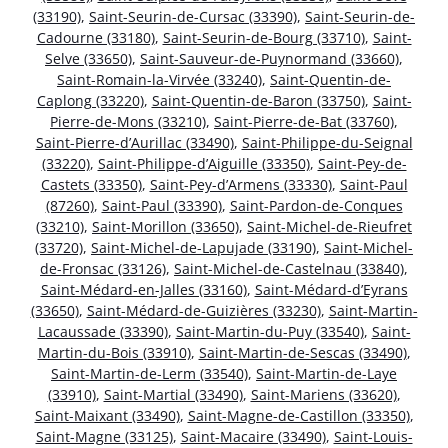
(33190)
,
Saint-Seurin-de-Cursac (33390)
,
Saint-Seurin-de-
Cadourne (33180)
,
Saint-Seurin-de-Bourg (33710)
,
Saint-
Selve (33650)
,
Saint-Sauveur-de-Puynormand (33660)
,
Saint-Romain-la-Virvée (33240)
,
Saint-Quentin-de-
Caplong (33220)
,
Saint-Quentin-de-Baron (33750)
,
Saint-
Pierre-de-Mons (33210)
,
Saint-Pierre-de-Bat (33760)
,
Saint-Pierre-d’Aurillac (33490)
,
Saint-Philippe-du-Seignal
(33220)
,
Saint-Philippe-d’Aiguille (33350)
,
Saint-Pey-de-
Castets (33350)
,
Saint-Pey-d’Armens (33330)
,
Saint-Paul
(87260)
,
Saint-Paul (33390)
,
Saint-Pardon-de-Conques
(33210)
,
Saint-Morillon (33650)
,
Saint-Michel-de-Rieufret
(33720)
,
Saint-Michel-de-Lapujade (33190)
,
Saint-Michel-
de-Fronsac (33126)
,
Saint-Michel-de-Castelnau (33840)
,
Saint-Médard-en-Jalles (33160)
,
Saint-Médard-d’Eyrans
(33650)
,
Saint-Médard-de-Guizières (33230)
,
Saint-Martin-
Lacaussade (33390)
,
Saint-Martin-du-Puy (33540)
,
Saint-
Martin-du-Bois (33910)
,
Saint-Martin-de-Sescas (33490)
,
Saint-Martin-de-Lerm (33540)
,
Saint-Martin-de-Laye
(33910)
,
Saint-Martial (33490)
,
Saint-Mariens (33620)
,
Saint-Maixant (33490)
,
Saint-Magne-de-Castillon (33350)
,
Saint-Magne (33125)
,
Saint-Macaire (33490)
,
Saint-Louis-