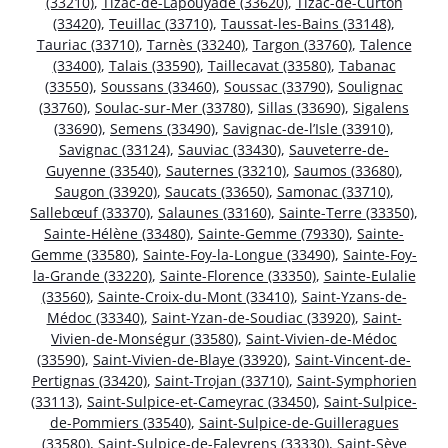
(33210)
,
Tizac-de-Lapouyade (33620)
,
Tizac-de-Curton
(33420)
,
Teuillac (33710)
,
Taussat-les-Bains (33148)
,
Tauriac (33710)
,
Tarnès (33240)
,
Targon (33760)
,
Talence
(33400)
,
Talais (33590)
,
Taillecavat (33580)
,
Tabanac
(33550)
,
Soussans (33460)
,
Soussac (33790)
,
Soulignac
(33760)
,
Soulac-sur-Mer (33780)
,
Sillas (33690)
,
Sigalens
(33690)
,
Semens (33490)
,
Savignac-de-l’Isle (33910)
,
Savignac (33124)
,
Sauviac (33430)
,
Sauveterre-de-
Guyenne (33540)
,
Sauternes (33210)
,
Saumos (33680)
,
Saugon (33920)
,
Saucats (33650)
,
Samonac (33710)
,
Sallebœuf (33370)
,
Salaunes (33160)
,
Sainte-Terre (33350)
,
Sainte-Hélène (33480)
,
Sainte-Gemme (79330)
,
Sainte-
Gemme (33580)
,
Sainte-Foy-la-Longue (33490)
,
Sainte-Foy-
la-Grande (33220)
,
Sainte-Florence (33350)
,
Sainte-Eulalie
(33560)
,
Sainte-Croix-du-Mont (33410)
,
Saint-Yzans-de-
Médoc (33340)
,
Saint-Yzan-de-Soudiac (33920)
,
Saint-
Vivien-de-Monségur (33580)
,
Saint-Vivien-de-Médoc
(33590)
,
Saint-Vivien-de-Blaye (33920)
,
Saint-Vincent-de-
Pertignas (33420)
,
Saint-Trojan (33710)
,
Saint-Symphorien
(33113)
,
Saint-Sulpice-et-Cameyrac (33450)
,
Saint-Sulpice-
de-Pommiers (33540)
,
Saint-Sulpice-de-Guilleragues
(33580)
,
Saint-Sulpice-de-Faleyrens (33330)
,
Saint-Sève