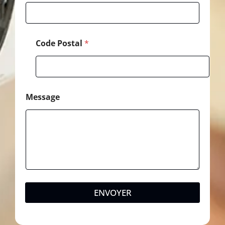
l
Code Postal
*
Message
ENVOYER