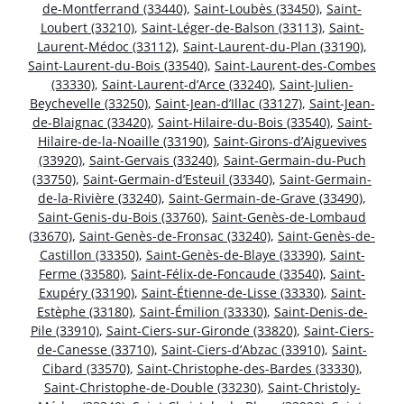
de-Montferrand (33440)
,
Saint-Loubès (33450)
,
Saint-
Loubert (33210)
,
Saint-Léger-de-Balson (33113)
,
Saint-
Laurent-Médoc (33112)
,
Saint-Laurent-du-Plan (33190)
,
Saint-Laurent-du-Bois (33540)
,
Saint-Laurent-des-Combes
(33330)
,
Saint-Laurent-d’Arce (33240)
,
Saint-Julien-
Beychevelle (33250)
,
Saint-Jean-d’Illac (33127)
,
Saint-Jean-
de-Blaignac (33420)
,
Saint-Hilaire-du-Bois (33540)
,
Saint-
Hilaire-de-la-Noaille (33190)
,
Saint-Girons-d’Aiguevives
(33920)
,
Saint-Gervais (33240)
,
Saint-Germain-du-Puch
(33750)
,
Saint-Germain-d’Esteuil (33340)
,
Saint-Germain-
de-la-Rivière (33240)
,
Saint-Germain-de-Grave (33490)
,
Saint-Genis-du-Bois (33760)
,
Saint-Genès-de-Lombaud
(33670)
,
Saint-Genès-de-Fronsac (33240)
,
Saint-Genès-de-
Castillon (33350)
,
Saint-Genès-de-Blaye (33390)
,
Saint-
Ferme (33580)
,
Saint-Félix-de-Foncaude (33540)
,
Saint-
Exupéry (33190)
,
Saint-Étienne-de-Lisse (33330)
,
Saint-
Estèphe (33180)
,
Saint-Émilion (33330)
,
Saint-Denis-de-
Pile (33910)
,
Saint-Ciers-sur-Gironde (33820)
,
Saint-Ciers-
de-Canesse (33710)
,
Saint-Ciers-d’Abzac (33910)
,
Saint-
Cibard (33570)
,
Saint-Christophe-des-Bardes (33330)
,
Saint-Christophe-de-Double (33230)
,
Saint-Christoly-