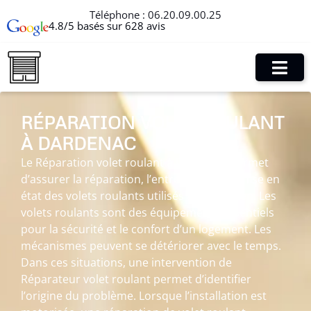
Téléphone :
06.20.09.00.25
4.8/5 basés sur 628 avis
RÉPARATION VOLET ROULANT
À DARDENAC
Le Réparation volet roulant à Dardenac permet
d’assurer la réparation, l’entretien et la remise en
état des volets roulants utilisés au quotidien. Les
volets roulants sont des équipements essentiels
pour la sécurité et le confort d’un logement. Les
mécanismes peuvent se détériorer avec le temps.
Dans ces situations, une intervention de
Réparateur volet roulant permet d’identifier
l’origine du problème. Lorsque l’installation est