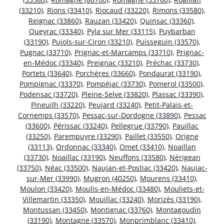
(33210)
,
Rions (33410)
,
Riocaud (33220)
,
Rimons (33580)
,
Reignac (33860)
,
Rauzan (33420)
,
Quinsac (33360)
,
Queyrac (33340)
,
Pyla sur Mer (33115)
,
Puybarban
(33190)
,
Pujols-sur-Ciron (33210)
,
Puisseguin (33570)
,
Pugnac (33710)
,
Prignac-et-Marcamps (33710)
,
Prignac-
en-Médoc (33340)
,
Preignac (33210)
,
Préchac (33730)
,
Portets (33640)
,
Porchères (33660)
,
Pondaurat (33190)
,
Pompignac (33370)
,
Pompéjac (33730)
,
Pomerol (33500)
,
Podensac (33720)
,
Pleine-Selve (33820)
,
Plassac (33390)
,
Pineuilh (33220)
,
Peujard (33240)
,
Petit-Palais-et-
Cornemps (33570)
,
Pessac-sur-Dordogne (33890)
,
Pessac
(33600)
,
Périssac (33240)
,
Pellegrue (33790)
,
Pauillac
(33250)
,
Parempuyre (33290)
,
Paillet (33550)
,
Origne
(33113)
,
Ordonnac (33340)
,
Omet (33410)
,
Noaillan
(33730)
,
Noaillac (33190)
,
Neuffons (33580)
,
Nérigean
(33750)
,
Néac (33500)
,
Naujan-et-Postiac (33420)
,
Naujac-
sur-Mer (33990)
,
Mugron (40250)
,
Mourens (33410)
,
Moulon (33420)
,
Moulis-en-Médoc (33480)
,
Mouliets-et-
Villemartin (33350)
,
Mouillac (33240)
,
Morizès (33190)
,
Montussan (33450)
,
Montignac (33760)
,
Montagoudin
(33190)
,
Montagne (33570)
,
Monprimblanc (33410)
,