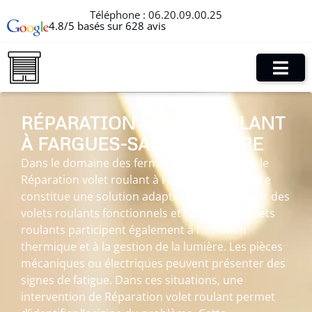
Téléphone :
06.20.09.00.25
4.8/5 basés sur 628 avis
RÉPARATION VOLET ROULANT
À FARGUES-SAINT-HILAIRE
Dans le domaine des fermetures de l’habitat, le
Réparation volet roulant à Fargues-Saint-Hilaire
constitue une solution adaptée pour maintenir des
volets roulants fonctionnels et fiables. Les volets
roulants participent également à l’isolation
thermique et à la gestion de la lumière. Les pièces
mécaniques ou électriques peuvent présenter des
signes de fatigue. Dans ces situations, une
intervention de Réparation volet roulant permet