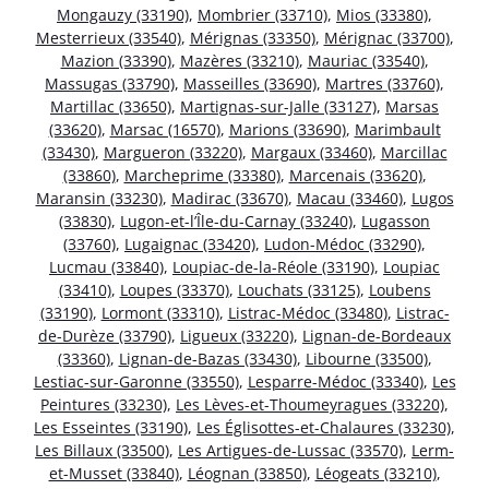
Mongauzy (33190)
,
Mombrier (33710)
,
Mios (33380)
,
Mesterrieux (33540)
,
Mérignas (33350)
,
Mérignac (33700)
,
Mazion (33390)
,
Mazères (33210)
,
Mauriac (33540)
,
Massugas (33790)
,
Masseilles (33690)
,
Martres (33760)
,
Martillac (33650)
,
Martignas-sur-Jalle (33127)
,
Marsas
(33620)
,
Marsac (16570)
,
Marions (33690)
,
Marimbault
(33430)
,
Margueron (33220)
,
Margaux (33460)
,
Marcillac
(33860)
,
Marcheprime (33380)
,
Marcenais (33620)
,
Maransin (33230)
,
Madirac (33670)
,
Macau (33460)
,
Lugos
(33830)
,
Lugon-et-l’Île-du-Carnay (33240)
,
Lugasson
(33760)
,
Lugaignac (33420)
,
Ludon-Médoc (33290)
,
Lucmau (33840)
,
Loupiac-de-la-Réole (33190)
,
Loupiac
(33410)
,
Loupes (33370)
,
Louchats (33125)
,
Loubens
(33190)
,
Lormont (33310)
,
Listrac-Médoc (33480)
,
Listrac-
de-Durèze (33790)
,
Ligueux (33220)
,
Lignan-de-Bordeaux
(33360)
,
Lignan-de-Bazas (33430)
,
Libourne (33500)
,
Lestiac-sur-Garonne (33550)
,
Lesparre-Médoc (33340)
,
Les
Peintures (33230)
,
Les Lèves-et-Thoumeyragues (33220)
,
Les Esseintes (33190)
,
Les Églisottes-et-Chalaures (33230)
,
Les Billaux (33500)
,
Les Artigues-de-Lussac (33570)
,
Lerm-
et-Musset (33840)
,
Léognan (33850)
,
Léogeats (33210)
,