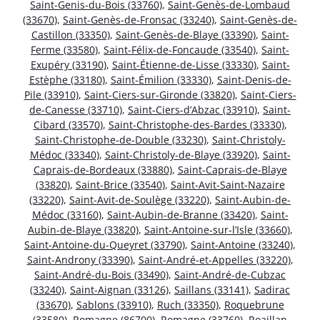
Saint-Genis-du-Bois (33760)
,
Saint-Genès-de-Lombaud
(33670)
,
Saint-Genès-de-Fronsac (33240)
,
Saint-Genès-de-
Castillon (33350)
,
Saint-Genès-de-Blaye (33390)
,
Saint-
Ferme (33580)
,
Saint-Félix-de-Foncaude (33540)
,
Saint-
Exupéry (33190)
,
Saint-Étienne-de-Lisse (33330)
,
Saint-
Estèphe (33180)
,
Saint-Émilion (33330)
,
Saint-Denis-de-
Pile (33910)
,
Saint-Ciers-sur-Gironde (33820)
,
Saint-Ciers-
de-Canesse (33710)
,
Saint-Ciers-d’Abzac (33910)
,
Saint-
Cibard (33570)
,
Saint-Christophe-des-Bardes (33330)
,
Saint-Christophe-de-Double (33230)
,
Saint-Christoly-
Médoc (33340)
,
Saint-Christoly-de-Blaye (33920)
,
Saint-
Caprais-de-Bordeaux (33880)
,
Saint-Caprais-de-Blaye
(33820)
,
Saint-Brice (33540)
,
Saint-Avit-Saint-Nazaire
(33220)
,
Saint-Avit-de-Soulège (33220)
,
Saint-Aubin-de-
Médoc (33160)
,
Saint-Aubin-de-Branne (33420)
,
Saint-
Aubin-de-Blaye (33820)
,
Saint-Antoine-sur-l’Isle (33660)
,
Saint-Antoine-du-Queyret (33790)
,
Saint-Antoine (33240)
,
Saint-Androny (33390)
,
Saint-André-et-Appelles (33220)
,
Saint-André-du-Bois (33490)
,
Saint-André-de-Cubzac
(33240)
,
Saint-Aignan (33126)
,
Saillans (33141)
,
Sadirac
(33670)
,
Sablons (33910)
,
Ruch (33350)
,
Roquebrune
(33580)
,
Romagne (86700)
,
Romagne (33760)
,
Roaillan