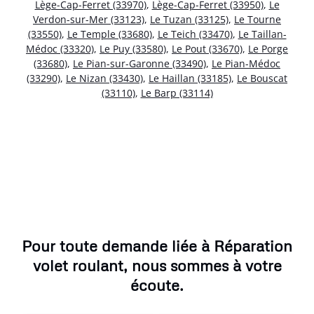
Lège-Cap-Ferret (33970)
,
Lège-Cap-Ferret (33950)
,
Le
Verdon-sur-Mer (33123)
,
Le Tuzan (33125)
,
Le Tourne
(33550)
,
Le Temple (33680)
,
Le Teich (33470)
,
Le Taillan-
Médoc (33320)
,
Le Puy (33580)
,
Le Pout (33670)
,
Le Porge
(33680)
,
Le Pian-sur-Garonne (33490)
,
Le Pian-Médoc
(33290)
,
Le Nizan (33430)
,
Le Haillan (33185)
,
Le Bouscat
(33110)
,
Le Barp (33114)
Pour toute demande liée à Réparation
volet roulant, nous sommes à votre
écoute.