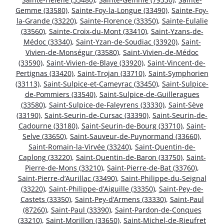
Gemme (33580)
,
Sainte-Foy-la-Longue (33490)
,
Sainte-Foy-
la-Grande (33220)
,
Sainte-Florence (33350)
,
Sainte-Eulalie
(33560)
,
Sainte-Croix-du-Mont (33410)
,
Saint-Yzans-de-
Médoc (33340)
,
Saint-Yzan-de-Soudiac (33920)
,
Saint-
Vivien-de-Monségur (33580)
,
Saint-Vivien-de-Médoc
(33590)
,
Saint-Vivien-de-Blaye (33920)
,
Saint-Vincent-de-
Pertignas (33420)
,
Saint-Trojan (33710)
,
Saint-Symphorien
(33113)
,
Saint-Sulpice-et-Cameyrac (33450)
,
Saint-Sulpice-
de-Pommiers (33540)
,
Saint-Sulpice-de-Guilleragues
(33580)
,
Saint-Sulpice-de-Faleyrens (33330)
,
Saint-Sève
(33190)
,
Saint-Seurin-de-Cursac (33390)
,
Saint-Seurin-de-
Cadourne (33180)
,
Saint-Seurin-de-Bourg (33710)
,
Saint-
Selve (33650)
,
Saint-Sauveur-de-Puynormand (33660)
,
Saint-Romain-la-Virvée (33240)
,
Saint-Quentin-de-
Caplong (33220)
,
Saint-Quentin-de-Baron (33750)
,
Saint-
Pierre-de-Mons (33210)
,
Saint-Pierre-de-Bat (33760)
,
Saint-Pierre-d’Aurillac (33490)
,
Saint-Philippe-du-Seignal
(33220)
,
Saint-Philippe-d’Aiguille (33350)
,
Saint-Pey-de-
Castets (33350)
,
Saint-Pey-d’Armens (33330)
,
Saint-Paul
(87260)
,
Saint-Paul (33390)
,
Saint-Pardon-de-Conques
(33210)
,
Saint-Morillon (33650)
,
Saint-Michel-de-Rieufret