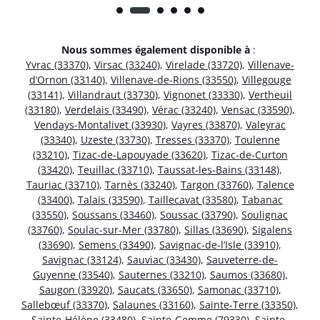
Nous sommes également disponible à
:
Yvrac (33370)
,
Virsac (33240)
,
Virelade (33720)
,
Villenave-
d’Ornon (33140)
,
Villenave-de-Rions (33550)
,
Villegouge
(33141)
,
Villandraut (33730)
,
Vignonet (33330)
,
Vertheuil
(33180)
,
Verdelais (33490)
,
Vérac (33240)
,
Vensac (33590)
,
Vendays-Montalivet (33930)
,
Vayres (33870)
,
Valeyrac
(33340)
,
Uzeste (33730)
,
Tresses (33370)
,
Toulenne
(33210)
,
Tizac-de-Lapouyade (33620)
,
Tizac-de-Curton
(33420)
,
Teuillac (33710)
,
Taussat-les-Bains (33148)
,
Tauriac (33710)
,
Tarnès (33240)
,
Targon (33760)
,
Talence
(33400)
,
Talais (33590)
,
Taillecavat (33580)
,
Tabanac
(33550)
,
Soussans (33460)
,
Soussac (33790)
,
Soulignac
(33760)
,
Soulac-sur-Mer (33780)
,
Sillas (33690)
,
Sigalens
(33690)
,
Semens (33490)
,
Savignac-de-l’Isle (33910)
,
Savignac (33124)
,
Sauviac (33430)
,
Sauveterre-de-
Guyenne (33540)
,
Sauternes (33210)
,
Saumos (33680)
,
Saugon (33920)
,
Saucats (33650)
,
Samonac (33710)
,
Sallebœuf (33370)
,
Salaunes (33160)
,
Sainte-Terre (33350)
,
Sainte-Hélène (33480)
,
Sainte-Gemme (79330)
,
Sainte-