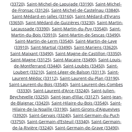
(33720)
,
Saint-Michel-de-Lapujade (33190)
,
Saint-Michel-
de-Fronsac (33126)
,
Saint-Michel-de-Castelnau (33840)
,
Saint-Médard-en-Jalles (33160)
,
Saint-Médard-d’Eyrans
(33650)
,
Saint-Médard-de-Guizières (33230)
,
Saint-Martin-
Lacaussade (33390)
,
Saint-Martin-du-Puy (33540)
,
Saint-
Martin-du-Bois (33910)
,
Saint-Martin-de-Sescas (33490)
,
Saint-Martin-de-Lerm (33540)
,
Saint-Martin-de-Laye
(33910)
,
Saint-Martial (33490)
,
Saint-Mariens (33620)
,
Saint-Maixant (33490)
,
Saint-Magne-de-Castillon (33350)
,
Saint-Magne (33125)
,
Saint-Macaire (33490)
,
Saint-Louis-
de-Montferrand (33440)
,
Saint-Loubès (33450)
,
Saint-
Loubert (33210)
,
Saint-Léger-de-Balson (33113)
,
Saint-
Laurent-Médoc (33112)
,
Saint-Laurent-du-Plan (33190)
,
Saint-Laurent-du-Bois (33540)
,
Saint-Laurent-des-Combes
(33330)
,
Saint-Laurent-d’Arce (33240)
,
Saint-Julien-
Beychevelle (33250)
,
Saint-Jean-d’Illac (33127)
,
Saint-Jean-
de-Blaignac (33420)
,
Saint-Hilaire-du-Bois (33540)
,
Saint-
Hilaire-de-la-Noaille (33190)
,
Saint-Girons-d’Aiguevives
(33920)
,
Saint-Gervais (33240)
,
Saint-Germain-du-Puch
(33750)
,
Saint-Germain-d’Esteuil (33340)
,
Saint-Germain-
de-la-Rivière (33240)
,
Saint-Germain-de-Grave (33490)
,