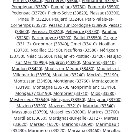
Portets (33640)
,
Porchères (33660)
,
Pondaurat (33190)
,
Pompignac (33370)
,
Pompéjac (33730)
,
Pomerol (33500)
,
Podensac (33720)
,
Pleine-Selve (33820)
,
Plassac (33390)
,
Pineuilh (33220)
,
Peujard (33240)
,
Petit-Palais-et-
Cornemps (33570)
,
Pessac-sur-Dordogne (33890)
,
Pessac
(33600)
,
Périssac (33240)
,
Pellegrue (33790)
,
Pauillac
(33250)
,
Parempuyre (33290)
,
Paillet (33550)
,
Origne
(33113)
,
Ordonnac (33340)
,
Omet (33410)
,
Noaillan
(33730)
,
Noaillac (33190)
,
Neuffons (33580)
,
Nérigean
(33750)
,
Néac (33500)
,
Naujan-et-Postiac (33420)
,
Naujac-
sur-Mer (33990)
,
Mugron (40250)
,
Mourens (33410)
,
Moulon (33420)
,
Moulis-en-Médoc (33480)
,
Mouliets-et-
Villemartin (33350)
,
Mouillac (33240)
,
Morizès (33190)
,
Montussan (33450)
,
Montignac (33760)
,
Montagoudin
(33190)
,
Montagne (33570)
,
Monprimblanc (33410)
,
Mongauzy (33190)
,
Mombrier (33710)
,
Mios (33380)
,
Mesterrieux (33540)
,
Mérignas (33350)
,
Mérignac (33700)
,
Mazion (33390)
,
Mazères (33210)
,
Mauriac (33540)
,
Massugas (33790)
,
Masseilles (33690)
,
Martres (33760)
,
Martillac (33650)
,
Martignas-sur-Jalle (33127)
,
Marsas
(33620)
,
Marsac (16570)
,
Marions (33690)
,
Marimbault
(33430)
,
Margueron (33220)
,
Margaux (33460)
,
Marcillac