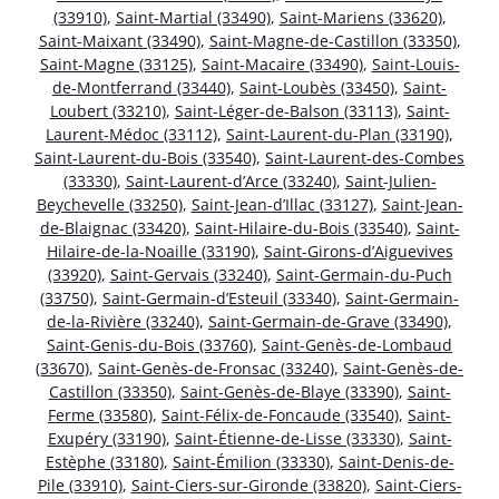
(33910)
,
Saint-Martial (33490)
,
Saint-Mariens (33620)
,
Saint-Maixant (33490)
,
Saint-Magne-de-Castillon (33350)
,
Saint-Magne (33125)
,
Saint-Macaire (33490)
,
Saint-Louis-
de-Montferrand (33440)
,
Saint-Loubès (33450)
,
Saint-
Loubert (33210)
,
Saint-Léger-de-Balson (33113)
,
Saint-
Laurent-Médoc (33112)
,
Saint-Laurent-du-Plan (33190)
,
Saint-Laurent-du-Bois (33540)
,
Saint-Laurent-des-Combes
(33330)
,
Saint-Laurent-d’Arce (33240)
,
Saint-Julien-
Beychevelle (33250)
,
Saint-Jean-d’Illac (33127)
,
Saint-Jean-
de-Blaignac (33420)
,
Saint-Hilaire-du-Bois (33540)
,
Saint-
Hilaire-de-la-Noaille (33190)
,
Saint-Girons-d’Aiguevives
(33920)
,
Saint-Gervais (33240)
,
Saint-Germain-du-Puch
(33750)
,
Saint-Germain-d’Esteuil (33340)
,
Saint-Germain-
de-la-Rivière (33240)
,
Saint-Germain-de-Grave (33490)
,
Saint-Genis-du-Bois (33760)
,
Saint-Genès-de-Lombaud
(33670)
,
Saint-Genès-de-Fronsac (33240)
,
Saint-Genès-de-
Castillon (33350)
,
Saint-Genès-de-Blaye (33390)
,
Saint-
Ferme (33580)
,
Saint-Félix-de-Foncaude (33540)
,
Saint-
Exupéry (33190)
,
Saint-Étienne-de-Lisse (33330)
,
Saint-
Estèphe (33180)
,
Saint-Émilion (33330)
,
Saint-Denis-de-
Pile (33910)
,
Saint-Ciers-sur-Gironde (33820)
,
Saint-Ciers-