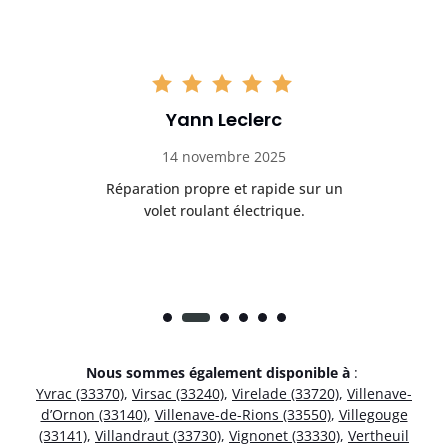
Yann Leclerc
14 novembre 2025
t
Réparation propre et rapide sur un
de.
volet roulant électrique.
rap
Nous sommes également disponible à
:
Yvrac (33370)
,
Virsac (33240)
,
Virelade (33720)
,
Villenave-
d’Ornon (33140)
,
Villenave-de-Rions (33550)
,
Villegouge
(33141)
,
Villandraut (33730)
,
Vignonet (33330)
,
Vertheuil