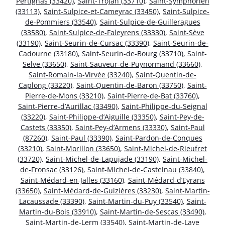
Pertignas (33420)
,
Saint-Trojan (33710)
,
Saint-Symphorien
(33113)
,
Saint-Sulpice-et-Cameyrac (33450)
,
Saint-Sulpice-
de-Pommiers (33540)
,
Saint-Sulpice-de-Guilleragues
(33580)
,
Saint-Sulpice-de-Faleyrens (33330)
,
Saint-Sève
(33190)
,
Saint-Seurin-de-Cursac (33390)
,
Saint-Seurin-de-
Cadourne (33180)
,
Saint-Seurin-de-Bourg (33710)
,
Saint-
Selve (33650)
,
Saint-Sauveur-de-Puynormand (33660)
,
Saint-Romain-la-Virvée (33240)
,
Saint-Quentin-de-
Caplong (33220)
,
Saint-Quentin-de-Baron (33750)
,
Saint-
Pierre-de-Mons (33210)
,
Saint-Pierre-de-Bat (33760)
,
Saint-Pierre-d’Aurillac (33490)
,
Saint-Philippe-du-Seignal
(33220)
,
Saint-Philippe-d’Aiguille (33350)
,
Saint-Pey-de-
Castets (33350)
,
Saint-Pey-d’Armens (33330)
,
Saint-Paul
(87260)
,
Saint-Paul (33390)
,
Saint-Pardon-de-Conques
(33210)
,
Saint-Morillon (33650)
,
Saint-Michel-de-Rieufret
(33720)
,
Saint-Michel-de-Lapujade (33190)
,
Saint-Michel-
de-Fronsac (33126)
,
Saint-Michel-de-Castelnau (33840)
,
Saint-Médard-en-Jalles (33160)
,
Saint-Médard-d’Eyrans
(33650)
,
Saint-Médard-de-Guizières (33230)
,
Saint-Martin-
Lacaussade (33390)
,
Saint-Martin-du-Puy (33540)
,
Saint-
Martin-du-Bois (33910)
,
Saint-Martin-de-Sescas (33490)
,
Saint-Martin-de-Lerm (33540)
,
Saint-Martin-de-Laye