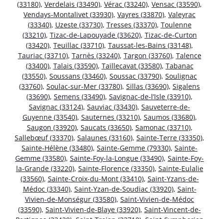
(33180)
,
Verdelais (33490)
,
Vérac (33240)
,
Vensac (33590)
,
Vendays-Montalivet (33930)
,
Vayres (33870)
,
Valeyrac
(33340)
,
Uzeste (33730)
,
Tresses (33370)
,
Toulenne
(33210)
,
Tizac-de-Lapouyade (33620)
,
Tizac-de-Curton
(33420)
,
Teuillac (33710)
,
Taussat-les-Bains (33148)
,
Tauriac (33710)
,
Tarnès (33240)
,
Targon (33760)
,
Talence
(33400)
,
Talais (33590)
,
Taillecavat (33580)
,
Tabanac
(33550)
,
Soussans (33460)
,
Soussac (33790)
,
Soulignac
(33760)
,
Soulac-sur-Mer (33780)
,
Sillas (33690)
,
Sigalens
(33690)
,
Semens (33490)
,
Savignac-de-l’Isle (33910)
,
Savignac (33124)
,
Sauviac (33430)
,
Sauveterre-de-
Guyenne (33540)
,
Sauternes (33210)
,
Saumos (33680)
,
Saugon (33920)
,
Saucats (33650)
,
Samonac (33710)
,
Sallebœuf (33370)
,
Salaunes (33160)
,
Sainte-Terre (33350)
,
Sainte-Hélène (33480)
,
Sainte-Gemme (79330)
,
Sainte-
Gemme (33580)
,
Sainte-Foy-la-Longue (33490)
,
Sainte-Foy-
la-Grande (33220)
,
Sainte-Florence (33350)
,
Sainte-Eulalie
(33560)
,
Sainte-Croix-du-Mont (33410)
,
Saint-Yzans-de-
Médoc (33340)
,
Saint-Yzan-de-Soudiac (33920)
,
Saint-
Vivien-de-Monségur (33580)
,
Saint-Vivien-de-Médoc
(33590)
,
Saint-Vivien-de-Blaye (33920)
,
Saint-Vincent-de-