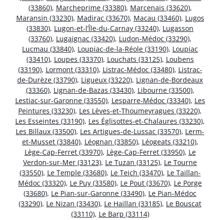
(33860)
,
Marcheprime (33380)
,
Marcenais (33620)
,
Maransin (33230)
,
Madirac (33670)
,
Macau (33460)
,
Lugos
(33830)
,
Lugon-et-l’Île-du-Carnay (33240)
,
Lugasson
(33760)
,
Lugaignac (33420)
,
Ludon-Médoc (33290)
,
Lucmau (33840)
,
Loupiac-de-la-Réole (33190)
,
Loupiac
(33410)
,
Loupes (33370)
,
Louchats (33125)
,
Loubens
(33190)
,
Lormont (33310)
,
Listrac-Médoc (33480)
,
Listrac-
de-Durèze (33790)
,
Ligueux (33220)
,
Lignan-de-Bordeaux
(33360)
,
Lignan-de-Bazas (33430)
,
Libourne (33500)
,
Lestiac-sur-Garonne (33550)
,
Lesparre-Médoc (33340)
,
Les
Peintures (33230)
,
Les Lèves-et-Thoumeyragues (33220)
,
Les Esseintes (33190)
,
Les Églisottes-et-Chalaures (33230)
,
Les Billaux (33500)
,
Les Artigues-de-Lussac (33570)
,
Lerm-
et-Musset (33840)
,
Léognan (33850)
,
Léogeats (33210)
,
Lège-Cap-Ferret (33970)
,
Lège-Cap-Ferret (33950)
,
Le
Verdon-sur-Mer (33123)
,
Le Tuzan (33125)
,
Le Tourne
(33550)
,
Le Temple (33680)
,
Le Teich (33470)
,
Le Taillan-
Médoc (33320)
,
Le Puy (33580)
,
Le Pout (33670)
,
Le Porge
(33680)
,
Le Pian-sur-Garonne (33490)
,
Le Pian-Médoc
(33290)
,
Le Nizan (33430)
,
Le Haillan (33185)
,
Le Bouscat
(33110)
,
Le Barp (33114)