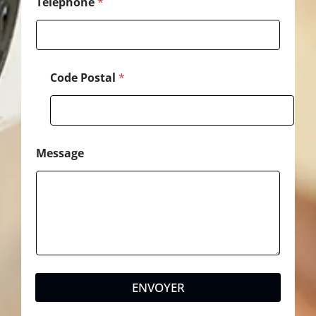
a
Téléphone
*
l
Code Postal
*
Message
ENVOYER