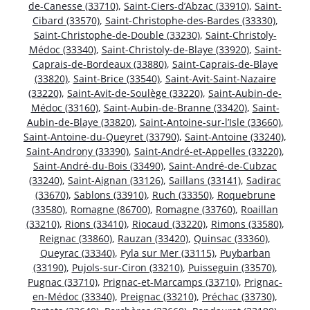
de-Canesse (33710)
,
Saint-Ciers-d’Abzac (33910)
,
Saint-
Cibard (33570)
,
Saint-Christophe-des-Bardes (33330)
,
Saint-Christophe-de-Double (33230)
,
Saint-Christoly-
Médoc (33340)
,
Saint-Christoly-de-Blaye (33920)
,
Saint-
Caprais-de-Bordeaux (33880)
,
Saint-Caprais-de-Blaye
(33820)
,
Saint-Brice (33540)
,
Saint-Avit-Saint-Nazaire
(33220)
,
Saint-Avit-de-Soulège (33220)
,
Saint-Aubin-de-
Médoc (33160)
,
Saint-Aubin-de-Branne (33420)
,
Saint-
Aubin-de-Blaye (33820)
,
Saint-Antoine-sur-l’Isle (33660)
,
Saint-Antoine-du-Queyret (33790)
,
Saint-Antoine (33240)
,
Saint-Androny (33390)
,
Saint-André-et-Appelles (33220)
,
Saint-André-du-Bois (33490)
,
Saint-André-de-Cubzac
(33240)
,
Saint-Aignan (33126)
,
Saillans (33141)
,
Sadirac
(33670)
,
Sablons (33910)
,
Ruch (33350)
,
Roquebrune
(33580)
,
Romagne (86700)
,
Romagne (33760)
,
Roaillan
(33210)
,
Rions (33410)
,
Riocaud (33220)
,
Rimons (33580)
,
Reignac (33860)
,
Rauzan (33420)
,
Quinsac (33360)
,
Queyrac (33340)
,
Pyla sur Mer (33115)
,
Puybarban
(33190)
,
Pujols-sur-Ciron (33210)
,
Puisseguin (33570)
,
Pugnac (33710)
,
Prignac-et-Marcamps (33710)
,
Prignac-
en-Médoc (33340)
,
Preignac (33210)
,
Préchac (33730)
,