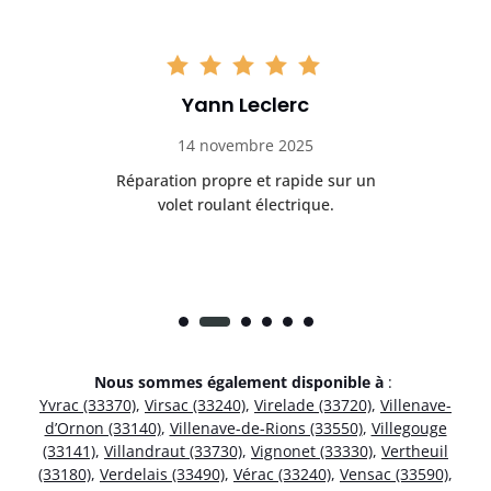
Yann Leclerc
14 novembre 2025
t
Réparation propre et rapide sur un
de.
volet roulant électrique.
rap
Nous sommes également disponible à
:
Yvrac (33370)
,
Virsac (33240)
,
Virelade (33720)
,
Villenave-
d’Ornon (33140)
,
Villenave-de-Rions (33550)
,
Villegouge
(33141)
,
Villandraut (33730)
,
Vignonet (33330)
,
Vertheuil
(33180)
,
Verdelais (33490)
,
Vérac (33240)
,
Vensac (33590)
,