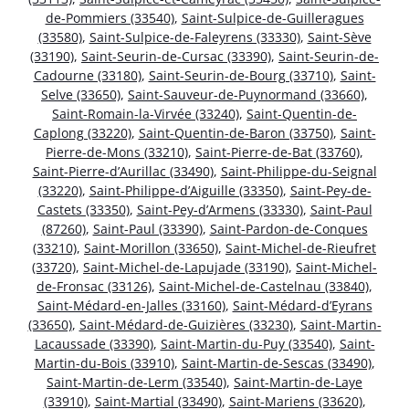
de-Pommiers (33540)
,
Saint-Sulpice-de-Guilleragues
(33580)
,
Saint-Sulpice-de-Faleyrens (33330)
,
Saint-Sève
(33190)
,
Saint-Seurin-de-Cursac (33390)
,
Saint-Seurin-de-
Cadourne (33180)
,
Saint-Seurin-de-Bourg (33710)
,
Saint-
Selve (33650)
,
Saint-Sauveur-de-Puynormand (33660)
,
Saint-Romain-la-Virvée (33240)
,
Saint-Quentin-de-
Caplong (33220)
,
Saint-Quentin-de-Baron (33750)
,
Saint-
Pierre-de-Mons (33210)
,
Saint-Pierre-de-Bat (33760)
,
Saint-Pierre-d’Aurillac (33490)
,
Saint-Philippe-du-Seignal
(33220)
,
Saint-Philippe-d’Aiguille (33350)
,
Saint-Pey-de-
Castets (33350)
,
Saint-Pey-d’Armens (33330)
,
Saint-Paul
(87260)
,
Saint-Paul (33390)
,
Saint-Pardon-de-Conques
(33210)
,
Saint-Morillon (33650)
,
Saint-Michel-de-Rieufret
(33720)
,
Saint-Michel-de-Lapujade (33190)
,
Saint-Michel-
de-Fronsac (33126)
,
Saint-Michel-de-Castelnau (33840)
,
Saint-Médard-en-Jalles (33160)
,
Saint-Médard-d’Eyrans
(33650)
,
Saint-Médard-de-Guizières (33230)
,
Saint-Martin-
Lacaussade (33390)
,
Saint-Martin-du-Puy (33540)
,
Saint-
Martin-du-Bois (33910)
,
Saint-Martin-de-Sescas (33490)
,
Saint-Martin-de-Lerm (33540)
,
Saint-Martin-de-Laye
(33910)
,
Saint-Martial (33490)
,
Saint-Mariens (33620)
,