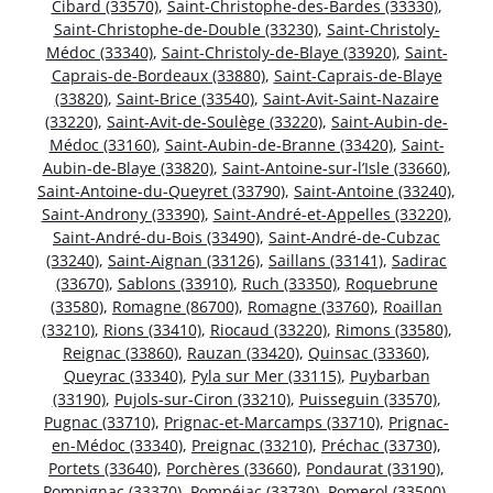
Cibard (33570)
,
Saint-Christophe-des-Bardes (33330)
,
Saint-Christophe-de-Double (33230)
,
Saint-Christoly-
Médoc (33340)
,
Saint-Christoly-de-Blaye (33920)
,
Saint-
Caprais-de-Bordeaux (33880)
,
Saint-Caprais-de-Blaye
(33820)
,
Saint-Brice (33540)
,
Saint-Avit-Saint-Nazaire
(33220)
,
Saint-Avit-de-Soulège (33220)
,
Saint-Aubin-de-
Médoc (33160)
,
Saint-Aubin-de-Branne (33420)
,
Saint-
Aubin-de-Blaye (33820)
,
Saint-Antoine-sur-l’Isle (33660)
,
Saint-Antoine-du-Queyret (33790)
,
Saint-Antoine (33240)
,
Saint-Androny (33390)
,
Saint-André-et-Appelles (33220)
,
Saint-André-du-Bois (33490)
,
Saint-André-de-Cubzac
(33240)
,
Saint-Aignan (33126)
,
Saillans (33141)
,
Sadirac
(33670)
,
Sablons (33910)
,
Ruch (33350)
,
Roquebrune
(33580)
,
Romagne (86700)
,
Romagne (33760)
,
Roaillan
(33210)
,
Rions (33410)
,
Riocaud (33220)
,
Rimons (33580)
,
Reignac (33860)
,
Rauzan (33420)
,
Quinsac (33360)
,
Queyrac (33340)
,
Pyla sur Mer (33115)
,
Puybarban
(33190)
,
Pujols-sur-Ciron (33210)
,
Puisseguin (33570)
,
Pugnac (33710)
,
Prignac-et-Marcamps (33710)
,
Prignac-
en-Médoc (33340)
,
Preignac (33210)
,
Préchac (33730)
,
Portets (33640)
,
Porchères (33660)
,
Pondaurat (33190)
,
Pompignac (33370)
,
Pompéjac (33730)
,
Pomerol (33500)
,