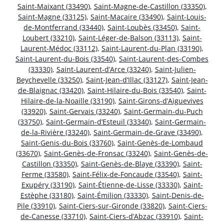
Saint-Maixant (33490)
,
Saint-Magne-de-Castillon (33350)
,
Saint-Magne (33125)
,
Saint-Macaire (33490)
,
Saint-Louis-
de-Montferrand (33440)
,
Saint-Loubès (33450)
,
Saint-
Loubert (33210)
,
Saint-Léger-de-Balson (33113)
,
Saint-
Laurent-Médoc (33112)
,
Saint-Laurent-du-Plan (33190)
,
Saint-Laurent-du-Bois (33540)
,
Saint-Laurent-des-Combes
(33330)
,
Saint-Laurent-d’Arce (33240)
,
Saint-Julien-
Beychevelle (33250)
,
Saint-Jean-d’Illac (33127)
,
Saint-Jean-
de-Blaignac (33420)
,
Saint-Hilaire-du-Bois (33540)
,
Saint-
Hilaire-de-la-Noaille (33190)
,
Saint-Girons-d’Aiguevives
(33920)
,
Saint-Gervais (33240)
,
Saint-Germain-du-Puch
(33750)
,
Saint-Germain-d’Esteuil (33340)
,
Saint-Germain-
de-la-Rivière (33240)
,
Saint-Germain-de-Grave (33490)
,
Saint-Genis-du-Bois (33760)
,
Saint-Genès-de-Lombaud
(33670)
,
Saint-Genès-de-Fronsac (33240)
,
Saint-Genès-de-
Castillon (33350)
,
Saint-Genès-de-Blaye (33390)
,
Saint-
Ferme (33580)
,
Saint-Félix-de-Foncaude (33540)
,
Saint-
Exupéry (33190)
,
Saint-Étienne-de-Lisse (33330)
,
Saint-
Estèphe (33180)
,
Saint-Émilion (33330)
,
Saint-Denis-de-
Pile (33910)
,
Saint-Ciers-sur-Gironde (33820)
,
Saint-Ciers-
de-Canesse (33710)
,
Saint-Ciers-d’Abzac (33910)
,
Saint-