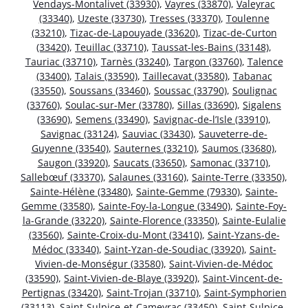
Vendays-Montalivet (33930)
,
Vayres (33870)
,
Valeyrac
(33340)
,
Uzeste (33730)
,
Tresses (33370)
,
Toulenne
(33210)
,
Tizac-de-Lapouyade (33620)
,
Tizac-de-Curton
(33420)
,
Teuillac (33710)
,
Taussat-les-Bains (33148)
,
Tauriac (33710)
,
Tarnès (33240)
,
Targon (33760)
,
Talence
(33400)
,
Talais (33590)
,
Taillecavat (33580)
,
Tabanac
(33550)
,
Soussans (33460)
,
Soussac (33790)
,
Soulignac
(33760)
,
Soulac-sur-Mer (33780)
,
Sillas (33690)
,
Sigalens
(33690)
,
Semens (33490)
,
Savignac-de-l’Isle (33910)
,
Savignac (33124)
,
Sauviac (33430)
,
Sauveterre-de-
Guyenne (33540)
,
Sauternes (33210)
,
Saumos (33680)
,
Saugon (33920)
,
Saucats (33650)
,
Samonac (33710)
,
Sallebœuf (33370)
,
Salaunes (33160)
,
Sainte-Terre (33350)
,
Sainte-Hélène (33480)
,
Sainte-Gemme (79330)
,
Sainte-
Gemme (33580)
,
Sainte-Foy-la-Longue (33490)
,
Sainte-Foy-
la-Grande (33220)
,
Sainte-Florence (33350)
,
Sainte-Eulalie
(33560)
,
Sainte-Croix-du-Mont (33410)
,
Saint-Yzans-de-
Médoc (33340)
,
Saint-Yzan-de-Soudiac (33920)
,
Saint-
Vivien-de-Monségur (33580)
,
Saint-Vivien-de-Médoc
(33590)
,
Saint-Vivien-de-Blaye (33920)
,
Saint-Vincent-de-
Pertignas (33420)
,
Saint-Trojan (33710)
,
Saint-Symphorien
(33113)
,
Saint-Sulpice-et-Cameyrac (33450)
,
Saint-Sulpice-