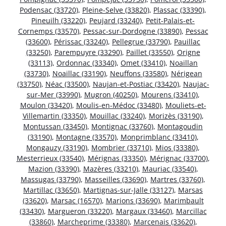
Podensac (33720)
,
Pleine-Selve (33820)
,
Plassac (33390)
,
Pineuilh (33220)
,
Peujard (33240)
,
Petit-Palais-et-
Cornemps (33570)
,
Pessac-sur-Dordogne (33890)
,
Pessac
(33600)
,
Périssac (33240)
,
Pellegrue (33790)
,
Pauillac
(33250)
,
Parempuyre (33290)
,
Paillet (33550)
,
Origne
(33113)
,
Ordonnac (33340)
,
Omet (33410)
,
Noaillan
(33730)
,
Noaillac (33190)
,
Neuffons (33580)
,
Nérigean
(33750)
,
Néac (33500)
,
Naujan-et-Postiac (33420)
,
Naujac-
sur-Mer (33990)
,
Mugron (40250)
,
Mourens (33410)
,
Moulon (33420)
,
Moulis-en-Médoc (33480)
,
Mouliets-et-
Villemartin (33350)
,
Mouillac (33240)
,
Morizès (33190)
,
Montussan (33450)
,
Montignac (33760)
,
Montagoudin
(33190)
,
Montagne (33570)
,
Monprimblanc (33410)
,
Mongauzy (33190)
,
Mombrier (33710)
,
Mios (33380)
,
Mesterrieux (33540)
,
Mérignas (33350)
,
Mérignac (33700)
,
Mazion (33390)
,
Mazères (33210)
,
Mauriac (33540)
,
Massugas (33790)
,
Masseilles (33690)
,
Martres (33760)
,
Martillac (33650)
,
Martignas-sur-Jalle (33127)
,
Marsas
(33620)
,
Marsac (16570)
,
Marions (33690)
,
Marimbault
(33430)
,
Margueron (33220)
,
Margaux (33460)
,
Marcillac
(33860)
,
Marcheprime (33380)
,
Marcenais (33620)
,