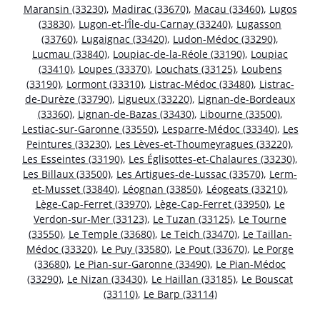
Maransin (33230)
,
Madirac (33670)
,
Macau (33460)
,
Lugos
(33830)
,
Lugon-et-l’Île-du-Carnay (33240)
,
Lugasson
(33760)
,
Lugaignac (33420)
,
Ludon-Médoc (33290)
,
Lucmau (33840)
,
Loupiac-de-la-Réole (33190)
,
Loupiac
(33410)
,
Loupes (33370)
,
Louchats (33125)
,
Loubens
(33190)
,
Lormont (33310)
,
Listrac-Médoc (33480)
,
Listrac-
de-Durèze (33790)
,
Ligueux (33220)
,
Lignan-de-Bordeaux
(33360)
,
Lignan-de-Bazas (33430)
,
Libourne (33500)
,
Lestiac-sur-Garonne (33550)
,
Lesparre-Médoc (33340)
,
Les
Peintures (33230)
,
Les Lèves-et-Thoumeyragues (33220)
,
Les Esseintes (33190)
,
Les Églisottes-et-Chalaures (33230)
,
Les Billaux (33500)
,
Les Artigues-de-Lussac (33570)
,
Lerm-
et-Musset (33840)
,
Léognan (33850)
,
Léogeats (33210)
,
Lège-Cap-Ferret (33970)
,
Lège-Cap-Ferret (33950)
,
Le
Verdon-sur-Mer (33123)
,
Le Tuzan (33125)
,
Le Tourne
(33550)
,
Le Temple (33680)
,
Le Teich (33470)
,
Le Taillan-
Médoc (33320)
,
Le Puy (33580)
,
Le Pout (33670)
,
Le Porge
(33680)
,
Le Pian-sur-Garonne (33490)
,
Le Pian-Médoc
(33290)
,
Le Nizan (33430)
,
Le Haillan (33185)
,
Le Bouscat
(33110)
,
Le Barp (33114)