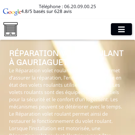
Téléphone :
06.20.09.00.25
4.8/5 basés sur 628 avis
RÉPARATION VOLET ROULANT
À GAURIAGUET
Le Réparation volet roulant à Gauriaguet permet
d’assurer la réparation, l’entretien et la remise en
état des volets roulants utilisés au quotidien. Les
volets roulants sont des équipements essentiels
pour la sécurité et le confort d’un logement. Les
mécanismes peuvent se détériorer avec le temps.
Le Réparation volet roulant permet ainsi de
restaurer le fonctionnement du volet roulant.
Lorsque l’installation est motorisée, une