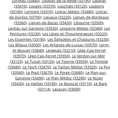
Lucmau (33840)
,
Loupiac-de-la-Réole (33190)
,
Loupiac
(33410)
,
Loupes (33370)
,
Louchats (33125)
,
Loubens
(33190)
,
Lormont (33310)
,
Listrac-Médoc (33480)
,
Listrac-
de-Durèze (33790)
,
Ligueux (33220)
,
Lignan-de-Bordeaux
(33360)
,
Lignan-de-Bazas (33430)
,
Libourne (33500)
,
Lestiac-sur-Garonne (33550)
,
Lesparre-Médoc (33340)
,
Les
Peintures (33230)
,
Les Lèves-et-Thoumeyragues (33220)
,
Les Esseintes (33190)
,
Les Églisottes-et-Chalaures (33230)
,
Les Billaux (33500)
,
Les Artigues-de-Lussac (33570)
,
Lerm-
et-Musset (33840)
,
Léogeats (33210)
,
Lège-Cap-Ferret
(33970)
,
Lège-Cap-Ferret (33950)
,
Le Verdon-sur-Mer
(33123)
,
Le Tuzan (33125)
,
Le Tourne (33550)
,
Le Temple
(33680)
,
Le Teich (33470)
,
Le Taillan-Médoc (33320)
,
Le Puy
(33580)
,
Le Pout (33670)
,
Le Porge (33680)
,
Le Pian-sur-
Garonne (33490)
,
Le Pian-Médoc (33290)
,
Le Nizan
(33430)
,
Le Haillan (33185)
,
Le Bouscat (33110)
,
Le Barp
(33114)
,
Lavazan (33690)