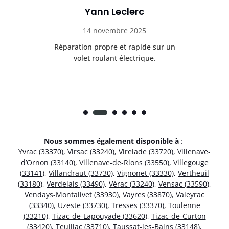
Yann Leclerc
14 novembre 2025
t
Réparation propre et rapide sur un
de.
volet roulant électrique.
rap
Nous sommes également disponible à
:
Yvrac (33370)
,
Virsac (33240)
,
Virelade (33720)
,
Villenave-
d’Ornon (33140)
,
Villenave-de-Rions (33550)
,
Villegouge
(33141)
,
Villandraut (33730)
,
Vignonet (33330)
,
Vertheuil
(33180)
,
Verdelais (33490)
,
Vérac (33240)
,
Vensac (33590)
,
Vendays-Montalivet (33930)
,
Vayres (33870)
,
Valeyrac
(33340)
,
Uzeste (33730)
,
Tresses (33370)
,
Toulenne
(33210)
,
Tizac-de-Lapouyade (33620)
,
Tizac-de-Curton
(33420)
,
Teuillac (33710)
,
Taussat-les-Bains (33148)
,