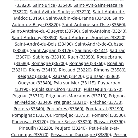
(33820)
,
Saint-Brice (33540)
,
Saint-Avit-Saint-Nazaire
(33220)
,
Saint-Avit-de-Soulège (33220)
,
Saint-Aubin-de-
Médoc (33160)
,
Saint-Aubin-de-Branne (33420)
,
Saint-
Aubin-de-Blaye (33820)
,
Saint-Antoine-sur-l’Isle (33660)
,
Saint-Antoine-du-Queyret (33790)
,
Saint-Antoine (33240)
,
Saint-Androny (33390)
,
Saint-André-et-Appelles (33220)
,
Saint-André-du-Bois (33490)
,
Saint-André-de-Cubzac
(33240)
,
Saint-Aignan (33126)
,
Saillans (33141)
,
Sadirac
(33670)
,
Sablons (33910)
,
Ruch (33350)
,
Roquebrune
(33580)
,
Romagne (86700)
,
Romagne (33760)
,
Roaillan
(33210)
,
Rions (33410)
,
Riocaud (33220)
,
Rimons (33580)
,
Reignac (33860)
,
Rauzan (33420)
,
Quinsac (33360)
,
Queyrac (33340)
,
Pyla sur Mer (33115)
,
Puybarban
(33190)
,
Pujols-sur-Ciron (33210)
,
Puisseguin (33570)
,
Pugnac (33710)
,
Prignac-et-Marcamps (33710)
,
Prignac-
en-Médoc (33340)
,
Preignac (33210)
,
Préchac (33730)
,
Portets (33640)
,
Porchères (33660)
,
Pondaurat (33190)
,
Pompignac (33370)
,
Pompéjac (33730)
,
Pomerol (33500)
,
Podensac (33720)
,
Pleine-Selve (33820)
,
Plassac (33390)
,
Pineuilh (33220)
,
Peujard (33240)
,
Petit-Palais-et-
Cornemps (33570)
,
Pessac-sur-Dordogne (33890)
,
Pessac