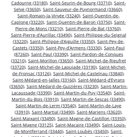
Cadourne (33180)
,
Saint-Seurin-de-Bourg (33710)
,
Saint-
Selve (33650)
,
Saint-Sauveur-de-Puynormand (33660)
,
Saint-Romain-la-Virvée (33240)
,
Saint-Quentin-de-
Caplong (33220)
,
Saint-Quentin-de-Baron (33750)
,
Saint-
Pierre-de-Mons (33210)
,
Saint-Pierre-de-Bat (33760)
,
Saint-Pierre-d’Aurillac (33490)
,
Saint-Philippe-du-Seignal
(33220)
,
Saint-Philippe-d’Aiguille (33350)
,
Saint-Pey-de-
Castets (33350)
,
Saint-Pey-d’Armens (33330)
,
Saint-Paul
(87260)
,
Saint-Paul (33390)
,
Saint-Pardon-de-Conques
(33210)
,
Saint-Morillon (33650)
,
Saint-Michel-de-Rieufret
(33720)
,
Saint-Michel-de-Lapujade (33190)
,
Saint-Michel-
de-Fronsac (33126)
,
Saint-Michel-de-Castelnau (33840)
,
Saint-Médard-en-Jalles (33160)
,
Saint-Médard-d’Eyrans
(33650)
,
Saint-Médard-de-Guizières (33230)
,
Saint-Martin-
Lacaussade (33390)
,
Saint-Martin-du-Puy (33540)
,
Saint-
Martin-du-Bois (33910)
,
Saint-Martin-de-Sescas (33490)
,
Saint-Martin-de-Lerm (33540)
,
Saint-Martin-de-Laye
(33910)
,
Saint-Martial (33490)
,
Saint-Mariens (33620)
,
Saint-Maixant (33490)
,
Saint-Magne-de-Castillon (33350)
,
Saint-Magne (33125)
,
Saint-Macaire (33490)
,
Saint-Louis-
de-Montferrand (33440)
,
Saint-Loubès (33450)
,
Saint-