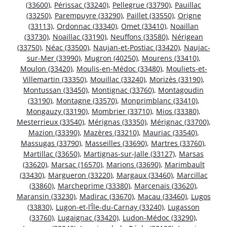
(33600)
,
Périssac (33240)
,
Pellegrue (33790)
,
Pauillac
(33250)
,
Parempuyre (33290)
,
Paillet (33550)
,
Origne
(33113)
,
Ordonnac (33340)
,
Omet (33410)
,
Noaillan
(33730)
,
Noaillac (33190)
,
Neuffons (33580)
,
Nérigean
(33750)
,
Néac (33500)
,
Naujan-et-Postiac (33420)
,
Naujac-
sur-Mer (33990)
,
Mugron (40250)
,
Mourens (33410)
,
Moulon (33420)
,
Moulis-en-Médoc (33480)
,
Mouliets-et-
Villemartin (33350)
,
Mouillac (33240)
,
Morizès (33190)
,
Montussan (33450)
,
Montignac (33760)
,
Montagoudin
(33190)
,
Montagne (33570)
,
Monprimblanc (33410)
,
Mongauzy (33190)
,
Mombrier (33710)
,
Mios (33380)
,
Mesterrieux (33540)
,
Mérignas (33350)
,
Mérignac (33700)
,
Mazion (33390)
,
Mazères (33210)
,
Mauriac (33540)
,
Massugas (33790)
,
Masseilles (33690)
,
Martres (33760)
,
Martillac (33650)
,
Martignas-sur-Jalle (33127)
,
Marsas
(33620)
,
Marsac (16570)
,
Marions (33690)
,
Marimbault
(33430)
,
Margueron (33220)
,
Margaux (33460)
,
Marcillac
(33860)
,
Marcheprime (33380)
,
Marcenais (33620)
,
Maransin (33230)
,
Madirac (33670)
,
Macau (33460)
,
Lugos
(33830)
,
Lugon-et-l’Île-du-Carnay (33240)
,
Lugasson
(33760)
,
Lugaignac (33420)
,
Ludon-Médoc (33290)
,