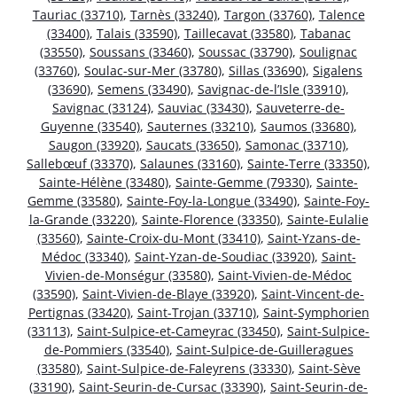
Tauriac (33710)
,
Tarnès (33240)
,
Targon (33760)
,
Talence
(33400)
,
Talais (33590)
,
Taillecavat (33580)
,
Tabanac
(33550)
,
Soussans (33460)
,
Soussac (33790)
,
Soulignac
(33760)
,
Soulac-sur-Mer (33780)
,
Sillas (33690)
,
Sigalens
(33690)
,
Semens (33490)
,
Savignac-de-l’Isle (33910)
,
Savignac (33124)
,
Sauviac (33430)
,
Sauveterre-de-
Guyenne (33540)
,
Sauternes (33210)
,
Saumos (33680)
,
Saugon (33920)
,
Saucats (33650)
,
Samonac (33710)
,
Sallebœuf (33370)
,
Salaunes (33160)
,
Sainte-Terre (33350)
,
Sainte-Hélène (33480)
,
Sainte-Gemme (79330)
,
Sainte-
Gemme (33580)
,
Sainte-Foy-la-Longue (33490)
,
Sainte-Foy-
la-Grande (33220)
,
Sainte-Florence (33350)
,
Sainte-Eulalie
(33560)
,
Sainte-Croix-du-Mont (33410)
,
Saint-Yzans-de-
Médoc (33340)
,
Saint-Yzan-de-Soudiac (33920)
,
Saint-
Vivien-de-Monségur (33580)
,
Saint-Vivien-de-Médoc
(33590)
,
Saint-Vivien-de-Blaye (33920)
,
Saint-Vincent-de-
Pertignas (33420)
,
Saint-Trojan (33710)
,
Saint-Symphorien
(33113)
,
Saint-Sulpice-et-Cameyrac (33450)
,
Saint-Sulpice-
de-Pommiers (33540)
,
Saint-Sulpice-de-Guilleragues
(33580)
,
Saint-Sulpice-de-Faleyrens (33330)
,
Saint-Sève
(33190)
,
Saint-Seurin-de-Cursac (33390)
,
Saint-Seurin-de-