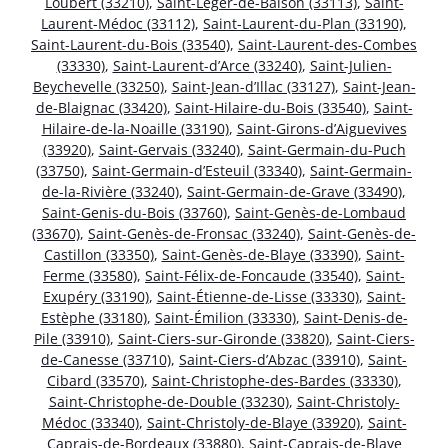
Loubert (33210)
,
Saint-Léger-de-Balson (33113)
,
Saint-
Laurent-Médoc (33112)
,
Saint-Laurent-du-Plan (33190)
,
Saint-Laurent-du-Bois (33540)
,
Saint-Laurent-des-Combes
(33330)
,
Saint-Laurent-d’Arce (33240)
,
Saint-Julien-
Beychevelle (33250)
,
Saint-Jean-d’Illac (33127)
,
Saint-Jean-
de-Blaignac (33420)
,
Saint-Hilaire-du-Bois (33540)
,
Saint-
Hilaire-de-la-Noaille (33190)
,
Saint-Girons-d’Aiguevives
(33920)
,
Saint-Gervais (33240)
,
Saint-Germain-du-Puch
(33750)
,
Saint-Germain-d’Esteuil (33340)
,
Saint-Germain-
de-la-Rivière (33240)
,
Saint-Germain-de-Grave (33490)
,
Saint-Genis-du-Bois (33760)
,
Saint-Genès-de-Lombaud
(33670)
,
Saint-Genès-de-Fronsac (33240)
,
Saint-Genès-de-
Castillon (33350)
,
Saint-Genès-de-Blaye (33390)
,
Saint-
Ferme (33580)
,
Saint-Félix-de-Foncaude (33540)
,
Saint-
Exupéry (33190)
,
Saint-Étienne-de-Lisse (33330)
,
Saint-
Estèphe (33180)
,
Saint-Émilion (33330)
,
Saint-Denis-de-
Pile (33910)
,
Saint-Ciers-sur-Gironde (33820)
,
Saint-Ciers-
de-Canesse (33710)
,
Saint-Ciers-d’Abzac (33910)
,
Saint-
Cibard (33570)
,
Saint-Christophe-des-Bardes (33330)
,
Saint-Christophe-de-Double (33230)
,
Saint-Christoly-
Médoc (33340)
,
Saint-Christoly-de-Blaye (33920)
,
Saint-
Caprais-de-Bordeaux (33880)
,
Saint-Caprais-de-Blaye