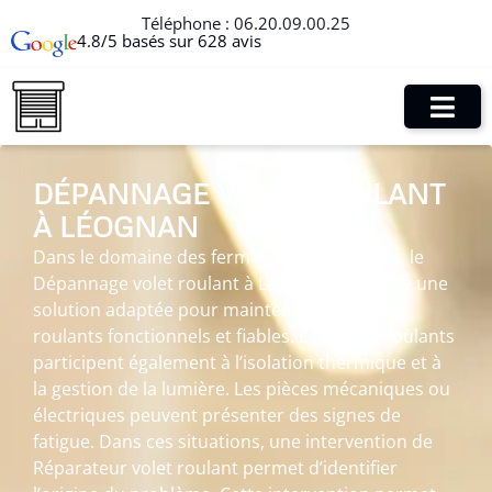
Téléphone :
06.20.09.00.25
4.8/5 basés sur 628 avis
DÉPANNAGE VOLET ROULANT
À LÉOGNAN
Dans le domaine des fermetures de l’habitat, le
Dépannage volet roulant à Léognan constitue une
solution adaptée pour maintenir des volets
roulants fonctionnels et fiables. Les volets roulants
participent également à l’isolation thermique et à
la gestion de la lumière. Les pièces mécaniques ou
électriques peuvent présenter des signes de
fatigue. Dans ces situations, une intervention de
Réparateur volet roulant permet d’identifier