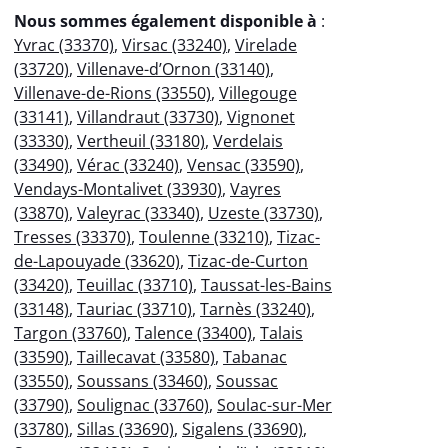
Nous sommes également disponible à
:
Yvrac (33370)
,
Virsac (33240)
,
Virelade
(33720)
,
Villenave-d’Ornon (33140)
,
Villenave-de-Rions (33550)
,
Villegouge
(33141)
,
Villandraut (33730)
,
Vignonet
(33330)
,
Vertheuil (33180)
,
Verdelais
(33490)
,
Vérac (33240)
,
Vensac (33590)
,
Vendays-Montalivet (33930)
,
Vayres
(33870)
,
Valeyrac (33340)
,
Uzeste (33730)
,
Tresses (33370)
,
Toulenne (33210)
,
Tizac-
de-Lapouyade (33620)
,
Tizac-de-Curton
(33420)
,
Teuillac (33710)
,
Taussat-les-Bains
(33148)
,
Tauriac (33710)
,
Tarnès (33240)
,
Targon (33760)
,
Talence (33400)
,
Talais
(33590)
,
Taillecavat (33580)
,
Tabanac
(33550)
,
Soussans (33460)
,
Soussac
(33790)
,
Soulignac (33760)
,
Soulac-sur-Mer
(33780)
,
Sillas (33690)
,
Sigalens (33690)
,