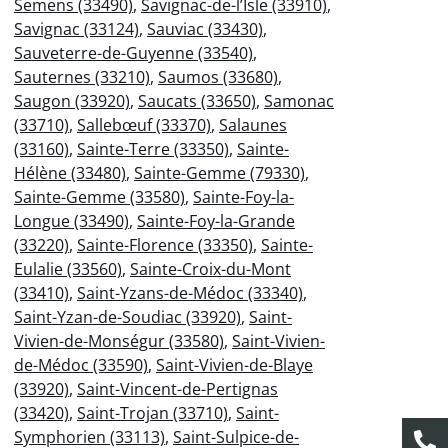
Semens (33490)
,
Savignac-de-l’Isle (33910)
,
Savignac (33124)
,
Sauviac (33430)
,
Sauveterre-de-Guyenne (33540)
,
Sauternes (33210)
,
Saumos (33680)
,
Saugon (33920)
,
Saucats (33650)
,
Samonac
(33710)
,
Sallebœuf (33370)
,
Salaunes
(33160)
,
Sainte-Terre (33350)
,
Sainte-
Hélène (33480)
,
Sainte-Gemme (79330)
,
Sainte-Gemme (33580)
,
Sainte-Foy-la-
Longue (33490)
,
Sainte-Foy-la-Grande
(33220)
,
Sainte-Florence (33350)
,
Sainte-
Eulalie (33560)
,
Sainte-Croix-du-Mont
(33410)
,
Saint-Yzans-de-Médoc (33340)
,
Saint-Yzan-de-Soudiac (33920)
,
Saint-
Vivien-de-Monségur (33580)
,
Saint-Vivien-
de-Médoc (33590)
,
Saint-Vivien-de-Blaye
(33920)
,
Saint-Vincent-de-Pertignas
(33420)
,
Saint-Trojan (33710)
,
Saint-
Symphorien (33113)
,
Saint-Sulpice-de-