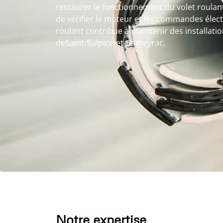
restaurer le fonctionnement du volet roulan
de vérifier le moteur et les commandes élec
roulant contribue à maintenir des installation
deSaint-Sulpice-et-Cameyrac.
Notre expertise