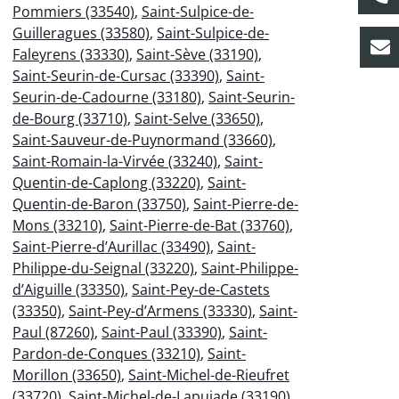
Pommiers (33540)
,
Saint-Sulpice-de-
Guilleragues (33580)
,
Saint-Sulpice-de-
Faleyrens (33330)
,
Saint-Sève (33190)
,
Saint-Seurin-de-Cursac (33390)
,
Saint-
Seurin-de-Cadourne (33180)
,
Saint-Seurin-
de-Bourg (33710)
,
Saint-Selve (33650)
,
Saint-Sauveur-de-Puynormand (33660)
,
Saint-Romain-la-Virvée (33240)
,
Saint-
Quentin-de-Caplong (33220)
,
Saint-
Quentin-de-Baron (33750)
,
Saint-Pierre-de-
Mons (33210)
,
Saint-Pierre-de-Bat (33760)
,
Saint-Pierre-d’Aurillac (33490)
,
Saint-
Philippe-du-Seignal (33220)
,
Saint-Philippe-
d’Aiguille (33350)
,
Saint-Pey-de-Castets
(33350)
,
Saint-Pey-d’Armens (33330)
,
Saint-
Paul (87260)
,
Saint-Paul (33390)
,
Saint-
Pardon-de-Conques (33210)
,
Saint-
Morillon (33650)
,
Saint-Michel-de-Rieufret
(33720)
,
Saint-Michel-de-Lapujade (33190)
,