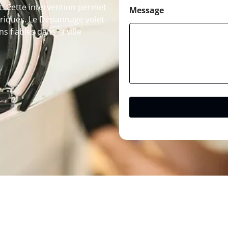
t. Cette intervention permet
Message
triques. Le Dépannage volet
s fiables dans la ville