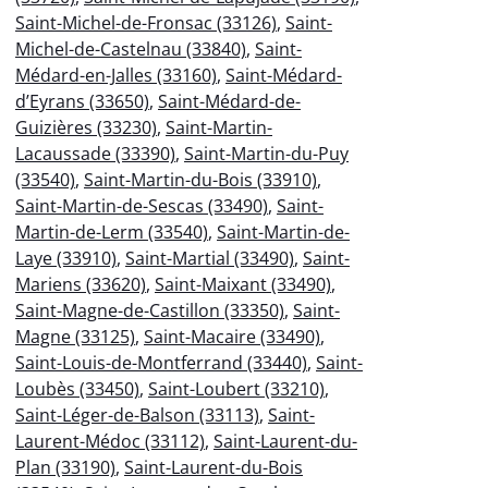
Saint-Michel-de-Fronsac (33126)
,
Saint-
Michel-de-Castelnau (33840)
,
Saint-
Médard-en-Jalles (33160)
,
Saint-Médard-
d’Eyrans (33650)
,
Saint-Médard-de-
Guizières (33230)
,
Saint-Martin-
Lacaussade (33390)
,
Saint-Martin-du-Puy
(33540)
,
Saint-Martin-du-Bois (33910)
,
Saint-Martin-de-Sescas (33490)
,
Saint-
Martin-de-Lerm (33540)
,
Saint-Martin-de-
Laye (33910)
,
Saint-Martial (33490)
,
Saint-
Mariens (33620)
,
Saint-Maixant (33490)
,
Saint-Magne-de-Castillon (33350)
,
Saint-
Magne (33125)
,
Saint-Macaire (33490)
,
Saint-Louis-de-Montferrand (33440)
,
Saint-
Loubès (33450)
,
Saint-Loubert (33210)
,
Saint-Léger-de-Balson (33113)
,
Saint-
Laurent-Médoc (33112)
,
Saint-Laurent-du-
Plan (33190)
,
Saint-Laurent-du-Bois