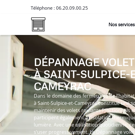
Téléphone :
06.20.09.00.25
Nos services
DÉPANNAGE VOLET
À SAINT-SULPICE-E
CAMEYRAC
Dans le domaine des fermetures de l’habitat
à Saint-Sulpice-et-Cameyrac constitue une s
maintenir des volets roulants fonctionnels et
participent également à l’isolation thermique 
lumière. Avec une utilisation quotidienne, c
s’user progressivement. Le Dépannage volet