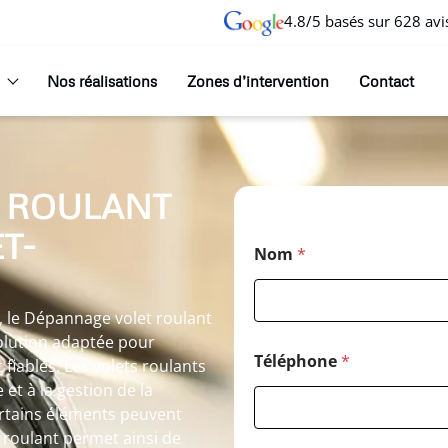
4.8/5 basés sur 628 avi
Nos réalisations
Zones d’intervention
Contact
 ROULANT
T-
Nom
*
, le Dépannage volet roulant
olution adaptée pour
Téléphone
*
 fiables. Les volets roulants
et à la gestion de la
ertains éléments peuvent
 roulant permet ainsi de