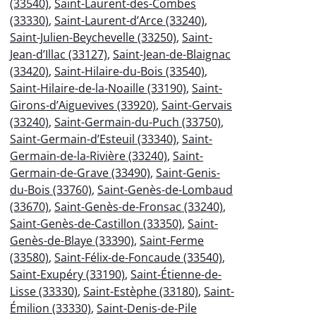
(33540)
,
Saint-Laurent-des-Combes
(33330)
,
Saint-Laurent-d’Arce (33240)
,
Saint-Julien-Beychevelle (33250)
,
Saint-
Jean-d’Illac (33127)
,
Saint-Jean-de-Blaignac
(33420)
,
Saint-Hilaire-du-Bois (33540)
,
Saint-Hilaire-de-la-Noaille (33190)
,
Saint-
Girons-d’Aiguevives (33920)
,
Saint-Gervais
(33240)
,
Saint-Germain-du-Puch (33750)
,
Saint-Germain-d’Esteuil (33340)
,
Saint-
Germain-de-la-Rivière (33240)
,
Saint-
Germain-de-Grave (33490)
,
Saint-Genis-
du-Bois (33760)
,
Saint-Genès-de-Lombaud
(33670)
,
Saint-Genès-de-Fronsac (33240)
,
Saint-Genès-de-Castillon (33350)
,
Saint-
Genès-de-Blaye (33390)
,
Saint-Ferme
(33580)
,
Saint-Félix-de-Foncaude (33540)
,
Saint-Exupéry (33190)
,
Saint-Étienne-de-
Lisse (33330)
,
Saint-Estèphe (33180)
,
Saint-
Émilion (33330)
,
Saint-Denis-de-Pile