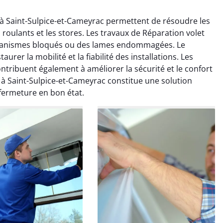
 à Saint-Sulpice-et-Cameyrac permettent de résoudre les
roulants et les stores. Les travaux de Réparation volet
écanismes bloqués ou des lames endommagées. Le
rer la mobilité et la fiabilité des installations. Les
tribuent également à améliorer la sécurité et le confort
 à Saint-Sulpice-et-Cameyrac constitue une solution
en Boulanger
Thibault Marchal
fermeture en bon état.
 décembre 2025
06 novembre 2025
ation efficace du
Dépannage efficace sur un
isme de mon volet
volet roulant coincé.
roulant.
Intervention rapide.