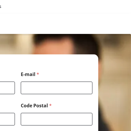
s
*
E-mail
*
N
o
m
E
-
m
Code Postal
*
a
i
l