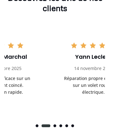
clients
Yann Leclerc
Ale
14 novembre 2025
22 no
Réparation propre et rapide
Volet roul
sur un volet roulant
rapidement.
électrique.
r