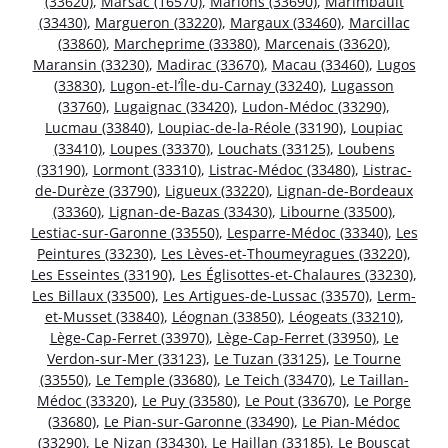
(33620)
,
Marsac (16570)
,
Marions (33690)
,
Marimbault
(33430)
,
Margueron (33220)
,
Margaux (33460)
,
Marcillac
(33860)
,
Marcheprime (33380)
,
Marcenais (33620)
,
Maransin (33230)
,
Madirac (33670)
,
Macau (33460)
,
Lugos
(33830)
,
Lugon-et-l’Île-du-Carnay (33240)
,
Lugasson
(33760)
,
Lugaignac (33420)
,
Ludon-Médoc (33290)
,
Lucmau (33840)
,
Loupiac-de-la-Réole (33190)
,
Loupiac
(33410)
,
Loupes (33370)
,
Louchats (33125)
,
Loubens
(33190)
,
Lormont (33310)
,
Listrac-Médoc (33480)
,
Listrac-
de-Durèze (33790)
,
Ligueux (33220)
,
Lignan-de-Bordeaux
(33360)
,
Lignan-de-Bazas (33430)
,
Libourne (33500)
,
Lestiac-sur-Garonne (33550)
,
Lesparre-Médoc (33340)
,
Les
Peintures (33230)
,
Les Lèves-et-Thoumeyragues (33220)
,
Les Esseintes (33190)
,
Les Églisottes-et-Chalaures (33230)
,
Les Billaux (33500)
,
Les Artigues-de-Lussac (33570)
,
Lerm-
et-Musset (33840)
,
Léognan (33850)
,
Léogeats (33210)
,
Lège-Cap-Ferret (33970)
,
Lège-Cap-Ferret (33950)
,
Le
Verdon-sur-Mer (33123)
,
Le Tuzan (33125)
,
Le Tourne
(33550)
,
Le Temple (33680)
,
Le Teich (33470)
,
Le Taillan-
Médoc (33320)
,
Le Puy (33580)
,
Le Pout (33670)
,
Le Porge
(33680)
,
Le Pian-sur-Garonne (33490)
,
Le Pian-Médoc
(33290)
,
Le Nizan (33430)
,
Le Haillan (33185)
,
Le Bouscat