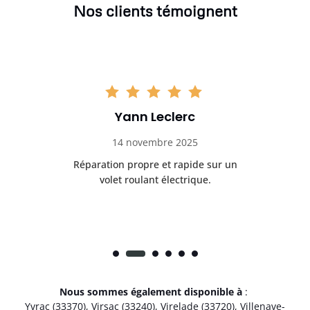
Nos clients témoignent
Yann Leclerc
14 novembre 2025
t
Réparation propre et rapide sur un
de.
volet roulant électrique.
rap
Nous sommes également disponible à
:
Yvrac (33370)
,
Virsac (33240)
,
Virelade (33720)
,
Villenave-