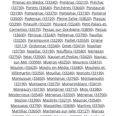
Prignac-en-Médoc (33340)
,
Preignac (33210)
,
Préchac
(33730)
,
Portets (33640)
,
Porchères (33660)
,
Pondaurat
(33190)
,
Pompignac (33370)
,
Pompéjac (33730)
,
Pomerol
(33500)
,
Podensac (33720)
,
Pleine-Selve (33820)
,
Plassac
(33390)
,
Pineuilh (33220)
,
Peujard (33240)
,
Petit-Palais-et-
Cornemps (33570)
,
Pessac-sur-Dordogne (33890)
,
Pessac
(33600)
,
Périssac (33240)
,
Pellegrue (33790)
,
Pauillac
(33250)
,
Parempuyre (33290)
,
Paillet (33550)
,
Origne
(33113)
,
Ordonnac (33340)
,
Omet (33410)
,
Noaillan
(33730)
,
Noaillac (33190)
,
Neuffons (33580)
,
Nérigean
(33750)
,
Néac (33500)
,
Naujan-et-Postiac (33420)
,
Naujac-
sur-Mer (33990)
,
Mugron (40250)
,
Mourens (33410)
,
Moulon (33420)
,
Moulis-en-Médoc (33480)
,
Mouliets-et-
Villemartin (33350)
,
Mouillac (33240)
,
Morizès (33190)
,
Montussan (33450)
,
Montignac (33760)
,
Montagoudin
(33190)
,
Montagne (33570)
,
Monprimblanc (33410)
,
Mongauzy (33190)
,
Mombrier (33710)
,
Mios (33380)
,
Mesterrieux (33540)
,
Mérignas (33350)
,
Mérignac (33700)
,
Mazion (33390)
,
Mazères (33210)
,
Mauriac (33540)
,
Massugas (33790)
,
Masseilles (33690)
,
Martres (33760)
,
Martillac (33650)
,
Martignas-sur-Jalle (33127)
,
Marsas