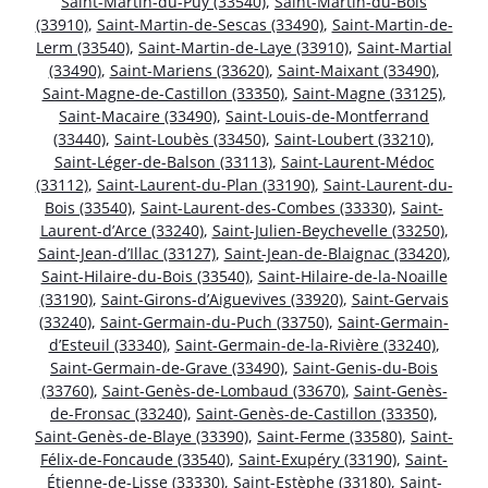
Saint-Martin-du-Puy (33540)
,
Saint-Martin-du-Bois
(33910)
,
Saint-Martin-de-Sescas (33490)
,
Saint-Martin-de-
Lerm (33540)
,
Saint-Martin-de-Laye (33910)
,
Saint-Martial
(33490)
,
Saint-Mariens (33620)
,
Saint-Maixant (33490)
,
Saint-Magne-de-Castillon (33350)
,
Saint-Magne (33125)
,
Saint-Macaire (33490)
,
Saint-Louis-de-Montferrand
(33440)
,
Saint-Loubès (33450)
,
Saint-Loubert (33210)
,
Saint-Léger-de-Balson (33113)
,
Saint-Laurent-Médoc
(33112)
,
Saint-Laurent-du-Plan (33190)
,
Saint-Laurent-du-
Bois (33540)
,
Saint-Laurent-des-Combes (33330)
,
Saint-
Laurent-d’Arce (33240)
,
Saint-Julien-Beychevelle (33250)
,
Saint-Jean-d’Illac (33127)
,
Saint-Jean-de-Blaignac (33420)
,
Saint-Hilaire-du-Bois (33540)
,
Saint-Hilaire-de-la-Noaille
(33190)
,
Saint-Girons-d’Aiguevives (33920)
,
Saint-Gervais
(33240)
,
Saint-Germain-du-Puch (33750)
,
Saint-Germain-
d’Esteuil (33340)
,
Saint-Germain-de-la-Rivière (33240)
,
Saint-Germain-de-Grave (33490)
,
Saint-Genis-du-Bois
(33760)
,
Saint-Genès-de-Lombaud (33670)
,
Saint-Genès-
de-Fronsac (33240)
,
Saint-Genès-de-Castillon (33350)
,
Saint-Genès-de-Blaye (33390)
,
Saint-Ferme (33580)
,
Saint-
Félix-de-Foncaude (33540)
,
Saint-Exupéry (33190)
,
Saint-
Étienne-de-Lisse (33330)
,
Saint-Estèphe (33180)
,
Saint-