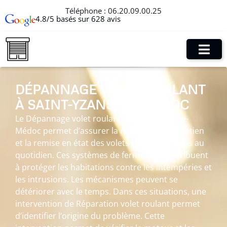
Téléphone :
06.20.09.00.25
4.8/5 basés sur 628 avis
DÉPANNAGE VOLET ROULANT
À SAINT-YZANS-DE-MÉDOC
Le Dépannage volet roulant à Saint-Yzans-de-
Médoc permet d’assurer la réparation, l’entretien
et la remise en état des volets roulants utilisés au
quotidien. Ces systèmes de fermeture contribuent
à protéger les habitations contre les intempéries et
les intrusions. Les mécanismes peuvent se
détériorer avec le temps. Dans ces situations, une
intervention de Réparation volet roulant permet
d’identifier l’origine du problème. Cette