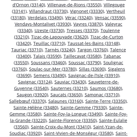
d’Ornon (33140)
,
Villenave-de-Rions (33550)
,
Villegouge
(33141)
,
Villandraut (33730)
,
Vignonet (33330)
,
Vertheuil
(33180)
,
Verdelais (33490)
,
Vérac (33240)
,
Vensac (33590)
,
Vendays-Montalivet (33930)
,
Vayres (33870)
,
Valeyrac
(33340)
,
Uzeste (33730)
,
Tresses (33370)
,
Toulenne
(33210)
,
Tizac-de-Lapouyade (33620)
,
Tizac-de-Curton
(33420)
,
Teuillac (33710)
,
Taussat-les-Bains (33148)
,
Tauriac (33710)
,
Tarnès (33240)
,
Targon (33760)
,
Talence
(33400)
,
Talais (33590)
,
Taillecavat (33580)
,
Tabanac
(33550)
,
Soussans (33460)
,
Soussac (33790)
,
Soulignac
(33760)
,
Soulac-sur-Mer (33780)
,
Sillas (33690)
,
Sigalens
(33690)
,
Semens (33490)
,
Savignac-de-l’Isle (33910)
,
Savignac (33124)
,
Sauviac (33430)
,
Sauveterre-de-
Guyenne (33540)
,
Sauternes (33210)
,
Saumos (33680)
,
Saugon (33920)
,
Saucats (33650)
,
Samonac (33710)
,
Sallebœuf (33370)
,
Salaunes (33160)
,
Sainte-Terre (33350)
,
Sainte-Hélène (33480)
,
Sainte-Gemme (79330)
,
Sainte-
Gemme (33580)
,
Sainte-Foy-la-Longue (33490)
,
Sainte-Foy-
la-Grande (33220)
,
Sainte-Florence (33350)
,
Sainte-Eulalie
(33560)
,
Sainte-Croix-du-Mont (33410)
,
Saint-Yzan-de-
Soudiac (33920)
,
Saint-Vivien-de-Monségur (33580)
,
Saint-