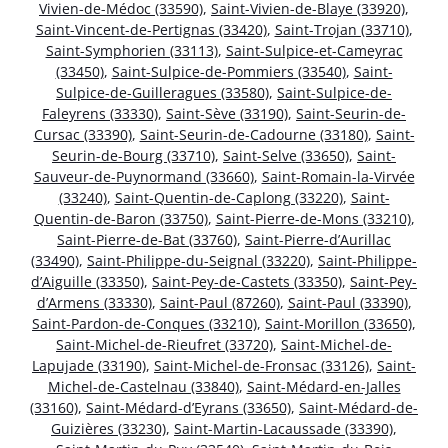
Vivien-de-Médoc (33590)
,
Saint-Vivien-de-Blaye (33920)
,
Saint-Vincent-de-Pertignas (33420)
,
Saint-Trojan (33710)
,
Saint-Symphorien (33113)
,
Saint-Sulpice-et-Cameyrac
(33450)
,
Saint-Sulpice-de-Pommiers (33540)
,
Saint-
Sulpice-de-Guilleragues (33580)
,
Saint-Sulpice-de-
Faleyrens (33330)
,
Saint-Sève (33190)
,
Saint-Seurin-de-
Cursac (33390)
,
Saint-Seurin-de-Cadourne (33180)
,
Saint-
Seurin-de-Bourg (33710)
,
Saint-Selve (33650)
,
Saint-
Sauveur-de-Puynormand (33660)
,
Saint-Romain-la-Virvée
(33240)
,
Saint-Quentin-de-Caplong (33220)
,
Saint-
Quentin-de-Baron (33750)
,
Saint-Pierre-de-Mons (33210)
,
Saint-Pierre-de-Bat (33760)
,
Saint-Pierre-d’Aurillac
(33490)
,
Saint-Philippe-du-Seignal (33220)
,
Saint-Philippe-
d’Aiguille (33350)
,
Saint-Pey-de-Castets (33350)
,
Saint-Pey-
d’Armens (33330)
,
Saint-Paul (87260)
,
Saint-Paul (33390)
,
Saint-Pardon-de-Conques (33210)
,
Saint-Morillon (33650)
,
Saint-Michel-de-Rieufret (33720)
,
Saint-Michel-de-
Lapujade (33190)
,
Saint-Michel-de-Fronsac (33126)
,
Saint-
Michel-de-Castelnau (33840)
,
Saint-Médard-en-Jalles
(33160)
,
Saint-Médard-d’Eyrans (33650)
,
Saint-Médard-de-
Guizières (33230)
,
Saint-Martin-Lacaussade (33390)
,