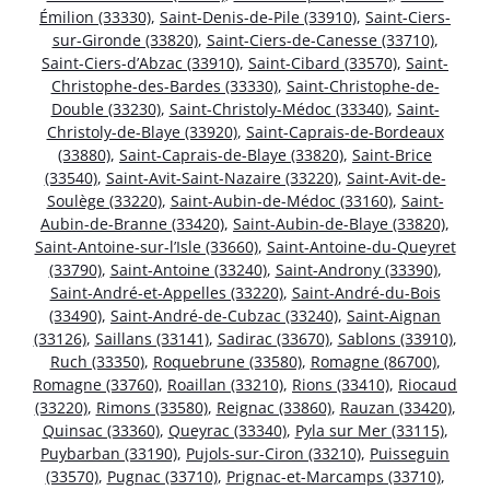
Émilion (33330)
,
Saint-Denis-de-Pile (33910)
,
Saint-Ciers-
sur-Gironde (33820)
,
Saint-Ciers-de-Canesse (33710)
,
Saint-Ciers-d’Abzac (33910)
,
Saint-Cibard (33570)
,
Saint-
Christophe-des-Bardes (33330)
,
Saint-Christophe-de-
Double (33230)
,
Saint-Christoly-Médoc (33340)
,
Saint-
Christoly-de-Blaye (33920)
,
Saint-Caprais-de-Bordeaux
(33880)
,
Saint-Caprais-de-Blaye (33820)
,
Saint-Brice
(33540)
,
Saint-Avit-Saint-Nazaire (33220)
,
Saint-Avit-de-
Soulège (33220)
,
Saint-Aubin-de-Médoc (33160)
,
Saint-
Aubin-de-Branne (33420)
,
Saint-Aubin-de-Blaye (33820)
,
Saint-Antoine-sur-l’Isle (33660)
,
Saint-Antoine-du-Queyret
(33790)
,
Saint-Antoine (33240)
,
Saint-Androny (33390)
,
Saint-André-et-Appelles (33220)
,
Saint-André-du-Bois
(33490)
,
Saint-André-de-Cubzac (33240)
,
Saint-Aignan
(33126)
,
Saillans (33141)
,
Sadirac (33670)
,
Sablons (33910)
,
Ruch (33350)
,
Roquebrune (33580)
,
Romagne (86700)
,
Romagne (33760)
,
Roaillan (33210)
,
Rions (33410)
,
Riocaud
(33220)
,
Rimons (33580)
,
Reignac (33860)
,
Rauzan (33420)
,
Quinsac (33360)
,
Queyrac (33340)
,
Pyla sur Mer (33115)
,
Puybarban (33190)
,
Pujols-sur-Ciron (33210)
,
Puisseguin
(33570)
,
Pugnac (33710)
,
Prignac-et-Marcamps (33710)
,