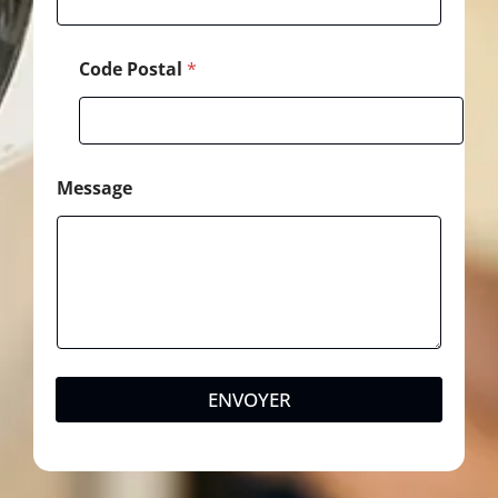
l
é
p
Code Postal
*
h
o
n
e
Message
ENVOYER