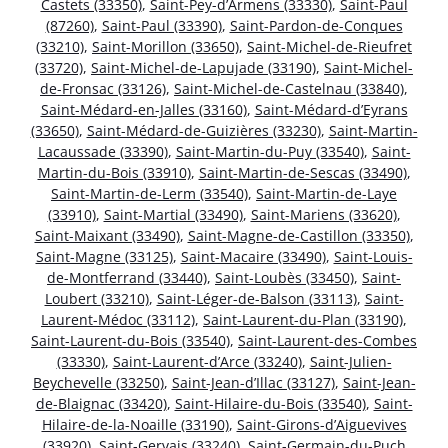
Castets (33350)
,
Saint-Pey-d’Armens (33330)
,
Saint-Paul
(87260)
,
Saint-Paul (33390)
,
Saint-Pardon-de-Conques
(33210)
,
Saint-Morillon (33650)
,
Saint-Michel-de-Rieufret
(33720)
,
Saint-Michel-de-Lapujade (33190)
,
Saint-Michel-
de-Fronsac (33126)
,
Saint-Michel-de-Castelnau (33840)
,
Saint-Médard-en-Jalles (33160)
,
Saint-Médard-d’Eyrans
(33650)
,
Saint-Médard-de-Guizières (33230)
,
Saint-Martin-
Lacaussade (33390)
,
Saint-Martin-du-Puy (33540)
,
Saint-
Martin-du-Bois (33910)
,
Saint-Martin-de-Sescas (33490)
,
Saint-Martin-de-Lerm (33540)
,
Saint-Martin-de-Laye
(33910)
,
Saint-Martial (33490)
,
Saint-Mariens (33620)
,
Saint-Maixant (33490)
,
Saint-Magne-de-Castillon (33350)
,
Saint-Magne (33125)
,
Saint-Macaire (33490)
,
Saint-Louis-
de-Montferrand (33440)
,
Saint-Loubès (33450)
,
Saint-
Loubert (33210)
,
Saint-Léger-de-Balson (33113)
,
Saint-
Laurent-Médoc (33112)
,
Saint-Laurent-du-Plan (33190)
,
Saint-Laurent-du-Bois (33540)
,
Saint-Laurent-des-Combes
(33330)
,
Saint-Laurent-d’Arce (33240)
,
Saint-Julien-
Beychevelle (33250)
,
Saint-Jean-d’Illac (33127)
,
Saint-Jean-
de-Blaignac (33420)
,
Saint-Hilaire-du-Bois (33540)
,
Saint-
Hilaire-de-la-Noaille (33190)
,
Saint-Girons-d’Aiguevives
(33920)
,
Saint-Gervais (33240)
,
Saint-Germain-du-Puch