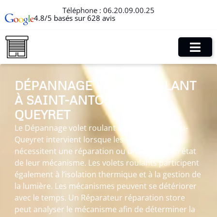
Téléphone :
06.20.09.00.25
4.8/5 basés sur 628 avis
DÉPANNAGE VOLET ROULANT
À SAINT-ANTOINE-DU-
QUEYRET
Le Dépannage volet roulant à Saint-Antoine-du-
Queyret intervient lorsque les volets roulants
nécessitent une réparation ou une remise en état
de leur mécanisme. Les volets roulants participent
également à l’isolation thermique et à la gestion de
la lumière. Les mécanismes peuvent se détériorer
avec le temps. Un Réparateur réparation store
peut analyser le mécanisme afin de déterminer la