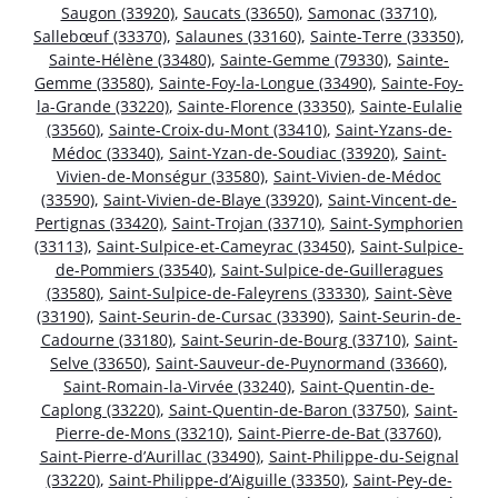
Saugon (33920)
,
Saucats (33650)
,
Samonac (33710)
,
Sallebœuf (33370)
,
Salaunes (33160)
,
Sainte-Terre (33350)
,
Sainte-Hélène (33480)
,
Sainte-Gemme (79330)
,
Sainte-
Gemme (33580)
,
Sainte-Foy-la-Longue (33490)
,
Sainte-Foy-
la-Grande (33220)
,
Sainte-Florence (33350)
,
Sainte-Eulalie
(33560)
,
Sainte-Croix-du-Mont (33410)
,
Saint-Yzans-de-
Médoc (33340)
,
Saint-Yzan-de-Soudiac (33920)
,
Saint-
Vivien-de-Monségur (33580)
,
Saint-Vivien-de-Médoc
(33590)
,
Saint-Vivien-de-Blaye (33920)
,
Saint-Vincent-de-
Pertignas (33420)
,
Saint-Trojan (33710)
,
Saint-Symphorien
(33113)
,
Saint-Sulpice-et-Cameyrac (33450)
,
Saint-Sulpice-
de-Pommiers (33540)
,
Saint-Sulpice-de-Guilleragues
(33580)
,
Saint-Sulpice-de-Faleyrens (33330)
,
Saint-Sève
(33190)
,
Saint-Seurin-de-Cursac (33390)
,
Saint-Seurin-de-
Cadourne (33180)
,
Saint-Seurin-de-Bourg (33710)
,
Saint-
Selve (33650)
,
Saint-Sauveur-de-Puynormand (33660)
,
Saint-Romain-la-Virvée (33240)
,
Saint-Quentin-de-
Caplong (33220)
,
Saint-Quentin-de-Baron (33750)
,
Saint-
Pierre-de-Mons (33210)
,
Saint-Pierre-de-Bat (33760)
,
Saint-Pierre-d’Aurillac (33490)
,
Saint-Philippe-du-Seignal
(33220)
,
Saint-Philippe-d’Aiguille (33350)
,
Saint-Pey-de-