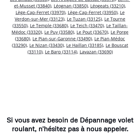
et-Musset (33840)
,
Léognan (33850)
,
Léogeats (33210)
,
Lège-Cap-Ferret (33970)
,
Lège-Cap-Ferret (33950)
,
Le
Verdon-sur-Mer (33123)
,
Le Tuzan (33125)
,
Le Tourne
(33550)
,
Le Temple (33680)
,
Le Teich (33470)
,
Le Taillan-
Médoc (33320)
,
Le Puy (33580)
,
Le Pout (33670)
,
Le Porge
(33680)
,
Le Pian-sur-Garonne (33490)
,
Le Pian-Médoc
(33290)
,
Le Nizan (33430)
,
Le Haillan (33185)
,
Le Bouscat
(33110)
,
Le Barp (33114)
,
Lavazan (33690)
Si vous avez besoin de Dépannage volet
roulant, n'hésitez pas à nous appeler.