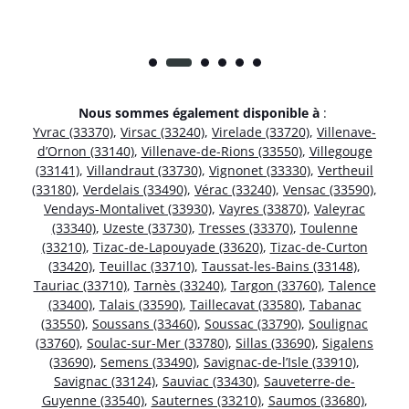
Nous sommes également disponible à
:
Yvrac (33370)
,
Virsac (33240)
,
Virelade (33720)
,
Villenave-
d’Ornon (33140)
,
Villenave-de-Rions (33550)
,
Villegouge
(33141)
,
Villandraut (33730)
,
Vignonet (33330)
,
Vertheuil
(33180)
,
Verdelais (33490)
,
Vérac (33240)
,
Vensac (33590)
,
Vendays-Montalivet (33930)
,
Vayres (33870)
,
Valeyrac
(33340)
,
Uzeste (33730)
,
Tresses (33370)
,
Toulenne
(33210)
,
Tizac-de-Lapouyade (33620)
,
Tizac-de-Curton
(33420)
,
Teuillac (33710)
,
Taussat-les-Bains (33148)
,
Tauriac (33710)
,
Tarnès (33240)
,
Targon (33760)
,
Talence
(33400)
,
Talais (33590)
,
Taillecavat (33580)
,
Tabanac
(33550)
,
Soussans (33460)
,
Soussac (33790)
,
Soulignac
(33760)
,
Soulac-sur-Mer (33780)
,
Sillas (33690)
,
Sigalens
(33690)
,
Semens (33490)
,
Savignac-de-l’Isle (33910)
,
Savignac (33124)
,
Sauviac (33430)
,
Sauveterre-de-
Guyenne (33540)
,
Sauternes (33210)
,
Saumos (33680)
,