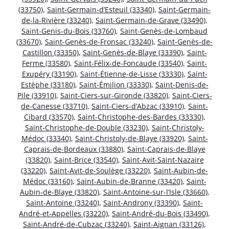
(33750)
,
Saint-Germain-d’Esteuil (33340)
,
Saint-Germain-
de-la-Rivière (33240)
,
Saint-Germain-de-Grave (33490)
,
Saint-Genis-du-Bois (33760)
,
Saint-Genès-de-Lombaud
(33670)
,
Saint-Genès-de-Fronsac (33240)
,
Saint-Genès-de-
Castillon (33350)
,
Saint-Genès-de-Blaye (33390)
,
Saint-
Ferme (33580)
,
Saint-Félix-de-Foncaude (33540)
,
Saint-
Exupéry (33190)
,
Saint-Étienne-de-Lisse (33330)
,
Saint-
Estèphe (33180)
,
Saint-Émilion (33330)
,
Saint-Denis-de-
Pile (33910)
,
Saint-Ciers-sur-Gironde (33820)
,
Saint-Ciers-
de-Canesse (33710)
,
Saint-Ciers-d’Abzac (33910)
,
Saint-
Cibard (33570)
,
Saint-Christophe-des-Bardes (33330)
,
Saint-Christophe-de-Double (33230)
,
Saint-Christoly-
Médoc (33340)
,
Saint-Christoly-de-Blaye (33920)
,
Saint-
Caprais-de-Bordeaux (33880)
,
Saint-Caprais-de-Blaye
(33820)
,
Saint-Brice (33540)
,
Saint-Avit-Saint-Nazaire
(33220)
,
Saint-Avit-de-Soulège (33220)
,
Saint-Aubin-de-
Médoc (33160)
,
Saint-Aubin-de-Branne (33420)
,
Saint-
Aubin-de-Blaye (33820)
,
Saint-Antoine-sur-l’Isle (33660)
,
Saint-Antoine (33240)
,
Saint-Androny (33390)
,
Saint-
André-et-Appelles (33220)
,
Saint-André-du-Bois (33490)
,
Saint-André-de-Cubzac (33240)
,
Saint-Aignan (33126)
,