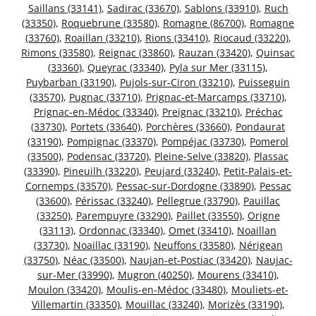
Saillans (33141)
,
Sadirac (33670)
,
Sablons (33910)
,
Ruch
(33350)
,
Roquebrune (33580)
,
Romagne (86700)
,
Romagne
(33760)
,
Roaillan (33210)
,
Rions (33410)
,
Riocaud (33220)
,
Rimons (33580)
,
Reignac (33860)
,
Rauzan (33420)
,
Quinsac
(33360)
,
Queyrac (33340)
,
Pyla sur Mer (33115)
,
Puybarban (33190)
,
Pujols-sur-Ciron (33210)
,
Puisseguin
(33570)
,
Pugnac (33710)
,
Prignac-et-Marcamps (33710)
,
Prignac-en-Médoc (33340)
,
Preignac (33210)
,
Préchac
(33730)
,
Portets (33640)
,
Porchères (33660)
,
Pondaurat
(33190)
,
Pompignac (33370)
,
Pompéjac (33730)
,
Pomerol
(33500)
,
Podensac (33720)
,
Pleine-Selve (33820)
,
Plassac
(33390)
,
Pineuilh (33220)
,
Peujard (33240)
,
Petit-Palais-et-
Cornemps (33570)
,
Pessac-sur-Dordogne (33890)
,
Pessac
(33600)
,
Périssac (33240)
,
Pellegrue (33790)
,
Pauillac
(33250)
,
Parempuyre (33290)
,
Paillet (33550)
,
Origne
(33113)
,
Ordonnac (33340)
,
Omet (33410)
,
Noaillan
(33730)
,
Noaillac (33190)
,
Neuffons (33580)
,
Nérigean
(33750)
,
Néac (33500)
,
Naujan-et-Postiac (33420)
,
Naujac-
sur-Mer (33990)
,
Mugron (40250)
,
Mourens (33410)
,
Moulon (33420)
,
Moulis-en-Médoc (33480)
,
Mouliets-et-
Villemartin (33350)
,
Mouillac (33240)
,
Morizès (33190)
,