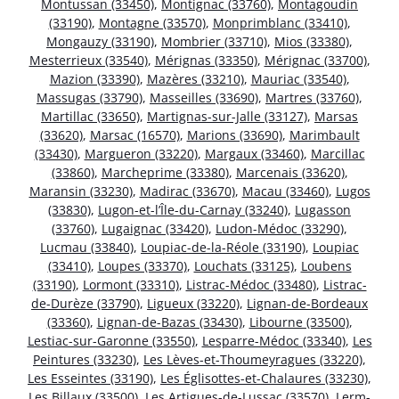
Montussan (33450)
,
Montignac (33760)
,
Montagoudin
(33190)
,
Montagne (33570)
,
Monprimblanc (33410)
,
Mongauzy (33190)
,
Mombrier (33710)
,
Mios (33380)
,
Mesterrieux (33540)
,
Mérignas (33350)
,
Mérignac (33700)
,
Mazion (33390)
,
Mazères (33210)
,
Mauriac (33540)
,
Massugas (33790)
,
Masseilles (33690)
,
Martres (33760)
,
Martillac (33650)
,
Martignas-sur-Jalle (33127)
,
Marsas
(33620)
,
Marsac (16570)
,
Marions (33690)
,
Marimbault
(33430)
,
Margueron (33220)
,
Margaux (33460)
,
Marcillac
(33860)
,
Marcheprime (33380)
,
Marcenais (33620)
,
Maransin (33230)
,
Madirac (33670)
,
Macau (33460)
,
Lugos
(33830)
,
Lugon-et-l’Île-du-Carnay (33240)
,
Lugasson
(33760)
,
Lugaignac (33420)
,
Ludon-Médoc (33290)
,
Lucmau (33840)
,
Loupiac-de-la-Réole (33190)
,
Loupiac
(33410)
,
Loupes (33370)
,
Louchats (33125)
,
Loubens
(33190)
,
Lormont (33310)
,
Listrac-Médoc (33480)
,
Listrac-
de-Durèze (33790)
,
Ligueux (33220)
,
Lignan-de-Bordeaux
(33360)
,
Lignan-de-Bazas (33430)
,
Libourne (33500)
,
Lestiac-sur-Garonne (33550)
,
Lesparre-Médoc (33340)
,
Les
Peintures (33230)
,
Les Lèves-et-Thoumeyragues (33220)
,
Les Esseintes (33190)
,
Les Églisottes-et-Chalaures (33230)
,
Les Billaux (33500)
,
Les Artigues-de-Lussac (33570)
,
Lerm-