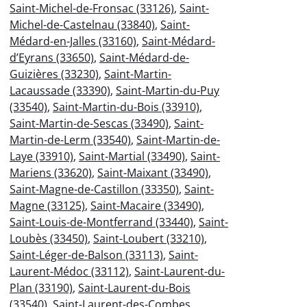
Saint-Michel-de-Fronsac (33126)
,
Saint-
Michel-de-Castelnau (33840)
,
Saint-
Médard-en-Jalles (33160)
,
Saint-Médard-
d’Eyrans (33650)
,
Saint-Médard-de-
Guizières (33230)
,
Saint-Martin-
Lacaussade (33390)
,
Saint-Martin-du-Puy
(33540)
,
Saint-Martin-du-Bois (33910)
,
Saint-Martin-de-Sescas (33490)
,
Saint-
Martin-de-Lerm (33540)
,
Saint-Martin-de-
Laye (33910)
,
Saint-Martial (33490)
,
Saint-
Mariens (33620)
,
Saint-Maixant (33490)
,
Saint-Magne-de-Castillon (33350)
,
Saint-
Magne (33125)
,
Saint-Macaire (33490)
,
Saint-Louis-de-Montferrand (33440)
,
Saint-
Loubès (33450)
,
Saint-Loubert (33210)
,
Saint-Léger-de-Balson (33113)
,
Saint-
Laurent-Médoc (33112)
,
Saint-Laurent-du-
Plan (33190)
,
Saint-Laurent-du-Bois
(33540)
,
Saint-Laurent-des-Combes