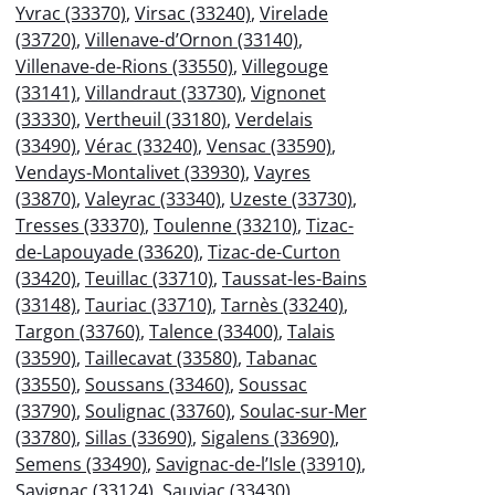
Yvrac (33370)
,
Virsac (33240)
,
Virelade
(33720)
,
Villenave-d’Ornon (33140)
,
Villenave-de-Rions (33550)
,
Villegouge
(33141)
,
Villandraut (33730)
,
Vignonet
(33330)
,
Vertheuil (33180)
,
Verdelais
(33490)
,
Vérac (33240)
,
Vensac (33590)
,
Vendays-Montalivet (33930)
,
Vayres
(33870)
,
Valeyrac (33340)
,
Uzeste (33730)
,
Tresses (33370)
,
Toulenne (33210)
,
Tizac-
de-Lapouyade (33620)
,
Tizac-de-Curton
(33420)
,
Teuillac (33710)
,
Taussat-les-Bains
(33148)
,
Tauriac (33710)
,
Tarnès (33240)
,
Targon (33760)
,
Talence (33400)
,
Talais
(33590)
,
Taillecavat (33580)
,
Tabanac
(33550)
,
Soussans (33460)
,
Soussac
(33790)
,
Soulignac (33760)
,
Soulac-sur-Mer
(33780)
,
Sillas (33690)
,
Sigalens (33690)
,
Semens (33490)
,
Savignac-de-l’Isle (33910)
,
Savignac (33124)
,
Sauviac (33430)
,