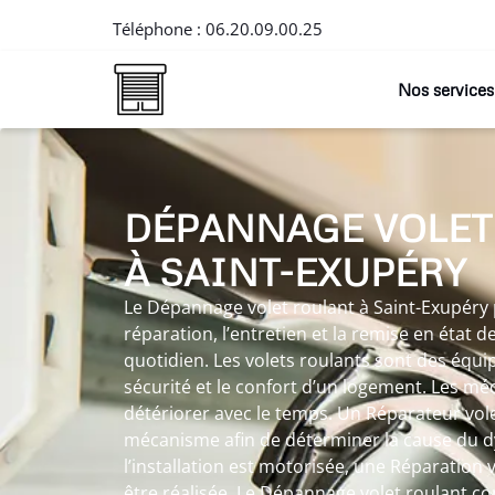
Téléphone :
06.20.09.00.25
Nos services
DÉPANNAGE VOLET
À SAINT-EXUPÉRY
Le Dépannage volet roulant à Saint-Exupéry 
réparation, l’entretien et la remise en état de
quotidien. Les volets roulants sont des équi
sécurité et le confort d’un logement. Les m
détériorer avec le temps. Un Réparateur vole
mécanisme afin de déterminer la cause du 
l’installation est motorisée, une Réparation 
être réalisée. Le Dépannage volet roulant co