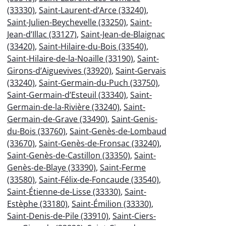
(33330)
,
Saint-Laurent-d’Arce (33240)
,
Saint-Julien-Beychevelle (33250)
,
Saint-
Jean-d’Illac (33127)
,
Saint-Jean-de-Blaignac
(33420)
,
Saint-Hilaire-du-Bois (33540)
,
Saint-Hilaire-de-la-Noaille (33190)
,
Saint-
Girons-d’Aiguevives (33920)
,
Saint-Gervais
(33240)
,
Saint-Germain-du-Puch (33750)
,
Saint-Germain-d’Esteuil (33340)
,
Saint-
Germain-de-la-Rivière (33240)
,
Saint-
Germain-de-Grave (33490)
,
Saint-Genis-
du-Bois (33760)
,
Saint-Genès-de-Lombaud
(33670)
,
Saint-Genès-de-Fronsac (33240)
,
Saint-Genès-de-Castillon (33350)
,
Saint-
Genès-de-Blaye (33390)
,
Saint-Ferme
(33580)
,
Saint-Félix-de-Foncaude (33540)
,
Saint-Étienne-de-Lisse (33330)
,
Saint-
Estèphe (33180)
,
Saint-Émilion (33330)
,
Saint-Denis-de-Pile (33910)
,
Saint-Ciers-