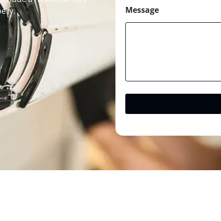
Message
péry.