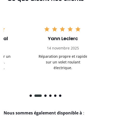
Yann Leclerc
Ale
14 novembre 2025
22 no
Réparation propre et rapide
Volet roul
sur un volet roulant
rapidement.
électrique.
r
Nous sommes également disponible à
: