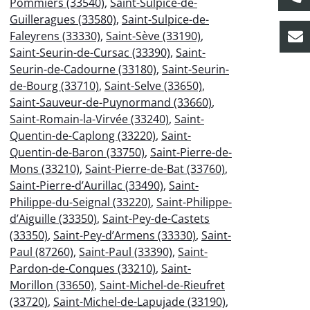
Pommiers (33540)
,
Saint-Sulpice-de-
Guilleragues (33580)
,
Saint-Sulpice-de-
Faleyrens (33330)
,
Saint-Sève (33190)
,
Saint-Seurin-de-Cursac (33390)
,
Saint-
Seurin-de-Cadourne (33180)
,
Saint-Seurin-
de-Bourg (33710)
,
Saint-Selve (33650)
,
Saint-Sauveur-de-Puynormand (33660)
,
Saint-Romain-la-Virvée (33240)
,
Saint-
Quentin-de-Caplong (33220)
,
Saint-
Quentin-de-Baron (33750)
,
Saint-Pierre-de-
Mons (33210)
,
Saint-Pierre-de-Bat (33760)
,
Saint-Pierre-d’Aurillac (33490)
,
Saint-
Philippe-du-Seignal (33220)
,
Saint-Philippe-
d’Aiguille (33350)
,
Saint-Pey-de-Castets
(33350)
,
Saint-Pey-d’Armens (33330)
,
Saint-
Paul (87260)
,
Saint-Paul (33390)
,
Saint-
Pardon-de-Conques (33210)
,
Saint-
Morillon (33650)
,
Saint-Michel-de-Rieufret
(33720)
,
Saint-Michel-de-Lapujade (33190)
,