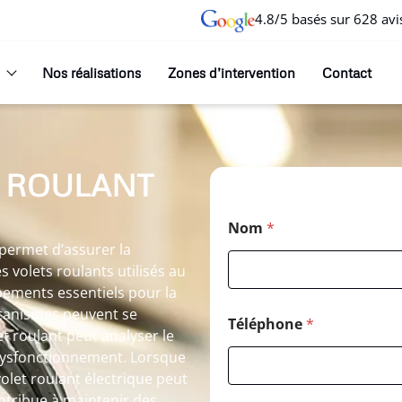
4.8/5 basés sur 628 avi
Nos réalisations
Zones d’intervention
Contact
 ROULANT
Nom
*
permet d’assurer la
s volets roulants utilisés au
pements essentiels pour la
écanismes peuvent se
Téléphone
*
t roulant peut analyser le
dysfonctionnement. Lorsque
volet roulant électrique peut
ntribue à maintenir des