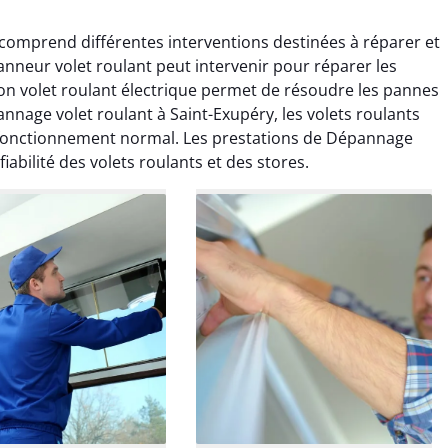
comprend différentes interventions destinées à réparer et
anneur volet roulant peut intervenir pour réparer les
on volet roulant électrique permet de résoudre les pannes
nage volet roulant à Saint-Exupéry, les volets roulants
r fonctionnement normal. Les prestations de Dépannage
en Boulanger
Thibault Marchal
fiabilité des volets roulants et des stores.
 décembre 2025
06 novembre 2025
ation efficace du
Dépannage efficace sur un
isme de mon volet
volet roulant coincé.
roulant.
Intervention rapide.