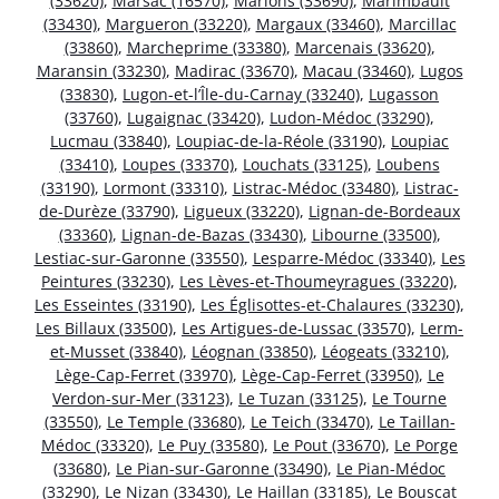
(33620)
,
Marsac (16570)
,
Marions (33690)
,
Marimbault
(33430)
,
Margueron (33220)
,
Margaux (33460)
,
Marcillac
(33860)
,
Marcheprime (33380)
,
Marcenais (33620)
,
Maransin (33230)
,
Madirac (33670)
,
Macau (33460)
,
Lugos
(33830)
,
Lugon-et-l’Île-du-Carnay (33240)
,
Lugasson
(33760)
,
Lugaignac (33420)
,
Ludon-Médoc (33290)
,
Lucmau (33840)
,
Loupiac-de-la-Réole (33190)
,
Loupiac
(33410)
,
Loupes (33370)
,
Louchats (33125)
,
Loubens
(33190)
,
Lormont (33310)
,
Listrac-Médoc (33480)
,
Listrac-
de-Durèze (33790)
,
Ligueux (33220)
,
Lignan-de-Bordeaux
(33360)
,
Lignan-de-Bazas (33430)
,
Libourne (33500)
,
Lestiac-sur-Garonne (33550)
,
Lesparre-Médoc (33340)
,
Les
Peintures (33230)
,
Les Lèves-et-Thoumeyragues (33220)
,
Les Esseintes (33190)
,
Les Églisottes-et-Chalaures (33230)
,
Les Billaux (33500)
,
Les Artigues-de-Lussac (33570)
,
Lerm-
et-Musset (33840)
,
Léognan (33850)
,
Léogeats (33210)
,
Lège-Cap-Ferret (33970)
,
Lège-Cap-Ferret (33950)
,
Le
Verdon-sur-Mer (33123)
,
Le Tuzan (33125)
,
Le Tourne
(33550)
,
Le Temple (33680)
,
Le Teich (33470)
,
Le Taillan-
Médoc (33320)
,
Le Puy (33580)
,
Le Pout (33670)
,
Le Porge
(33680)
,
Le Pian-sur-Garonne (33490)
,
Le Pian-Médoc
(33290)
,
Le Nizan (33430)
,
Le Haillan (33185)
,
Le Bouscat