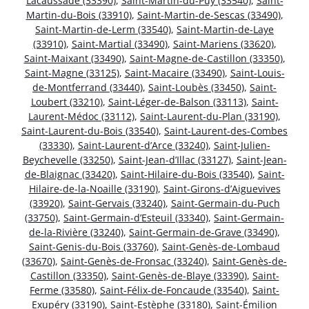
Lacaussade (33390)
,
Saint-Martin-du-Puy (33540)
,
Saint-
Martin-du-Bois (33910)
,
Saint-Martin-de-Sescas (33490)
,
Saint-Martin-de-Lerm (33540)
,
Saint-Martin-de-Laye
(33910)
,
Saint-Martial (33490)
,
Saint-Mariens (33620)
,
Saint-Maixant (33490)
,
Saint-Magne-de-Castillon (33350)
,
Saint-Magne (33125)
,
Saint-Macaire (33490)
,
Saint-Louis-
de-Montferrand (33440)
,
Saint-Loubès (33450)
,
Saint-
Loubert (33210)
,
Saint-Léger-de-Balson (33113)
,
Saint-
Laurent-Médoc (33112)
,
Saint-Laurent-du-Plan (33190)
,
Saint-Laurent-du-Bois (33540)
,
Saint-Laurent-des-Combes
(33330)
,
Saint-Laurent-d’Arce (33240)
,
Saint-Julien-
Beychevelle (33250)
,
Saint-Jean-d’Illac (33127)
,
Saint-Jean-
de-Blaignac (33420)
,
Saint-Hilaire-du-Bois (33540)
,
Saint-
Hilaire-de-la-Noaille (33190)
,
Saint-Girons-d’Aiguevives
(33920)
,
Saint-Gervais (33240)
,
Saint-Germain-du-Puch
(33750)
,
Saint-Germain-d’Esteuil (33340)
,
Saint-Germain-
de-la-Rivière (33240)
,
Saint-Germain-de-Grave (33490)
,
Saint-Genis-du-Bois (33760)
,
Saint-Genès-de-Lombaud
(33670)
,
Saint-Genès-de-Fronsac (33240)
,
Saint-Genès-de-
Castillon (33350)
,
Saint-Genès-de-Blaye (33390)
,
Saint-
Ferme (33580)
,
Saint-Félix-de-Foncaude (33540)
,
Saint-
Exupéry (33190)
,
Saint-Estèphe (33180)
,
Saint-Émilion