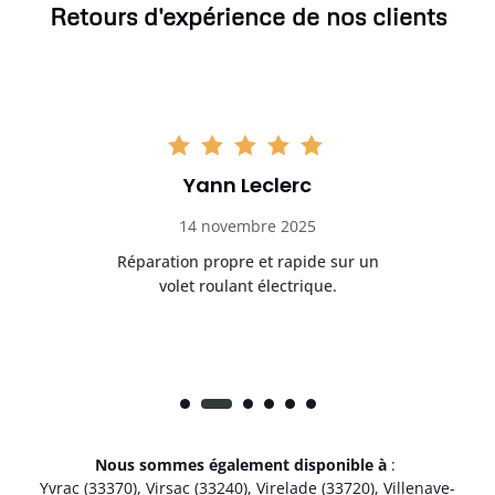
Retours d'expérience de nos clients
Yann Leclerc
14 novembre 2025
t
Réparation propre et rapide sur un
de.
volet roulant électrique.
rap
Nous sommes également disponible à
:
Yvrac (33370)
,
Virsac (33240)
,
Virelade (33720)
,
Villenave-