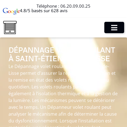
Téléphone :
06.20.09.00.25
4.8/5 basés sur 628 avis
DÉPANNAGE VOLET ROULANT
À SAINT-ÉTIENNE-DE-LISSE
Le Dépannage volet roulant à Saint-Étienne-de-
Lisse permet d’assurer la réparation, l’entretien et
la remise en état des volets roulants utilisés au
quotidien. Les volets roulants participent
également à l’isolation thermique et à la gestion de
la lumière. Les mécanismes peuvent se détériorer
avec le temps. Un Dépanneur volet roulant peut
analyser le mécanisme afin de déterminer la cause
du dysfonctionnement. Lorsque l’installation est