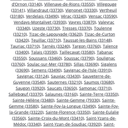
d’Ornon (33140)
,
Villenave-de-Rions (33550)
,
Villegouge
(33141)
,
Villandraut (33730)
,
Vignonet (33330)
,
Vertheuil
(33180)
,
Verdelais (33490)
,
Vérac (33240)
,
Vensac (33590)
,
Vendays-Montalivet (33930)
,
Vayres (33870)
,
Valeyrac
(33340)
,
Uzeste (33730)
,
Tresses (33370)
,
Toulenne
(33210)
,
Tizac-de-Lapouyade (33620)
,
Tizac-de-Curton
(33420)
,
Teuillac (33710)
,
Taussat-les-Bains (33148)
,
Tauriac (33710)
,
Tarnès (33240)
,
Targon (33760)
,
Talence
(33400)
,
Talais (33590)
,
Taillecavat (33580)
,
Tabanac
(33550)
,
Soussans (33460)
,
Soussac (33790)
,
Soulignac
(33760)
,
Soulac-sur-Mer (33780)
,
Sillas (33690)
,
Sigalens
(33690)
,
Semens (33490)
,
Savignac-de-l’Isle (33910)
,
Savignac (33124)
,
Sauviac (33430)
,
Sauveterre-de-
Guyenne (33540)
,
Sauternes (33210)
,
Saumos (33680)
,
Saugon (33920)
,
Saucats (33650)
,
Samonac (33710)
,
Sallebœuf (33370)
,
Salaunes (33160)
,
Sainte-Terre (33350)
,
Sainte-Hélène (33480)
,
Sainte-Gemme (79330)
,
Sainte-
Gemme (33580)
,
Sainte-Foy-la-Longue (33490)
,
Sainte-Foy-
la-Grande (33220)
,
Sainte-Florence (33350)
,
Sainte-Eulalie
(33560)
,
Sainte-Croix-du-Mont (33410)
,
Saint-Yzans-de-
Médoc (33340)
,
Saint-Yzan-de-Soudiac (33920)
,
Saint-