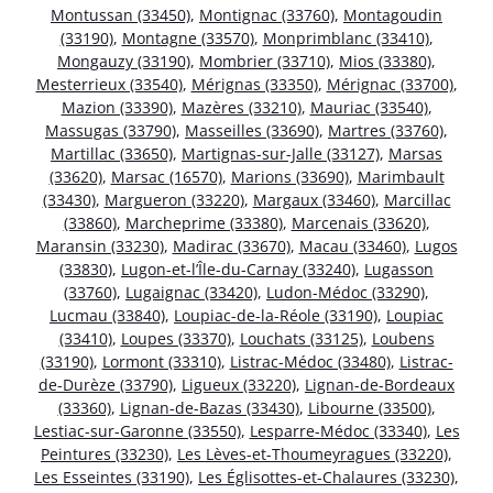
Montussan (33450)
,
Montignac (33760)
,
Montagoudin
(33190)
,
Montagne (33570)
,
Monprimblanc (33410)
,
Mongauzy (33190)
,
Mombrier (33710)
,
Mios (33380)
,
Mesterrieux (33540)
,
Mérignas (33350)
,
Mérignac (33700)
,
Mazion (33390)
,
Mazères (33210)
,
Mauriac (33540)
,
Massugas (33790)
,
Masseilles (33690)
,
Martres (33760)
,
Martillac (33650)
,
Martignas-sur-Jalle (33127)
,
Marsas
(33620)
,
Marsac (16570)
,
Marions (33690)
,
Marimbault
(33430)
,
Margueron (33220)
,
Margaux (33460)
,
Marcillac
(33860)
,
Marcheprime (33380)
,
Marcenais (33620)
,
Maransin (33230)
,
Madirac (33670)
,
Macau (33460)
,
Lugos
(33830)
,
Lugon-et-l’Île-du-Carnay (33240)
,
Lugasson
(33760)
,
Lugaignac (33420)
,
Ludon-Médoc (33290)
,
Lucmau (33840)
,
Loupiac-de-la-Réole (33190)
,
Loupiac
(33410)
,
Loupes (33370)
,
Louchats (33125)
,
Loubens
(33190)
,
Lormont (33310)
,
Listrac-Médoc (33480)
,
Listrac-
de-Durèze (33790)
,
Ligueux (33220)
,
Lignan-de-Bordeaux
(33360)
,
Lignan-de-Bazas (33430)
,
Libourne (33500)
,
Lestiac-sur-Garonne (33550)
,
Lesparre-Médoc (33340)
,
Les
Peintures (33230)
,
Les Lèves-et-Thoumeyragues (33220)
,
Les Esseintes (33190)
,
Les Églisottes-et-Chalaures (33230)
,