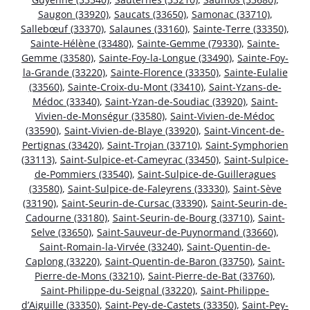
Saugon (33920)
,
Saucats (33650)
,
Samonac (33710)
,
Sallebœuf (33370)
,
Salaunes (33160)
,
Sainte-Terre (33350)
,
Sainte-Hélène (33480)
,
Sainte-Gemme (79330)
,
Sainte-
Gemme (33580)
,
Sainte-Foy-la-Longue (33490)
,
Sainte-Foy-
la-Grande (33220)
,
Sainte-Florence (33350)
,
Sainte-Eulalie
(33560)
,
Sainte-Croix-du-Mont (33410)
,
Saint-Yzans-de-
Médoc (33340)
,
Saint-Yzan-de-Soudiac (33920)
,
Saint-
Vivien-de-Monségur (33580)
,
Saint-Vivien-de-Médoc
(33590)
,
Saint-Vivien-de-Blaye (33920)
,
Saint-Vincent-de-
Pertignas (33420)
,
Saint-Trojan (33710)
,
Saint-Symphorien
(33113)
,
Saint-Sulpice-et-Cameyrac (33450)
,
Saint-Sulpice-
de-Pommiers (33540)
,
Saint-Sulpice-de-Guilleragues
(33580)
,
Saint-Sulpice-de-Faleyrens (33330)
,
Saint-Sève
(33190)
,
Saint-Seurin-de-Cursac (33390)
,
Saint-Seurin-de-
Cadourne (33180)
,
Saint-Seurin-de-Bourg (33710)
,
Saint-
Selve (33650)
,
Saint-Sauveur-de-Puynormand (33660)
,
Saint-Romain-la-Virvée (33240)
,
Saint-Quentin-de-
Caplong (33220)
,
Saint-Quentin-de-Baron (33750)
,
Saint-
Pierre-de-Mons (33210)
,
Saint-Pierre-de-Bat (33760)
,
Saint-Philippe-du-Seignal (33220)
,
Saint-Philippe-
d’Aiguille (33350)
,
Saint-Pey-de-Castets (33350)
,
Saint-Pey-