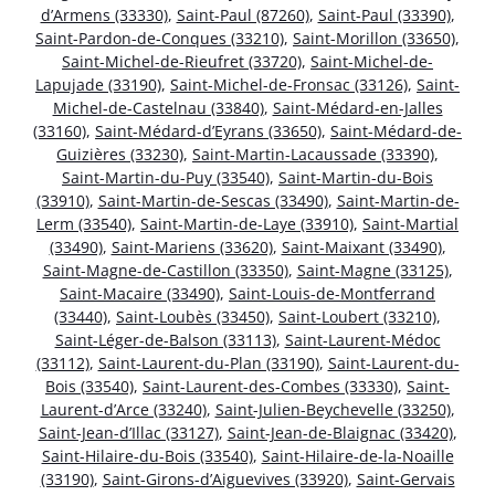
d’Armens (33330)
,
Saint-Paul (87260)
,
Saint-Paul (33390)
,
Saint-Pardon-de-Conques (33210)
,
Saint-Morillon (33650)
,
Saint-Michel-de-Rieufret (33720)
,
Saint-Michel-de-
Lapujade (33190)
,
Saint-Michel-de-Fronsac (33126)
,
Saint-
Michel-de-Castelnau (33840)
,
Saint-Médard-en-Jalles
(33160)
,
Saint-Médard-d’Eyrans (33650)
,
Saint-Médard-de-
Guizières (33230)
,
Saint-Martin-Lacaussade (33390)
,
Saint-Martin-du-Puy (33540)
,
Saint-Martin-du-Bois
(33910)
,
Saint-Martin-de-Sescas (33490)
,
Saint-Martin-de-
Lerm (33540)
,
Saint-Martin-de-Laye (33910)
,
Saint-Martial
(33490)
,
Saint-Mariens (33620)
,
Saint-Maixant (33490)
,
Saint-Magne-de-Castillon (33350)
,
Saint-Magne (33125)
,
Saint-Macaire (33490)
,
Saint-Louis-de-Montferrand
(33440)
,
Saint-Loubès (33450)
,
Saint-Loubert (33210)
,
Saint-Léger-de-Balson (33113)
,
Saint-Laurent-Médoc
(33112)
,
Saint-Laurent-du-Plan (33190)
,
Saint-Laurent-du-
Bois (33540)
,
Saint-Laurent-des-Combes (33330)
,
Saint-
Laurent-d’Arce (33240)
,
Saint-Julien-Beychevelle (33250)
,
Saint-Jean-d’Illac (33127)
,
Saint-Jean-de-Blaignac (33420)
,
Saint-Hilaire-du-Bois (33540)
,
Saint-Hilaire-de-la-Noaille
(33190)
,
Saint-Girons-d’Aiguevives (33920)
,
Saint-Gervais