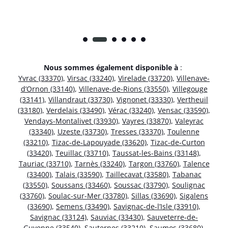
Nous sommes également disponible à
:
Yvrac (33370)
,
Virsac (33240)
,
Virelade (33720)
,
Villenave-
d’Ornon (33140)
,
Villenave-de-Rions (33550)
,
Villegouge
(33141)
,
Villandraut (33730)
,
Vignonet (33330)
,
Vertheuil
(33180)
,
Verdelais (33490)
,
Vérac (33240)
,
Vensac (33590)
,
Vendays-Montalivet (33930)
,
Vayres (33870)
,
Valeyrac
(33340)
,
Uzeste (33730)
,
Tresses (33370)
,
Toulenne
(33210)
,
Tizac-de-Lapouyade (33620)
,
Tizac-de-Curton
(33420)
,
Teuillac (33710)
,
Taussat-les-Bains (33148)
,
Tauriac (33710)
,
Tarnès (33240)
,
Targon (33760)
,
Talence
(33400)
,
Talais (33590)
,
Taillecavat (33580)
,
Tabanac
(33550)
,
Soussans (33460)
,
Soussac (33790)
,
Soulignac
(33760)
,
Soulac-sur-Mer (33780)
,
Sillas (33690)
,
Sigalens
(33690)
,
Semens (33490)
,
Savignac-de-l’Isle (33910)
,
Savignac (33124)
,
Sauviac (33430)
,
Sauveterre-de-
Guyenne (33540)
,
Sauternes (33210)
,
Saumos (33680)
,