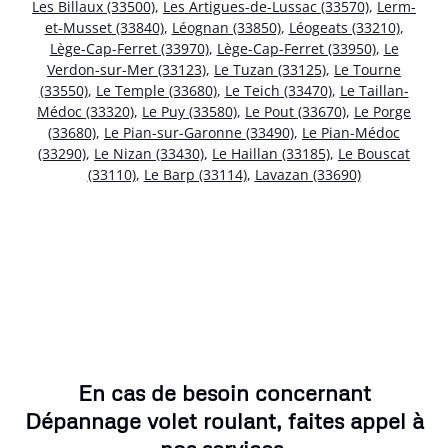
Les Billaux (33500)
,
Les Artigues-de-Lussac (33570)
,
Lerm-
et-Musset (33840)
,
Léognan (33850)
,
Léogeats (33210)
,
Lège-Cap-Ferret (33970)
,
Lège-Cap-Ferret (33950)
,
Le
Verdon-sur-Mer (33123)
,
Le Tuzan (33125)
,
Le Tourne
(33550)
,
Le Temple (33680)
,
Le Teich (33470)
,
Le Taillan-
Médoc (33320)
,
Le Puy (33580)
,
Le Pout (33670)
,
Le Porge
(33680)
,
Le Pian-sur-Garonne (33490)
,
Le Pian-Médoc
(33290)
,
Le Nizan (33430)
,
Le Haillan (33185)
,
Le Bouscat
(33110)
,
Le Barp (33114)
,
Lavazan (33690)
En cas de besoin concernant
Dépannage volet roulant, faites appel à