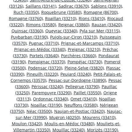
(33126)
,
Saillans (33141)
,
Sadirac (33670)
,
Sablons (33910)
,
Ruch (33350)
,
Roquebrune (33580)
,
Romagne (86700)
,
Romagne (33760)
,
Roaillan (33210)
,
Rions (33410)
,
Riocaud
(33220)
,
Rimons (33580)
,
Reignac (33860)
,
Rauzan (33420)
,
Quinsac (33360)
,
Queyrac (33340)
,
Pyla sur Mer (33115)
,
Puybarban (33190)
,
Pujols-sur-Ciron (33210)
,
Puisseguin
(33570)
,
Pugnac (33710)
,
Prignac-et-Marcamps (33710)
,
Prignac-en-Médoc (33340)
,
Preignac (33210)
,
Préchac
(33730)
,
Portets (33640)
,
Porchères (33660)
,
Pondaurat
(33190)
,
Pompignac (33370)
,
Pompéjac (33730)
,
Pomerol
(33500)
,
Podensac (33720)
,
Pleine-Selve (33820)
,
Plassac
(33390)
,
Pineuilh (33220)
,
Peujard (33240)
,
Petit-Palais-et-
Cornemps (33570)
,
Pessac-sur-Dordogne (33890)
,
Pessac
(33600)
,
Périssac (33240)
,
Pellegrue (33790)
,
Pauillac
(33250)
,
Parempuyre (33290)
,
Paillet (33550)
,
Origne
(33113)
,
Ordonnac (33340)
,
Omet (33410)
,
Noaillan
(33730)
,
Noaillac (33190)
,
Neuffons (33580)
,
Nérigean
(33750)
,
Néac (33500)
,
Naujan-et-Postiac (33420)
,
Naujac-
sur-Mer (33990)
,
Mugron (40250)
,
Mourens (33410)
,
Moulon (33420)
,
Moulis-en-Médoc (33480)
,
Mouliets-et-
Villemartin (33350)
,
Mouillac (33240)
,
Morizès (33190)
,