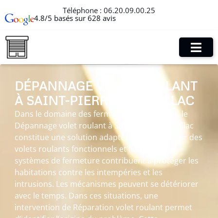
Téléphone :
06.20.09.00.25
4.8/5 basés sur 628 avis
DÉPANNAGE VOLET ROULANT
À SAINT-PIERRE-D’AURILLAC
Dans le domaine des fermetures de l’habitat, le
Dépannage volet roulant à Saint-Pierre-d’Aurillac
constitue une solution adaptée pour maintenir des
volets roulants fonctionnels et fiables. Ces
systèmes de fermeture contribuent à protéger les
habitations contre les intempéries et les
intrusions. Les mécanismes peuvent se détériorer
avec le temps. Dans ces situations, une
intervention de Réparation volet roulant permet