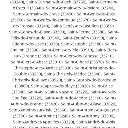
(33240)
,
Saint-Germain-du-Puch (33750)
,
Saint-Germain-
d’Esteuil (33340)
,
Saint-Germain-de-la-Rivière (33240)
,
Saint-Germain-de-Grave (33490)
,
Saint-Genis-du-Bois
(33760)
,
Saint-Genès-de-Lombaud (33670)
,
Saint-Genès-
de-Fronsac (33240)
,
Saint-Genès-de-Castillon (33350)
,
Saint-Genès-de-Blaye (33390)
,
Saint-Ferme (33580)
,
Saint-
Félix-de-Foncaude (33540)
,
Saint-Exupéry (33190)
,
Saint-
Étienne-de-Lisse (33330)
,
Saint-Estèphe (33180)
,
Saint-
Émilion (33330)
,
Saint-Denis-de-Pile (33910)
,
Saint-Ciers-
sur-Gironde (33820)
,
Saint-Ciers-de-Canesse (33710)
,
Saint-Ciers-d’Abzac (33910)
,
Saint-Cibard (33570)
,
Saint-
Christophe-des-Bardes (33330)
,
Saint-Christophe-de-
Double (33230)
,
Saint-Christoly-Médoc (33340)
,
Saint-
Christoly-de-Blaye (33920)
,
Saint-Caprais-de-Bordeaux
(33880)
,
Saint-Caprais-de-Blaye (33820)
,
Saint-Brice
(33540)
,
Saint-Avit-Saint-Nazaire (33220)
,
Saint-Avit-de-
Soulège (33220)
,
Saint-Aubin-de-Médoc (33160)
,
Saint-
Aubin-de-Branne (33420)
,
Saint-Aubin-de-Blaye (33820)
,
Saint-Antoine-sur-l’Isle (33660)
,
Saint-Antoine-du-Queyret
(33790)
,
Saint-Antoine (33240)
,
Saint-Androny (33390)
,
Saint-André-et-Appelles (33220)
,
Saint-André-du-Bois
(33490)
,
Saint-André-de-Cubzac (33240)
,
Saint-Aignan