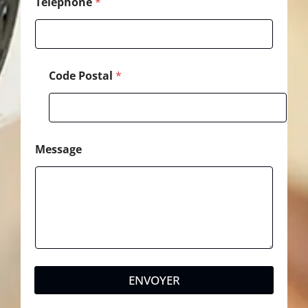
m
Téléphone
*
Code Postal
*
Message
ENVOYER