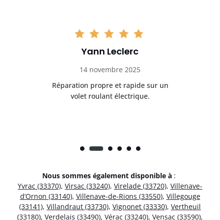
Yann Leclerc
14 novembre 2025
t
Réparation propre et rapide sur un
de.
volet roulant électrique.
rap
Nous sommes également disponible à
:
Yvrac (33370)
,
Virsac (33240)
,
Virelade (33720)
,
Villenave-
d’Ornon (33140)
,
Villenave-de-Rions (33550)
,
Villegouge
(33141)
,
Villandraut (33730)
,
Vignonet (33330)
,
Vertheuil
(33180)
,
Verdelais (33490)
,
Vérac (33240)
,
Vensac (33590)
,