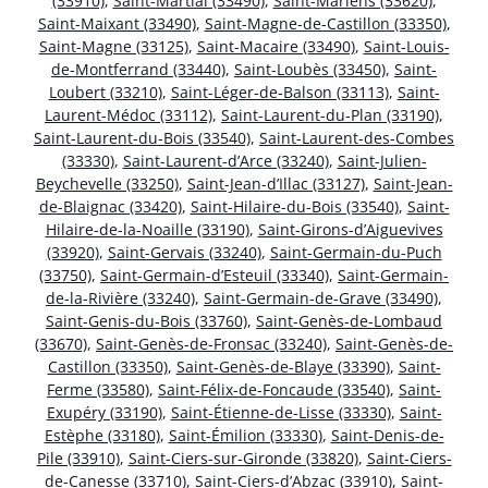
(33910)
,
Saint-Martial (33490)
,
Saint-Mariens (33620)
,
Saint-Maixant (33490)
,
Saint-Magne-de-Castillon (33350)
,
Saint-Magne (33125)
,
Saint-Macaire (33490)
,
Saint-Louis-
de-Montferrand (33440)
,
Saint-Loubès (33450)
,
Saint-
Loubert (33210)
,
Saint-Léger-de-Balson (33113)
,
Saint-
Laurent-Médoc (33112)
,
Saint-Laurent-du-Plan (33190)
,
Saint-Laurent-du-Bois (33540)
,
Saint-Laurent-des-Combes
(33330)
,
Saint-Laurent-d’Arce (33240)
,
Saint-Julien-
Beychevelle (33250)
,
Saint-Jean-d’Illac (33127)
,
Saint-Jean-
de-Blaignac (33420)
,
Saint-Hilaire-du-Bois (33540)
,
Saint-
Hilaire-de-la-Noaille (33190)
,
Saint-Girons-d’Aiguevives
(33920)
,
Saint-Gervais (33240)
,
Saint-Germain-du-Puch
(33750)
,
Saint-Germain-d’Esteuil (33340)
,
Saint-Germain-
de-la-Rivière (33240)
,
Saint-Germain-de-Grave (33490)
,
Saint-Genis-du-Bois (33760)
,
Saint-Genès-de-Lombaud
(33670)
,
Saint-Genès-de-Fronsac (33240)
,
Saint-Genès-de-
Castillon (33350)
,
Saint-Genès-de-Blaye (33390)
,
Saint-
Ferme (33580)
,
Saint-Félix-de-Foncaude (33540)
,
Saint-
Exupéry (33190)
,
Saint-Étienne-de-Lisse (33330)
,
Saint-
Estèphe (33180)
,
Saint-Émilion (33330)
,
Saint-Denis-de-
Pile (33910)
,
Saint-Ciers-sur-Gironde (33820)
,
Saint-Ciers-
de-Canesse (33710)
,
Saint-Ciers-d’Abzac (33910)
,
Saint-