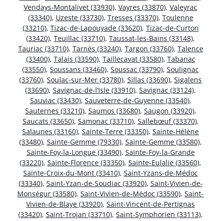
Vendays-Montalivet (33930)
,
Vayres (33870)
,
Valeyrac
(33340)
,
Uzeste (33730)
,
Tresses (33370)
,
Toulenne
(33210)
,
Tizac-de-Lapouyade (33620)
,
Tizac-de-Curton
(33420)
,
Teuillac (33710)
,
Taussat-les-Bains (33148)
,
Tauriac (33710)
,
Tarnès (33240)
,
Targon (33760)
,
Talence
(33400)
,
Talais (33590)
,
Taillecavat (33580)
,
Tabanac
(33550)
,
Soussans (33460)
,
Soussac (33790)
,
Soulignac
(33760)
,
Soulac-sur-Mer (33780)
,
Sillas (33690)
,
Sigalens
(33690)
,
Savignac-de-l’Isle (33910)
,
Savignac (33124)
,
Sauviac (33430)
,
Sauveterre-de-Guyenne (33540)
,
Sauternes (33210)
,
Saumos (33680)
,
Saugon (33920)
,
Saucats (33650)
,
Samonac (33710)
,
Sallebœuf (33370)
,
Salaunes (33160)
,
Sainte-Terre (33350)
,
Sainte-Hélène
(33480)
,
Sainte-Gemme (79330)
,
Sainte-Gemme (33580)
,
Sainte-Foy-la-Longue (33490)
,
Sainte-Foy-la-Grande
(33220)
,
Sainte-Florence (33350)
,
Sainte-Eulalie (33560)
,
Sainte-Croix-du-Mont (33410)
,
Saint-Yzans-de-Médoc
(33340)
,
Saint-Yzan-de-Soudiac (33920)
,
Saint-Vivien-de-
Monségur (33580)
,
Saint-Vivien-de-Médoc (33590)
,
Saint-
Vivien-de-Blaye (33920)
,
Saint-Vincent-de-Pertignas
(33420)
,
Saint-Trojan (33710)
,
Saint-Symphorien (33113)
,