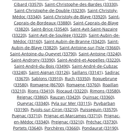
Cibard (33570)
,
Saint-Christophe-des-Bardes (33330)
,
Saint-Christophe-de-Double (33230)
,
Saint-Christoly-
Médoc (33340)
,
Saint-Christoly-de-Blaye (33920)
,
Saint-
Caprais-de-Bordeaux (33880)
,
Saint-Caprais-de-Blaye
(33820)
,
Saint-Brice (33540)
,
Saint-Avit-Saint-Nazaire
(33220)
,
Saint-Avit-de-Soulège (33220)
,
Saint-Aubin-de-
Médoc (33160)
,
Saint-Aubin-de-Branne (33420)
,
Saint-
Aubin-de-Blaye (33820)
,
Saint-Antoine-sur-l’Isle (33660)
,
Saint-Antoine-du-Queyret (33790)
,
Saint-Antoine (33240)
,
Saint-Androny (33390)
,
Saint-André-et-Appelles (33220)
,
Saint-André-du-Bois (33490)
,
Saint-André-de-Cubzac
(33240)
,
Saint-Aignan (33126)
,
Saillans (33141)
,
Sadirac
(33670)
,
Sablons (33910)
,
Ruch (33350)
,
Roquebrune
(33580)
,
Romagne (86700)
,
Romagne (33760)
,
Roaillan
(33210)
,
Rions (33410)
,
Riocaud (33220)
,
Rimons (33580)
,
Reignac (33860)
,
Rauzan (33420)
,
Quinsac (33360)
,
Queyrac (33340)
,
Pyla sur Mer (33115)
,
Puybarban
(33190)
,
Pujols-sur-Ciron (33210)
,
Puisseguin (33570)
,
Pugnac (33710)
,
Prignac-et-Marcamps (33710)
,
Prignac-
en-Médoc (33340)
,
Preignac (33210)
,
Préchac (33730)
,
Portets (33640)
,
Porchères (33660)
,
Pondaurat (33190)
,