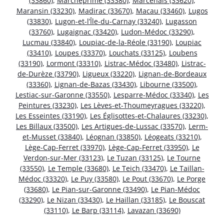
(33860)
,
Marcheprime (33380)
,
Marcenais (33620)
,
Maransin (33230)
,
Madirac (33670)
,
Macau (33460)
,
Lugos
(33830)
,
Lugon-et-l’Île-du-Carnay (33240)
,
Lugasson
(33760)
,
Lugaignac (33420)
,
Ludon-Médoc (33290)
,
Lucmau (33840)
,
Loupiac-de-la-Réole (33190)
,
Loupiac
(33410)
,
Loupes (33370)
,
Louchats (33125)
,
Loubens
(33190)
,
Lormont (33310)
,
Listrac-Médoc (33480)
,
Listrac-
de-Durèze (33790)
,
Ligueux (33220)
,
Lignan-de-Bordeaux
(33360)
,
Lignan-de-Bazas (33430)
,
Libourne (33500)
,
Lestiac-sur-Garonne (33550)
,
Lesparre-Médoc (33340)
,
Les
Peintures (33230)
,
Les Lèves-et-Thoumeyragues (33220)
,
Les Esseintes (33190)
,
Les Églisottes-et-Chalaures (33230)
,
Les Billaux (33500)
,
Les Artigues-de-Lussac (33570)
,
Lerm-
et-Musset (33840)
,
Léognan (33850)
,
Léogeats (33210)
,
Lège-Cap-Ferret (33970)
,
Lège-Cap-Ferret (33950)
,
Le
Verdon-sur-Mer (33123)
,
Le Tuzan (33125)
,
Le Tourne
(33550)
,
Le Temple (33680)
,
Le Teich (33470)
,
Le Taillan-
Médoc (33320)
,
Le Puy (33580)
,
Le Pout (33670)
,
Le Porge
(33680)
,
Le Pian-sur-Garonne (33490)
,
Le Pian-Médoc
(33290)
,
Le Nizan (33430)
,
Le Haillan (33185)
,
Le Bouscat
(33110)
,
Le Barp (33114)
,
Lavazan (33690)