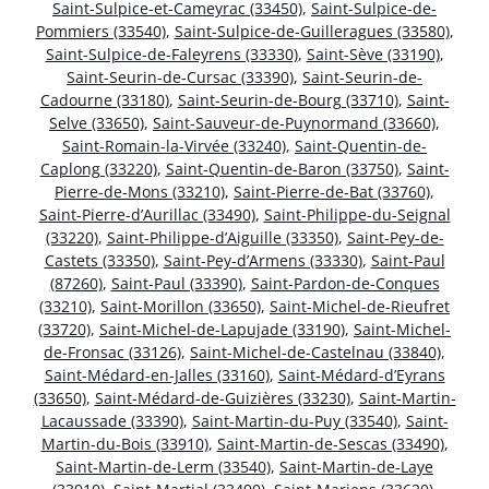
Saint-Sulpice-et-Cameyrac (33450)
,
Saint-Sulpice-de-
Pommiers (33540)
,
Saint-Sulpice-de-Guilleragues (33580)
,
Saint-Sulpice-de-Faleyrens (33330)
,
Saint-Sève (33190)
,
Saint-Seurin-de-Cursac (33390)
,
Saint-Seurin-de-
Cadourne (33180)
,
Saint-Seurin-de-Bourg (33710)
,
Saint-
Selve (33650)
,
Saint-Sauveur-de-Puynormand (33660)
,
Saint-Romain-la-Virvée (33240)
,
Saint-Quentin-de-
Caplong (33220)
,
Saint-Quentin-de-Baron (33750)
,
Saint-
Pierre-de-Mons (33210)
,
Saint-Pierre-de-Bat (33760)
,
Saint-Pierre-d’Aurillac (33490)
,
Saint-Philippe-du-Seignal
(33220)
,
Saint-Philippe-d’Aiguille (33350)
,
Saint-Pey-de-
Castets (33350)
,
Saint-Pey-d’Armens (33330)
,
Saint-Paul
(87260)
,
Saint-Paul (33390)
,
Saint-Pardon-de-Conques
(33210)
,
Saint-Morillon (33650)
,
Saint-Michel-de-Rieufret
(33720)
,
Saint-Michel-de-Lapujade (33190)
,
Saint-Michel-
de-Fronsac (33126)
,
Saint-Michel-de-Castelnau (33840)
,
Saint-Médard-en-Jalles (33160)
,
Saint-Médard-d’Eyrans
(33650)
,
Saint-Médard-de-Guizières (33230)
,
Saint-Martin-
Lacaussade (33390)
,
Saint-Martin-du-Puy (33540)
,
Saint-
Martin-du-Bois (33910)
,
Saint-Martin-de-Sescas (33490)
,
Saint-Martin-de-Lerm (33540)
,
Saint-Martin-de-Laye