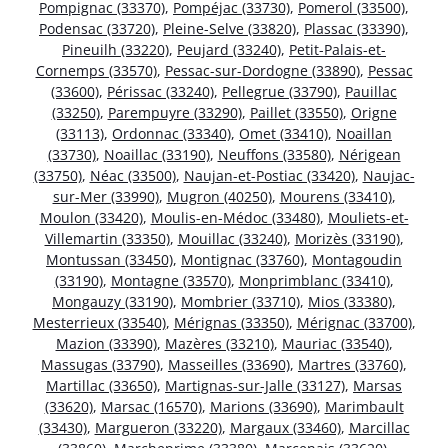
Pompignac (33370)
,
Pompéjac (33730)
,
Pomerol (33500)
,
Podensac (33720)
,
Pleine-Selve (33820)
,
Plassac (33390)
,
Pineuilh (33220)
,
Peujard (33240)
,
Petit-Palais-et-
Cornemps (33570)
,
Pessac-sur-Dordogne (33890)
,
Pessac
(33600)
,
Périssac (33240)
,
Pellegrue (33790)
,
Pauillac
(33250)
,
Parempuyre (33290)
,
Paillet (33550)
,
Origne
(33113)
,
Ordonnac (33340)
,
Omet (33410)
,
Noaillan
(33730)
,
Noaillac (33190)
,
Neuffons (33580)
,
Nérigean
(33750)
,
Néac (33500)
,
Naujan-et-Postiac (33420)
,
Naujac-
sur-Mer (33990)
,
Mugron (40250)
,
Mourens (33410)
,
Moulon (33420)
,
Moulis-en-Médoc (33480)
,
Mouliets-et-
Villemartin (33350)
,
Mouillac (33240)
,
Morizès (33190)
,
Montussan (33450)
,
Montignac (33760)
,
Montagoudin
(33190)
,
Montagne (33570)
,
Monprimblanc (33410)
,
Mongauzy (33190)
,
Mombrier (33710)
,
Mios (33380)
,
Mesterrieux (33540)
,
Mérignas (33350)
,
Mérignac (33700)
,
Mazion (33390)
,
Mazères (33210)
,
Mauriac (33540)
,
Massugas (33790)
,
Masseilles (33690)
,
Martres (33760)
,
Martillac (33650)
,
Martignas-sur-Jalle (33127)
,
Marsas
(33620)
,
Marsac (16570)
,
Marions (33690)
,
Marimbault
(33430)
,
Margueron (33220)
,
Margaux (33460)
,
Marcillac