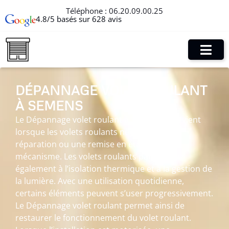
Téléphone :
06.20.09.00.25
4.8/5 basés sur 628 avis
DÉPANNAGE VOLET ROULANT
À SEMENS
Le Dépannage volet roulant à Semens intervient
lorsque les volets roulants nécessitent une
réparation ou une remise en état de leur
mécanisme. Les volets roulants participent
également à l’isolation thermique et à la gestion de
la lumière. Avec une utilisation quotidienne,
certains éléments peuvent s’user progressivement.
Le Dépannage volet roulant permet ainsi de
restaurer le fonctionnement du volet roulant.