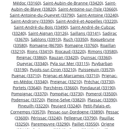
Médoc (33160)
,
Saint-Aubin-de-Branne (33420)
,
Saint-
Aubin-de-Blaye (33820)
,
Saint-Antoine-sur-l’Isle (33660)
,
Saint-Antoine-du-Queyret (33790)
,
Saint-Antoine (33240)
,
Saint-Androny (33390)
,
Saint-André-et-Appelles (33220)
,
Saint-André-du-Bois (33490)
,
Saint-André-de-Cubzac
(33240)
,
Saint-Aignan (33126)
,
Saillans (33141)
,
Sadirac
(33670)
,
Sablons (33910)
,
Ruch (33350)
,
Roquebrune
(33580)
,
Romagne (86700)
,
Romagne (33760)
,
Roaillan
(33210)
,
Rions (33410)
,
Riocaud (33220)
,
Rimons (33580)
,
Reignac (33860)
,
Rauzan (33420)
,
Quinsac (33360)
,
Queyrac (33340)
,
Pyla sur Mer (33115)
,
Puybarban
(33190)
,
Pujols-sur-Ciron (33210)
,
Puisseguin (33570)
,
Pugnac (33710)
,
Prignac-et-Marcamps (33710)
,
Prignac-
en-Médoc (33340)
,
Preignac (33210)
,
Préchac (33730)
,
Portets (33640)
,
Porchères (33660)
,
Pondaurat (33190)
,
Pompignac (33370)
,
Pompéjac (33730)
,
Pomerol (33500)
,
Podensac (33720)
,
Pleine-Selve (33820)
,
Plassac (33390)
,
Pineuilh (33220)
,
Peujard (33240)
,
Petit-Palais-et-
Cornemps (33570)
,
Pessac-sur-Dordogne (33890)
,
Pessac
(33600)
,
Périssac (33240)
,
Pellegrue (33790)
,
Pauillac
(33250)
,
Parempuyre (33290)
,
Paillet (33550)
,
Origne