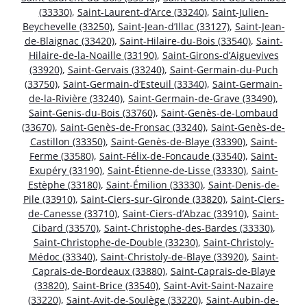
(33330)
,
Saint-Laurent-d’Arce (33240)
,
Saint-Julien-
Beychevelle (33250)
,
Saint-Jean-d’Illac (33127)
,
Saint-Jean-
de-Blaignac (33420)
,
Saint-Hilaire-du-Bois (33540)
,
Saint-
Hilaire-de-la-Noaille (33190)
,
Saint-Girons-d’Aiguevives
(33920)
,
Saint-Gervais (33240)
,
Saint-Germain-du-Puch
(33750)
,
Saint-Germain-d’Esteuil (33340)
,
Saint-Germain-
de-la-Rivière (33240)
,
Saint-Germain-de-Grave (33490)
,
Saint-Genis-du-Bois (33760)
,
Saint-Genès-de-Lombaud
(33670)
,
Saint-Genès-de-Fronsac (33240)
,
Saint-Genès-de-
Castillon (33350)
,
Saint-Genès-de-Blaye (33390)
,
Saint-
Ferme (33580)
,
Saint-Félix-de-Foncaude (33540)
,
Saint-
Exupéry (33190)
,
Saint-Étienne-de-Lisse (33330)
,
Saint-
Estèphe (33180)
,
Saint-Émilion (33330)
,
Saint-Denis-de-
Pile (33910)
,
Saint-Ciers-sur-Gironde (33820)
,
Saint-Ciers-
de-Canesse (33710)
,
Saint-Ciers-d’Abzac (33910)
,
Saint-
Cibard (33570)
,
Saint-Christophe-des-Bardes (33330)
,
Saint-Christophe-de-Double (33230)
,
Saint-Christoly-
Médoc (33340)
,
Saint-Christoly-de-Blaye (33920)
,
Saint-
Caprais-de-Bordeaux (33880)
,
Saint-Caprais-de-Blaye
(33820)
,
Saint-Brice (33540)
,
Saint-Avit-Saint-Nazaire
(33220)
,
Saint-Avit-de-Soulège (33220)
,
Saint-Aubin-de-