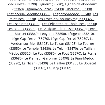
de-Durèze (33790)
,
Ligueux (33220)
,
Lignan-de-Bordeaux
(33360)
,
Lignan-de-Bazas (33430)
,
Libourne (33500)
,
Lestiac-sur-Garonne (33550)
,
Lesparre-Médoc (33340)
,
Les
Peintures (33230)
,
Les Lèves-et-Thoumeyragues (33220)
,
Les Esseintes (33190)
,
Les Églisottes-et-Chalaures (33230)
,
Les Billaux (33500)
,
Les Artigues-de-Lussac (33570)
,
Lerm-
et-Musset (33840)
,
Léognan (33850)
,
Léogeats (33210)
,
Lège-Cap-Ferret (33970)
,
Lège-Cap-Ferret (33950)
,
Le
Verdon-sur-Mer (33123)
,
Le Tuzan (33125)
,
Le Tourne
(33550)
,
Le Temple (33680)
,
Le Teich (33470)
,
Le Taillan-
Médoc (33320)
,
Le Puy (33580)
,
Le Pout (33670)
,
Le Porge
(33680)
,
Le Pian-sur-Garonne (33490)
,
Le Pian-Médoc
(33290)
,
Le Nizan (33430)
,
Le Haillan (33185)
,
Le Bouscat
(33110)
,
Le Barp (33114)