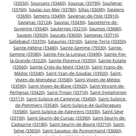
(33550)
,
Soussans (33460)
,
Soussac (33790)
,
Soulignac
(33760)
,
Soulac-sur-Mer (33780)
,
Sillas (33690)
,
Sigalens
(33690)
,
Semens (33490)
,
Savignac-de-l’Isle (33910)
,
Savignac (33124)
,
Sauviac (33430)
,
Sauveterre-de-
Guyenne (33540)
,
Sauternes (33210)
,
Saumos (33680)
,
Saugon (33920)
,
Saucats (33650)
,
Samonac (33710)
,
Sallebœuf (33370)
,
Salaunes (33160)
,
Sainte-Terre (33350)
,
Sainte-Hélène (33480)
,
Sainte-Gemme (79330)
,
Sainte-
Gemme (33580)
,
Sainte-Foy-la-Longue (33490)
,
Sainte-Foy-
la-Grande (33220)
,
Sainte-Florence (33350)
,
Sainte-Eulalie
(33560)
,
Sainte-Croix-du-Mont (33410)
,
Saint-Yzans-de-
Médoc (33340)
,
Saint-Yzan-de-Soudiac (33920)
,
Saint-
Vivien-de-Monségur (33580)
,
Saint-Vivien-de-Médoc
(33590)
,
Saint-Vivien-de-Blaye (33920)
,
Saint-Vincent-de-
Pertignas (33420)
,
Saint-Trojan (33710)
,
Saint-Symphorien
(33113)
,
Saint-Sulpice-et-Cameyrac (33450)
,
Saint-Sulpice-
de-Pommiers (33540)
,
Saint-Sulpice-de-Guilleragues
(33580)
,
Saint-Sulpice-de-Faleyrens (33330)
,
Saint-Sève
(33190)
,
Saint-Seurin-de-Cursac (33390)
,
Saint-Seurin-de-
Cadourne (33180)
,
Saint-Seurin-de-Bourg (33710)
,
Saint-
Selve (33650)
,
Saint-Sauveur-de-Puynormand (33660)
,