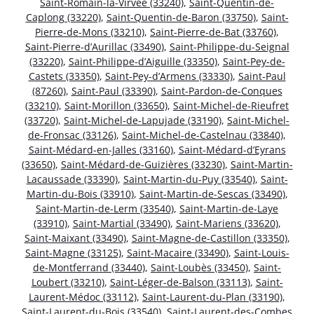
Saint-Romain-la-Virvée (33240)
,
Saint-Quentin-de-
Caplong (33220)
,
Saint-Quentin-de-Baron (33750)
,
Saint-
Pierre-de-Mons (33210)
,
Saint-Pierre-de-Bat (33760)
,
Saint-Pierre-d’Aurillac (33490)
,
Saint-Philippe-du-Seignal
(33220)
,
Saint-Philippe-d’Aiguille (33350)
,
Saint-Pey-de-
Castets (33350)
,
Saint-Pey-d’Armens (33330)
,
Saint-Paul
(87260)
,
Saint-Paul (33390)
,
Saint-Pardon-de-Conques
(33210)
,
Saint-Morillon (33650)
,
Saint-Michel-de-Rieufret
(33720)
,
Saint-Michel-de-Lapujade (33190)
,
Saint-Michel-
de-Fronsac (33126)
,
Saint-Michel-de-Castelnau (33840)
,
Saint-Médard-en-Jalles (33160)
,
Saint-Médard-d’Eyrans
(33650)
,
Saint-Médard-de-Guizières (33230)
,
Saint-Martin-
Lacaussade (33390)
,
Saint-Martin-du-Puy (33540)
,
Saint-
Martin-du-Bois (33910)
,
Saint-Martin-de-Sescas (33490)
,
Saint-Martin-de-Lerm (33540)
,
Saint-Martin-de-Laye
(33910)
,
Saint-Martial (33490)
,
Saint-Mariens (33620)
,
Saint-Maixant (33490)
,
Saint-Magne-de-Castillon (33350)
,
Saint-Magne (33125)
,
Saint-Macaire (33490)
,
Saint-Louis-
de-Montferrand (33440)
,
Saint-Loubès (33450)
,
Saint-
Loubert (33210)
,
Saint-Léger-de-Balson (33113)
,
Saint-
Laurent-Médoc (33112)
,
Saint-Laurent-du-Plan (33190)
,
Saint-Laurent-du-Bois (33540)
,
Saint-Laurent-des-Combes