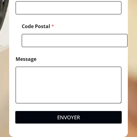
i
l
Code Postal
*
Message
ENVOYER