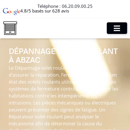
Téléphone :
06.20.09.00.25
4.8/5 basés sur 628 avis
DÉPANNAGE VOLET ROULANT
À ABZAC
Le Dépannage volet roulant à Abzac permet
d’assurer la réparation, l’entretien et la remise en
état des volets roulants utilisés au quotidien. Ces
systèmes de fermeture contribuent à protéger les
habitations contre les intempéries et les
intrusions. Les pièces mécaniques ou électriques
peuvent présenter des signes de fatigue. Un
Réparateur volet roulant peut analyser le
mécanisme afin de déterminer la cause du