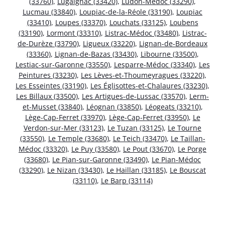
(33760)
,
Lugaignac (33420)
,
Ludon-Médoc (33290)
,
Lucmau (33840)
,
Loupiac-de-la-Réole (33190)
,
Loupiac
(33410)
,
Loupes (33370)
,
Louchats (33125)
,
Loubens
(33190)
,
Lormont (33310)
,
Listrac-Médoc (33480)
,
Listrac-
de-Durèze (33790)
,
Ligueux (33220)
,
Lignan-de-Bordeaux
(33360)
,
Lignan-de-Bazas (33430)
,
Libourne (33500)
,
Lestiac-sur-Garonne (33550)
,
Lesparre-Médoc (33340)
,
Les
Peintures (33230)
,
Les Lèves-et-Thoumeyragues (33220)
,
Les Esseintes (33190)
,
Les Églisottes-et-Chalaures (33230)
,
Les Billaux (33500)
,
Les Artigues-de-Lussac (33570)
,
Lerm-
et-Musset (33840)
,
Léognan (33850)
,
Léogeats (33210)
,
Lège-Cap-Ferret (33970)
,
Lège-Cap-Ferret (33950)
,
Le
Verdon-sur-Mer (33123)
,
Le Tuzan (33125)
,
Le Tourne
(33550)
,
Le Temple (33680)
,
Le Teich (33470)
,
Le Taillan-
Médoc (33320)
,
Le Puy (33580)
,
Le Pout (33670)
,
Le Porge
(33680)
,
Le Pian-sur-Garonne (33490)
,
Le Pian-Médoc
(33290)
,
Le Nizan (33430)
,
Le Haillan (33185)
,
Le Bouscat
(33110)
,
Le Barp (33114)