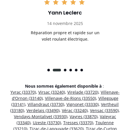
Yann Leclerc
14 novembre 2025
t
Réparation propre et rapide sur un
de.
volet roulant électrique.
rap
Nous sommes également disponible à
:
Yvrac (33370)
,
Virsac (33240)
,
Virelade (33720)
,
Villenave-
d’Ornon (33140)
,
Villenave-de-Rions (33550)
,
Villegouge
(33141)
,
Villandraut (33730)
,
Vignonet (33330)
,
Vertheuil
(33180)
,
Verdelais (33490)
,
Vérac (33240)
,
Vensac (33590)
,
Vendays-Montalivet (33930)
,
Vayres (33870)
,
Valeyrac
(33340)
,
Uzeste (33730)
,
Tresses (33370)
,
Toulenne
(33210)
,
Tizac-de-Lapouyade (33620)
,
Tizac-de-Curton