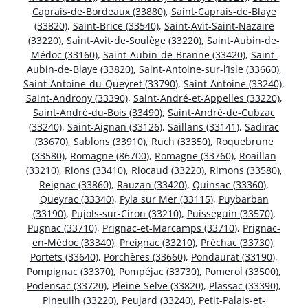
Caprais-de-Bordeaux (33880)
,
Saint-Caprais-de-Blaye
(33820)
,
Saint-Brice (33540)
,
Saint-Avit-Saint-Nazaire
(33220)
,
Saint-Avit-de-Soulège (33220)
,
Saint-Aubin-de-
Médoc (33160)
,
Saint-Aubin-de-Branne (33420)
,
Saint-
Aubin-de-Blaye (33820)
,
Saint-Antoine-sur-l’Isle (33660)
,
Saint-Antoine-du-Queyret (33790)
,
Saint-Antoine (33240)
,
Saint-Androny (33390)
,
Saint-André-et-Appelles (33220)
,
Saint-André-du-Bois (33490)
,
Saint-André-de-Cubzac
(33240)
,
Saint-Aignan (33126)
,
Saillans (33141)
,
Sadirac
(33670)
,
Sablons (33910)
,
Ruch (33350)
,
Roquebrune
(33580)
,
Romagne (86700)
,
Romagne (33760)
,
Roaillan
(33210)
,
Rions (33410)
,
Riocaud (33220)
,
Rimons (33580)
,
Reignac (33860)
,
Rauzan (33420)
,
Quinsac (33360)
,
Queyrac (33340)
,
Pyla sur Mer (33115)
,
Puybarban
(33190)
,
Pujols-sur-Ciron (33210)
,
Puisseguin (33570)
,
Pugnac (33710)
,
Prignac-et-Marcamps (33710)
,
Prignac-
en-Médoc (33340)
,
Preignac (33210)
,
Préchac (33730)
,
Portets (33640)
,
Porchères (33660)
,
Pondaurat (33190)
,
Pompignac (33370)
,
Pompéjac (33730)
,
Pomerol (33500)
,
Podensac (33720)
,
Pleine-Selve (33820)
,
Plassac (33390)
,
Pineuilh (33220)
,
Peujard (33240)
,
Petit-Palais-et-