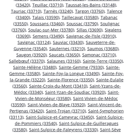
(33420)
,
Teuillac (33710)
,
Taussat-les-Bains (33148)
,
Tauriac (33710)
,
Tarnès (33240)
,
Targon (33760)
,
Talence
(33400)
,
Talais (33590)
,
Taillecavat (33580)
,
Tabanac
(33550)
,
Soussans (33460)
,
Soussac (33790)
,
Soulignac
(33760)
,
Soulac-sur-Mer (33780)
,
Sillas (33690)
,
Sigalens
(33690)
,
Semens (33490)
,
Savignac-de-l’Isle (33910)
,
Savignac (33124)
,
Sauviac (33430)
,
Sauveterre-de-
Guyenne (33540)
,
Sauternes (33210)
,
Saumos (33680)
,
Saugon (33920)
,
Saucats (33650)
,
Samonac (33710)
,
Sallebœuf (33370)
,
Salaunes (33160)
,
Sainte-Terre (33350)
,
Sainte-Hélène (33480)
,
Sainte-Gemme (79330)
,
Sainte-
Gemme (33580)
,
Sainte-Foy-la-Longue (33490)
,
Sainte-Foy-
la-Grande (33220)
,
Sainte-Florence (33350)
,
Sainte-Eulalie
(33560)
,
Sainte-Croix-du-Mont (33410)
,
Saint-Yzans-de-
Médoc (33340)
,
Saint-Yzan-de-Soudiac (33920)
,
Saint-
Vivien-de-Monségur (33580)
,
Saint-Vivien-de-Médoc
(33590)
,
Saint-Vivien-de-Blaye (33920)
,
Saint-Vincent-de-
Pertignas (33420)
,
Saint-Trojan (33710)
,
Saint-Symphorien
(33113)
,
Saint-Sulpice-et-Cameyrac (33450)
,
Saint-Sulpice-
de-Pommiers (33540)
,
Saint-Sulpice-de-Guilleragues
(33580)
,
Saint-Sulpice-de-Faleyrens (33330)
,
Saint-Sève