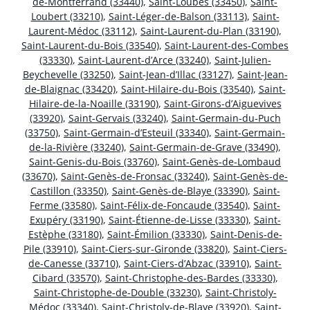
de-Montferrand (33440)
,
Saint-Loubès (33450)
,
Saint-
Loubert (33210)
,
Saint-Léger-de-Balson (33113)
,
Saint-
Laurent-Médoc (33112)
,
Saint-Laurent-du-Plan (33190)
,
Saint-Laurent-du-Bois (33540)
,
Saint-Laurent-des-Combes
(33330)
,
Saint-Laurent-d’Arce (33240)
,
Saint-Julien-
Beychevelle (33250)
,
Saint-Jean-d’Illac (33127)
,
Saint-Jean-
de-Blaignac (33420)
,
Saint-Hilaire-du-Bois (33540)
,
Saint-
Hilaire-de-la-Noaille (33190)
,
Saint-Girons-d’Aiguevives
(33920)
,
Saint-Gervais (33240)
,
Saint-Germain-du-Puch
(33750)
,
Saint-Germain-d’Esteuil (33340)
,
Saint-Germain-
de-la-Rivière (33240)
,
Saint-Germain-de-Grave (33490)
,
Saint-Genis-du-Bois (33760)
,
Saint-Genès-de-Lombaud
(33670)
,
Saint-Genès-de-Fronsac (33240)
,
Saint-Genès-de-
Castillon (33350)
,
Saint-Genès-de-Blaye (33390)
,
Saint-
Ferme (33580)
,
Saint-Félix-de-Foncaude (33540)
,
Saint-
Exupéry (33190)
,
Saint-Étienne-de-Lisse (33330)
,
Saint-
Estèphe (33180)
,
Saint-Émilion (33330)
,
Saint-Denis-de-
Pile (33910)
,
Saint-Ciers-sur-Gironde (33820)
,
Saint-Ciers-
de-Canesse (33710)
,
Saint-Ciers-d’Abzac (33910)
,
Saint-
Cibard (33570)
,
Saint-Christophe-des-Bardes (33330)
,
Saint-Christophe-de-Double (33230)
,
Saint-Christoly-
Médoc (33340)
,
Saint-Christoly-de-Blaye (33920)
,
Saint-