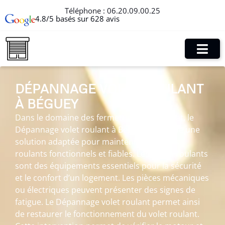
Téléphone :
06.20.09.00.25
4.8/5 basés sur 628 avis
DÉPANNAGE VOLET ROULANT
À BÉGUEY
Dans le domaine des fermetures de l’habitat, le
Dépannage volet roulant à Béguey constitue une
solution adaptée pour maintenir des volets
roulants fonctionnels et fiables. Les volets roulants
sont des équipements essentiels pour la sécurité
et le confort d’un logement. Les pièces mécaniques
ou électriques peuvent présenter des signes de
fatigue. Le Dépannage volet roulant permet ainsi
de restaurer le fonctionnement du volet roulant.