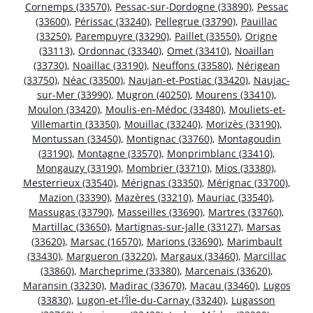
Cornemps (33570)
,
Pessac-sur-Dordogne (33890)
,
Pessac
(33600)
,
Périssac (33240)
,
Pellegrue (33790)
,
Pauillac
(33250)
,
Parempuyre (33290)
,
Paillet (33550)
,
Origne
(33113)
,
Ordonnac (33340)
,
Omet (33410)
,
Noaillan
(33730)
,
Noaillac (33190)
,
Neuffons (33580)
,
Nérigean
(33750)
,
Néac (33500)
,
Naujan-et-Postiac (33420)
,
Naujac-
sur-Mer (33990)
,
Mugron (40250)
,
Mourens (33410)
,
Moulon (33420)
,
Moulis-en-Médoc (33480)
,
Mouliets-et-
Villemartin (33350)
,
Mouillac (33240)
,
Morizès (33190)
,
Montussan (33450)
,
Montignac (33760)
,
Montagoudin
(33190)
,
Montagne (33570)
,
Monprimblanc (33410)
,
Mongauzy (33190)
,
Mombrier (33710)
,
Mios (33380)
,
Mesterrieux (33540)
,
Mérignas (33350)
,
Mérignac (33700)
,
Mazion (33390)
,
Mazères (33210)
,
Mauriac (33540)
,
Massugas (33790)
,
Masseilles (33690)
,
Martres (33760)
,
Martillac (33650)
,
Martignas-sur-Jalle (33127)
,
Marsas
(33620)
,
Marsac (16570)
,
Marions (33690)
,
Marimbault
(33430)
,
Margueron (33220)
,
Margaux (33460)
,
Marcillac
(33860)
,
Marcheprime (33380)
,
Marcenais (33620)
,
Maransin (33230)
,
Madirac (33670)
,
Macau (33460)
,
Lugos
(33830)
,
Lugon-et-l’Île-du-Carnay (33240)
,
Lugasson