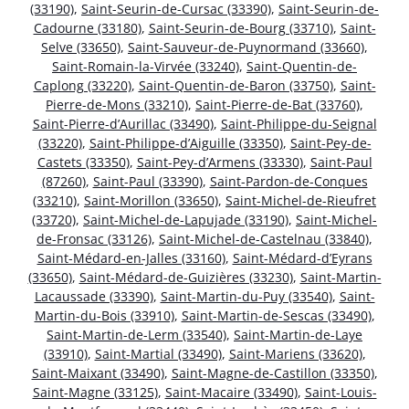
(33190)
,
Saint-Seurin-de-Cursac (33390)
,
Saint-Seurin-de-
Cadourne (33180)
,
Saint-Seurin-de-Bourg (33710)
,
Saint-
Selve (33650)
,
Saint-Sauveur-de-Puynormand (33660)
,
Saint-Romain-la-Virvée (33240)
,
Saint-Quentin-de-
Caplong (33220)
,
Saint-Quentin-de-Baron (33750)
,
Saint-
Pierre-de-Mons (33210)
,
Saint-Pierre-de-Bat (33760)
,
Saint-Pierre-d’Aurillac (33490)
,
Saint-Philippe-du-Seignal
(33220)
,
Saint-Philippe-d’Aiguille (33350)
,
Saint-Pey-de-
Castets (33350)
,
Saint-Pey-d’Armens (33330)
,
Saint-Paul
(87260)
,
Saint-Paul (33390)
,
Saint-Pardon-de-Conques
(33210)
,
Saint-Morillon (33650)
,
Saint-Michel-de-Rieufret
(33720)
,
Saint-Michel-de-Lapujade (33190)
,
Saint-Michel-
de-Fronsac (33126)
,
Saint-Michel-de-Castelnau (33840)
,
Saint-Médard-en-Jalles (33160)
,
Saint-Médard-d’Eyrans
(33650)
,
Saint-Médard-de-Guizières (33230)
,
Saint-Martin-
Lacaussade (33390)
,
Saint-Martin-du-Puy (33540)
,
Saint-
Martin-du-Bois (33910)
,
Saint-Martin-de-Sescas (33490)
,
Saint-Martin-de-Lerm (33540)
,
Saint-Martin-de-Laye
(33910)
,
Saint-Martial (33490)
,
Saint-Mariens (33620)
,
Saint-Maixant (33490)
,
Saint-Magne-de-Castillon (33350)
,
Saint-Magne (33125)
,
Saint-Macaire (33490)
,
Saint-Louis-