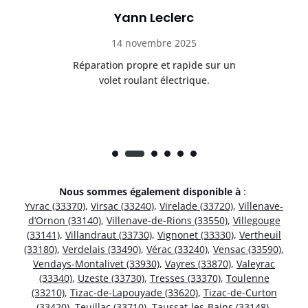
Yann Leclerc
14 novembre 2025
t
Réparation propre et rapide sur un
de.
volet roulant électrique.
rap
Nous sommes également disponible à
:
Yvrac (33370)
,
Virsac (33240)
,
Virelade (33720)
,
Villenave-
d’Ornon (33140)
,
Villenave-de-Rions (33550)
,
Villegouge
(33141)
,
Villandraut (33730)
,
Vignonet (33330)
,
Vertheuil
(33180)
,
Verdelais (33490)
,
Vérac (33240)
,
Vensac (33590)
,
Vendays-Montalivet (33930)
,
Vayres (33870)
,
Valeyrac
(33340)
,
Uzeste (33730)
,
Tresses (33370)
,
Toulenne
(33210)
,
Tizac-de-Lapouyade (33620)
,
Tizac-de-Curton
(33420)
,
Teuillac (33710)
,
Taussat-les-Bains (33148)
,