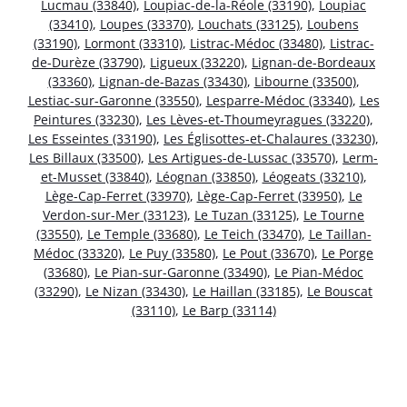
Lucmau (33840)
,
Loupiac-de-la-Réole (33190)
,
Loupiac
(33410)
,
Loupes (33370)
,
Louchats (33125)
,
Loubens
(33190)
,
Lormont (33310)
,
Listrac-Médoc (33480)
,
Listrac-
de-Durèze (33790)
,
Ligueux (33220)
,
Lignan-de-Bordeaux
(33360)
,
Lignan-de-Bazas (33430)
,
Libourne (33500)
,
Lestiac-sur-Garonne (33550)
,
Lesparre-Médoc (33340)
,
Les
Peintures (33230)
,
Les Lèves-et-Thoumeyragues (33220)
,
Les Esseintes (33190)
,
Les Églisottes-et-Chalaures (33230)
,
Les Billaux (33500)
,
Les Artigues-de-Lussac (33570)
,
Lerm-
et-Musset (33840)
,
Léognan (33850)
,
Léogeats (33210)
,
Lège-Cap-Ferret (33970)
,
Lège-Cap-Ferret (33950)
,
Le
Verdon-sur-Mer (33123)
,
Le Tuzan (33125)
,
Le Tourne
(33550)
,
Le Temple (33680)
,
Le Teich (33470)
,
Le Taillan-
Médoc (33320)
,
Le Puy (33580)
,
Le Pout (33670)
,
Le Porge
(33680)
,
Le Pian-sur-Garonne (33490)
,
Le Pian-Médoc
(33290)
,
Le Nizan (33430)
,
Le Haillan (33185)
,
Le Bouscat
(33110)
,
Le Barp (33114)