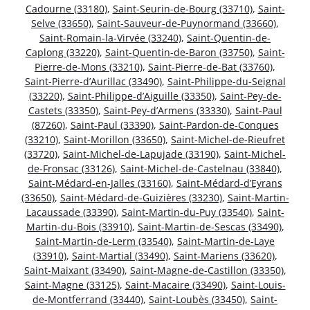
Cadourne (33180)
,
Saint-Seurin-de-Bourg (33710)
,
Saint-
Selve (33650)
,
Saint-Sauveur-de-Puynormand (33660)
,
Saint-Romain-la-Virvée (33240)
,
Saint-Quentin-de-
Caplong (33220)
,
Saint-Quentin-de-Baron (33750)
,
Saint-
Pierre-de-Mons (33210)
,
Saint-Pierre-de-Bat (33760)
,
Saint-Pierre-d’Aurillac (33490)
,
Saint-Philippe-du-Seignal
(33220)
,
Saint-Philippe-d’Aiguille (33350)
,
Saint-Pey-de-
Castets (33350)
,
Saint-Pey-d’Armens (33330)
,
Saint-Paul
(87260)
,
Saint-Paul (33390)
,
Saint-Pardon-de-Conques
(33210)
,
Saint-Morillon (33650)
,
Saint-Michel-de-Rieufret
(33720)
,
Saint-Michel-de-Lapujade (33190)
,
Saint-Michel-
de-Fronsac (33126)
,
Saint-Michel-de-Castelnau (33840)
,
Saint-Médard-en-Jalles (33160)
,
Saint-Médard-d’Eyrans
(33650)
,
Saint-Médard-de-Guizières (33230)
,
Saint-Martin-
Lacaussade (33390)
,
Saint-Martin-du-Puy (33540)
,
Saint-
Martin-du-Bois (33910)
,
Saint-Martin-de-Sescas (33490)
,
Saint-Martin-de-Lerm (33540)
,
Saint-Martin-de-Laye
(33910)
,
Saint-Martial (33490)
,
Saint-Mariens (33620)
,
Saint-Maixant (33490)
,
Saint-Magne-de-Castillon (33350)
,
Saint-Magne (33125)
,
Saint-Macaire (33490)
,
Saint-Louis-
de-Montferrand (33440)
,
Saint-Loubès (33450)
,
Saint-