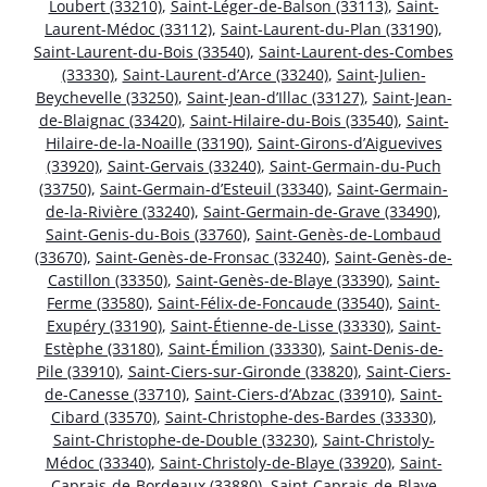
Loubert (33210)
,
Saint-Léger-de-Balson (33113)
,
Saint-
Laurent-Médoc (33112)
,
Saint-Laurent-du-Plan (33190)
,
Saint-Laurent-du-Bois (33540)
,
Saint-Laurent-des-Combes
(33330)
,
Saint-Laurent-d’Arce (33240)
,
Saint-Julien-
Beychevelle (33250)
,
Saint-Jean-d’Illac (33127)
,
Saint-Jean-
de-Blaignac (33420)
,
Saint-Hilaire-du-Bois (33540)
,
Saint-
Hilaire-de-la-Noaille (33190)
,
Saint-Girons-d’Aiguevives
(33920)
,
Saint-Gervais (33240)
,
Saint-Germain-du-Puch
(33750)
,
Saint-Germain-d’Esteuil (33340)
,
Saint-Germain-
de-la-Rivière (33240)
,
Saint-Germain-de-Grave (33490)
,
Saint-Genis-du-Bois (33760)
,
Saint-Genès-de-Lombaud
(33670)
,
Saint-Genès-de-Fronsac (33240)
,
Saint-Genès-de-
Castillon (33350)
,
Saint-Genès-de-Blaye (33390)
,
Saint-
Ferme (33580)
,
Saint-Félix-de-Foncaude (33540)
,
Saint-
Exupéry (33190)
,
Saint-Étienne-de-Lisse (33330)
,
Saint-
Estèphe (33180)
,
Saint-Émilion (33330)
,
Saint-Denis-de-
Pile (33910)
,
Saint-Ciers-sur-Gironde (33820)
,
Saint-Ciers-
de-Canesse (33710)
,
Saint-Ciers-d’Abzac (33910)
,
Saint-
Cibard (33570)
,
Saint-Christophe-des-Bardes (33330)
,
Saint-Christophe-de-Double (33230)
,
Saint-Christoly-
Médoc (33340)
,
Saint-Christoly-de-Blaye (33920)
,
Saint-
Caprais-de-Bordeaux (33880)
,
Saint-Caprais-de-Blaye