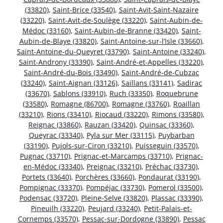
(33820)
,
Saint-Brice (33540)
,
Saint-Avit-Saint-Nazaire
(33220)
,
Saint-Avit-de-Soulège (33220)
,
Saint-Aubin-de-
Médoc (33160)
,
Saint-Aubin-de-Branne (33420)
,
Saint-
Aubin-de-Blaye (33820)
,
Saint-Antoine-sur-l’Isle (33660)
,
Saint-Antoine-du-Queyret (33790)
,
Saint-Antoine (33240)
,
Saint-Androny (33390)
,
Saint-André-et-Appelles (33220)
,
Saint-André-du-Bois (33490)
,
Saint-André-de-Cubzac
(33240)
,
Saint-Aignan (33126)
,
Saillans (33141)
,
Sadirac
(33670)
,
Sablons (33910)
,
Ruch (33350)
,
Roquebrune
(33580)
,
Romagne (86700)
,
Romagne (33760)
,
Roaillan
(33210)
,
Rions (33410)
,
Riocaud (33220)
,
Rimons (33580)
,
Reignac (33860)
,
Rauzan (33420)
,
Quinsac (33360)
,
Queyrac (33340)
,
Pyla sur Mer (33115)
,
Puybarban
(33190)
,
Pujols-sur-Ciron (33210)
,
Puisseguin (33570)
,
Pugnac (33710)
,
Prignac-et-Marcamps (33710)
,
Prignac-
en-Médoc (33340)
,
Preignac (33210)
,
Préchac (33730)
,
Portets (33640)
,
Porchères (33660)
,
Pondaurat (33190)
,
Pompignac (33370)
,
Pompéjac (33730)
,
Pomerol (33500)
,
Podensac (33720)
,
Pleine-Selve (33820)
,
Plassac (33390)
,
Pineuilh (33220)
,
Peujard (33240)
,
Petit-Palais-et-
Cornemps (33570)
,
Pessac-sur-Dordogne (33890)
,
Pessac