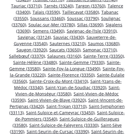
Tauriac (33710)
,
Tarnès (33240)
,
Targon (33760)
,
Talence
(33400)
,
Talais (33590)
,
Taillecavat (33580)
,
Tabanac
(33550)
,
Soussans (33460)
,
Soussac (33790)
,
Soulignac
(33760)
,
Soulac-sur-Mer (33780)
,
Sillas (33690)
,
Sigalens
(33690)
,
Semens (33490)
,
Savignac-de-l’Isle (33910)
,
Savignac (33124)
,
Sauviac (33430)
,
Sauveterre-de-
Guyenne (33540)
,
Sauternes (33210)
,
Saumos (33680)
,
Saugon (33920)
,
Saucats (33650)
,
Samonac (33710)
,
Sallebœuf (33370)
,
Salaunes (33160)
,
Sainte-Terre (33350)
,
Sainte-Hélène (33480)
,
Sainte-Gemme (79330)
,
Sainte-
Gemme (33580)
,
Sainte-Foy-la-Longue (33490)
,
Sainte-Foy-
la-Grande (33220)
,
Sainte-Florence (33350)
,
Sainte-Eulalie
(33560)
,
Sainte-Croix-du-Mont (33410)
,
Saint-Yzans-de-
Médoc (33340)
,
Saint-Yzan-de-Soudiac (33920)
,
Saint-
Vivien-de-Monségur (33580)
,
Saint-Vivien-de-Médoc
(33590)
,
Saint-Vivien-de-Blaye (33920)
,
Saint-Vincent-de-
Pertignas (33420)
,
Saint-Trojan (33710)
,
Saint-Symphorien
(33113)
,
Saint-Sulpice-et-Cameyrac (33450)
,
Saint-Sulpice-
de-Pommiers (33540)
,
Saint-Sulpice-de-Guilleragues
(33580)
,
Saint-Sulpice-de-Faleyrens (33330)
,
Saint-Sève
(33190)
,
Saint-Seurin-de-Cursac (33390)
,
Saint-Seurin-de-