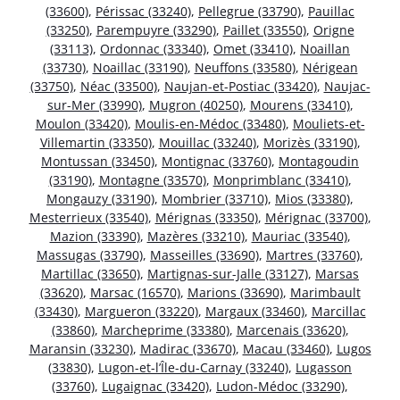
(33600)
,
Périssac (33240)
,
Pellegrue (33790)
,
Pauillac
(33250)
,
Parempuyre (33290)
,
Paillet (33550)
,
Origne
(33113)
,
Ordonnac (33340)
,
Omet (33410)
,
Noaillan
(33730)
,
Noaillac (33190)
,
Neuffons (33580)
,
Nérigean
(33750)
,
Néac (33500)
,
Naujan-et-Postiac (33420)
,
Naujac-
sur-Mer (33990)
,
Mugron (40250)
,
Mourens (33410)
,
Moulon (33420)
,
Moulis-en-Médoc (33480)
,
Mouliets-et-
Villemartin (33350)
,
Mouillac (33240)
,
Morizès (33190)
,
Montussan (33450)
,
Montignac (33760)
,
Montagoudin
(33190)
,
Montagne (33570)
,
Monprimblanc (33410)
,
Mongauzy (33190)
,
Mombrier (33710)
,
Mios (33380)
,
Mesterrieux (33540)
,
Mérignas (33350)
,
Mérignac (33700)
,
Mazion (33390)
,
Mazères (33210)
,
Mauriac (33540)
,
Massugas (33790)
,
Masseilles (33690)
,
Martres (33760)
,
Martillac (33650)
,
Martignas-sur-Jalle (33127)
,
Marsas
(33620)
,
Marsac (16570)
,
Marions (33690)
,
Marimbault
(33430)
,
Margueron (33220)
,
Margaux (33460)
,
Marcillac
(33860)
,
Marcheprime (33380)
,
Marcenais (33620)
,
Maransin (33230)
,
Madirac (33670)
,
Macau (33460)
,
Lugos
(33830)
,
Lugon-et-l’Île-du-Carnay (33240)
,
Lugasson
(33760)
,
Lugaignac (33420)
,
Ludon-Médoc (33290)
,