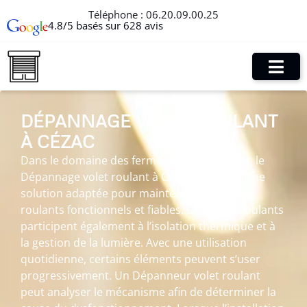
Téléphone :
06.20.09.00.25
4.8/5 basés sur 628 avis
DÉPANNAGE VOLET ROULANT
À CÉZAC
Dans le domaine des fermetures de l’habitat, le
Dépannage volet roulant à Cézac constitue une
solution adaptée pour maintenir des volets
roulants fonctionnels et fiables. Les volets roulants
participent également à l’isolation thermique et à
la gestion de la lumière. Avec une utilisation
quotidienne, certains éléments peuvent s’user
progressivement. Un Dépanneur volet roulant
peut analyser le mécanisme afin de déterminer la