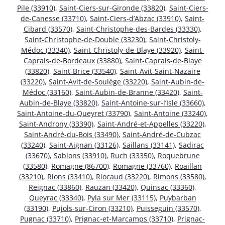
Pile (33910)
,
Saint-Ciers-sur-Gironde (33820)
,
Saint-Ciers-
de-Canesse (33710)
,
Saint-Ciers-d’Abzac (33910)
,
Saint-
Cibard (33570)
,
Saint-Christophe-des-Bardes (33330)
,
Saint-Christophe-de-Double (33230)
,
Saint-Christoly-
Médoc (33340)
,
Saint-Christoly-de-Blaye (33920)
,
Saint-
Caprais-de-Bordeaux (33880)
,
Saint-Caprais-de-Blaye
(33820)
,
Saint-Brice (33540)
,
Saint-Avit-Saint-Nazaire
(33220)
,
Saint-Avit-de-Soulège (33220)
,
Saint-Aubin-de-
Médoc (33160)
,
Saint-Aubin-de-Branne (33420)
,
Saint-
Aubin-de-Blaye (33820)
,
Saint-Antoine-sur-l’Isle (33660)
,
Saint-Antoine-du-Queyret (33790)
,
Saint-Antoine (33240)
,
Saint-Androny (33390)
,
Saint-André-et-Appelles (33220)
,
Saint-André-du-Bois (33490)
,
Saint-André-de-Cubzac
(33240)
,
Saint-Aignan (33126)
,
Saillans (33141)
,
Sadirac
(33670)
,
Sablons (33910)
,
Ruch (33350)
,
Roquebrune
(33580)
,
Romagne (86700)
,
Romagne (33760)
,
Roaillan
(33210)
,
Rions (33410)
,
Riocaud (33220)
,
Rimons (33580)
,
Reignac (33860)
,
Rauzan (33420)
,
Quinsac (33360)
,
Queyrac (33340)
,
Pyla sur Mer (33115)
,
Puybarban
(33190)
,
Pujols-sur-Ciron (33210)
,
Puisseguin (33570)
,
Pugnac (33710)
,
Prignac-et-Marcamps (33710)
,
Prignac-