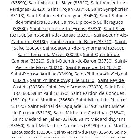
(33590)
,
Saint-Vivien-de-Blaye (33920)
,
Saint-Vincent-de-
Pertignas (33420)
,
Saint-Trojan (33710)
,
Saint-Symphorien
(33113)
,
Saint-Sulpice-et-Cameyrac (33450)
,
Saint-Sulpice-
de-Pommiers (33540)
,
Saint-Sulpice-de-Guilleragues
(33580)
,
Saint-Sulpice-de-Faleyrens (33330)
,
Saint-Sève
(33190)
,
Saint-Seurin-de-Cursac (33390)
,
Saint-Seurin-de-
Cadourne (33180)
,
Saint-Seurin-de-Bourg (33710)
,
Saint-
Selve (33650)
,
Saint-Sauveur-de-Puynormand (33660)
,
Saint-Romain-la-Virvée (33240)
,
Saint-Quentin-de-
Caplong (33220)
,
Saint-Quentin-de-Baron (33750)
,
Saint-
Pierre-de-Mons (33210)
,
Saint-Pierre-de-Bat (33760)
,
Saint-Pierre-d’Aurillac (33490)
,
Saint-Philippe-du-Seignal
(33220)
,
Saint-Philippe-d’Aiguille (33350)
,
Saint-Pey-de-
Castets (33350)
,
Saint-Pey-d’Armens (33330)
,
Saint-Paul
(87260)
,
Saint-Paul (33390)
,
Saint-Pardon-de-Conques
(33210)
,
Saint-Morillon (33650)
,
Saint-Michel-de-Rieufret
(33720)
,
Saint-Michel-de-Lapujade (33190)
,
Saint-Michel-
de-Fronsac (33126)
,
Saint-Michel-de-Castelnau (33840)
,
Saint-Médard-en-Jalles (33160)
,
Saint-Médard-d’Eyrans
(33650)
,
Saint-Médard-de-Guizières (33230)
,
Saint-Martin-
Lacaussade (33390)
,
Saint-Martin-du-Puy (33540)
,
Saint-