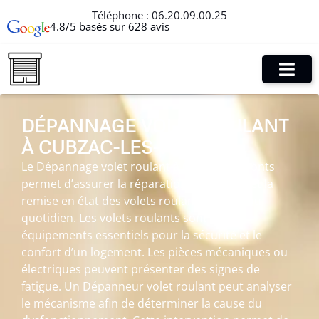
Téléphone :
06.20.09.00.25
4.8/5 basés sur 628 avis
DÉPANNAGE VOLET ROULANT
À CUBZAC-LES-PONTS
Le Dépannage volet roulant à Cubzac-les-Ponts
permet d’assurer la réparation, l’entretien et la
remise en état des volets roulants utilisés au
quotidien. Les volets roulants sont des
équipements essentiels pour la sécurité et le
confort d’un logement. Les pièces mécaniques ou
électriques peuvent présenter des signes de
fatigue. Un Dépanneur volet roulant peut analyser
le mécanisme afin de déterminer la cause du