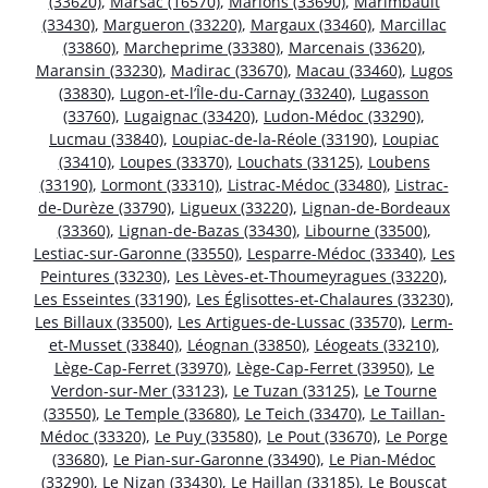
(33620)
,
Marsac (16570)
,
Marions (33690)
,
Marimbault
(33430)
,
Margueron (33220)
,
Margaux (33460)
,
Marcillac
(33860)
,
Marcheprime (33380)
,
Marcenais (33620)
,
Maransin (33230)
,
Madirac (33670)
,
Macau (33460)
,
Lugos
(33830)
,
Lugon-et-l’Île-du-Carnay (33240)
,
Lugasson
(33760)
,
Lugaignac (33420)
,
Ludon-Médoc (33290)
,
Lucmau (33840)
,
Loupiac-de-la-Réole (33190)
,
Loupiac
(33410)
,
Loupes (33370)
,
Louchats (33125)
,
Loubens
(33190)
,
Lormont (33310)
,
Listrac-Médoc (33480)
,
Listrac-
de-Durèze (33790)
,
Ligueux (33220)
,
Lignan-de-Bordeaux
(33360)
,
Lignan-de-Bazas (33430)
,
Libourne (33500)
,
Lestiac-sur-Garonne (33550)
,
Lesparre-Médoc (33340)
,
Les
Peintures (33230)
,
Les Lèves-et-Thoumeyragues (33220)
,
Les Esseintes (33190)
,
Les Églisottes-et-Chalaures (33230)
,
Les Billaux (33500)
,
Les Artigues-de-Lussac (33570)
,
Lerm-
et-Musset (33840)
,
Léognan (33850)
,
Léogeats (33210)
,
Lège-Cap-Ferret (33970)
,
Lège-Cap-Ferret (33950)
,
Le
Verdon-sur-Mer (33123)
,
Le Tuzan (33125)
,
Le Tourne
(33550)
,
Le Temple (33680)
,
Le Teich (33470)
,
Le Taillan-
Médoc (33320)
,
Le Puy (33580)
,
Le Pout (33670)
,
Le Porge
(33680)
,
Le Pian-sur-Garonne (33490)
,
Le Pian-Médoc
(33290)
,
Le Nizan (33430)
,
Le Haillan (33185)
,
Le Bouscat