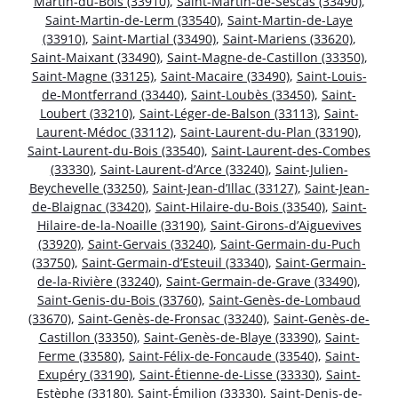
Martin-du-Bois (33910)
,
Saint-Martin-de-Sescas (33490)
,
Saint-Martin-de-Lerm (33540)
,
Saint-Martin-de-Laye
(33910)
,
Saint-Martial (33490)
,
Saint-Mariens (33620)
,
Saint-Maixant (33490)
,
Saint-Magne-de-Castillon (33350)
,
Saint-Magne (33125)
,
Saint-Macaire (33490)
,
Saint-Louis-
de-Montferrand (33440)
,
Saint-Loubès (33450)
,
Saint-
Loubert (33210)
,
Saint-Léger-de-Balson (33113)
,
Saint-
Laurent-Médoc (33112)
,
Saint-Laurent-du-Plan (33190)
,
Saint-Laurent-du-Bois (33540)
,
Saint-Laurent-des-Combes
(33330)
,
Saint-Laurent-d’Arce (33240)
,
Saint-Julien-
Beychevelle (33250)
,
Saint-Jean-d’Illac (33127)
,
Saint-Jean-
de-Blaignac (33420)
,
Saint-Hilaire-du-Bois (33540)
,
Saint-
Hilaire-de-la-Noaille (33190)
,
Saint-Girons-d’Aiguevives
(33920)
,
Saint-Gervais (33240)
,
Saint-Germain-du-Puch
(33750)
,
Saint-Germain-d’Esteuil (33340)
,
Saint-Germain-
de-la-Rivière (33240)
,
Saint-Germain-de-Grave (33490)
,
Saint-Genis-du-Bois (33760)
,
Saint-Genès-de-Lombaud
(33670)
,
Saint-Genès-de-Fronsac (33240)
,
Saint-Genès-de-
Castillon (33350)
,
Saint-Genès-de-Blaye (33390)
,
Saint-
Ferme (33580)
,
Saint-Félix-de-Foncaude (33540)
,
Saint-
Exupéry (33190)
,
Saint-Étienne-de-Lisse (33330)
,
Saint-
Estèphe (33180)
,
Saint-Émilion (33330)
,
Saint-Denis-de-