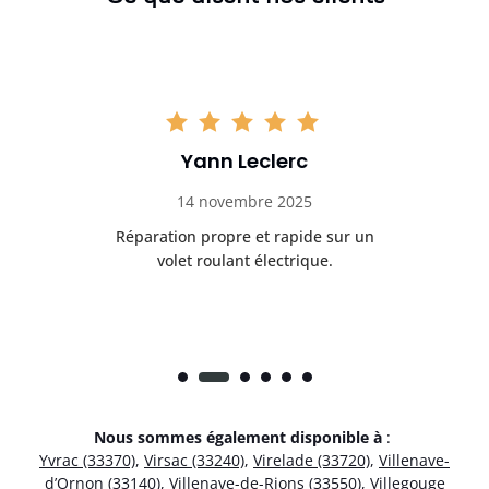
Yann Leclerc
14 novembre 2025
t
Réparation propre et rapide sur un
de.
volet roulant électrique.
rap
Nous sommes également disponible à
:
Yvrac (33370)
,
Virsac (33240)
,
Virelade (33720)
,
Villenave-
d’Ornon (33140)
,
Villenave-de-Rions (33550)
,
Villegouge