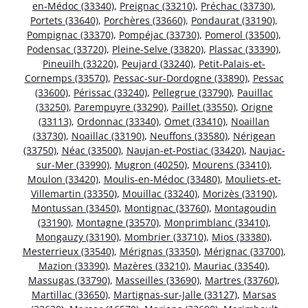
en-Médoc (33340)
,
Preignac (33210)
,
Préchac (33730)
,
Portets (33640)
,
Porchères (33660)
,
Pondaurat (33190)
,
Pompignac (33370)
,
Pompéjac (33730)
,
Pomerol (33500)
,
Podensac (33720)
,
Pleine-Selve (33820)
,
Plassac (33390)
,
Pineuilh (33220)
,
Peujard (33240)
,
Petit-Palais-et-
Cornemps (33570)
,
Pessac-sur-Dordogne (33890)
,
Pessac
(33600)
,
Périssac (33240)
,
Pellegrue (33790)
,
Pauillac
(33250)
,
Parempuyre (33290)
,
Paillet (33550)
,
Origne
(33113)
,
Ordonnac (33340)
,
Omet (33410)
,
Noaillan
(33730)
,
Noaillac (33190)
,
Neuffons (33580)
,
Nérigean
(33750)
,
Néac (33500)
,
Naujan-et-Postiac (33420)
,
Naujac-
sur-Mer (33990)
,
Mugron (40250)
,
Mourens (33410)
,
Moulon (33420)
,
Moulis-en-Médoc (33480)
,
Mouliets-et-
Villemartin (33350)
,
Mouillac (33240)
,
Morizès (33190)
,
Montussan (33450)
,
Montignac (33760)
,
Montagoudin
(33190)
,
Montagne (33570)
,
Monprimblanc (33410)
,
Mongauzy (33190)
,
Mombrier (33710)
,
Mios (33380)
,
Mesterrieux (33540)
,
Mérignas (33350)
,
Mérignac (33700)
,
Mazion (33390)
,
Mazères (33210)
,
Mauriac (33540)
,
Massugas (33790)
,
Masseilles (33690)
,
Martres (33760)
,
Martillac (33650)
,
Martignas-sur-Jalle (33127)
,
Marsas