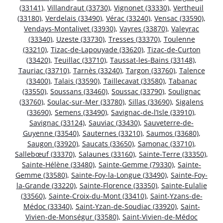
(33141)
,
Villandraut (33730)
,
Vignonet (33330)
,
Vertheuil
(33180)
,
Verdelais (33490)
,
Vérac (33240)
,
Vensac (33590)
,
Vendays-Montalivet (33930)
,
Vayres (33870)
,
Valeyrac
(33340)
,
Uzeste (33730)
,
Tresses (33370)
,
Toulenne
(33210)
,
Tizac-de-Lapouyade (33620)
,
Tizac-de-Curton
(33420)
,
Teuillac (33710)
,
Taussat-les-Bains (33148)
,
Tauriac (33710)
,
Tarnès (33240)
,
Targon (33760)
,
Talence
(33400)
,
Talais (33590)
,
Taillecavat (33580)
,
Tabanac
(33550)
,
Soussans (33460)
,
Soussac (33790)
,
Soulignac
(33760)
,
Soulac-sur-Mer (33780)
,
Sillas (33690)
,
Sigalens
(33690)
,
Semens (33490)
,
Savignac-de-l’Isle (33910)
,
Savignac (33124)
,
Sauviac (33430)
,
Sauveterre-de-
Guyenne (33540)
,
Sauternes (33210)
,
Saumos (33680)
,
Saugon (33920)
,
Saucats (33650)
,
Samonac (33710)
,
Sallebœuf (33370)
,
Salaunes (33160)
,
Sainte-Terre (33350)
,
Sainte-Hélène (33480)
,
Sainte-Gemme (79330)
,
Sainte-
Gemme (33580)
,
Sainte-Foy-la-Longue (33490)
,
Sainte-Foy-
la-Grande (33220)
,
Sainte-Florence (33350)
,
Sainte-Eulalie
(33560)
,
Sainte-Croix-du-Mont (33410)
,
Saint-Yzans-de-
Médoc (33340)
,
Saint-Yzan-de-Soudiac (33920)
,
Saint-
Vivien-de-Monségur (33580)
,
Saint-Vivien-de-Médoc