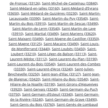
de-Fronsac (33126)
,
Saint-Michel-de-Castelnau (33840)
,
Saint-Médard-en-Jalles (33160)
,
Saint-Médard-d’Eyrans
(33650)
,
Saint-Médard-de-Guizières (33230)
,
Saint-Martin-
Lacaussade (33390)
,
Saint-Martin-du-Puy (33540)
,
Saint-
Martin-du-Bois (33910)
,
Saint-Martin-de-Sescas (33490)
,
Saint-Martin-de-Lerm (33540)
,
Saint-Martin-de-Laye
(33910)
,
Saint-Martial (33490)
,
Saint-Mariens (33620)
,
Saint-Maixant (33490)
,
Saint-Magne-de-Castillon (33350)
,
Saint-Magne (33125)
,
Saint-Macaire (33490)
,
Saint-Louis-
de-Montferrand (33440)
,
Saint-Loubès (33450)
,
Saint-
Loubert (33210)
,
Saint-Léger-de-Balson (33113)
,
Saint-
Laurent-Médoc (33112)
,
Saint-Laurent-du-Plan (33190)
,
Saint-Laurent-du-Bois (33540)
,
Saint-Laurent-des-Combes
(33330)
,
Saint-Laurent-d’Arce (33240)
,
Saint-Julien-
Beychevelle (33250)
,
Saint-Jean-d’Illac (33127)
,
Saint-Jean-
de-Blaignac (33420)
,
Saint-Hilaire-du-Bois (33540)
,
Saint-
Hilaire-de-la-Noaille (33190)
,
Saint-Girons-d’Aiguevives
(33920)
,
Saint-Gervais (33240)
,
Saint-Germain-du-Puch
(33750)
,
Saint-Germain-d’Esteuil (33340)
,
Saint-Germain-
de-la-Rivière (33240)
,
Saint-Germain-de-Grave (33490)
,
Saint-Genis-du-Bois (33760)
,
Saint-Genès-de-Lombaud