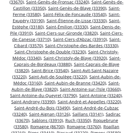
(33670)
,
Saint-Genès-de-Fronsac (33240)
,
Saint-Genès-de-
Castillon (33350)
,
Saint-Genès-de-Blaye (33390)
,
Saint-
Ferme (33580)
,
Saint-Félix-de-Foncaude (33540)
,
Saint-
Exupéry (33190)
,
Saint-Étienne-de-Lisse (33330)
,
Saint-
Estèphe (33180)
,
Saint-Émilion (33330)
,
Saint-Denis-de-
Pile (33910)
,
Saint-Ciers-sur-Gironde (33820)
,
Saint-Ciers-
de-Canesse (33710)
,
Saint-Ciers-d’Abzac (33910)
,
Saint-
Cibard (33570)
,
Saint-Christophe-des-Bardes (33330)
,
Saint-Christophe-de-Double (33230)
,
Saint-Christoly-
Médoc (33340)
,
Saint-Christoly-de-Blaye (33920)
,
Saint-
Caprais-de-Bordeaux (33880)
,
Saint-Caprais-de-Blaye
(33820)
,
Saint-Brice (33540)
,
Saint-Avit-Saint-Nazaire
(33220)
,
Saint-Avit-de-Soulège (33220)
,
Saint-Aubin-de-
Médoc (33160)
,
Saint-Aubin-de-Branne (33420)
,
Saint-
Aubin-de-Blaye (33820)
,
Saint-Antoine-sur-l’Isle (33660)
,
Saint-Antoine-du-Queyret (33790)
,
Saint-Antoine (33240)
,
Saint-Androny (33390)
,
Saint-André-et-Appelles (33220)
,
Saint-André-du-Bois (33490)
,
Saint-André-de-Cubzac
(33240)
,
Saint-Aignan (33126)
,
Saillans (33141)
,
Sadirac
(33670)
,
Sablons (33910)
,
Ruch (33350)
,
Roquebrune
(33580)
,
Romagne (86700)
,
Romagne (33760)
,
Roaillan
(33210)
,
Rions (33410)
,
Riocaud (33220)
,
Rimons (33580)
,