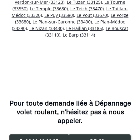
Verdon-sur-Mer (33123)
,
Le Tuzan (33125)
,
Le Tourne
(33550)
,
Le Temple (33680)
,
Le Teich (33470)
,
Le Taillan-
Médoc (33320)
,
Le Puy (33580)
,
Le Pout (33670)
,
Le Porge
(33680)
,
Le Pian-sur-Garonne (33490)
,
Le Pian-Médoc
(33290)
,
Le Nizan (33430)
,
Le Haillan (33185)
,
Le Bouscat
(33110)
,
Le Barp (33114)
Pour toute demande liée à Dépannage
volet roulant, n'hésitez pas à nous
appeler.