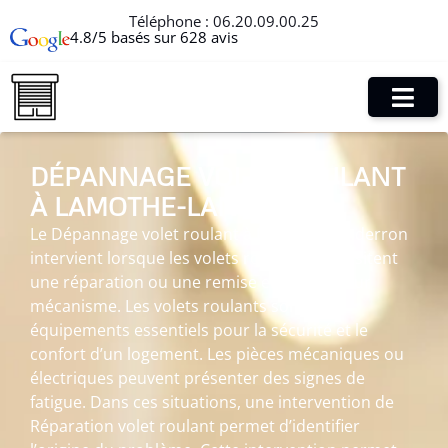
Téléphone :
06.20.09.00.25
4.8/5 basés sur 628 avis
DÉPANNAGE VOLET ROULANT
À LAMOTHE-LANDERRON
Le Dépannage volet roulant à Lamothe-Landerron
intervient lorsque les volets roulants nécessitent
une réparation ou une remise en état de leur
mécanisme. Les volets roulants sont des
équipements essentiels pour la sécurité et le
confort d’un logement. Les pièces mécaniques ou
électriques peuvent présenter des signes de
fatigue. Dans ces situations, une intervention de
Réparation volet roulant permet d’identifier