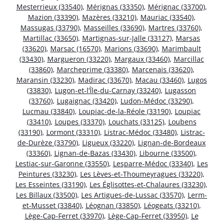
Mesterrieux (33540)
,
Mérignas (33350)
,
Mérignac (33700)
,
Mazion (33390)
,
Mazères (33210)
,
Mauriac (33540)
,
Massugas (33790)
,
Masseilles (33690)
,
Martres (33760)
,
Martillac (33650)
,
Martignas-sur-Jalle (33127)
,
Marsas
(33620)
,
Marsac (16570)
,
Marions (33690)
,
Marimbault
(33430)
,
Margueron (33220)
,
Margaux (33460)
,
Marcillac
(33860)
,
Marcheprime (33380)
,
Marcenais (33620)
,
Maransin (33230)
,
Madirac (33670)
,
Macau (33460)
,
Lugos
(33830)
,
Lugon-et-l’Île-du-Carnay (33240)
,
Lugasson
(33760)
,
Lugaignac (33420)
,
Ludon-Médoc (33290)
,
Lucmau (33840)
,
Loupiac-de-la-Réole (33190)
,
Loupiac
(33410)
,
Loupes (33370)
,
Louchats (33125)
,
Loubens
(33190)
,
Lormont (33310)
,
Listrac-Médoc (33480)
,
Listrac-
de-Durèze (33790)
,
Ligueux (33220)
,
Lignan-de-Bordeaux
(33360)
,
Lignan-de-Bazas (33430)
,
Libourne (33500)
,
Lestiac-sur-Garonne (33550)
,
Lesparre-Médoc (33340)
,
Les
Peintures (33230)
,
Les Lèves-et-Thoumeyragues (33220)
,
Les Esseintes (33190)
,
Les Églisottes-et-Chalaures (33230)
,
Les Billaux (33500)
,
Les Artigues-de-Lussac (33570)
,
Lerm-
et-Musset (33840)
,
Léognan (33850)
,
Léogeats (33210)
,
Lège-Cap-Ferret (33970)
,
Lège-Cap-Ferret (33950)
,
Le