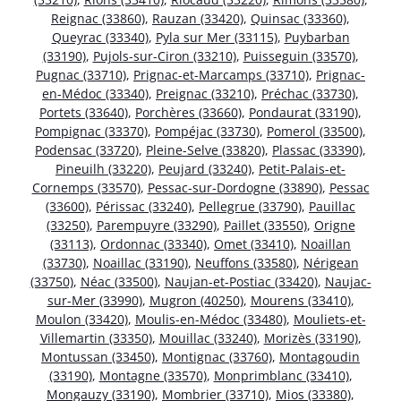
Reignac (33860)
,
Rauzan (33420)
,
Quinsac (33360)
,
Queyrac (33340)
,
Pyla sur Mer (33115)
,
Puybarban
(33190)
,
Pujols-sur-Ciron (33210)
,
Puisseguin (33570)
,
Pugnac (33710)
,
Prignac-et-Marcamps (33710)
,
Prignac-
en-Médoc (33340)
,
Preignac (33210)
,
Préchac (33730)
,
Portets (33640)
,
Porchères (33660)
,
Pondaurat (33190)
,
Pompignac (33370)
,
Pompéjac (33730)
,
Pomerol (33500)
,
Podensac (33720)
,
Pleine-Selve (33820)
,
Plassac (33390)
,
Pineuilh (33220)
,
Peujard (33240)
,
Petit-Palais-et-
Cornemps (33570)
,
Pessac-sur-Dordogne (33890)
,
Pessac
(33600)
,
Périssac (33240)
,
Pellegrue (33790)
,
Pauillac
(33250)
,
Parempuyre (33290)
,
Paillet (33550)
,
Origne
(33113)
,
Ordonnac (33340)
,
Omet (33410)
,
Noaillan
(33730)
,
Noaillac (33190)
,
Neuffons (33580)
,
Nérigean
(33750)
,
Néac (33500)
,
Naujan-et-Postiac (33420)
,
Naujac-
sur-Mer (33990)
,
Mugron (40250)
,
Mourens (33410)
,
Moulon (33420)
,
Moulis-en-Médoc (33480)
,
Mouliets-et-
Villemartin (33350)
,
Mouillac (33240)
,
Morizès (33190)
,
Montussan (33450)
,
Montignac (33760)
,
Montagoudin
(33190)
,
Montagne (33570)
,
Monprimblanc (33410)
,
Mongauzy (33190)
,
Mombrier (33710)
,
Mios (33380)
,