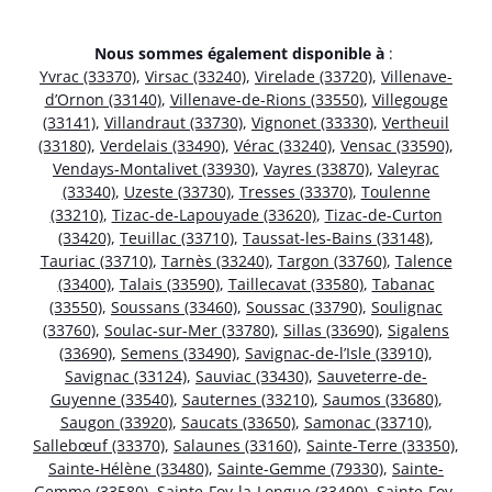
Nous sommes également disponible à
:
Yvrac (33370)
,
Virsac (33240)
,
Virelade (33720)
,
Villenave-
d’Ornon (33140)
,
Villenave-de-Rions (33550)
,
Villegouge
(33141)
,
Villandraut (33730)
,
Vignonet (33330)
,
Vertheuil
(33180)
,
Verdelais (33490)
,
Vérac (33240)
,
Vensac (33590)
,
Vendays-Montalivet (33930)
,
Vayres (33870)
,
Valeyrac
(33340)
,
Uzeste (33730)
,
Tresses (33370)
,
Toulenne
(33210)
,
Tizac-de-Lapouyade (33620)
,
Tizac-de-Curton
(33420)
,
Teuillac (33710)
,
Taussat-les-Bains (33148)
,
Tauriac (33710)
,
Tarnès (33240)
,
Targon (33760)
,
Talence
(33400)
,
Talais (33590)
,
Taillecavat (33580)
,
Tabanac
(33550)
,
Soussans (33460)
,
Soussac (33790)
,
Soulignac
(33760)
,
Soulac-sur-Mer (33780)
,
Sillas (33690)
,
Sigalens
(33690)
,
Semens (33490)
,
Savignac-de-l’Isle (33910)
,
Savignac (33124)
,
Sauviac (33430)
,
Sauveterre-de-
Guyenne (33540)
,
Sauternes (33210)
,
Saumos (33680)
,
Saugon (33920)
,
Saucats (33650)
,
Samonac (33710)
,
Sallebœuf (33370)
,
Salaunes (33160)
,
Sainte-Terre (33350)
,
Sainte-Hélène (33480)
,
Sainte-Gemme (79330)
,
Sainte-
Gemme (33580)
,
Sainte-Foy-la-Longue (33490)
,
Sainte-Foy-