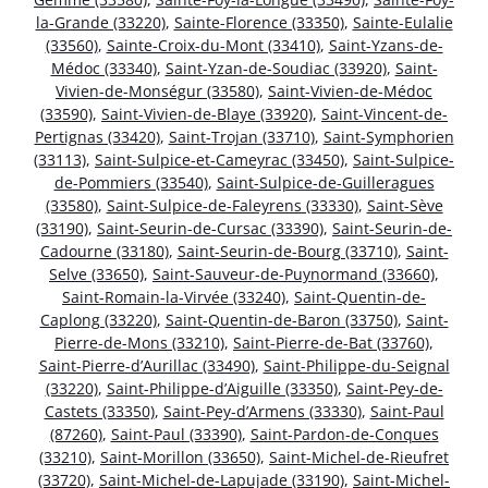
la-Grande (33220)
,
Sainte-Florence (33350)
,
Sainte-Eulalie
(33560)
,
Sainte-Croix-du-Mont (33410)
,
Saint-Yzans-de-
Médoc (33340)
,
Saint-Yzan-de-Soudiac (33920)
,
Saint-
Vivien-de-Monségur (33580)
,
Saint-Vivien-de-Médoc
(33590)
,
Saint-Vivien-de-Blaye (33920)
,
Saint-Vincent-de-
Pertignas (33420)
,
Saint-Trojan (33710)
,
Saint-Symphorien
(33113)
,
Saint-Sulpice-et-Cameyrac (33450)
,
Saint-Sulpice-
de-Pommiers (33540)
,
Saint-Sulpice-de-Guilleragues
(33580)
,
Saint-Sulpice-de-Faleyrens (33330)
,
Saint-Sève
(33190)
,
Saint-Seurin-de-Cursac (33390)
,
Saint-Seurin-de-
Cadourne (33180)
,
Saint-Seurin-de-Bourg (33710)
,
Saint-
Selve (33650)
,
Saint-Sauveur-de-Puynormand (33660)
,
Saint-Romain-la-Virvée (33240)
,
Saint-Quentin-de-
Caplong (33220)
,
Saint-Quentin-de-Baron (33750)
,
Saint-
Pierre-de-Mons (33210)
,
Saint-Pierre-de-Bat (33760)
,
Saint-Pierre-d’Aurillac (33490)
,
Saint-Philippe-du-Seignal
(33220)
,
Saint-Philippe-d’Aiguille (33350)
,
Saint-Pey-de-
Castets (33350)
,
Saint-Pey-d’Armens (33330)
,
Saint-Paul
(87260)
,
Saint-Paul (33390)
,
Saint-Pardon-de-Conques
(33210)
,
Saint-Morillon (33650)
,
Saint-Michel-de-Rieufret
(33720)
,
Saint-Michel-de-Lapujade (33190)
,
Saint-Michel-